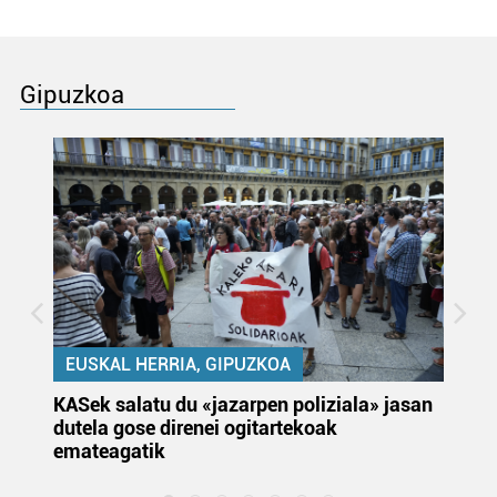
Gipuzkoa
EUSKAL HERRIA, GIPUZKOA
KASek salatu du «jazarpen poliziala» jasan
Pa
dutela gose direnei ogitartekoak
da
emateagatik
«s