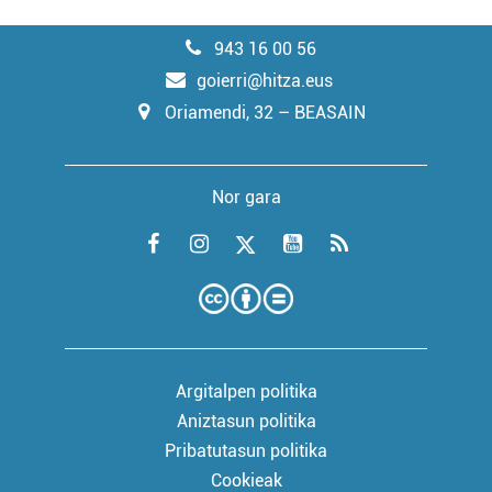
943 16 00 56
goierri@hitza.eus
Oriamendi, 32 – BEASAIN
Nor gara
Argitalpen politika
Aniztasun politika
Pribatutasun politika
Cookieak