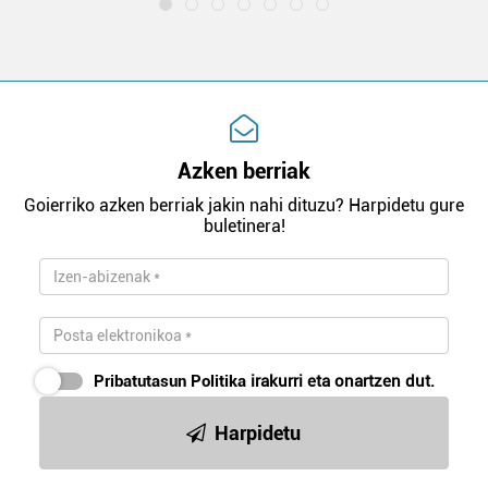
Azken berriak
Goierriko azken berriak jakin nahi dituzu? Harpidetu gure
buletinera!
Pribatutasun Politika
irakurri eta onartzen dut.
Harpidetu