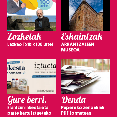
Zozketak
Eskaintzak
Lazkao Txikik 100 urte!
ARRANTZALEEN
MUSEOA
Gure berri.
Denda
Erantzun inkesta eta
Papereko zenbakiak
parte hartu Iztuetako
PDF formatuan