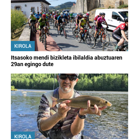
KIROLA
Itsasoko mendi bizikleta ibilaldia abuztuaren
29an egingo dute
KIROLA