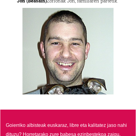
Jon (Beasain)
Zorionak Jon, familiaren partetik.
Goierriko albisteak euskaraz, libre eta kalitatez jaso nahi
dituzu?
Horretarako zure babesa ezinbestekoa zaigu.