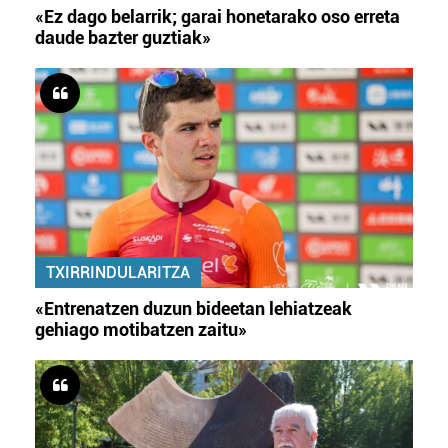
«Ez dago belarrik; garai honetarako oso erreta
daude bazter guztiak»
TXIRRINDULARITZA
«Entrenatzen duzun bideetan lehiatzeak
gehiago motibatzen zaitu»