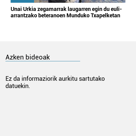
Unai Urkia zegamarrak laugarren egin du euli-
arrantzako beteranoen Munduko Txapelketan
Azken bideoak
Ez da informaziorik aurkitu sartutako
datuekin.