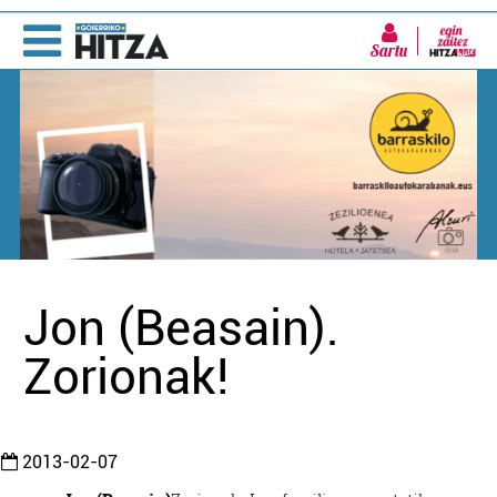
Sartu
Jon (Beasain).
Zorionak!
2013-02-07