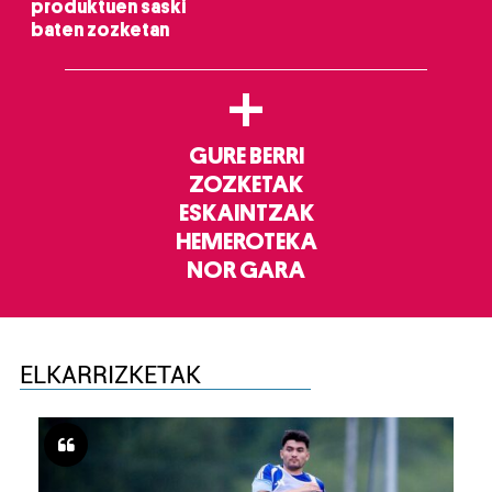
produktuen saski
baten zozketan
+
GURE BERRI
ZOZKETAK
ESKAINTZAK
HEMEROTEKA
NOR GARA
ELKARRIZKETAK