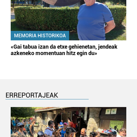
MEMORIA HISTORIKOA
«Gai tabua izan da etxe gehienetan, jendeak
azkeneko momentuan hitz egin du»
ERREPORTAJEAK