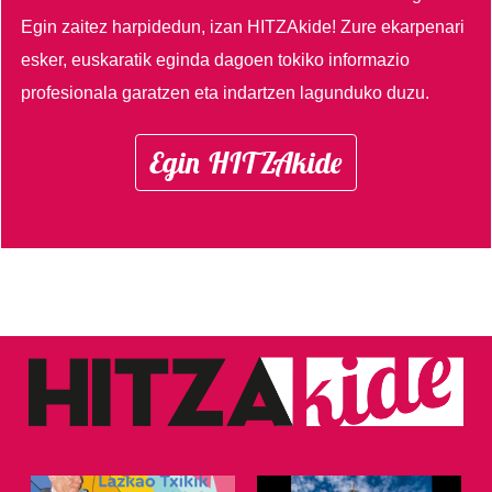
Egin zaitez harpidedun, izan HITZAkide!
Zure ekarpenari
esker, euskaratik eginda dagoen tokiko informazio
profesionala garatzen eta indartzen lagunduko duzu.
Egin HITZAkide