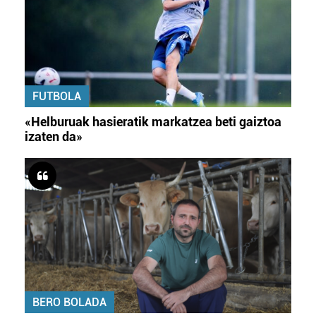
FUTBOLA
«Helburuak hasieratik markatzea beti gaiztoa
izaten da»
BERO BOLADA