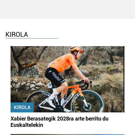
Lortu zure datu pertsonalak prozesatzeko moduari
buruzko informazio gehiago eta ezarri zure lehentasunak
datuen atalean. Edozein unetan alda edo ken dezakezu
zure baimena Cookieen adierazpenean.
KIROLA
Webgune honek cookie propioak eta hirugarrenen cookie-
fitxategiak erabiltzen ditu. Zure esperientzia eta
zerbitzuak hobetzeko asmoz, cookie teknologiaz
baliatzen gara. Ohar hau onartuz gero, teknologia hori
erabiltzeko baimen esplizitua ematen diguzu.
Gehiago
irakurri
KIROLA
Xabier Berasategik 2028ra arte berritu du
Euskaltelekin