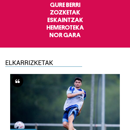
GURE BERRI
ZOZKETAK
ESKAINTZAK
HEMEROTEKA
NOR GARA
ELKARRIZKETAK