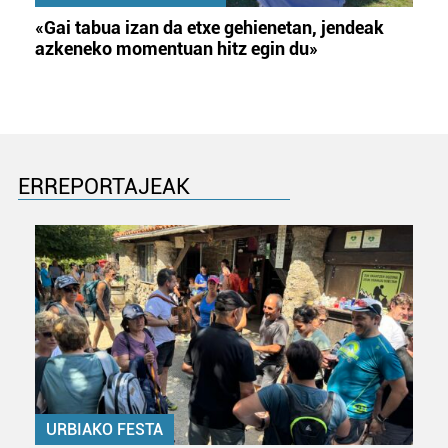
«Gai tabua izan da etxe gehienetan, jendeak
azkeneko momentuan hitz egin du»
ERREPORTAJEAK
URBIAKO FESTA