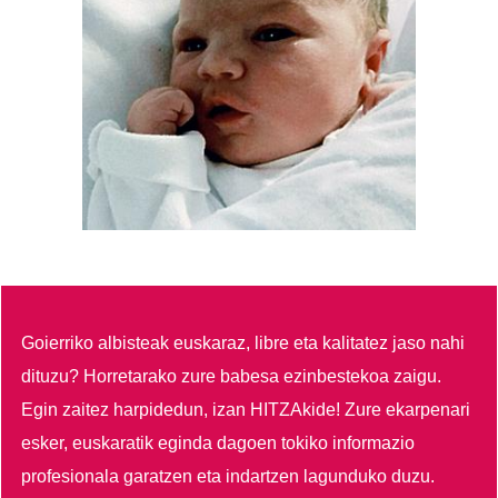
Goierriko albisteak euskaraz, libre eta kalitatez jaso nahi
dituzu?
Horretarako zure babesa ezinbestekoa zaigu.
Egin zaitez harpidedun, izan HITZAkide!
Zure ekarpenari
esker, euskaratik eginda dagoen tokiko informazio
profesionala garatzen eta indartzen lagunduko duzu.