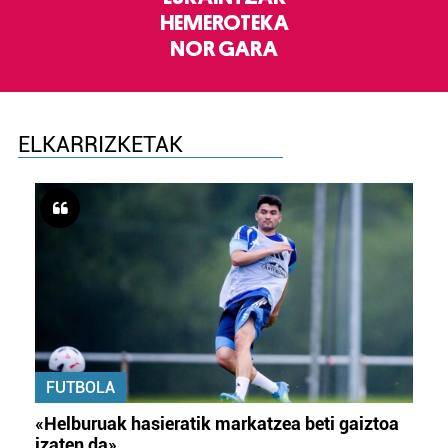
HEMEROTEKA
NOR GARA
ELKARRIZKETAK
FUTBOLA
«Helburuak hasieratik markatzea beti gaiztoa
izaten da»