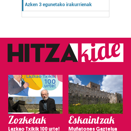
Azken 3 egunetako irakurrienak
Zozketak
Eskaintzak
Lazkao Txikik 100 urte!
Muñatones Gaztelua