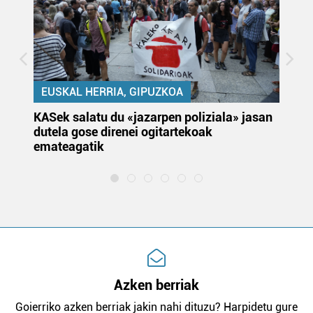
EUSKAL HERRIA, GIPUZKOA
KASek salatu du «jazarpen poliziala» jasan
Pa
dutela gose direnei ogitartekoak
da
emateagatik
«s
Azken berriak
Goierriko azken berriak jakin nahi dituzu? Harpidetu gure