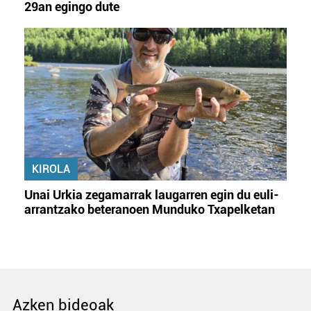
29an egingo dute
KIROLA
Unai Urkia zegamarrak laugarren egin du euli-
arrantzako beteranoen Munduko Txapelketan
Azken bideoak