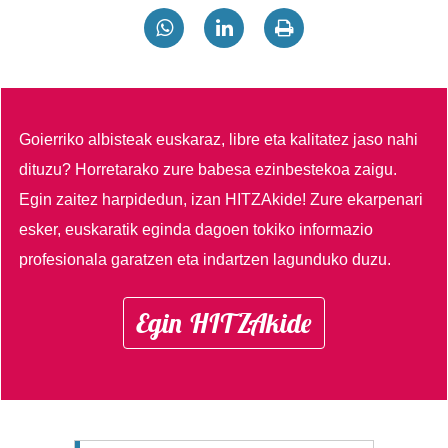
Goierriko albisteak euskaraz, libre eta kalitatez jaso nahi
dituzu?
Horretarako zure babesa ezinbestekoa zaigu.
Egin zaitez harpidedun, izan HITZAkide!
Zure ekarpenari
esker, euskaratik eginda dagoen tokiko informazio
profesionala garatzen eta indartzen lagunduko duzu.
Egin HITZAkide