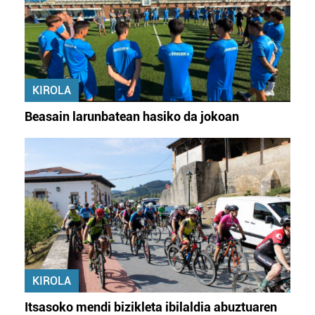
KIROLA
Beasain larunbatean hasiko da jokoan
KIROLA
Itsasoko mendi bizikleta ibilaldia abuztuaren