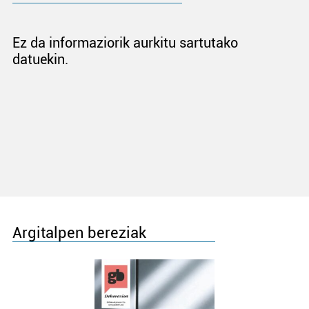
Ez da informaziorik aurkitu sartutako
datuekin.
Argitalpen bereziak