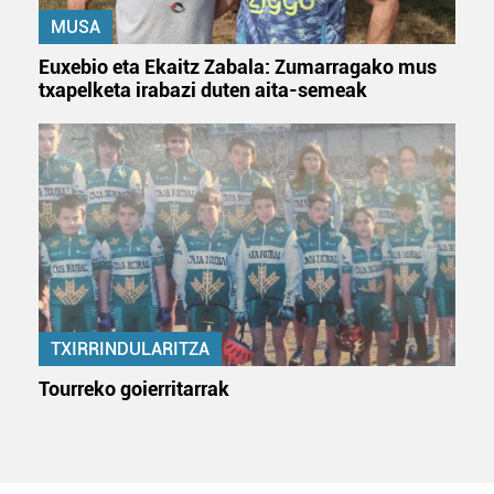
MUSA
Euxebio eta Ekaitz Zabala: Zumarragako mus
txapelketa irabazi duten aita-semeak
TXIRRINDULARITZA
Tourreko goierritarrak