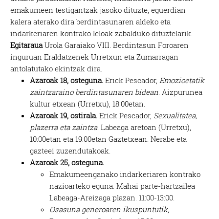
emakumeen testigantzak jasoko dituzte, eguerdian
kalera aterako dira berdintasunaren aldeko eta
indarkeriaren kontrako leloak zabalduko dituztelarik.
Egitaraua
Urola Garaiako VIII. Berdintasun Foroaren
inguruan Eraldatzenek Urretxun eta Zumarragan
antolatutako ekintzak dira.
Azaroak 18, osteguna.
Erick Pescador,
Emozioetatik
zaintzaraino berdintasunaren bidean
. Aizpurunea
kultur etxean (Urretxu), 18:00etan.
Azaroak 19, ostirala.
Erick Pescador,
Sexualitatea,
plazerra eta zaintza
. Labeaga aretoan (Urretxu),
10:00etan eta 19:00etan Gaztetxean. Nerabe eta
gazteei zuzendutakoak.
Azaroak 25, osteguna.
Emakumeenganako indarkeriaren kontrako
nazioarteko eguna. Mahai parte-hartzailea
Labeaga-Areizaga plazan. 11:00-13:00.
Osasuna generoaren ikuspuntutik
,