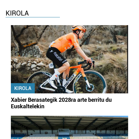
KIROLA
KIROLA
Xabier Berasategik 2028ra arte berritu du
Euskaltelekin