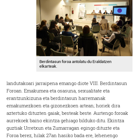
Berdintasun foroa antolatu du Eraldatzen
elkarteak.
landutakoari jarraipena emango diote VIII. Berdintasun
Foroan. Emakumea eta osasuna, sexualitate eta
erantzunkizuna eta berdintasun harremanak
emakumezkoen eta gizonezkoen artean; horiek dira
aztertuko dituzten gaiak, besteak beste. Aurtengo foroak
aurrekoek baino ekintza gehiago bilduko ditu. Ekintza
guztiak Urretxun eta Zumarragan egingo dituzte eta
Foroa berez, hilak 27an hasiko bada ere, lehenengo