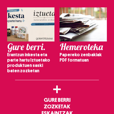
Gure berri.
Hemeroteka
Erantzun inkesta eta
Papereko zenbakiak
parte hartu Iztuetako
PDF formatuan
produktuen saski
baten zozketan
+
GURE BERRI
ZOZKETAK
ESKAINTZAK