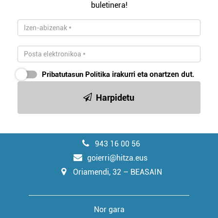
buletinera!
Pribatutasun Politika
irakurri eta onartzen dut.
Harpidetu
943 16 00 56
goierri@hitza.eus
Oriamendi, 32 – BEASAIN
Nor gara