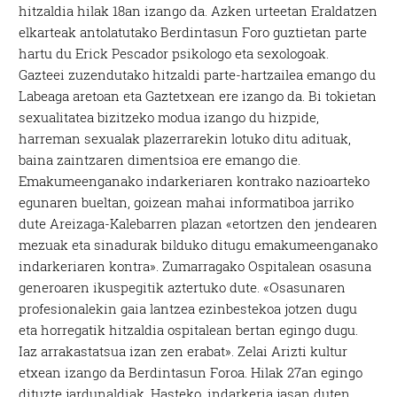
hitzaldia hilak 18an izango da. Azken urteetan Eraldatzen
elkarteak antolatutako Berdintasun Foro guztietan parte
hartu du Erick Pescador psikologo eta sexologoak.
Gazteei zuzendutako hitzaldi parte-hartzailea emango du
Labeaga aretoan eta Gaztetxean ere izango da. Bi tokietan
sexualitatea bizitzeko modua izango du hizpide,
harreman sexualak plazerrarekin lotuko ditu adituak,
baina zaintzaren dimentsioa ere emango die.
Emakumeenganako indarkeriaren kontrako nazioarteko
egunaren bueltan, goizean mahai informatiboa jarriko
dute Areizaga-Kalebarren plazan «etortzen den jendearen
mezuak eta sinadurak bilduko ditugu emakumeenganako
indarkeriaren kontra». Zumarragako Ospitalean osasuna
generoaren ikuspegitik aztertuko dute. «Osasunaren
profesionalekin gaia lantzea ezinbestekoa jotzen dugu
eta horregatik hitzaldia ospitalean bertan egingo dugu.
Iaz arrakastatsua izan zen erabat». Zelai Arizti kultur
etxean izango da Berdintasun Foroa. Hilak 27an egingo
dituzte jardunaldiak. Hasteko, indarkeria jasan duten