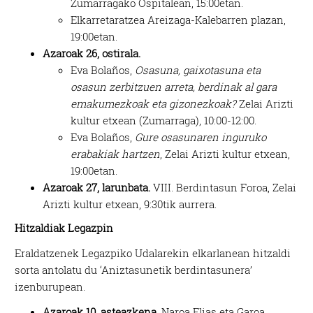
Zumarragako Ospitalean, 15:00etan.
Elkarretaratzea Areizaga-Kalebarren plazan,
19:00etan.
Azaroak 26, ostirala.
Eva Bolaños,
Osasuna, gaixotasuna eta
osasun zerbitzuen arreta, berdinak al gara
emakumezkoak eta gizonezkoak?
Zelai Arizti
kultur etxean (Zumarraga), 10:00-12:00.
Eva Bolaños,
Gure osasunaren inguruko
erabakiak hartzen
, Zelai Arizti kultur etxean,
19:00etan.
Azaroak 27, larunbata.
VIII. Berdintasun Foroa, Zelai
Arizti kultur etxean, 9:30tik aurrera.
Hitzaldiak Legazpin
Eraldatzenek Legazpiko Udalarekin elkarlanean hitzaldi
sorta antolatu du ‘Aniztasunetik berdintasunera’
izenburupean.
Azaroak 10, asteazkena.
Naroa Elias eta Garoa