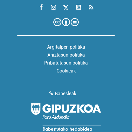
Argitalpen politika
Aniztasun politika
Pribatutasun politika
Cookieak
Babesleak: