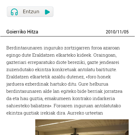
Goierriko Hitza
2010
/
11
/
05
Berdintasunaren inguruko zortzigarren foroa azaroan
egingo dute Eraldatzen elkarteko kideek. Oraingoan,
gazteriari erreparatuko diote bereziki, gazte jendearei
zuzendutako ekintza konkretuak antolatu baitituzte.
Eraldatzen elkartetik azaldu dutenez, «foro honek
jarduera ezberdinak hartuko ditu. Gure helburua
berdintasunaren alde lan egiteko bide berriak jorratzea
da eta hau guztia, emakumeen kontrako indarkeria
sahiesteko baliatzea». Foroaren inguruan antolatutako
ekintza guztiak irekiak dira.
Aurreko urteetan