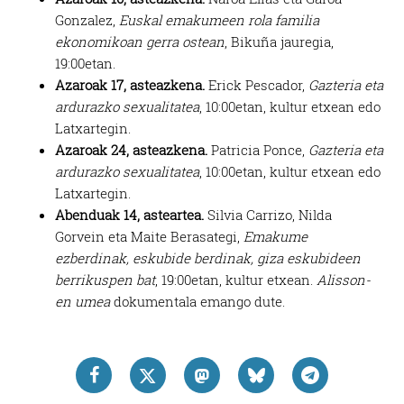
Gonzalez,
Euskal emakumeen rola familia
ekonomikoan gerra ostean
, Bikuña jauregia,
19:00etan.
Azaroak 17, asteazkena.
Erick Pescador,
Gazteria eta
ardurazko sexualitatea
, 10:00etan, kultur etxean edo
Latxartegin.
Azaroak 24, asteazkena.
Patricia Ponce,
Gazteria eta
ardurazko sexualitatea
, 10:00etan, kultur etxean edo
Latxartegin.
Abenduak 14, asteartea.
Silvia Carrizo, Nilda
Gorvein eta Maite Berasategi,
Emakume
ezberdinak, eskubide berdinak, giza eskubideen
berrikuspen bat
, 19:00etan, kultur etxean.
Alisson-
en umea
dokumentala emango dute.