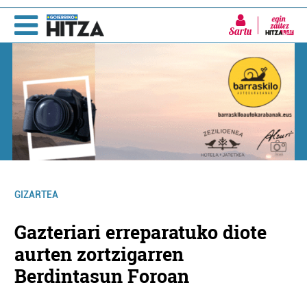
Sartu
GIZARTEA
Gazteriari erreparatuko diote
aurten zortzigarren
Berdintasun Foroan