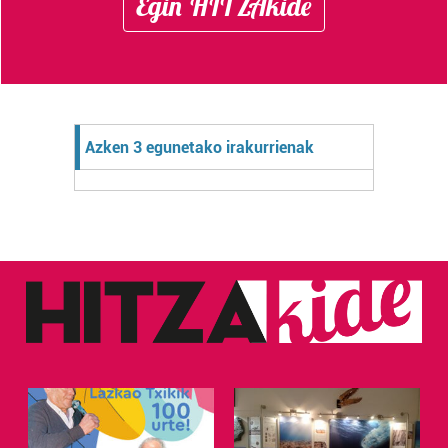
Egin HITZAkide
Azken 3 egunetako irakurrienak