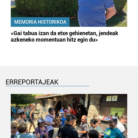
MEMORIA HISTORIKOA
«Gai tabua izan da etxe gehienetan, jendeak
azkeneko momentuan hitz egin du»
ERREPORTAJEAK