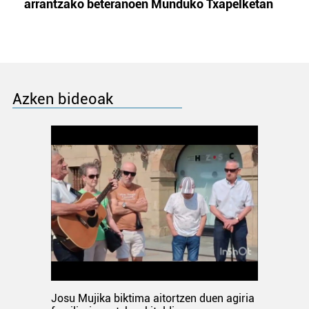
arrantzako beteranoen Munduko Txapelketan
Azken bideoak
Josu Mujika biktima aitortzen duen agiria