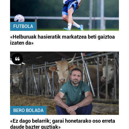
FUTBOLA
«Helburuak hasieratik markatzea beti gaiztoa
izaten da»
BERO BOLADA
«Ez dago belarrik; garai honetarako oso erreta
daude bazter guztiak»