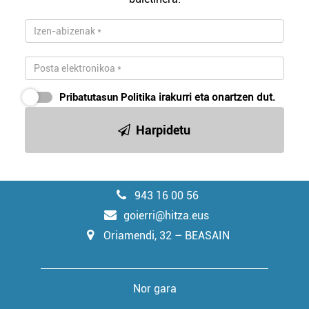
Pribatutasun Politika
irakurri eta onartzen dut.
Harpidetu
943 16 00 56
goierri@hitza.eus
Oriamendi, 32 – BEASAIN
Nor gara