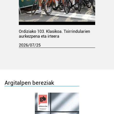
Ordiziako 103. Klasikoa. Txirrindularien
aurkezpena eta irteera
2026/07/25
Argitalpen bereziak