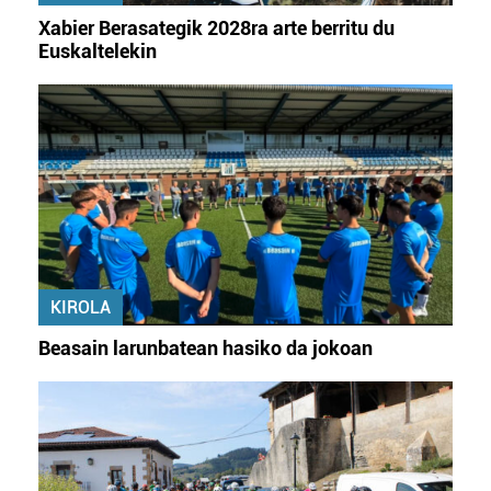
irakurri
Xabier Berasategik 2028ra arte berritu du
Euskaltelekin
KIROLA
Beasain larunbatean hasiko da jokoan