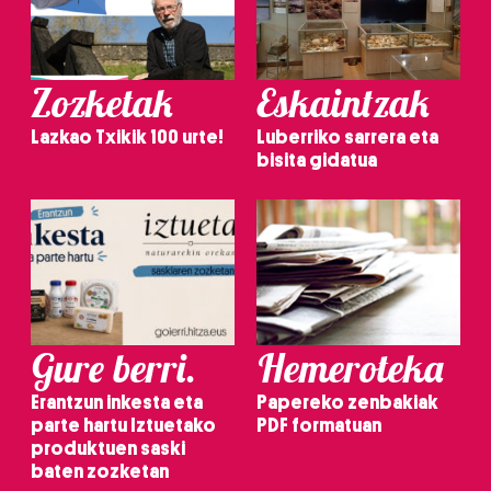
Zozketak
Eskaintzak
Lazkao Txikik 100 urte!
Luberriko sarrera eta
bisita gidatua
Gure berri.
Hemeroteka
Erantzun inkesta eta
Papereko zenbakiak
parte hartu Iztuetako
PDF formatuan
produktuen saski
baten zozketan