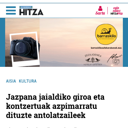
Sartu
AISIA
KULTURA
Jazpana jaialdiko giroa eta
kontzertuak azpimarratu
dituzte antolatzaileek