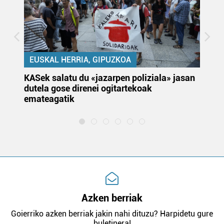
EUSKAL HERRIA, GIPUZKOA
KASek salatu du «jazarpen poliziala» jasan
Pa
dutela gose direnei ogitartekoak
da
emateagatik
«s
Azken berriak
Goierriko azken berriak jakin nahi dituzu? Harpidetu gure
buletinera!