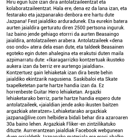
Hiru egun luze izan dira antolatzaileentzat eta
kolaboratzaileentzat. Hala ere, dena ez da lana izan, eta
festarako eta jazpanarako denbora ere hartu dute
Jazpana! Fest jaialdiko arduradunek. Eta eurekin batera
aurten jaialdira gerturatu diren 2500 pertsona inguruk.
Iaz baino jende gehiago etorrri da aurten Beasaingo
jaialdira, antolatzaileen arabera. Antolatzaileek «dena
oso ondo» atera dela esan dute, eta taldeek Beasainen
egoteko egin duten ahalegina eta erakutsi duten maila
azpimarratu dute: «Ikaragarrizko kontzertuak ikusteko
aukera izan da berriz ere aurtengo jaialdian».
Kontzertuez gain lehiaketak izan dira beste behin
jaialdiko ekintzarik nagusiena. Saskibaloi eta Skate
txapelketetan parte hartze handia izan da. Ez
horrenbeste Guitar Hero lehiaketan. Argazki
lehiaketarako berriz, parte hartze handia espero dute
antolatzaileek, «jaialdian jende asko ikusten baitzen
argazkiak ateratzen».Lehiaketarako argazkiak
jazpana@live.com helbidera bidali behar dira azaroaren
30a baino lehen. Argazkiak Fliker-en zintzilikatuko
dituzte. Aurrerantzean jaialdiak Facebook webgunean
duen orrialdetik Jazpanako materiala ere erosi ahalko