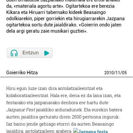
da, «materiala agortu arte». Ogitartekoa ere berezia
Kikara eta Hiruarri tabernako kideek Beasaingo
odolkiarekin, piper gorriekin eta hirugiarrarekin Jazpana
ogitartekoa sortu dute jaialdirako. «Goierrin ondo jaten
dela argi geratu zaie musikari guztiei».
Goierriko Hitza
2010
/
11
/
05
Hiru egun luze izan dira antolatzaileentzat eta
kolaboratzaileentzat. Hala ere, dena ez da lana izan, eta
festarako eta jazpanarako denbora ere hartu dute
Jazpana! Fest
jaialdiko arduradunek. Eta eurekin batera
aurten jaialdira gerturatu diren 2500 pertsona inguruk.
Iaz baino jende gehiago etorrri da aurten Beasaingo
jaialdira, antolatzaileen arabera.