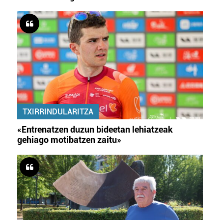
TXIRRINDULARITZA
«Entrenatzen duzun bideetan lehiatzeak
gehiago motibatzen zaitu»