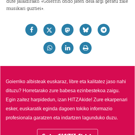
dute jaialdirako. «Goierrin ondo jaten dela argi geratu zaie
musikari guztiei».
Goierriko albisteak euskaraz, libre eta kalitatez jaso nahi
dituzu?
Horretarako zure babesa ezinbestekoa zaigu.
Egin zaitez harpidedun, izan HITZAkide!
Zure ekarpenari
esker, euskaratik eginda dagoen tokiko informazio
profesionala garatzen eta indartzen lagunduko duzu.