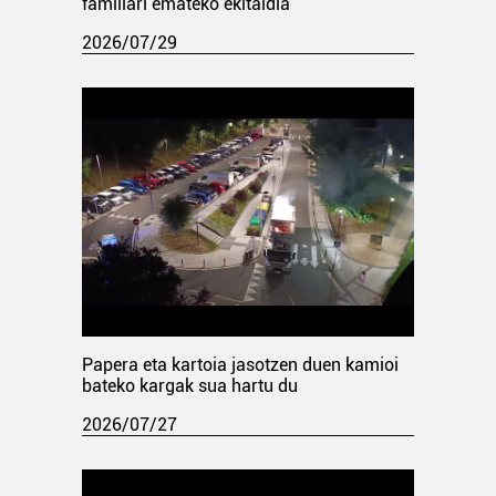
familiari emateko ekitaldia
2026/07/29
Papera eta kartoia jasotzen duen kamioi
bateko kargak sua hartu du
2026/07/27