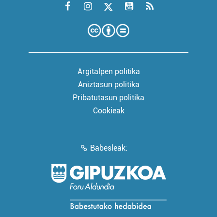
Argitalpen politika
Aniztasun politika
Pribatutasun politika
Cookieak
Babesleak: