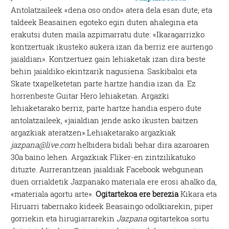
Antolatzaileek «dena oso ondo» atera dela esan dute, eta
taldeek Beasainen egoteko egin duten ahalegina eta
erakutsi duten maila azpimarratu dute: «Ikaragarrizko
kontzertuak ikusteko aukera izan da berriz ere aurtengo
jaialdian». Kontzertuez gain lehiaketak izan dira beste
behin jaialdiko ekintzarik nagusiena. Saskibaloi eta
Skate txapelketetan parte hartze handia izan da. Ez
horrenbeste Guitar Hero lehiaketan. Argazki
lehiaketarako berriz, parte hartze handia espero dute
antolatzaileek, «jaialdian jende asko ikusten baitzen
argazkiak ateratzen».Lehiaketarako argazkiak
jazpana@live.com
helbidera bidali behar dira azaroaren
30a baino lehen. Argazkiak Fliker-en zintzilikatuko
dituzte. Aurrerantzean jaialdiak Facebook webgunean
duen orrialdetik Jazpanako materiala ere erosi ahalko da,
«materiala agortu arte».
Ogitartekoa ere berezia
Kikara eta
Hiruarri tabernako kideek Beasaingo odolkiarekin, piper
gorriekin eta hirugiarrarekin
Jazpana
ogitartekoa sortu