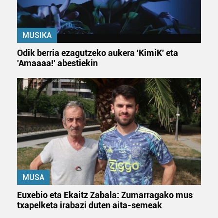
Bazkide batzuek ez dizute baimenik eskatzen, eta beren
interes komertzial legitimoetan babesten dira. Ikusi gure
MUSIKA
bazkideen zerrenda, beren ustez zein helburutarako
duten interes legitimoa eta horren aurka nola egin
Odik berria ezagutzeko aukera 'KimiK' eta
dezakezun ikusteko.
'Amaaaa!' abestiekin
Lortu zure datu pertsonalak prozesatzeko moduari
buruzko informazio gehiago eta ezarri zure lehentasunak
datuen atalean. Edozein unetan alda edo ken dezakezu
zure baimena Cookieen adierazpenean.
Webgune honek cookie propioak eta hirugarrenen cookie-
fitxategiak erabiltzen ditu. Zure esperientzia eta
zerbitzuak hobetzeko asmoz, cookie teknologiaz
baliatzen gara. Ohar hau onartuz gero, teknologia hori
MUSA
erabiltzeko baimen esplizitua ematen diguzu.
Gehiago
Euxebio eta Ekaitz Zabala: Zumarragako mus
irakurri
txapelketa irabazi duten aita-semeak