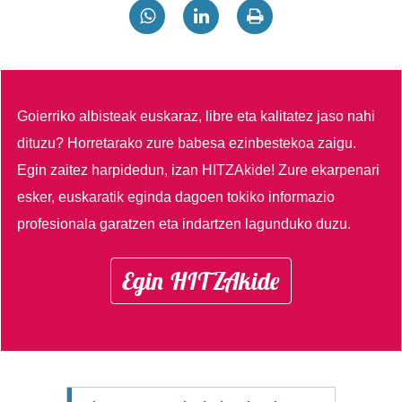
Goierriko albisteak euskaraz, libre eta kalitatez jaso nahi
dituzu?
Horretarako zure babesa ezinbestekoa zaigu.
Egin zaitez harpidedun, izan HITZAkide!
Zure ekarpenari
esker, euskaratik eginda dagoen tokiko informazio
profesionala garatzen eta indartzen lagunduko duzu.
Egin HITZAkide