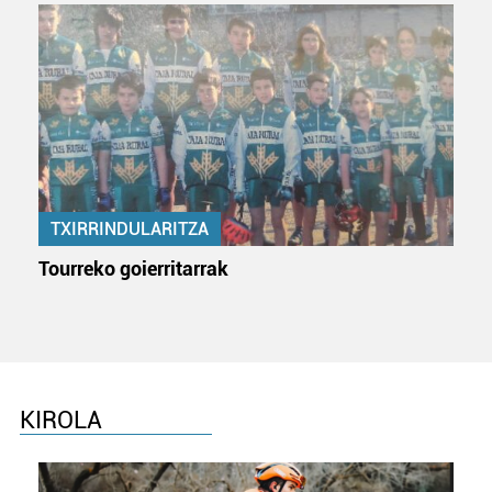
TXIRRINDULARITZA
Tourreko goierritarrak
KIROLA