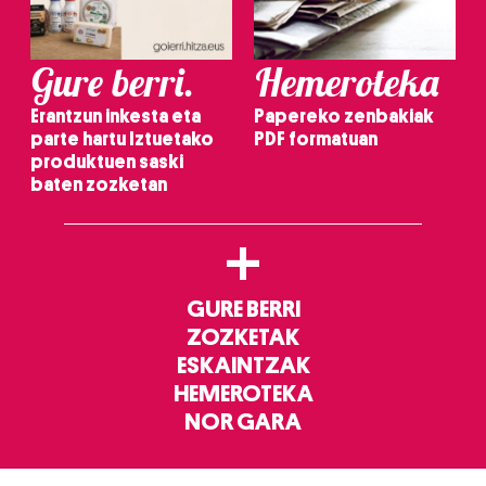
Gure berri.
Hemeroteka
Erantzun inkesta eta
Papereko zenbakiak
parte hartu Iztuetako
PDF formatuan
produktuen saski
baten zozketan
+
GURE BERRI
ZOZKETAK
ESKAINTZAK
HEMEROTEKA
NOR GARA