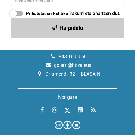
Pribatutasun Politika
irakurri eta onartzen dut.
Harpidetu
943 16 00 56
goierri@hitza.eus
Oriamendi, 32 – BEASAIN
Nor gara