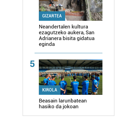
GIZARTEA
Neandertalen kultura
ezagutzeko aukera, San
Adrianera bisita gidatua
eginda
5
KIROLA
Beasain larunbatean
hasiko da jokoan