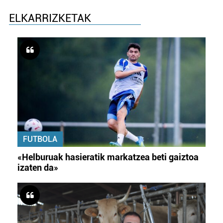
ELKARRIZKETAK
FUTBOLA
«Helburuak hasieratik markatzea beti gaiztoa
izaten da»