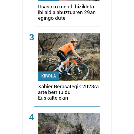
Itsasoko mendi bizikleta
ibilaldia abuztuaren 29an
egingo dute
3
KIROLA
Xabier Berasategik 2028ra
arte berritu du
Euskaltelekin
4