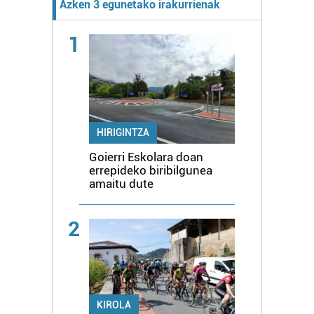
Azken 3 egunetako irakurrienak
1
HIRIGINTZA
Goierri Eskolara doan
errepideko biribilgunea
amaitu dute
2
KIROLA