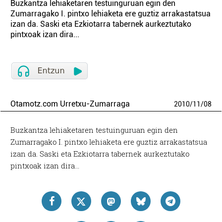
Buzkantza lehiaketaren testuinguruan egin den
Zumarragako I. pintxo lehiaketa ere guztiz arrakastatsua
izan da. Saski eta Ezkiotarra tabernek aurkeztutako
pintxoak izan dira...
Otamotz.com Urretxu-Zumarraga
2010
/
11
/
08
Buzkantza lehiaketaren testuinguruan egin den
Zumarragako I. pintxo lehiaketa ere guztiz arrakastatsua
izan da. Saski eta Ezkiotarra tabernek aurkeztutako
pintxoak izan dira…