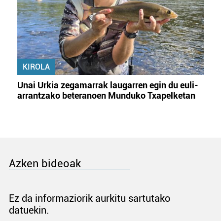
KIROLA
Unai Urkia zegamarrak laugarren egin du euli-
arrantzako beteranoen Munduko Txapelketan
Azken bideoak
Ez da informaziorik aurkitu sartutako
datuekin.