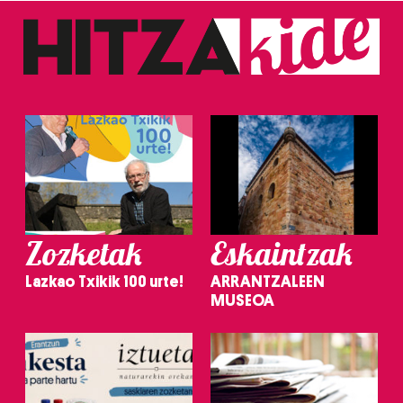
Zozketak
Eskaintzak
Lazkao Txikik 100 urte!
ARRANTZALEEN
MUSEOA