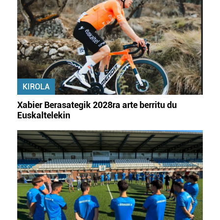
KIROLA
Xabier Berasategik 2028ra arte berritu du
Euskaltelekin