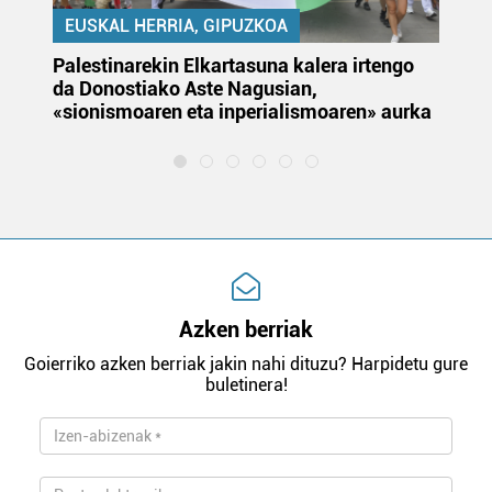
EUSKAL HERRIA, GIPUZKOA
Palestinarekin Elkartasuna kalera irtengo
Do
da Donostiako Aste Nagusian,
du
«sionismoaren eta inperialismoaren» aurka
et
Azken berriak
Goierriko azken berriak jakin nahi dituzu? Harpidetu gure
buletinera!