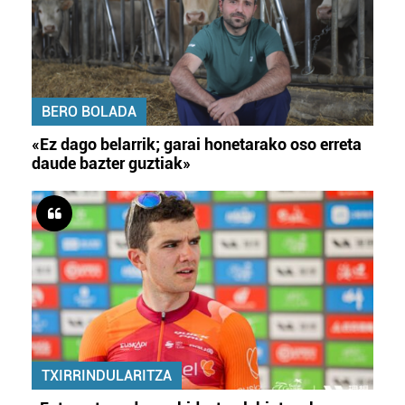
BERO BOLADA
«Ez dago belarrik; garai honetarako oso erreta
daude bazter guztiak»
TXIRRINDULARITZA