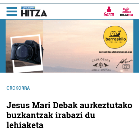
Sartu
OROKORRA
Jesus Mari Debak aurkeztutako
buzkantzak irabazi du
lehiaketa