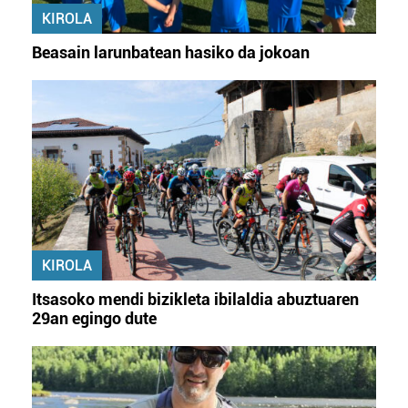
KIROLA
Beasain larunbatean hasiko da jokoan
KIROLA
Itsasoko mendi bizikleta ibilaldia abuztuaren
29an egingo dute