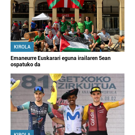
KIROLA
Emaneurre Euskarari eguna irailaren 5ean
ospatuko da
KIROLA