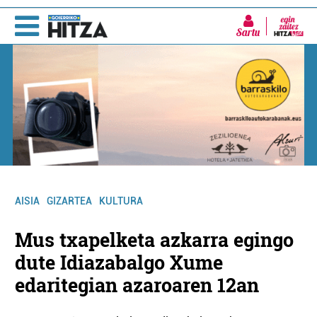
Sartu
AISIA
GIZARTEA
KULTURA
Mus txapelketa azkarra egingo
dute Idiazabalgo Xume
edaritegian azaroaren 12an