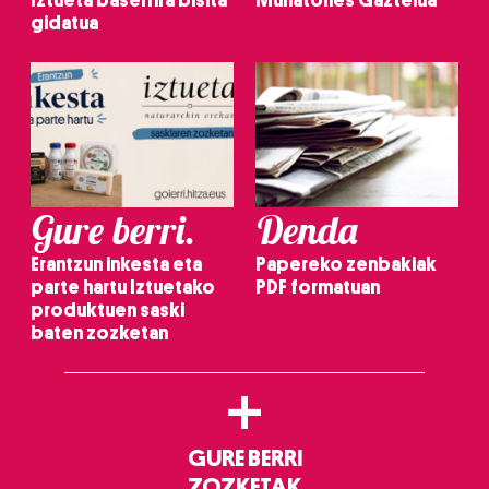
gidatua
Gure berri.
Denda
Erantzun inkesta eta
Papereko zenbakiak
parte hartu Iztuetako
PDF formatuan
produktuen saski
baten zozketan
+
GURE BERRI
ZOZKETAK