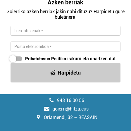
Azken berriak
Goierriko azken berriak jakin nahi dituzu? Harpidetu gure
buletinera!
Pribatutasun Politika
irakurri eta onartzen dut.
Harpidetu
943 16 00 56
goierri@hitza.eus
Oriamendi, 32 – BEASAIN