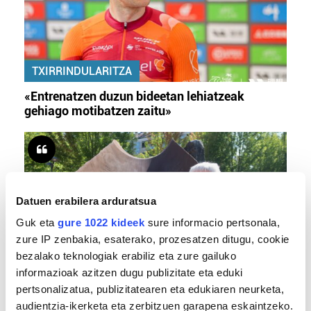
TXIRRINDULARITZA
«Entrenatzen duzun bideetan lehiatzeak
gehiago motibatzen zaitu»
Datuen erabilera arduratsua
Guk eta
gure 1022 kideek
sure informacio pertsonala,
zure IP zenbakia, esaterako, prozesatzen ditugu, cookie
bezalako teknologiak erabiliz eta zure gailuko
informazioak azitzen dugu publizitate eta eduki
MEMORIA HISTORIKOA
pertsonalizatua, publizitatearen eta edukiaren neurketa,
«Gai tabua izan da etxe gehienetan, jendeak
audientzia-ikerketa eta zerbitzuen garapena eskaintzeko.