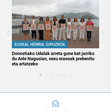
EUSKAL HERRIA, GIPUZKOA
Donostiako Udalak arreta gune bat jarriko
Ur
du Aste Nagusian, sexu erasoak prebenitu
es
eta artatzeko
lu