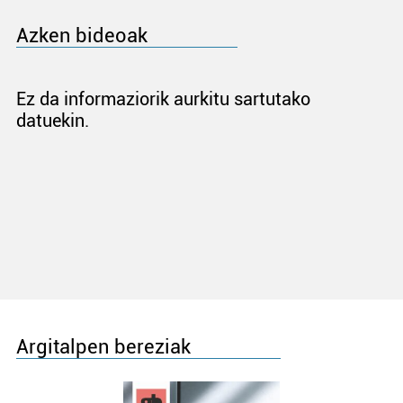
Azken bideoak
Ez da informaziorik aurkitu sartutako
datuekin.
Argitalpen bereziak