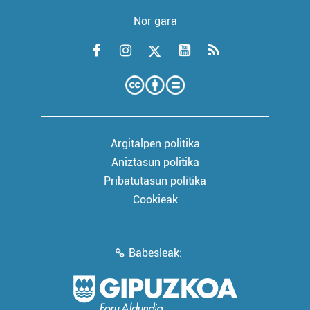
Nor gara
Argitalpen politika
Aniztasun politika
Pribatutasun politika
Cookieak
Babesleak: