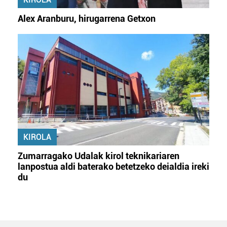
Alex Aranburu, hirugarrena Getxon
KIROLA
Zumarragako Udalak kirol teknikariaren
lanpostua aldi baterako betetzeko deialdia ireki
du