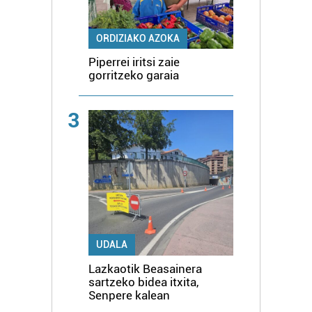
ORDIZIAKO AZOKA
Piperrei iritsi zaie
gorritzeko garaia
3
UDALA
Lazkaotik Beasainera
sartzeko bidea itxita,
Senpere kalean