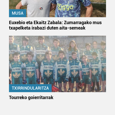
erabiltzeko baimen esplizitua ematen diguzu.
Gehiago
irakurri
MUSA
Euxebio eta Ekaitz Zabala: Zumarragako mus
txapelketa irabazi duten aita-semeak
TXIRRINDULARITZA
Tourreko goierritarrak