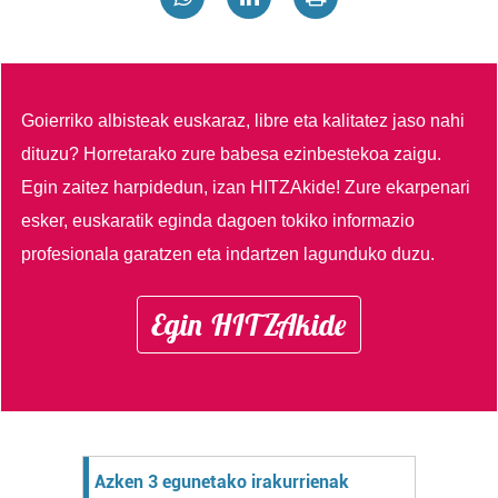
Goierriko albisteak euskaraz, libre eta kalitatez jaso nahi
dituzu?
Horretarako zure babesa ezinbestekoa zaigu.
Egin zaitez harpidedun, izan HITZAkide!
Zure ekarpenari
esker, euskaratik eginda dagoen tokiko informazio
profesionala garatzen eta indartzen lagunduko duzu.
Egin HITZAkide
Azken 3 egunetako irakurrienak