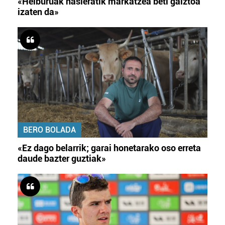
«Helburuak hasieratik markatzea beti gaiztoa
izaten da»
BERO BOLADA
«Ez dago belarrik; garai honetarako oso erreta
daude bazter guztiak»