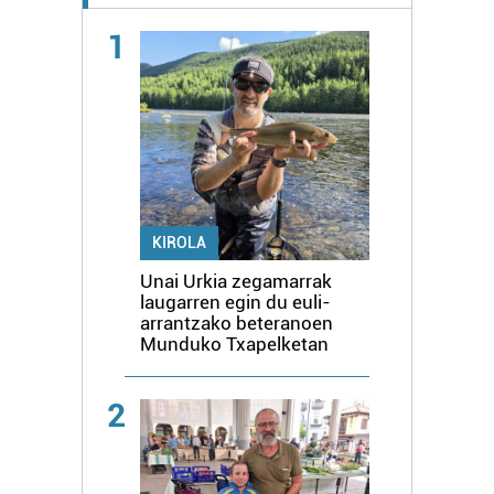
1
KIROLA
Unai Urkia zegamarrak
laugarren egin du euli-
arrantzako beteranoen
Munduko Txapelketan
2