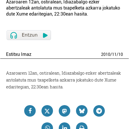
Azaroaren 12an, ostiralean, Idiazabalgo ezker
abertzaleak antolatuta mus txapelketa azkarra jokatuko
dute Xume edaritegian, 22:30ean hasita.
Estitxu Imaz
2010
/
11
/
10
Azaroaren 12an, ostiralean, Idiazabalgo ezker abertzaleak
antolatuta mus txapelketa azkarra jokatuko dute Xume
edaritegian, 22:30ean hasita.