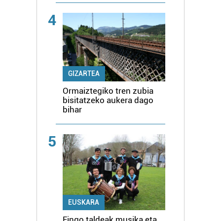
4
GIZARTEA
Ormaiztegiko tren zubia
bisitatzeko aukera dago
bihar
5
EUSKARA
Eingo taldeak musika eta