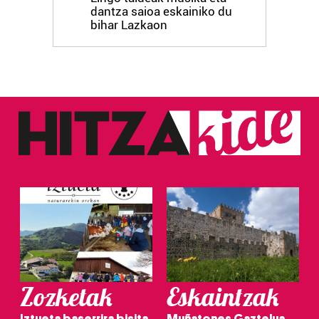
dantza saioa eskainiko du
bihar Lazkaon
Zozketak
Eskaintzak
Iztueta baserrira bisita
Muñatones Gaztelua