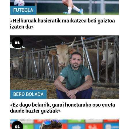
FUTBOLA
«Helburuak hasieratik markatzea beti gaiztoa
izaten da»
BERO BOLADA
«Ez dago belarrik; garai honetarako oso erreta
daude bazter guztiak»