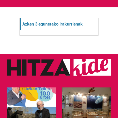
Azken 3 egunetako irakurrienak