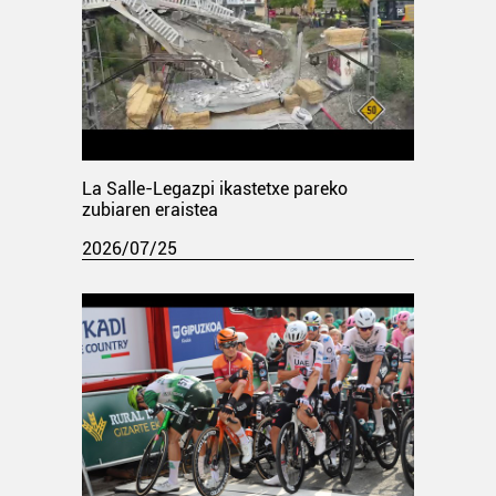
La Salle-Legazpi ikastetxe pareko
zubiaren eraistea
2026/07/25