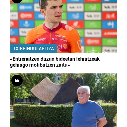
TXIRRINDULARITZA
«Entrenatzen duzun bideetan lehiatzeak
gehiago motibatzen zaitu»