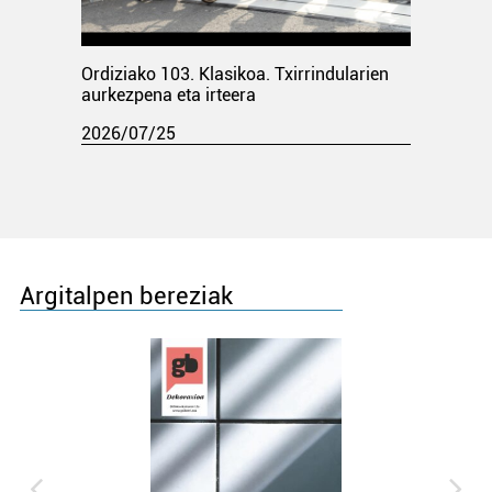
Ordiziako 103. Klasikoa. Txirrindularien
aurkezpena eta irteera
2026/07/25
Argitalpen bereziak