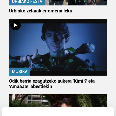
URBIAKO FESTA
Urbiako zelaiak erromeria leku
MUSIKA
Odik berria ezagutzeko aukera 'KimiK' eta
'Amaaaa!' abestiekin