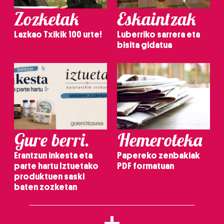
Zozketak
Eskaintzak
Lazkao Txikik 100 urte!
Luberriko sarrera eta
bisita gidatua
Gure berri.
Hemeroteka
Erantzun inkesta eta
Papereko zenbakiak
parte hartu Iztuetako
PDF formatuan
produktuen saski
baten zozketan
+