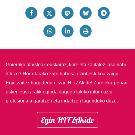
Goierriko albisteak euskaraz, libre eta kalitatez jaso nahi
dituzu?
Horretarako zure babesa ezinbestekoa zaigu.
Egin zaitez harpidedun, izan HITZAkide!
Zure ekarpenari
esker, euskaratik eginda dagoen tokiko informazio
profesionala garatzen eta indartzen lagunduko duzu.
Egin HITZAkide