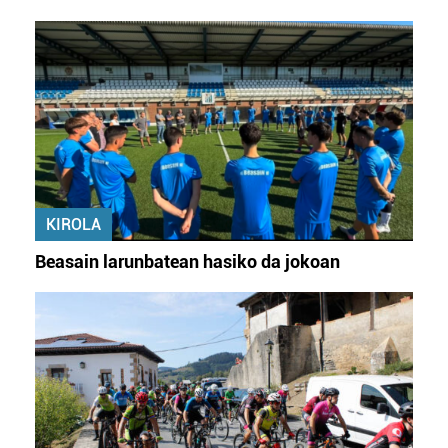
datuen atalean. Edozein unetan alda edo ken dezakezu
zure baimena Cookieen adierazpenean.
Webgune honek cookie propioak eta hirugarrenen cookie-
fitxategiak erabiltzen ditu. Zure esperientzia eta
zerbitzuak hobetzeko asmoz, cookie teknologiaz
baliatzen gara. Ohar hau onartuz gero, teknologia hori
erabiltzeko baimen esplizitua ematen diguzu.
Gehiago
irakurri
KIROLA
Beasain larunbatean hasiko da jokoan