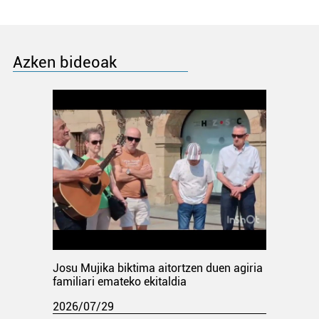
Azken bideoak
Josu Mujika biktima aitortzen duen agiria
familiari emateko ekitaldia
2026/07/29