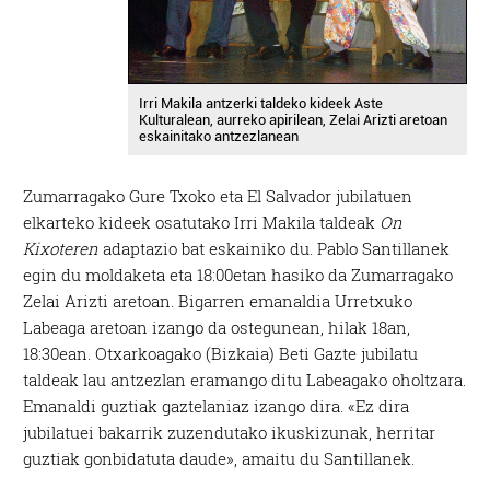
Irri Makila antzerki taldeko kideek Aste
Kulturalean, aurreko apirilean, Zelai Arizti aretoan
eskainitako antzezlanean
Zumarragako Gure Txoko eta El Salvador jubilatuen
elkarteko kideek osatutako Irri Makila taldeak
On
Kixoteren
adaptazio bat eskainiko du. Pablo Santillanek
egin du moldaketa eta 18:00etan hasiko da Zumarragako
Zelai Arizti aretoan. Bigarren emanaldia Urretxuko
Labeaga aretoan izango da ostegunean, hilak 18an,
18:30ean. Otxarkoagako (Bizkaia) Beti Gazte jubilatu
taldeak lau antzezlan eramango ditu Labeagako oholtzara.
Emanaldi guztiak gaztelaniaz izango dira. «Ez dira
jubilatuei bakarrik zuzendutako ikuskizunak, herritar
guztiak gonbidatuta daude», amaitu du Santillanek.