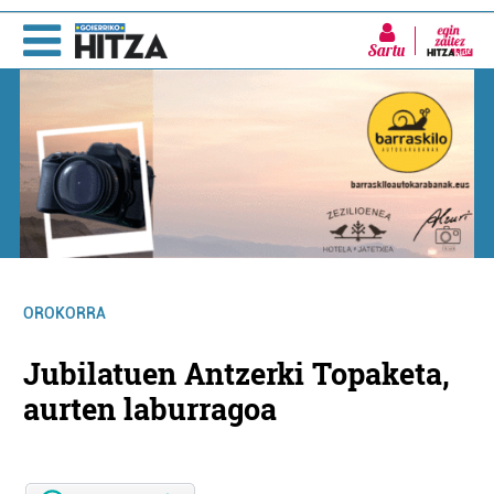
Sartu
OROKORRA
Jubilatuen Antzerki Topaketa,
aurten laburragoa