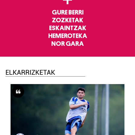
GURE BERRI
ZOZKETAK
ESKAINTZAK
HEMEROTEKA
NOR GARA
ELKARRIZKETAK