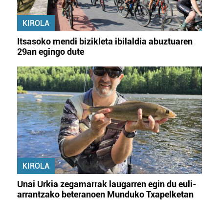
KIROLA
Itsasoko mendi bizikleta ibilaldia abuztuaren
29an egingo dute
KIROLA
Unai Urkia zegamarrak laugarren egin du euli-
arrantzako beteranoen Munduko Txapelketan