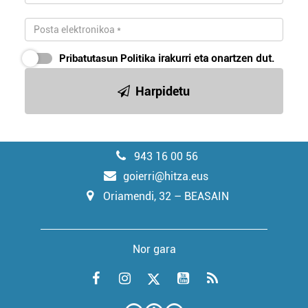
Pribatutasun Politika
irakurri eta onartzen dut.
Harpidetu
943 16 00 56
goierri@hitza.eus
Oriamendi, 32 – BEASAIN
Nor gara