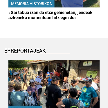
MEMORIA HISTORIKOA
«Gai tabua izan da etxe gehienetan, jendeak
azkeneko momentuan hitz egin du»
ERREPORTAJEAK