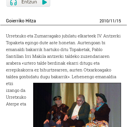
Goierriko Hitza
2010
/
11
/
15
Urretxuko eta Zumarragako jubilatu elkarteek IV. Antzerki
Topaketa egingo dute aste honetan. Aurtengoan bi
emanaldi bakarrik hartuko ditu Topaketak, Pablo
Santillan Irri Makila antzerki taldeko zuzendariaren
arabera «urtero talde berdinak ekarri ditugu eta
errepikakorra ez bihurtzearren, aurten Otxarkoagako
taldea gonbidatu dugu bakarrik».
Lehenengo emanaldia
etzi
izango da.
Urretxuko
Aterpe eta