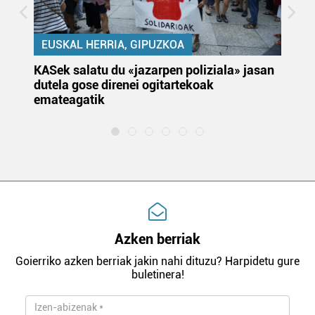
EUSKAL HERRIA, GIPUZKOA
KASek salatu du «jazarpen poliziala» jasan
Pa
dutela gose direnei ogitartekoak
da
emateagatik
«s
Azken berriak
Goierriko azken berriak jakin nahi dituzu? Harpidetu gure
buletinera!