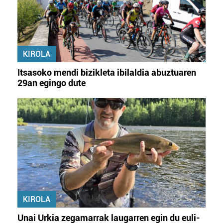
KIROLA
Itsasoko mendi bizikleta ibilaldia abuztuaren
29an egingo dute
KIROLA
Unai Urkia zegamarrak laugarren egin du euli-