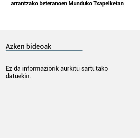
arrantzako beteranoen Munduko Txapelketan
Azken bideoak
Ez da informaziorik aurkitu sartutako
datuekin.