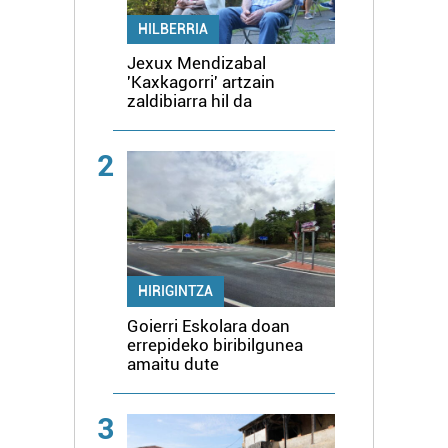
HILBERRIA
Jexux Mendizabal
'Kaxkagorri' artzain
zaldibiarra hil da
2
HIRIGINTZA
Goierri Eskolara doan
errepideko biribilgunea
amaitu dute
3