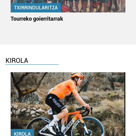
TXIRRINDULARITZA
Tourreko goierritarrak
KIROLA
KIROLA