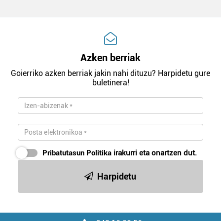
Azken berriak
Goierriko azken berriak jakin nahi dituzu? Harpidetu gure
buletinera!
Pribatutasun Politika
irakurri eta onartzen dut.
Harpidetu