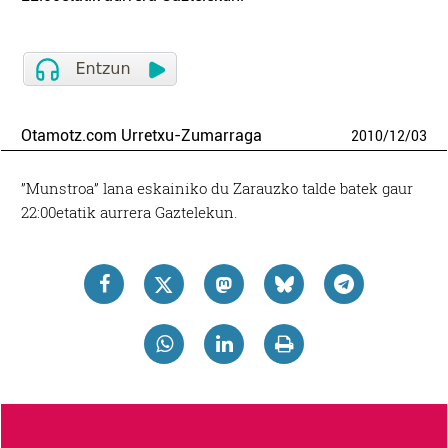
Otamotz.com Urretxu-Zumarraga
2010
/
12
/
03
”Munstroa” lana eskainiko du Zarauzko talde batek gaur
22:00etatik aurrera Gaztelekun.