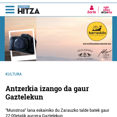
Sartu
KULTURA
Antzerkia izango da gaur
Gaztelekun
''Munstroa” lana eskainiko du Zarauzko talde batek gaur
22:00etatik aurrera Gaztelekun.