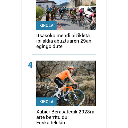
KIROLA
Itsasoko mendi bizikleta
ibilaldia abuztuaren 29an
egingo dute
4
KIROLA
Xabier Berasategik 2028ra
arte berritu du
Euskaltelekin