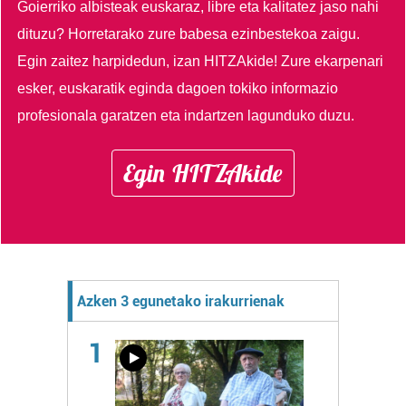
Goierriko albisteak euskaraz, libre eta kalitatez jaso nahi
dituzu?
Horretarako zure babesa ezinbestekoa zaigu.
Egin zaitez harpidedun, izan HITZAkide!
Zure ekarpenari
esker, euskaratik eginda dagoen tokiko informazio
profesionala garatzen eta indartzen lagunduko duzu.
Egin HITZAkide
Azken 3 egunetako irakurrienak
1