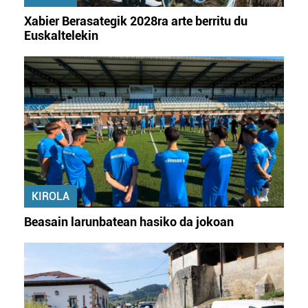
Xabier Berasategik 2028ra arte berritu du
Euskaltelekin
KIROLA
Beasain larunbatean hasiko da jokoan