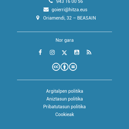
943 16 00 56
goierri@hitza.eus
Oriamendi, 32 – BEASAIN
Nor gara
Argitalpen politika
Aniztasun politika
Pribatutasun politika
Cookieak