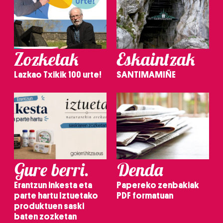
Zozketak
Eskaintzak
Lazkao Txikik 100 urte!
SANTIMAMIÑE
Gure berri.
Denda
Erantzun inkesta eta
Papereko zenbakiak
parte hartu Iztuetako
PDF formatuan
produktuen saski
baten zozketan