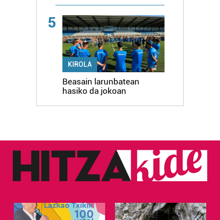
5
KIROLA
Beasain larunbatean
hasiko da jokoan