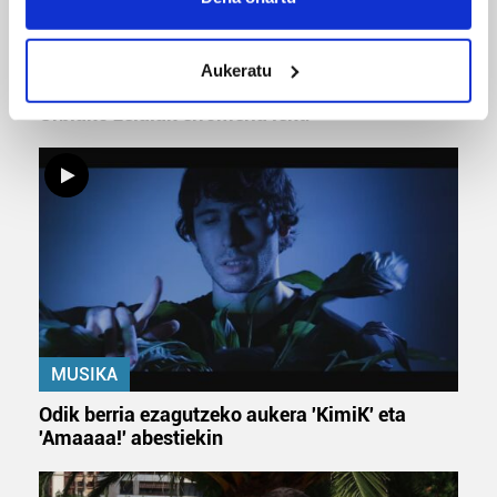
location which can be accurate to within several
meters
Aukeratu
URBIAKO FESTA
Identify your device by actively scanning it for
specific characteristics (fingerprinting)
Urbiako zelaiak erromeria leku
Find out more about how your personal data is processed
and set your preferences in the
details section
.
Guk eta gure bazkideek zure datu pertsonalak
prozesatzen ditugu, zure IP zenbakia, besteak beste,
teknologia erabiliz, cookieak adibidez, iragarki eta eduki
pertsonalizatuak eskaintzeko, iragarkiak eta edukia
neurtzeko, jendeari buruzko informazioa biltzeko eta
produktuak garatzeko. Zure datuak nork eta zertarako
erabiltzen dituen hauta dezakezu.
MUSIKA
Odik berria ezagutzeko aukera 'KimiK' eta
Bazkide batzuek ez dizute baimenik eskatzen, eta beren
'Amaaaa!' abestiekin
interes komertzial legitimoetan babesten dira. Ikusi gure
bazkideen zerrenda, beren ustez zein helburutarako