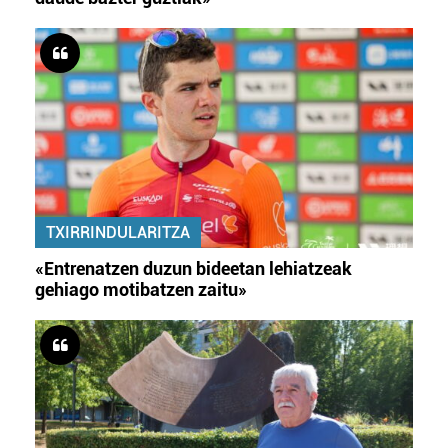
TXIRRINDULARITZA
«Entrenatzen duzun bideetan lehiatzeak
gehiago motibatzen zaitu»