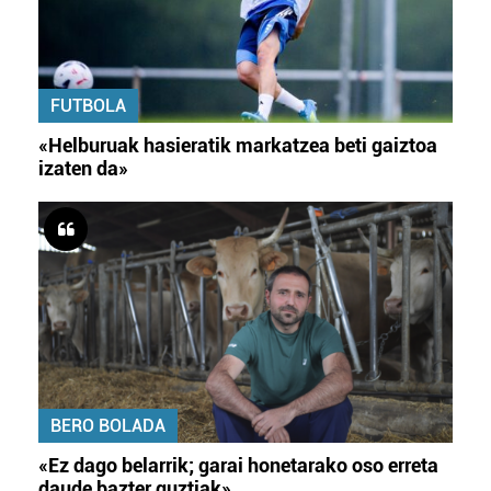
FUTBOLA
«Helburuak hasieratik markatzea beti gaiztoa
izaten da»
BERO BOLADA
«Ez dago belarrik; garai honetarako oso erreta
daude bazter guztiak»