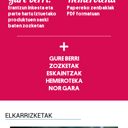
Erantzun inkesta eta
Papereko zenbakiak
parte hartu Iztuetako
PDF formatuan
produktuen saski
baten zozketan
+
GURE BERRI
ZOZKETAK
ESKAINTZAK
HEMEROTEKA
NOR GARA
ELKARRIZKETAK