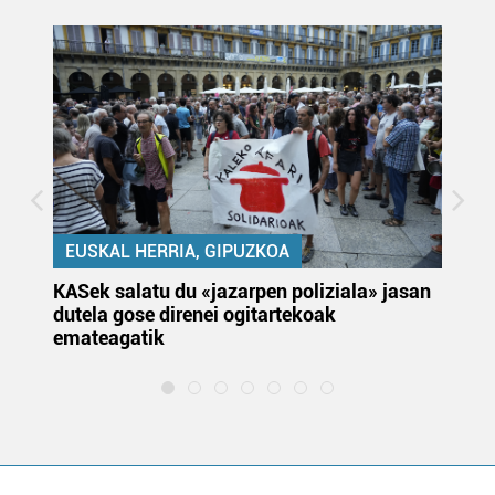
EUSKAL HERRIA, GIPUZKOA
KASek salatu du «jazarpen poliziala» jasan
Pa
dutela gose direnei ogitartekoak
da
emateagatik
«s