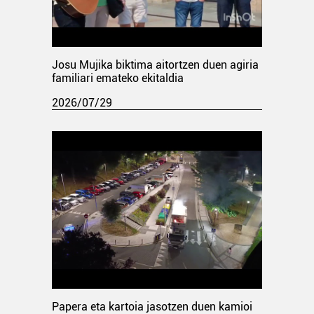
Josu Mujika biktima aitortzen duen agiria
familiari emateko ekitaldia
2026/07/29
Papera eta kartoia jasotzen duen kamioi