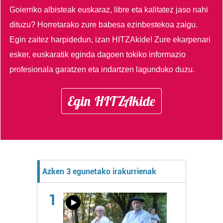
Goierriko albisteak euskaraz, libre eta kalitatez jaso nahi
dituzu?
Horretarako zure babesa ezinbestekoa zaigu.
Egin zaitez harpidedun, izan HITZAkide!
Zure ekarpenari
esker, euskaratik eginda dagoen tokiko informazio
profesionala garatzen eta indartzen lagunduko duzu.
Egin HITZAkide
Azken 3 egunetako irakurrienak
1