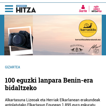
Sartu
GIZARTEA
100 eguzki lanpara Benin-era
bidaltzeko
Alkartasuna Lizeoak eta Herriak Elkarlanean erakundeak
antolatutako Elkartasun Egunean 1.895 euro eskuratu