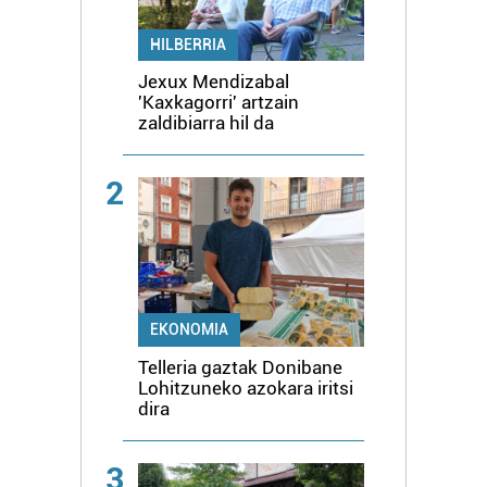
HILBERRIA
Jexux Mendizabal
'Kaxkagorri' artzain
zaldibiarra hil da
2
EKONOMIA
Telleria gaztak Donibane
Lohitzuneko azokara iritsi
dira
3