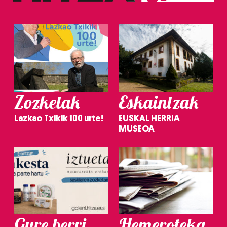
Zozketak
Eskaintzak
Lazkao Txikik 100 urte!
EUSKAL HERRIA
MUSEOA
Gure berri.
Hemeroteka