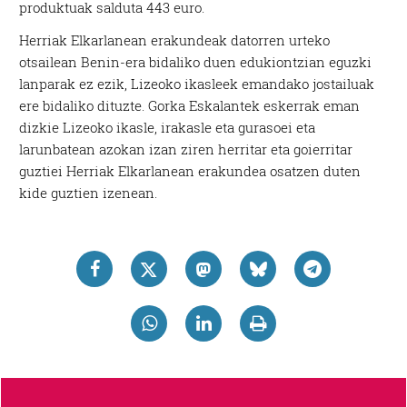
produktuak salduta 443 euro.
Herriak Elkarlanean erakundeak datorren urteko
otsailean Benin-era bidaliko duen edukiontzian eguzki
lanparak ez ezik, Lizeoko ikasleek emandako jostailuak
ere bidaliko dituzte. Gorka Eskalantek eskerrak eman
dizkie Lizeoko ikasle, irakasle eta gurasoei eta
larunbatean azokan izan ziren herritar eta goierritar
guztiei Herriak Elkarlanean erakundea osatzen duten
kide guztien izenean.