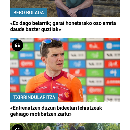
BERO BOLADA
«Ez dago belarrik; garai honetarako oso erreta
daude bazter guztiak»
TXIRRINDULARITZA
«Entrenatzen duzun bideetan lehiatzeak
gehiago motibatzen zaitu»