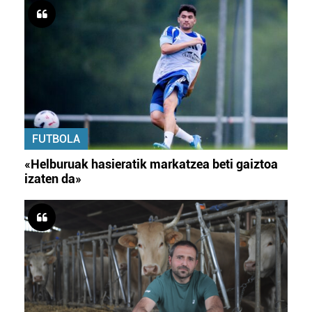
FUTBOLA
«Helburuak hasieratik markatzea beti gaiztoa
izaten da»