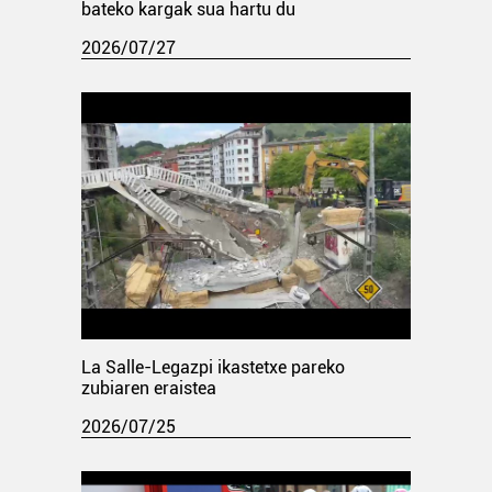
bateko kargak sua hartu du
2026/07/27
La Salle-Legazpi ikastetxe pareko
zubiaren eraistea
2026/07/25