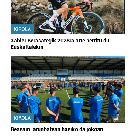
KIROLA
Xabier Berasategik 2028ra arte berritu du
Euskaltelekin
KIROLA
Beasain larunbatean hasiko da jokoan