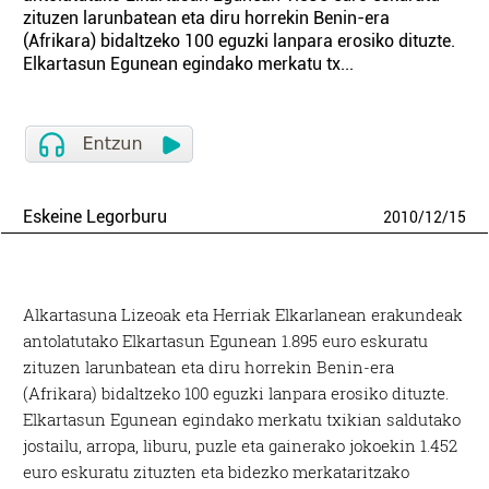
zituzen larunbatean eta diru horrekin Benin-era
(Afrikara) bidaltzeko 100 eguzki lanpara erosiko dituzte.
Elkartasun Egunean egindako merkatu tx...
Eskeine Legorburu
2010
/
12
/
15
Alkartasuna Lizeoak eta Herriak Elkarlanean erakundeak
antolatutako Elkartasun Egunean 1.895 euro eskuratu
zituzen larunbatean eta diru horrekin Benin-era
(Afrikara) bidaltzeko 100 eguzki lanpara erosiko dituzte.
Elkartasun Egunean egindako merkatu txikian saldutako
jostailu, arropa, liburu, puzle eta gainerako jokoekin 1.452
euro eskuratu zituzten eta bidezko merkataritzako