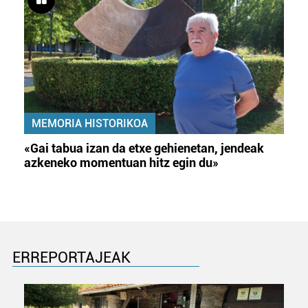
MEMORIA HISTORIKOA
«Gai tabua izan da etxe gehienetan, jendeak
azkeneko momentuan hitz egin du»
ERREPORTAJEAK