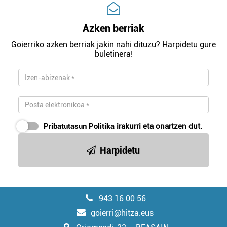
Azken berriak
Goierriko azken berriak jakin nahi dituzu? Harpidetu gure
buletinera!
Pribatutasun Politika
irakurri eta onartzen dut.
Harpidetu
943 16 00 56
goierri@hitza.eus