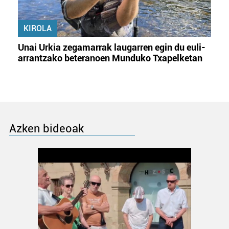
KIROLA
Unai Urkia zegamarrak laugarren egin du euli-
arrantzako beteranoen Munduko Txapelketan
Azken bideoak