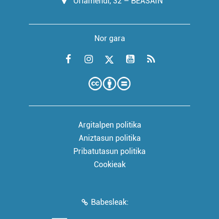
Oriamendi, 32 – BEASAIN
Nor gara
Argitalpen politika
Aniztasun politika
Pribatutasun politika
Cookieak
Babesleak: