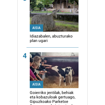
AISIA
Idiazabalen, abuzturako
plan ugari
4
AISIA
Goierriko jentilak, behiak
eta kobazuloak gertuago,
Gipuzkoako Parketxe