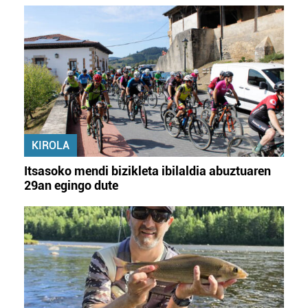
KIROLA
Itsasoko mendi bizikleta ibilaldia abuztuaren
29an egingo dute