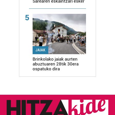
Sarearen eskaintzari esker
5
JAIAK
Brinkolako jaiak aurten
abuztuaren 28tik 30era
ospatuko dira