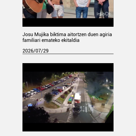
Josu Mujika biktima aitortzen duen agiria
familiari emateko ekitaldia
2026/07/29