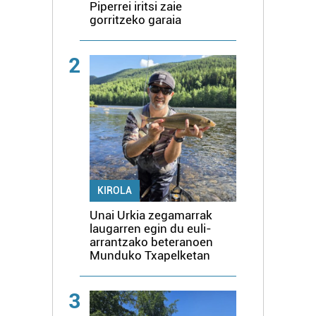
Piperrei iritsi zaie
gorritzeko garaia
2
KIROLA
Unai Urkia zegamarrak
laugarren egin du euli-
arrantzako beteranoen
Munduko Txapelketan
3