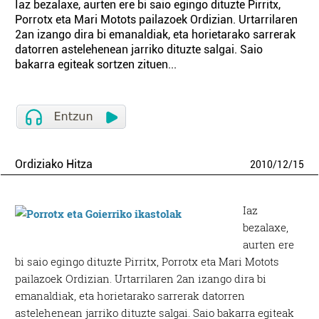
Iaz bezalaxe, aurten ere bi saio egingo dituzte Pirritx,
Porrotx eta Mari Motots pailazoek Ordizian. Urtarrilaren
2an izango dira bi emanaldiak, eta horietarako sarrerak
datorren astelehenean jarriko dituzte salgai. Saio
bakarra egiteak sortzen zituen...
Ordiziako Hitza
2010
/
12
/
15
Iaz
bezalaxe,
aurten ere
bi saio egingo dituzte Pirritx, Porrotx eta Mari Motots
pailazoek Ordizian. Urtarrilaren 2an izango dira bi
emanaldiak, eta horietarako sarrerak datorren
astelehenean jarriko dituzte salgai. Saio bakarra egiteak