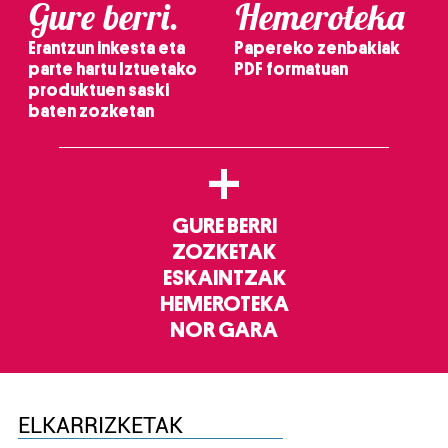
Gure berri.
Hemeroteka
Erantzun inkesta eta
Papereko zenbakiak
parte hartu Iztuetako
PDF formatuan
produktuen saski
baten zozketan
+
GURE BERRI
ZOZKETAK
ESKAINTZAK
HEMEROTEKA
NOR GARA
ELKARRIZKETAK