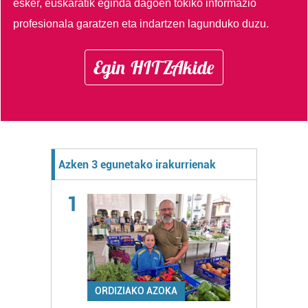
esker, euskaratik eginda dagoen tokiko informazio
profesionala garatzen eta indartzen lagunduko duzu.
Egin HITZAkide
Azken 3 egunetako irakurrienak
1
ORDIZIAKO AZOKA