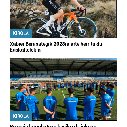
KIROLA
Xabier Berasategik 2028ra arte berritu du
Euskaltelekin
KIROLA
Beasain larunbatean hasiko da jokoan