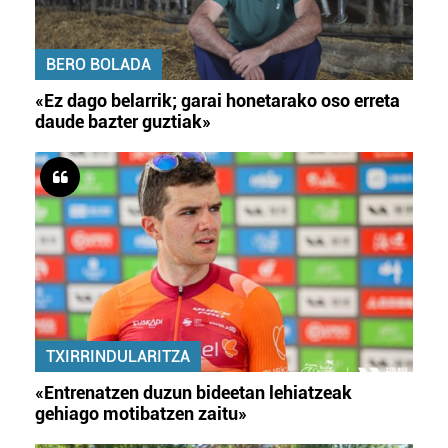
BERO BOLADA
«Ez dago belarrik; garai honetarako oso erreta
daude bazter guztiak»
TXIRRINDULARITZA
«Entrenatzen duzun bideetan lehiatzeak
gehiago motibatzen zaitu»