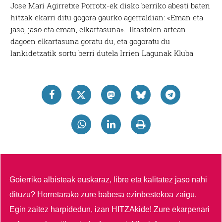
Jose Mari Agirretxe Porrotx-ek disko berriko abesti baten
hitzak ekarri ditu gogora gaurko agerraldian: «Eman eta
jaso, jaso eta eman, elkartasuna». Ikastolen artean
dagoen elkartasuna goratu du, eta gogoratu du
lankidetzatik sortu berri dutela Irrien Lagunak Kluba
Goierriko albisteak euskaraz, libre eta kalitatez jaso nahi
dituzu?
Horretarako zure babesa ezinbestekoa zaigu.
Egin zaitez harpidedun, izan HITZAkide!
Zure ekarpenari