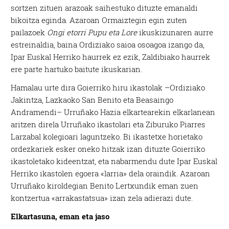
sortzen zituen arazoak saihestuko dituzte emanaldi
bikoitza eginda. Azaroan Ormaiztegin egin zuten
pailazoek
Ongi etorri Pupu eta Lore
ikuskizunaren aurre
estreinaldia, baina Ordiziako saioa osoagoa izango da,
Ipar Euskal Herriko haurrek ez ezik, Zaldibiako haurrek
ere parte hartuko baitute ikuskarian.
Hamalau urte dira Goierriko hiru ikastolak –Ordiziako
Jakintza, Lazkaoko San Benito eta Beasaingo
Andramendi– Urruñako Hazia elkartearekin elkarlanean
aritzen direla Urruñako ikastolari eta Ziburuko Piarres
Larzabal kolegioari laguntzeko. Bi ikastetxe horietako
ordezkariek esker oneko hitzak izan dituzte Goierriko
ikastoletako kideentzat, eta nabarmendu dute Ipar Euskal
Herriko ikastolen egoera «larria» dela oraindik. Azaroan
Urruñako kiroldegian Benito Lertxundik eman zuen
kontzertua «arrakastatsua» izan zela adierazi dute.
Elkartasuna, eman eta jaso