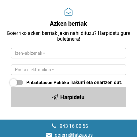
Azken berriak
Goierriko azken berriak jakin nahi dituzu? Harpidetu gure
buletinera!
Pribatutasun Politika
irakurri eta onartzen dut.
Harpidetu
943 16 00 56
goierri@hitza.eus