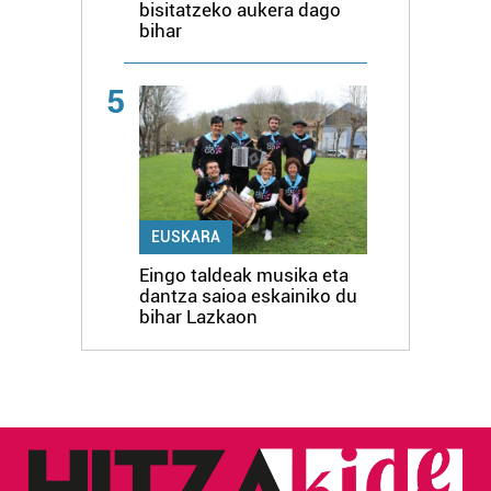
bisitatzeko aukera dago
bihar
5
EUSKARA
Eingo taldeak musika eta
dantza saioa eskainiko du
bihar Lazkaon