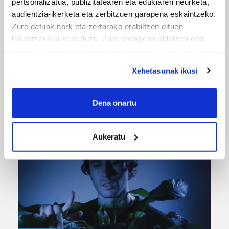
pertsonalizatua, publizitatearen eta edukiaren neurketa,
audientzia-ikerketa eta zerbitzuen garapena eskaintzeko.
Zure datuak nork eta zertarako erabiltzen dituen
hautatzeko aukera duzu. Zure onespena aldatzen edo
deuseztatzen ahal duzu edozein momentutan, Cookie
deklaraziotik edo Privacy triggerean klikatuz.
Xehetasunak ikusi
If you allow, we would also like to:
URBIAKO FESTA
Collect information about your geographical
Dena onartu
location which can be accurate to within several
Urbiako zelaiak erromeria leku
meters
Aukeratu
Identify your device by actively scanning it for
specific characteristics (fingerprinting)
Find out more about how your personal data is processed
and set your preferences in the
details section
.
Guk eta gure bazkideek zure datu pertsonalak
prozesatzen ditugu, zure IP zenbakia, besteak beste,
teknologia erabiliz, cookieak adibidez, iragarki eta eduki