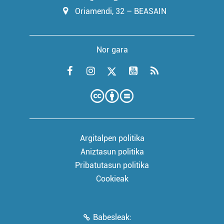
Oriamendi, 32 – BEASAIN
Nor gara
Argitalpen politika
Aniztasun politika
Pribatutasun politika
Cookieak
Babesleak: