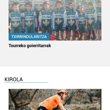
zerbitzuak hobetzeko asmoz, cookie teknologiaz
baliatzen gara. Ohar hau onartuz gero, teknologia hori
erabiltzeko baimen esplizitua ematen diguzu.
Gehiago
irakurri
TXIRRINDULARITZA
Tourreko goierritarrak
KIROLA