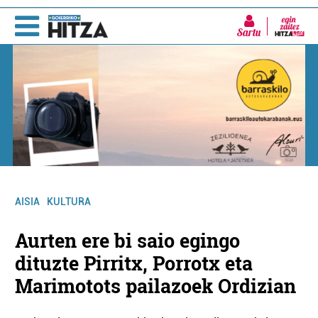
Sartu
AISIA
KULTURA
Aurten ere bi saio egingo
dituzte Pirritx, Porrotx eta
Marimotots pailazoek Ordizian