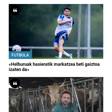
FUTBOLA
«Helburuak hasieratik markatzea beti gaiztoa
izaten da»