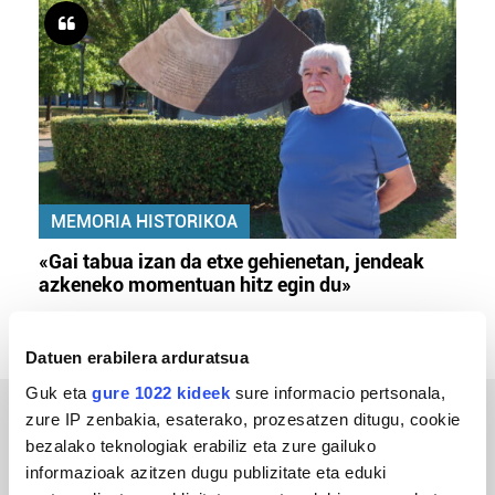
MEMORIA HISTORIKOA
«Gai tabua izan da etxe gehienetan, jendeak
azkeneko momentuan hitz egin du»
Datuen erabilera arduratsua
Guk eta
gure 1022 kideek
sure informacio pertsonala,
zure IP zenbakia, esaterako, prozesatzen ditugu, cookie
ERREPORTAJEAK
bezalako teknologiak erabiliz eta zure gailuko
informazioak azitzen dugu publizitate eta eduki