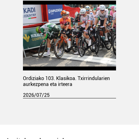
Ordiziako 103. Klasikoa. Txirrindularien
aurkezpena eta irteera
2026/07/25