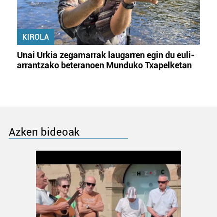
KIROLA
Unai Urkia zegamarrak laugarren egin du euli-
arrantzako beteranoen Munduko Txapelketan
Azken bideoak