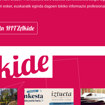
i esker, euskaratik eginda dagoen tokiko informazio profesiona
in HITZAkide