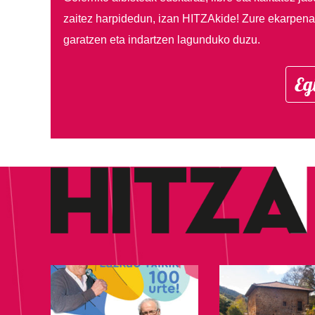
zaitez harpidedun, izan HITZAkide!
Zure ekarpenar
garatzen eta indartzen lagunduko duzu.
Eg