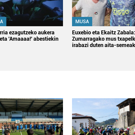
A
MUSA
rria ezagutzeko aukera
Euxebio eta Ekaitz Zabala
 eta 'Amaaaa!' abestiekin
Zumarragako mus txapelk
irabazi duten aita-semea