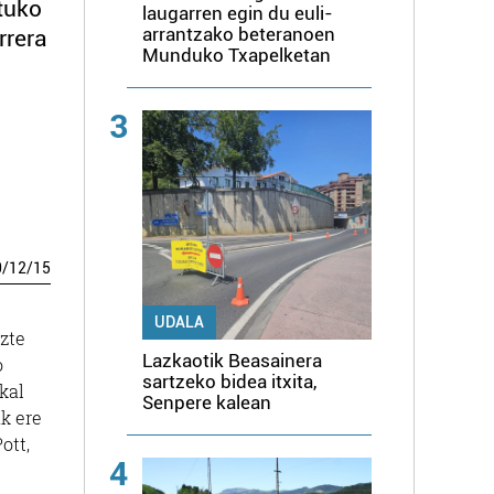
ituko
laugarren egin du euli-
arrantzako beteranoen
rrera
Munduko Txapelketan
3
0
/
12
/
15
UDALA
uzte
Lazkaotik Beasainera
o
sartzeko bidea itxita,
kal
Senpere kalean
ak ere
ott,
4