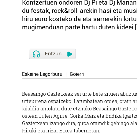
Kontzertuen ondoren Dj Pi eta Dj Marian 
du festak, rock&roll-arekin hasi eta mu
hiru euro kostako da eta sarrerekin lor
mugimenduan parte hartu duten kideei [.
Eskeine Legorburu
Goierri
Beasaingo Gaztetxeak sei urte bete zituen abuztua
urteurrena ospatzeko. Larunbatean ordea, orain a
jaialdia antolatu dute etzirako Beasaingo Gaztet
ostean Julen Agirre, Gorka Maiz eta Endika Igartzab
Gaztetxean izango dira, giroa oraindik gehiago ala
Hiruki eta Irizar Etxea tabernetan.