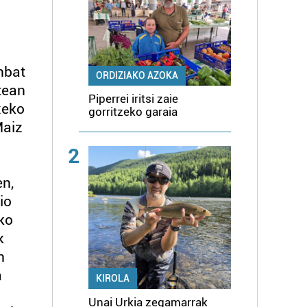
nbat
ORDIZIAKO AZOKA
tean
Piperrei iritsi zaie
xeko
gorritzeko garaia
Maiz
2
en,
io
iko
k
n
a
KIROLA
Unai Urkia zegamarrak