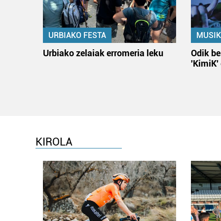
URBIAKO FESTA
MUSIK
Urbiako zelaiak erromeria leku
Odik be
'KimiK'
KIROLA