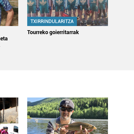
TXIRRINDULARITZA
:
Tourreko goierritarrak
eta
k