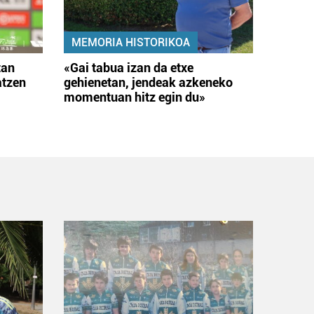
MEMORIA HISTORIKOA
tan
«Gai tabua izan da etxe
atzen
gehienetan, jendeak azkeneko
momentuan hitz egin du»