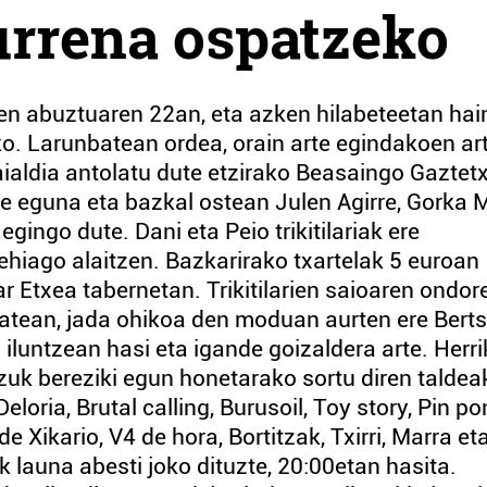
urrena ospatzeko
uen abuztuaren 22an, eta azken hilabeteetan hai
eko. Larunbatean ordea, orain arte egindakoen ar
aialdia antolatu dute etzirako Beasaingo Gaztet
e eguna eta bazkal ostean Julen Agirre, Gorka 
egingo dute. Dani eta Peio trikitilariak ere
ehiago alaitzen. Bazkarirako txartelak 5 euroan
zar Etxea tabernetan. Trikitilarien saioaren ondor
atean, jada ohikoa den moduan aurten ere Berts
 iluntzean hasi eta igande goizaldera arte. Herr
tzuk bereziki egun honetarako sortu diren taldea
loria, Brutal calling, Burusoil, Toy story, Pin po
 Xikario, V4 de hora, Bortitzak, Txirri, Marra et
 launa abesti joko dituzte, 20:00etan hasita.