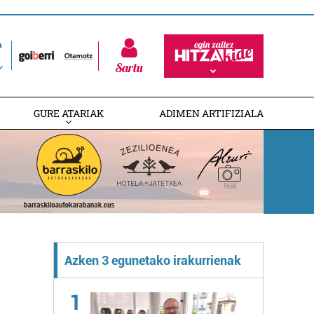
Sartu
GURE ATARIAK
ADIMEN ARTIFIZIALA
Azken 3 egunetako irakurrienak
1