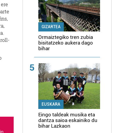
 ere
parte
ins,
ra,
GIZARTEA
a.
Ormaiztegiko tren zubia
roll-
bisitatzeko aukera dago
bihar
o
5
EUSKARA
Eingo taldeak musika eta
dantza saioa eskainiko du
bihar Lazkaon
in