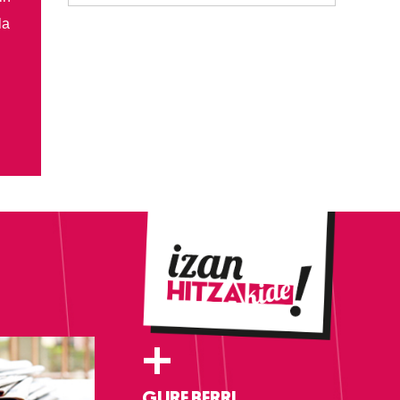
la
+
GURE BERRI