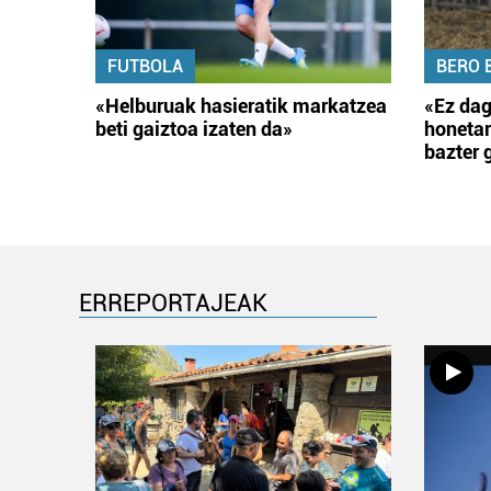
FUTBOLA
BERO 
«Helburuak hasieratik markatzea
«Ez dag
beti gaiztoa izaten da»
honetar
bazter 
ERREPORTAJEAK