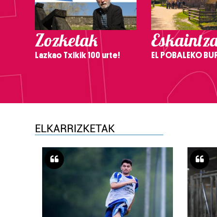
Zozketak
Eskaintz
Lazkao Txikik 100 urte!
EL POBALEKO BU
ELKARRIZKETAK