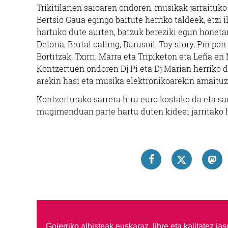
Trikitilarien saioaren ondoren, musikak jarraitu
Bertsio Gaua egingo baitute herriko taldeek, etzi i
hartuko dute aurten, batzuk bereziki egun honetar
Deloria, Brutal calling, Burusoil, Toy story, Pin p
Bortitzak, Txirri, Marra eta Tripiketon eta Leña en
Kontzertuen ondoren Dj Pi eta Dj Marian herriko dj
arekin hasi eta musika elektronikoarekin amaituz
Kontzerturako sarrera hiru euro kostako da eta s
mugimenduan parte hartu duten kideei jarritako h
Goierriko albisteak euskaraz, libre eta kalitatez ja