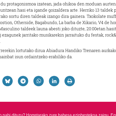
ko du protagonismoa izatean, jada ohikoa den moduan aurten
luntzean hasi eta igande goizaldera arte. Herriko 13 taldek 
ako sortu diren taldeak izango dira gainera. Txokolate muff
on ostion, Otherside, Bagabundo, La barba de Xikario, V4 de ho
 Masculino taldeek launa abesti joko dituzte, 20:00etan hasit
 ezagunek jarritako musikarekin jarraituko du festak, rock&
.
arrerekin lortutako dirua Abiadura Handiko Trenaren aurkak
ainbat isun ordaintzeko erabiliko da.
so nahi dituzu?
Horretarako zure babesa ezinbestekoa zaigu. Eg