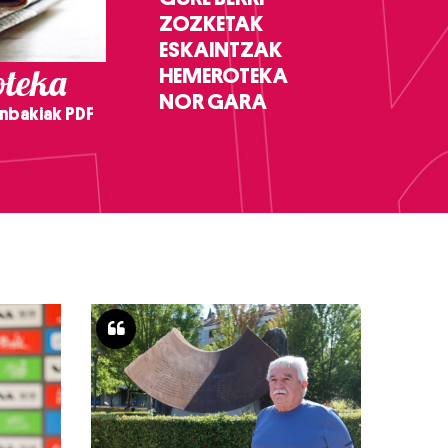
ZOZKETAK
ESKAINTZAK
teka
HEMEROTEKA
NOR GARA
nbakiak PDF