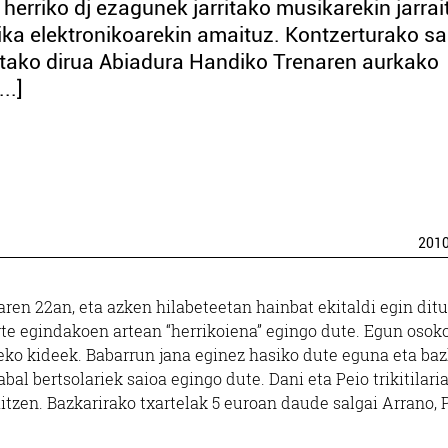
herriko dj ezagunek jarritako musikarekin jarra
sika elektronikoarekin amaituz. Kontzerturako sa
tutako dirua Abiadura Handiko Trenaren aurkako
..]
201
ren 22an, eta azken hilabeteetan hainbat ekitaldi egin dit
rte egindakoen artean “herrikoiena” egingo dute. Egun osok
xeko kideek. Babarrun jana eginez hasiko dute eguna eta baz
al bertsolariek saioa egingo dute. Dani eta Peio trikitilari
itzen. Bazkarirako txartelak 5 euroan daude salgai Arrano, P