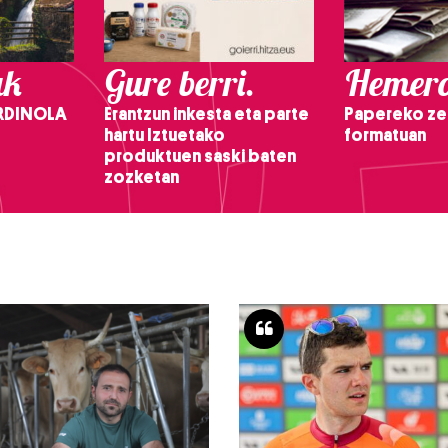
ak
Gure berri.
Hemero
RDINOLA
Erantzun inkesta eta parte
Papereko ze
hartu Iztuetako
formatuan
produktuen saski baten
zozketan