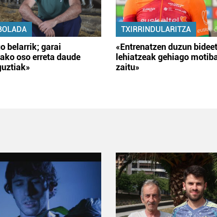
BOLADA
TXIRRINDULARITZA
o belarrik; garai
«Entrenatzen duzun bidee
ako oso erreta daude
lehiatzeak gehiago motib
guztiak»
zaitu»