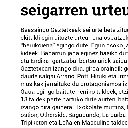
seigarren urte
Beasaingo Gaztetxeak sei urte bete zit
ekitaldi egin dituzte urteurrena ospatz
“herrikoiena” egingo dute. Egun osoko j
kideek. Babarrun jana eginez hasiko dut
eta Endika Igartzabal bertsolariek saioa 
Gaztetxean izango dira, giroa oraindik g
daude salgai Arrano, Pott, Hiruki eta Iri
musikak jarraituko du protagonismoa iz
Gaua egingo baitute herriko taldeek, etzi
13 taldek parte hartuko dute aurten, ba
izango dira gainera. Txokolate muffins, De
ostion, Otherside, Bagabundo, La barba de
Tripiketon eta Leña en Masculino taldeek