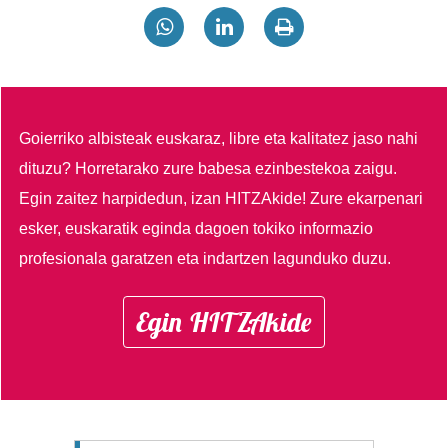
Goierriko albisteak euskaraz, libre eta kalitatez jaso nahi
dituzu?
Horretarako zure babesa ezinbestekoa zaigu.
Egin zaitez harpidedun, izan HITZAkide!
Zure ekarpenari
esker, euskaratik eginda dagoen tokiko informazio
profesionala garatzen eta indartzen lagunduko duzu.
Egin HITZAkide