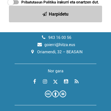
Pribatutasun Politika
irakurri eta onartzen dut.
Harpidetu
943 16 00 56
goierri@hitza.eus
Oriamendi, 32 – BEASAIN
Nor gara