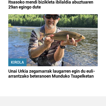
Itsasoko mendi bizikleta ibilaldia abuztuaren
29an egingo dute
KIROLA
Unai Urkia zegamarrak laugarren egin du euli-
arrantzako beteranoen Munduko Txapelketan