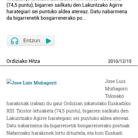
(74,5 puntu), bigarren sailkatu den Lakuntzako Agirre
harategiari sei puntuko aldea atereaz. Datu nabarmena
da bigarrenetik bosgarrenerako po...
Ordiziako Hitza
2010
/
12
/
15
Jose Luis
Muñagorri
Tolosako
harakinak irabazi du gaur Ordizian jokatutako Euskadiko
XIII. Txistor-lehiaketa (74,5 puntu), bigarren sailkatu den
Lakuntzako Agirre harategiari sei puntuko aldea atereaz.
Datu nabarmena da bigarrenetik bosgarrenerako postuak
Nafarroako harakinek lortu dituztela, eta hori Euskadi