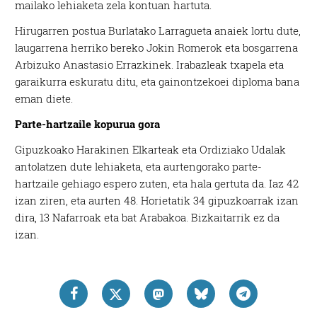
mailako lehiaketa zela kontuan hartuta.
Hirugarren postua Burlatako Larragueta anaiek lortu dute,
laugarrena herriko bereko Jokin Romerok eta bosgarrena
Arbizuko Anastasio Errazkinek. Irabazleak txapela eta
garaikurra eskuratu ditu, eta gainontzekoei diploma bana
eman diete.
Parte-hartzaile kopurua gora
Gipuzkoako Harakinen Elkarteak eta Ordiziako Udalak
antolatzen dute lehiaketa, eta aurtengorako parte-
hartzaile gehiago espero zuten, eta hala gertuta da. Iaz 42
izan ziren, eta aurten 48. Horietatik 34 gipuzkoarrak izan
dira, 13 Nafarroak eta bat Arabakoa. Bizkaitarrik ez da
izan.