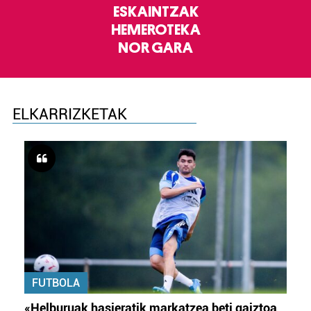
ESKAINTZAK
HEMEROTEKA
NOR GARA
ELKARRIZKETAK
FUTBOLA
«Helburuak hasieratik markatzea beti gaiztoa