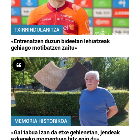
TXIRRINDULARITZA
«Entrenatzen duzun bideetan lehiatzeak
gehiago motibatzen zaitu»
MEMORIA HISTORIKOA
«Gai tabua izan da etxe gehienetan, jendeak
azkeneko momentuan hitz egin du»