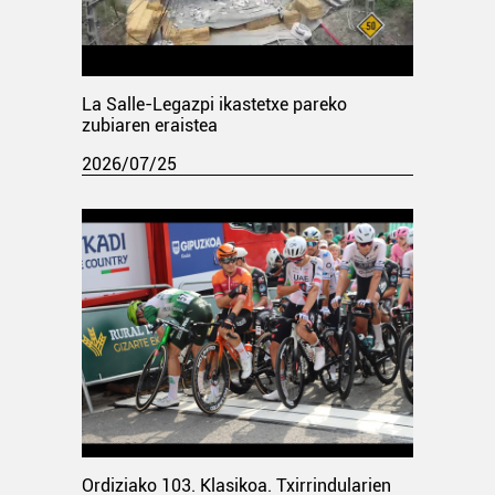
La Salle-Legazpi ikastetxe pareko
zubiaren eraistea
2026/07/25
Ordiziako 103. Klasikoa. Txirrindularien