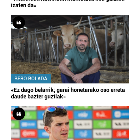
izaten da»
BERO BOLADA
«Ez dago belarrik; garai honetarako oso erreta
daude bazter guztiak»