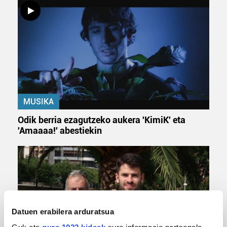
MUSIKA
Odik berria ezagutzeko aukera 'KimiK' eta
'Amaaaa!' abestiekin
Datuen erabilera arduratsua