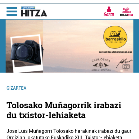
Sartu
GIZARTEA
Tolosako Muñagorrik irabazi
du txistor-lehiaketa
Jose Luis Muñagorri Tolosako harakinak irabazi du gaur
Ordizian jokatutako Euskadiko XIII. Txistor-lehiaketa