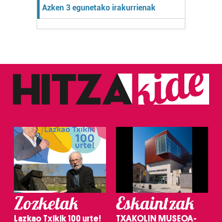
Azken 3 egunetako irakurrienak
Zozketak
Eskaintzak
Lazkao Txikik 100 urte!
TXAKOLIN MUSEOA-