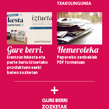
TXAKOLINGUNEA
Gure berri.
Hemeroteka
Erantzun inkesta eta
Papereko zenbakiak
parte hartu Iztuetako
PDF formatuan
produktuen saski
baten zozketan
+
GURE BERRI
ZOZKETAK