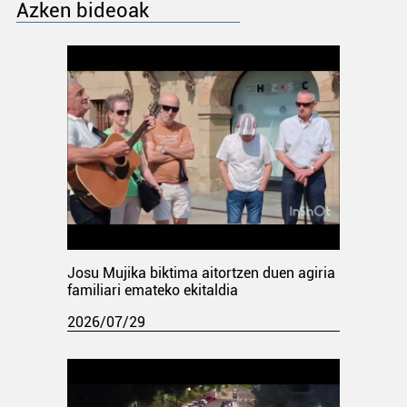
Azken bideoak
Josu Mujika biktima aitortzen duen agiria
familiari emateko ekitaldia
2026/07/29