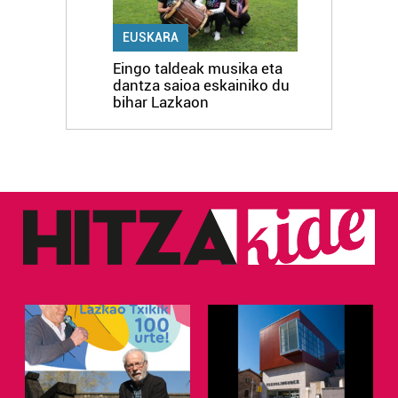
EUSKARA
Eingo taldeak musika eta
dantza saioa eskainiko du
bihar Lazkaon