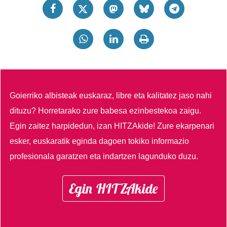
Goierriko albisteak euskaraz, libre eta kalitatez jaso nahi
dituzu?
Horretarako zure babesa ezinbestekoa zaigu.
Egin zaitez harpidedun, izan HITZAkide!
Zure ekarpenari
esker, euskaratik eginda dagoen tokiko informazio
profesionala garatzen eta indartzen lagunduko duzu.
Egin HITZAkide