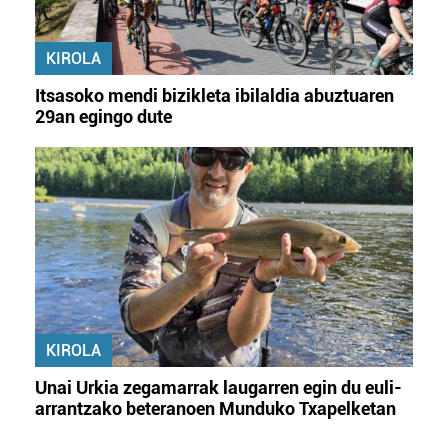
KIROLA
Itsasoko mendi bizikleta ibilaldia abuztuaren
29an egingo dute
KIROLA
Unai Urkia zegamarrak laugarren egin du euli-
arrantzako beteranoen Munduko Txapelketan