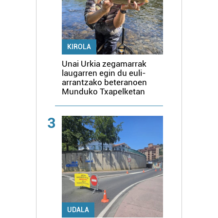
KIROLA
Unai Urkia zegamarrak
laugarren egin du euli-
arrantzako beteranoen
Munduko Txapelketan
3
UDALA