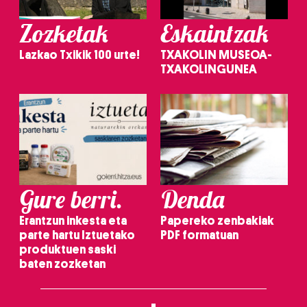
Zozketak
Eskaintzak
Lazkao Txikik 100 urte!
TXAKOLIN MUSEOA-
TXAKOLINGUNEA
Gure berri.
Denda
Erantzun inkesta eta
Papereko zenbakiak
parte hartu Iztuetako
PDF formatuan
produktuen saski
baten zozketan