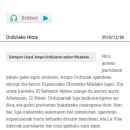
Ordiziako Hitza
2010
/
12
/
30
Hiru
Damyen Lloyd, Ampo Ordiziaren azken fitxaketa.
astean
partidarik
jokatu gabe egon ondoren, Ampo Ordiziak igandean
ekingo dio berriz Espainiako Ohorezko Mailako ligari. Eta
urtea hasteko, El Salvador taldea izango du aurrez aurre
Altamiran, 12:30ean. Ordiziarrak liga txukuna egiten ari
dira, eta goiko postuetan bukatzeko itxaropena dute. Hori
bai, liga irabazteko aukeraren bat izatekotan, igandean
espainiarrak hartu beharko dituzte mendean, eta La Vila
liderrak partidaren bat noiz galduko zain egon.