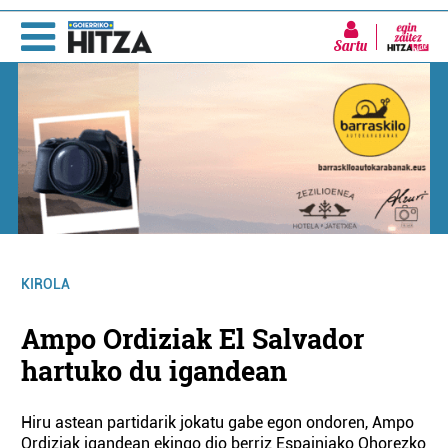
Sartu
KIROLA
Ampo Ordiziak El Salvador
hartuko du igandean
Hiru astean partidarik jokatu gabe egon ondoren, Ampo
Ordiziak igandean ekingo dio berriz Espainiako Ohorezko