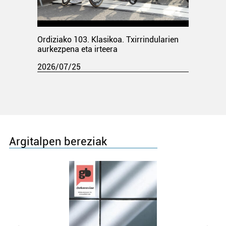
Ordiziako 103. Klasikoa. Txirrindularien
aurkezpena eta irteera
2026/07/25
Argitalpen bereziak