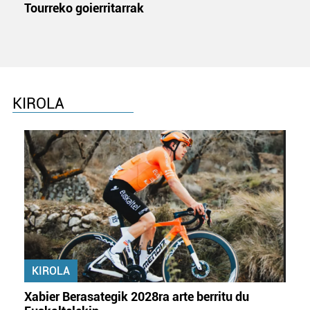
Tourreko goierritarrak
KIROLA
KIROLA
Xabier Berasategik 2028ra arte berritu du