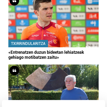
TXIRRINDULARITZA
«Entrenatzen duzun bideetan lehiatzeak
gehiago motibatzen zaitu»