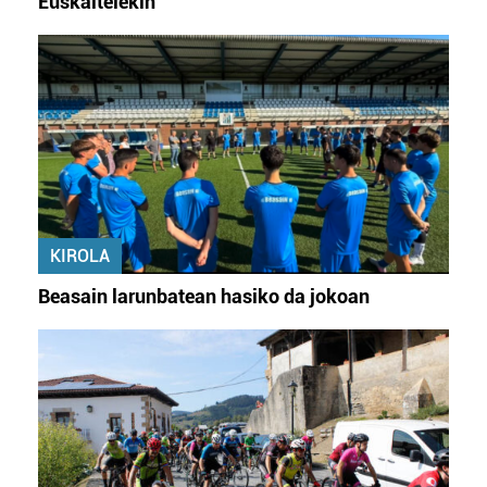
Euskaltelekin
KIROLA
Beasain larunbatean hasiko da jokoan