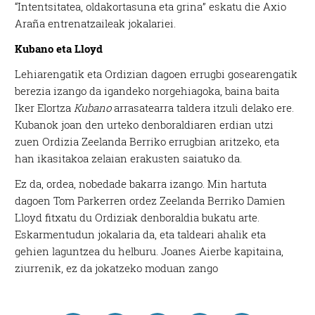
“Intentsitatea, oldakortasuna eta grina” eskatu die Axio
Araña entrenatzaileak jokalariei.
Kubano eta Lloyd
Lehiarengatik eta Ordizian dagoen errugbi gosearengatik
berezia izango da igandeko norgehiagoka, baina baita
Iker Elortza
Kubano
arrasatearra taldera itzuli delako ere.
Kubanok joan den urteko denboraldiaren erdian utzi
zuen Ordizia Zeelanda Berriko errugbian aritzeko, eta
han ikasitakoa zelaian erakusten saiatuko da.
Ez da, ordea, nobedade bakarra izango. Min hartuta
dagoen Tom Parkerren ordez Zeelanda Berriko Damien
Lloyd fitxatu du Ordiziak denboraldia bukatu arte.
Eskarmentudun jokalaria da, eta taldeari ahalik eta
gehien laguntzea du helburu. Joanes Aierbe kapitaina,
ziurrenik, ez da jokatzeko moduan zango