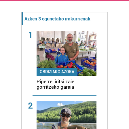
Azken 3 egunetako irakurrienak
1
ORDIZIAKO AZOKA
Piperrei iritsi zaie
gorritzeko garaia
2