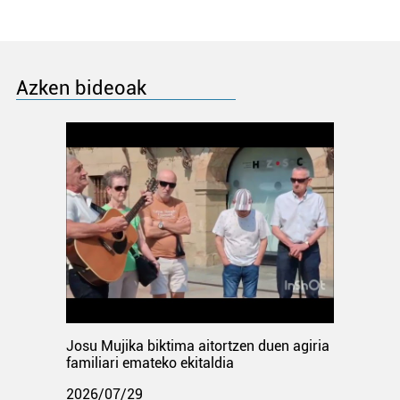
Azken bideoak
Josu Mujika biktima aitortzen duen agiria
familiari emateko ekitaldia
2026/07/29