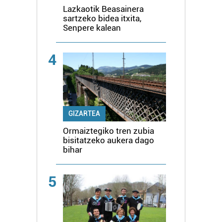
Lazkaotik Beasainera
sartzeko bidea itxita,
Senpere kalean
4
GIZARTEA
Ormaiztegiko tren zubia
bisitatzeko aukera dago
bihar
5