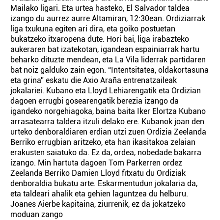
Mailako ligari. Eta urtea hasteko, El Salvador taldea
izango du aurrez aurre Altamiran, 12:30ean. Ordiziarrak
liga txukuna egiten ari dira, eta goiko postuetan
bukatzeko itxaropena dute. Hori bai, liga irabazteko
aukeraren bat izatekotan, igandean espainiarrak hartu
beharko dituzte mendean, eta La Vila liderrak partidaren
bat noiz galduko zain egon. “Intentsitatea, oldakortasuna
eta grina” eskatu die Axio Araña entrenatzaileak
jokalariei. Kubano eta Lloyd Lehiarengatik eta Ordizian
dagoen errugbi gosearengatik berezia izango da
igandeko norgehiagoka, baina baita Iker Elortza Kubano
arrasatearra taldera itzuli delako ere. Kubanok joan den
urteko denboraldiaren erdian utzi zuen Ordizia Zeelanda
Berriko errugbian aritzeko, eta han ikasitakoa zelaian
erakusten saiatuko da. Ez da, ordea, nobedade bakarra
izango. Min hartuta dagoen Tom Parkerren ordez
Zeelanda Berriko Damien Lloyd fitxatu du Ordiziak
denboraldia bukatu arte. Eskarmentudun jokalaria da,
eta taldeari ahalik eta gehien laguntzea du helburu.
Joanes Aierbe kapitaina, ziurrenik, ez da jokatzeko
moduan zango