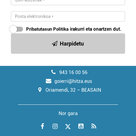
Pribatutasun Politika
irakurri eta onartzen dut.
Harpidetu
943 16 00 56
goierri@hitza.eus
Oriamendi, 32 – BEASAIN
Nor gara