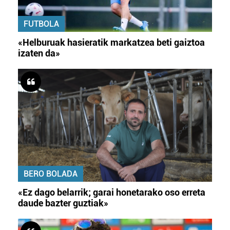
FUTBOLA
«Helburuak hasieratik markatzea beti gaiztoa
izaten da»
BERO BOLADA
«Ez dago belarrik; garai honetarako oso erreta
daude bazter guztiak»