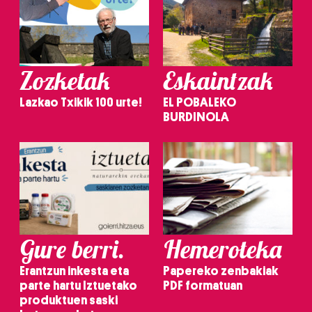
Zozketak
Eskaintzak
Lazkao Txikik 100 urte!
EL POBALEKO
BURDINOLA
Gure berri.
Hemeroteka
Erantzun inkesta eta
Papereko zenbakiak
parte hartu Iztuetako
PDF formatuan
produktuen saski