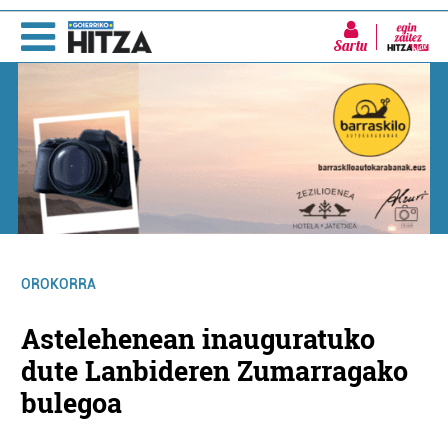
Sartu
OROKORRA
Astelehenean inauguratuko
dute Lanbideren Zumarragako
bulegoa