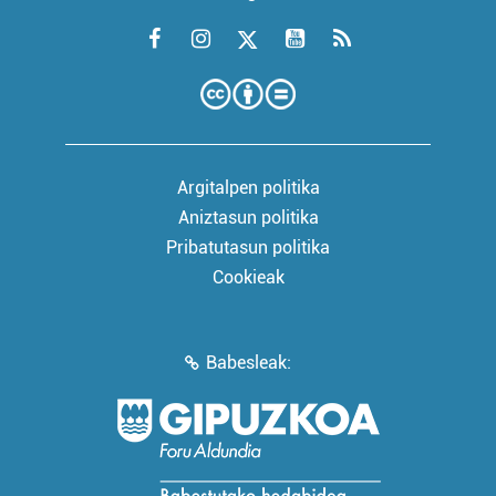
Argitalpen politika
Aniztasun politika
Pribatutasun politika
Cookieak
Babesleak: