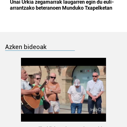
Unai Urkia zegamarrak laugarren egin du euli-
arrantzako beteranoen Munduko Txapelketan
Azken bideoak