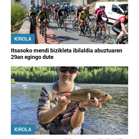
KIROLA
Itsasoko mendi bizikleta ibilaldia abuztuaren
29an egingo dute
KIROLA