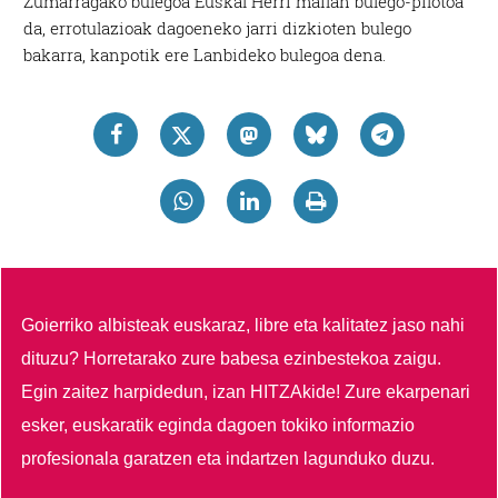
Zumarragako bulegoa Euskal Herri mailan bulego-pilotoa
da, errotulazioak dagoeneko jarri dizkioten bulego
bakarra, kanpotik ere Lanbideko bulegoa dena.
Goierriko albisteak euskaraz, libre eta kalitatez jaso nahi
dituzu?
Horretarako zure babesa ezinbestekoa zaigu.
Egin zaitez harpidedun, izan HITZAkide!
Zure ekarpenari
esker, euskaratik eginda dagoen tokiko informazio
profesionala garatzen eta indartzen lagunduko duzu.