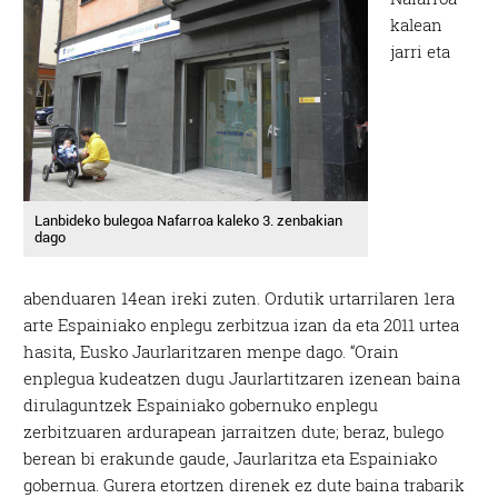
kalean
jarri eta
Lanbideko bulegoa Nafarroa kaleko 3. zenbakian
dago
abenduaren 14ean ireki zuten. Ordutik urtarrilaren 1era
arte Espainiako enplegu zerbitzua izan da eta 2011 urtea
hasita, Eusko Jaurlaritzaren menpe dago. “Orain
enplegua kudeatzen dugu Jaurlartitzaren izenean baina
dirulaguntzek Espainiako gobernuko enplegu
zerbitzuaren ardurapean jarraitzen dute; beraz, bulego
berean bi erakunde gaude, Jaurlaritza eta Espainiako
gobernua. Gurera etortzen direnek ez dute baina trabarik