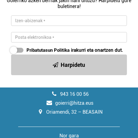
Goierriko azken berriak jakin nahi dituzu? Harpidetu gure
buletinera!
Pribatutasun Politika
irakurri eta onartzen dut.
Harpidetu
943 16 00 56
goierri@hitza.eus
Oriamendi, 32 – BEASAIN
Nor gara