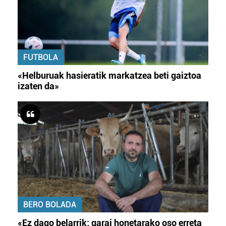
FUTBOLA
«Helburuak hasieratik markatzea beti gaiztoa
izaten da»
BERO BOLADA
«Ez dago belarrik; garai honetarako oso erreta