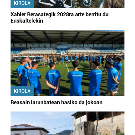
KIROLA
irakurri
Xabier Berasategik 2028ra arte berritu du
Euskaltelekin
KIROLA
Beasain larunbatean hasiko da jokoan