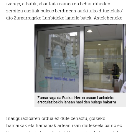
izango, aitzitik, abantaila izango da behar dituzten
zerbitzu guztiak bulego berdinean aurkituko dituztelako”
dio Zumarragako Lanbideko langile batek.
Asteleheneko
Zumarraga da Euskal Herria osoan Lanbideko
errotulazioekin lanean hasi den bulego bakarra
inaugurazioaren ordua ez dute zehaztu, goizeko
hamaikak eta hamabiak artean izan daitekeela baino ez.