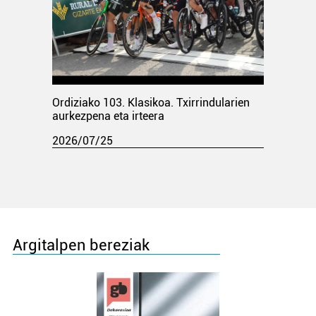
Ordiziako 103. Klasikoa. Txirrindularien
aurkezpena eta irteera
2026/07/25
Argitalpen bereziak