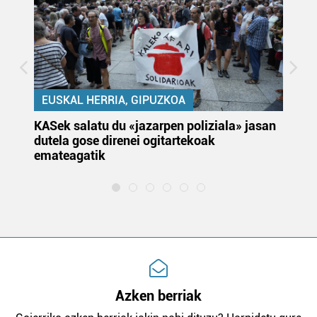
EUSKAL HERRIA, GIPUZKOA
KASek salatu du «jazarpen poliziala» jasan
Pa
dutela gose direnei ogitartekoak
da
emateagatik
«s
Azken berriak