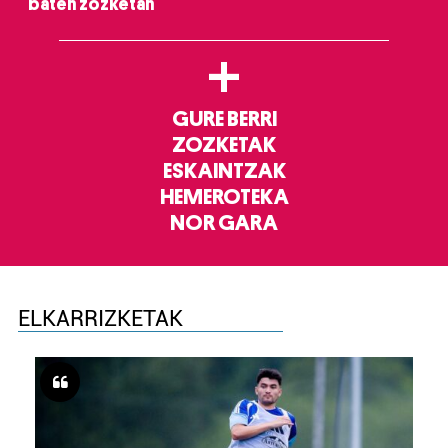
baten zozketan
+
GURE BERRI
ZOZKETAK
ESKAINTZAK
HEMEROTEKA
NOR GARA
ELKARRIZKETAK