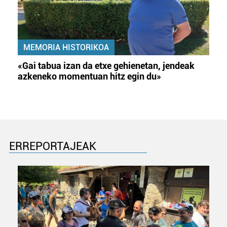
MEMORIA HISTORIKOA
«Gai tabua izan da etxe gehienetan, jendeak
azkeneko momentuan hitz egin du»
ERREPORTAJEAK