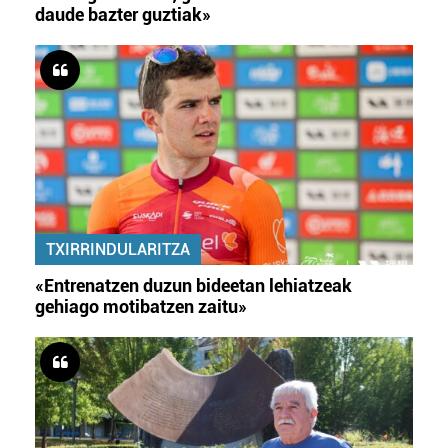
daude bazter guztiak»
TXIRRINDULARITZA
«Entrenatzen duzun bideetan lehiatzeak
gehiago motibatzen zaitu»