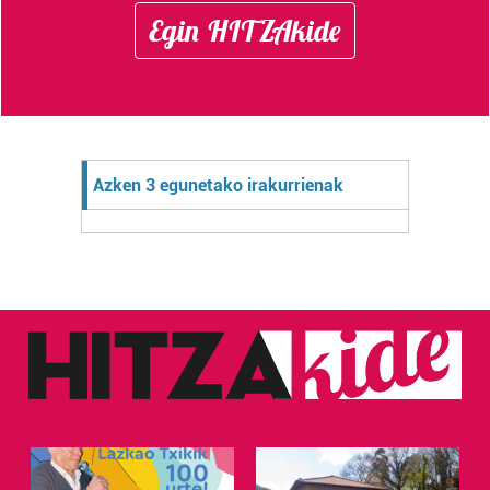
Egin HITZAkide
Azken 3 egunetako irakurrienak