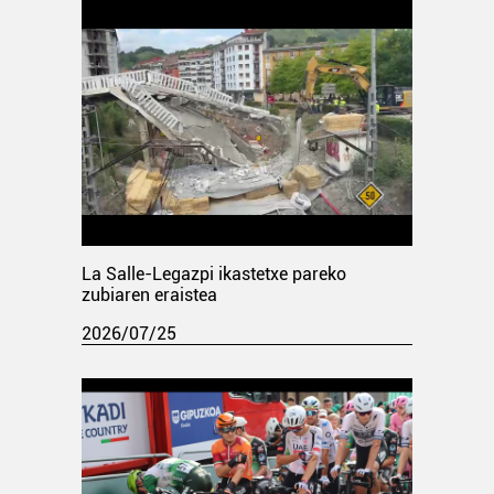
La Salle-Legazpi ikastetxe pareko
zubiaren eraistea
2026/07/25