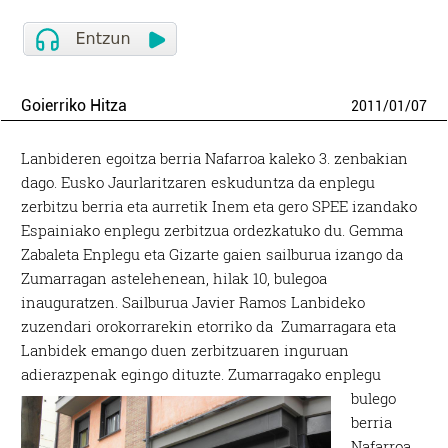
Goierriko Hitza
2011
/
01
/
07
Lanbideren egoitza berria Nafarroa kaleko 3. zenbakian
dago. Eusko Jaurlaritzaren eskuduntza da enplegu
zerbitzu berria eta aurretik Inem eta gero SPEE izandako
Espainiako enplegu zerbitzua ordezkatuko du. Gemma
Zabaleta Enplegu eta Gizarte gaien sailburua izango da
Zumarragan astelehenean, hilak 10, bulegoa
inauguratzen. Sailburua Javier Ramos Lanbideko
zuzendari orokorrarekin etorriko da Zumarragara eta
Lanbidek emango duen zerbitzuaren inguruan
adierazpenak egingo dituzte.
Zumarragako enplegu
bulego
berria
Nafarroa