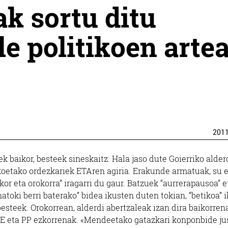
ak sortu ditu
le politikoen arte
201
k baikor, besteek sineskaitz. Hala jaso dute Goierriko alder
ikoetako ordezkariek ETAren agiria. Erakunde armatuak, su 
kor eta orokorra” iragarri du gaur. Batzuek “aurrerapausoa” e
atoki berri baterako” bidea ikusten duten tokian, “betikoa” i
esteek. Orokorrean, alderdi abertzaleak izan dira baikorrena
E eta PP ezkorrenak. «Mendeetako gatazkari konponbide ju