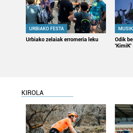
URBIAKO FESTA
MUSIK
Urbiako zelaiak erromeria leku
Odik be
'KimiK'
KIROLA