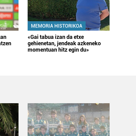
MEMORIA HISTORIKOA
tan
«Gai tabua izan da etxe
atzen
gehienetan, jendeak azkeneko
momentuan hitz egin du»