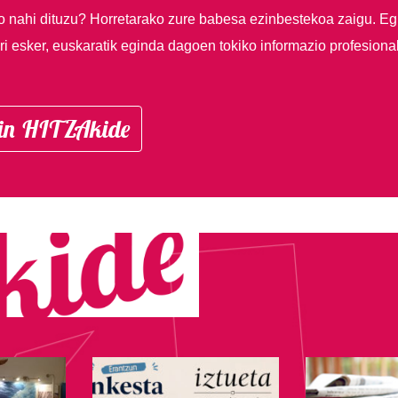
so nahi dituzu?
Horretarako zure babesa ezinbestekoa zaigu. Eg
i esker, euskaratik eginda dagoen tokiko informazio profesiona
in HITZAkide