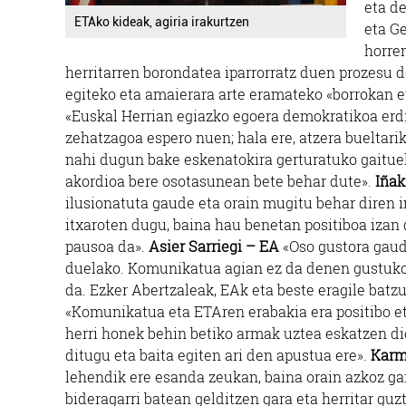
eta d
ETAko kideak, agiria irakurtzen
eta G
horren
herritarren borondatea iparrorratz duen prozesu d
egiteko eta amaierara arte eramateko «borrokan e
«Euskal Herrian egiazko egoera demokratikoa erdi
zehatzagoa espero nuen; hala ere, atzera bueltari
nahi dugun bake eskenatokira gerturatuko gaitue
akordioa bere osotasunean bete behar dute».
Iñak
ilusionatuta gaude eta orain mugitu behar diren
itxaroten dugu, baina hau benetan positiboa izan
pausoa da».
Asier Sarriegi – EA
«Oso gustora gaud
duelako. Komunikatua agian ez da denen gustukoa 
da. Ezker Abertzaleak, EAk eta beste eragile batz
«Komunikatua eta ETAren erabakia era positibo eta
herri honek behin betiko armak uztea eskatzen dio
ditugu eta baita egiten ari den apustua ere».
Karm
lehendik ere esanda zeukan, baina orain azkoz ga
bideragarri batean gelditzen gara eta herritar g