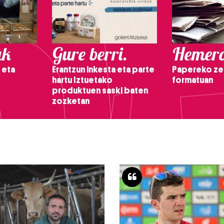
ak
Gure berri.
Hemero
 eta
Erantzun inkesta eta parte
Papereko ze
hartu Iztuetako
formatuan
produktuen saski baten
zozketan