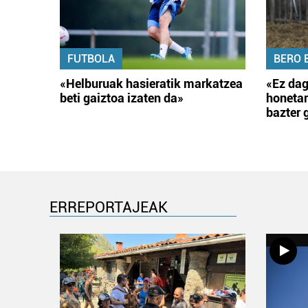
FUTBOLA
BERO 
«Helburuak hasieratik markatzea
«Ez dag
beti gaiztoa izaten da»
honetar
bazter 
ERREPORTAJEAK