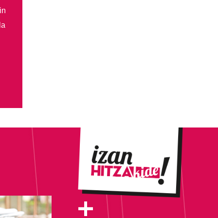
in
la
+