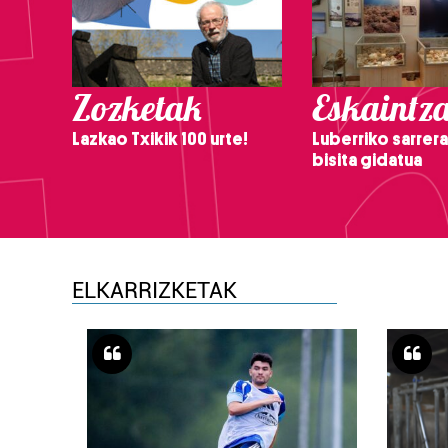
Zozketak
Eskaintz
Lazkao Txikik 100 urte!
Luberriko sarrera
bisita gidatua
ELKARRIZKETAK