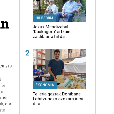
an
HILBERRIA
Jexux Mendizabal
'Kaxkagorri' artzain
zaldibiarra hil da
2
1
/
01
/
10
di
eten
EKONOMIA
ta
Telleria gaztak Donibane
kusi
Lohitzuneko azokara iritsi
dira
k, eta
stu