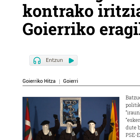
kontrako iritzi
Goierriko eragi
Goierriko Hitza
Goierri
Batzue
polit
“iraun
“esken
dute b
PSE-E