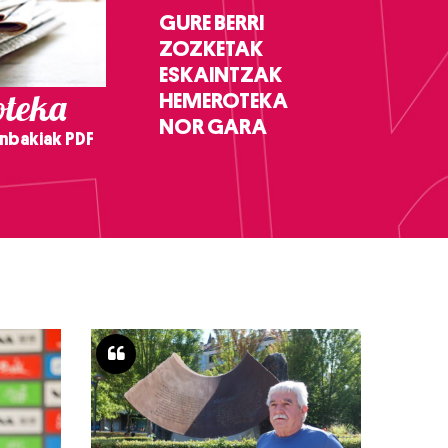
GURE BERRI
ZOZKETAK
ESKAINTZAK
teka
HEMEROTEKA
NOR GARA
nbakiak PDF