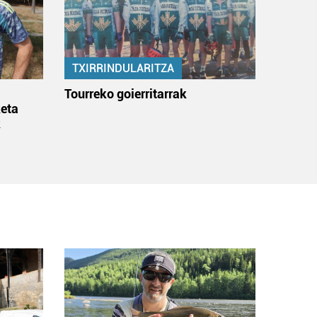
TXIRRINDULARITZA
:
Tourreko goierritarrak
eta
k