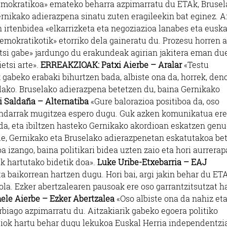
emokratikoa» emateko beharra azpimarratu du ETAk, Brusel
ernikako adierazpena sinatu zuten eragileekin bat eginez. A
 irtenbidea «elkarrizketa eta negoziazioa lanabes eta euska
emokratikotik» etorriko dela gaineratu du. Prozesu horren 
tsi gabe» jardungo du erakundeak agirian jakitera eman du
etsi arte».
ERREAKZIOAK:
Patxi Aierbe – Aralar
«Testu
k gabeko erabaki bihurtzen bada, albiste ona da, horrek, den
lako. Bruselako adierazpena betetzen du, baina Gernikako
i Saldaña – Alternatiba
«Gure balorazioa positiboa da, oso
 indarrak mugitzea espero dugu. Guk azken komunikatua ere
 da, eta ibiltzen hasteko Gernikako akordioan eskatzen gen
e, Gernikako eta Bruselako adierazpenetan eskatutakoa be
izango, baina politikari bidea uzten zaio eta hori aurrera
uk hartutako bidetik doa».
Luke Uribe-Etxebarria – EAJ
 baikorrean hartzen dugu. Hori bai, argi jakin behar du ET
la. Ezker abertzalearen pausoak ere oso garrantzitsutzat h
ele Aierbe – Ezker Abertzalea
«Oso albiste ona da nahiz et
rbiago azpimarratu du. Aitzakiarik gabeko egoera politiko
uztiok hartu behar dugu lekukoa Euskal Herria independentzi