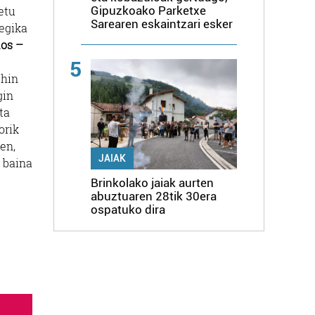
etu
Gipuzkoako Parketxe
Sarearen eskaintzari esker
segika
dos –
5
ehin
gin
ta
orik
en,
JAIAK
 baina
Brinkolako jaiak aurten
abuztuaren 28tik 30era
ospatuko dira