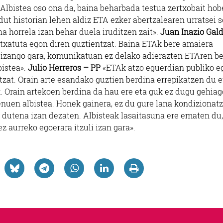
Albistea oso ona da, baina beharbada testua zertxobait hob
e dut historian lehen aldiz ETA ezker abertzalearen urratsei 
ina horrela izan behar duela iruditzen zait».
Juan Inazio Gal
atxatuta egon diren guztientzat. Baina ETAk bere amaiera
k izango gara, komunikatuan ez delako adierazten ETAren b
bistea».
Julio Herreros – PP
«ETAk atzo eguerdian publiko e
etzat. Orain arte esandako guztien berdina errepikatzen du e
. Orain artekoen berdina da hau ere eta guk ez dugu gehiag
nuen albistea. Honek gainera, ez du gure lana kondizionatz
r dutena izan dezaten. Albisteak lasaitasuna ere ematen du,
z aurreko egoerara itzuli izan gara».