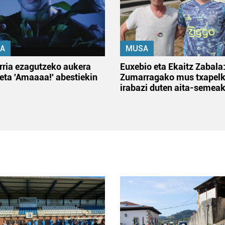
A
MUSA
rria ezagutzeko aukera
Euxebio eta Ekaitz Zabala
 eta 'Amaaaa!' abestiekin
Zumarragako mus txapelk
irabazi duten aita-semea