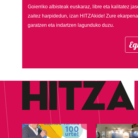
Goierriko albisteak euskaraz, libre eta kalitatez ja
zaitez harpidedun, izan HITZAkide!
Zure ekarpenar
garatzen eta indartzen lagunduko duzu.
Eg