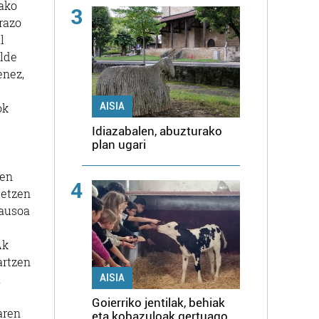
ako
3
razo
l
alde
enez,
AISIA
ok
Idiazabalen, abuzturako
plan ugari
uen
4
tetzen
pausoa
Ak
artzen
a
AISIA
Goierriko jentilak, behiak
aren
eta kobazuloak gertuago,