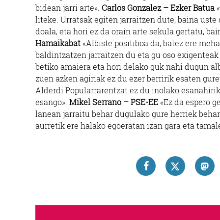
bidean jarri arte».
Carlos Gonzalez – Ezker Batua
«
liteke. Urratsak egiten jarraitzen dute, baina ust
doala, eta hori ez da orain arte sekula gertatu, ba
Hamaikabat
«Albiste positiboa da, batez ere meh
baldintzatzen jarraitzen du eta gu oso exigentea
betiko amaiera eta hori delako guk nahi dugun al
zuen azken agiriak ez du ezer berririk esaten gur
Alderdi Popularrarentzat ez du inolako esanahirik
esango».
Mikel Serrano – PSE-EE
«Ez da espero ge
lanean jarraitu behar dugulako gure herriek beha
aurretik ere halako egoeratan izan gara eta tamale