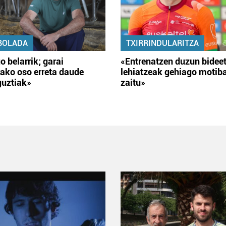
BOLADA
TXIRRINDULARITZA
o belarrik; garai
«Entrenatzen duzun bidee
ako oso erreta daude
lehiatzeak gehiago motib
guztiak»
zaitu»