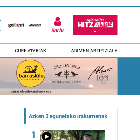
Sartu
GURE ATARIAK
ADIMEN ARTIFIZIALA
Azken 3 egunetako irakurrienak
1