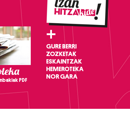
+
GURE BERRI
ZOZKETAK
ESKAINTZAK
teka
HEMEROTEKA
NOR GARA
nbakiak PDF