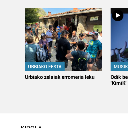
URBIAKO FESTA
MUSIK
Urbiako zelaiak erromeria leku
Odik be
'KimiK'