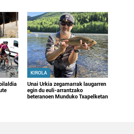
KIROLA
bilaldia
Unai Urkia zegamarrak laugarren
ute
egin du euli-arrantzako
beteranoen Munduko Txapelketan