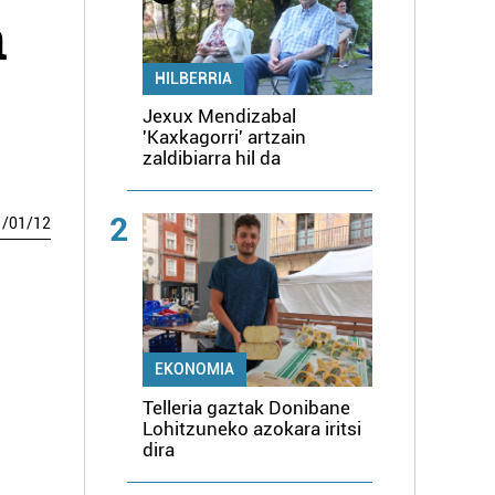
n
HILBERRIA
Jexux Mendizabal
'Kaxkagorri' artzain
zaldibiarra hil da
2
1
/
01
/
12
EKONOMIA
Telleria gaztak Donibane
Lohitzuneko azokara iritsi
dira