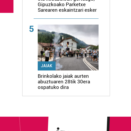
Gipuzkoako Parketxe
Sarearen eskaintzari esker
5
JAIAK
Brinkolako jaiak aurten
abuztuaren 28tik 30era
ospatuko dira