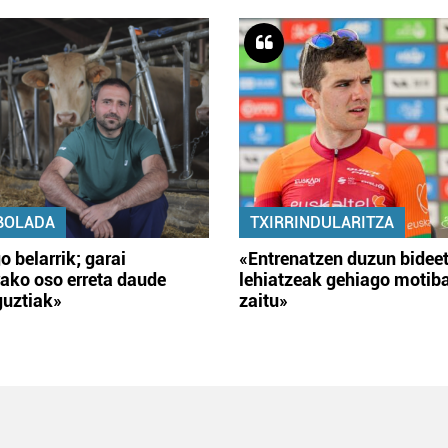
BOLADA
TXIRRINDULARITZA
o belarrik; garai
«Entrenatzen duzun bidee
ako oso erreta daude
lehiatzeak gehiago motib
guztiak»
zaitu»