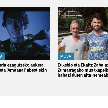
A
MUSA
rria ezagutzeko aukera
Euxebio eta Ekaitz Zabala
 eta 'Amaaaa!' abestiekin
Zumarragako mus txapelk
irabazi duten aita-semea