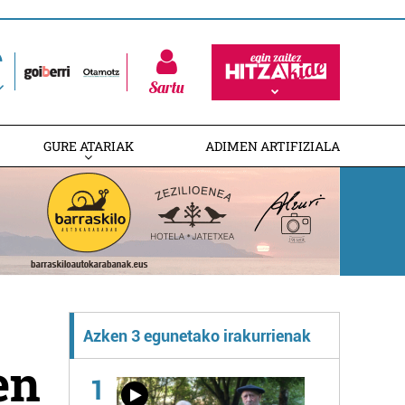
Sartu
GURE ATARIAK
ADIMEN ARTIFIZIALA
Azken 3 egunetako irakurrienak
en
1