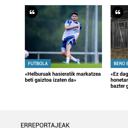
FUTBOLA
BERO 
«Helburuak hasieratik markatzea
«Ez dag
beti gaiztoa izaten da»
honetar
bazter 
ERREPORTAJEAK