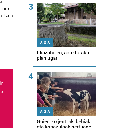
ra
3
rrien
jartzea
AISIA
Idiazabalen, abuzturako
plan ugari
4
in
la
AISIA
Goierriko jentilak, behiak
eta kobazuloak gertuago,