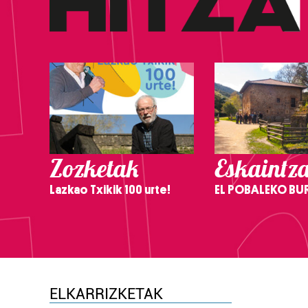
Zozketak
Eskaintz
Lazkao Txikik 100 urte!
EL POBALEKO BU
ELKARRIZKETAK