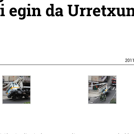
li egin da Urretxu
201