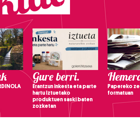
ak
Gure berri.
Hemero
RDINOLA
Erantzun inkesta eta parte
Papereko ze
hartu Iztuetako
formatuan
produktuen saski baten
zozketan