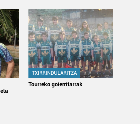
TXIRRINDULARITZA
:
Tourreko goierritarrak
eta
k