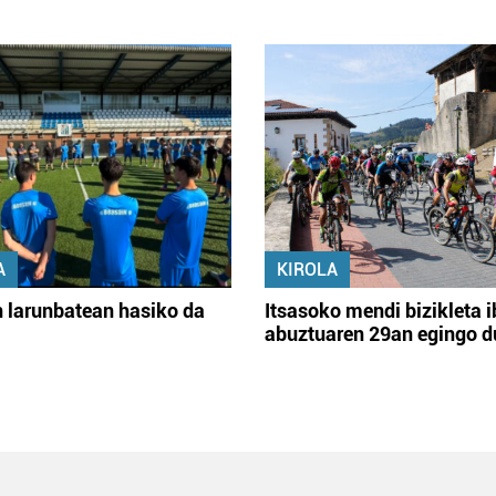
A
KIROLA
 larunbatean hasiko da
Itsasoko mendi bizikleta i
abuztuaren 29an egingo d