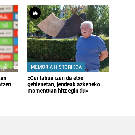
MEMORIA HISTORIKOA
tan
«Gai tabua izan da etxe
atzen
gehienetan, jendeak azkeneko
momentuan hitz egin du»