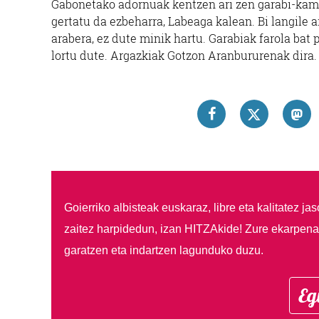
Gabonetako adornuak kentzen ari zen garabi-kamio
gertatu da ezbeharra, Labeaga kalean. Bi langile a
arabera, ez dute minik hartu. Garabiak farola bat 
lortu dute. Argazkiak Gotzon Aranbururenak dira.
Goierriko albisteak euskaraz, libre eta kalitatez ja
zaitez harpidedun, izan HITZAkide!
Zure ekarpenar
garatzen eta indartzen lagunduko duzu.
Eg