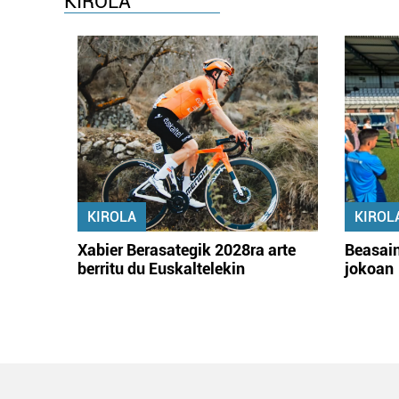
KIROLA
KIROLA
KIROL
Xabier Berasategik 2028ra arte
Beasain
berritu du Euskaltelekin
jokoan