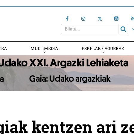
TEA
MULTIMEDIA
ESKELAK / AGURRAK
iak kentzen ari z