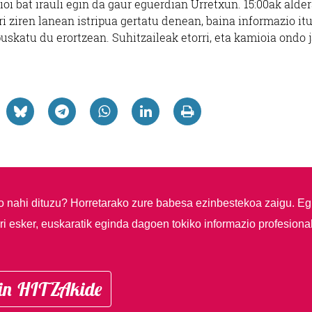
i bat irauli egin da gaur eguerdian Urretxun. 15:00ak alde
ri ziren lanean istripua gertatu denean, baina informazio itu
puskatu du erortzean. Suhitzaileak etorri, eta kamioia ondo 
so nahi dituzu?
Horretarako zure babesa ezinbestekoa zaigu. Eg
i esker, euskaratik eginda dagoen tokiko informazio profesiona
in HITZAkide