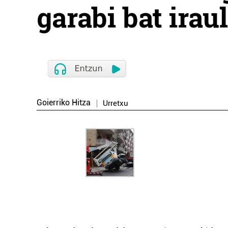
garabi bat irau
Goierriko Hitza
Urretxu