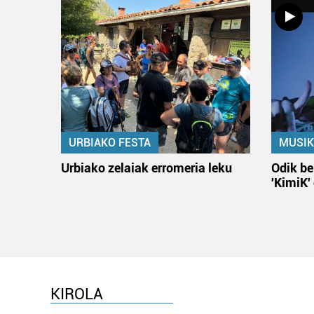
URBIAKO FESTA
MUSIK
Urbiako zelaiak erromeria leku
Odik be
'KimiK'
KIROLA