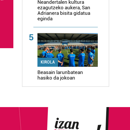
Neandertalen kultura
ezagutzeko aukera, San
Adrianera bisita gidatua
eginda
5
KIROLA
Beasain larunbatean
hasiko da jokoan