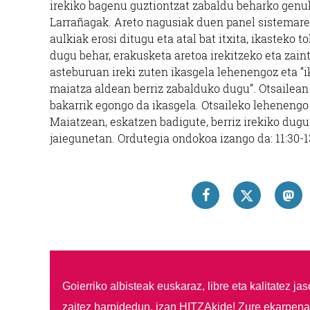
irekiko bagenu guztiontzat zabaldu beharko genuk
Larrañagak. Areto nagusiak duen panel sistemaren
aulkiak erosi ditugu eta atal bat itxita, ikasteko t
dugu behar, erakusketa aretoa irekitzeko eta zain
asteburuan ireki zuten ikasgela lehenengoz eta ”
maiatza aldean berriz zabalduko dugu”. Otsailean 
bakarrik egongo da ikasgela. Otsaileko lehenengo
Maiatzean, eskatzen badigute, berriz irekiko dugu
jaiegunetan. Ordutegia ondokoa izango da: 11:30-13
Goierriko albisteak euskaraz, libre eta kalitatez ja
zaitez harpidedun, izan HITZAkide!
Zure ekarpenar