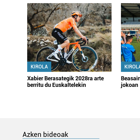
KIROLA
KIROL
Xabier Berasategik 2028ra arte
Beasain
berritu du Euskaltelekin
jokoan
Azken bideoak