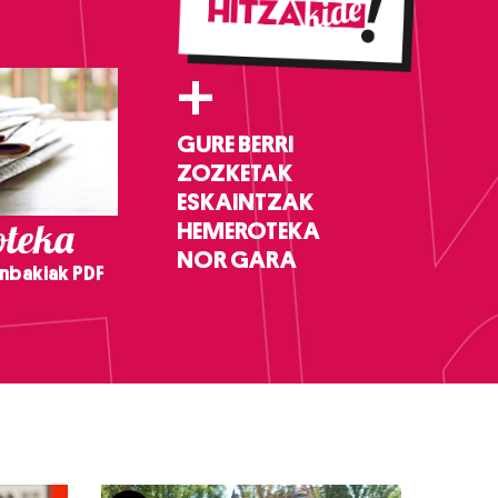
+
GURE BERRI
ZOZKETAK
ESKAINTZAK
teka
HEMEROTEKA
NOR GARA
nbakiak PDF