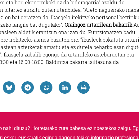
e eta hori ekonomikoki ez da bideragarria” azaldu du
 bitartez aurkitu zuten irtenbidea. ”Areto nagusirako maha
oki on bat geratzen da. Ikasgela irekitzeko pertsonal berririk 
tzeko langile bat dugulako”.
Oraingoz urtarrilean bakarrik
Au
ikasleen aldetik erantzun ona izan du. Funtzionatzen badu
ere irekitzeko asmoa bazuten ere, ”ikasleek eskatuta urtarr
 astean azterketak amaitu eta ez dutela beharko esan digut
”. Ikasgela zabalik egongo da urtarrileko asteburuetan eta
:30 eta 16:00-18:00. Baldintza bakarra isiltasuna da
so nahi dituzu?
Horretarako zure babesa ezinbestekoa zaigu. Eg
i esker, euskaratik eginda dagoen tokiko informazio profesiona