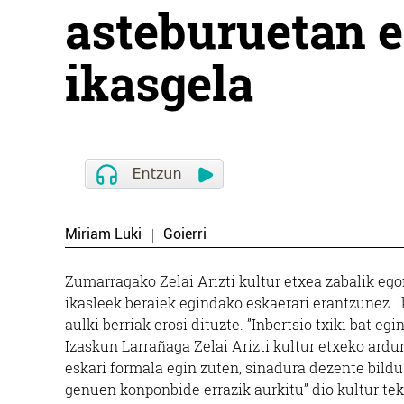
asteburuetan e
ikasgela
Miriam Luki
Goierri
Zumarragako Zelai Arizti kultur etxea zabalik ego
ikasleek beraiek egindako eskaerari erantzunez. I
aulki berriak erosi dituzte. ”Inbertsio txiki bat eg
Izaskun Larrañaga Zelai Arizti kultur etxeko ardu
eskari formala egin zuten, sinadura dezente bildu
genuen konponbide errazik aurkitu” dio kultur tekn