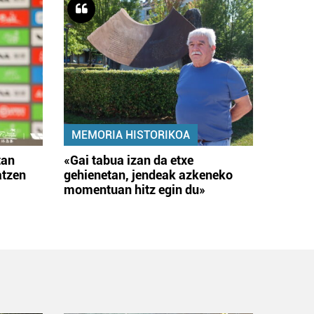
MEMORIA HISTORIKOA
tan
«Gai tabua izan da etxe
atzen
gehienetan, jendeak azkeneko
momentuan hitz egin du»