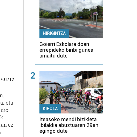
HIRIGINTZA
Goierri Eskolara doan
errepideko biribilgunea
amaitu dute
2
1
/
01
/
12
n,
ai eta
KIROLA
 dio
ek
Itsasoko mendi bizikleta
ran ez
ibilaldia abuztuaren 29an
egingo dute
n