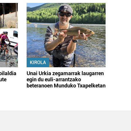
KIROLA
bilaldia
Unai Urkia zegamarrak laugarren
ute
egin du euli-arrantzako
beteranoen Munduko Txapelketan