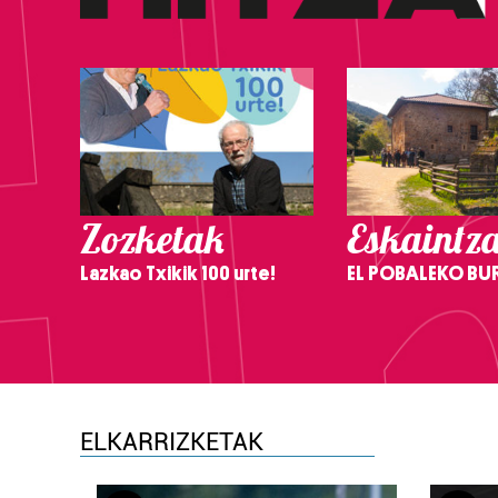
Zozketak
Eskaintz
Lazkao Txikik 100 urte!
EL POBALEKO BU
ELKARRIZKETAK