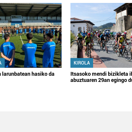
A
KIROLA
 larunbatean hasiko da
Itsasoko mendi bizikleta i
abuztuaren 29an egingo d