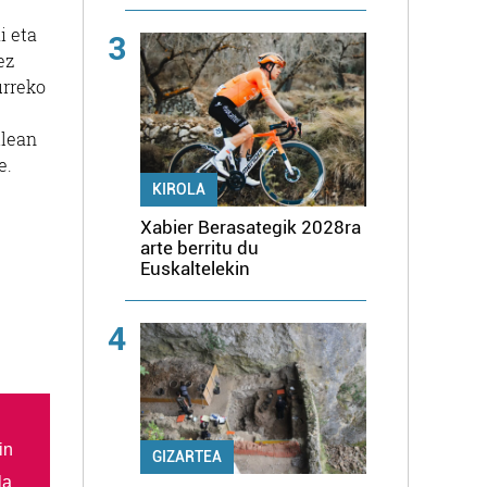
i eta
3
ez
rreko
ilean
e.
KIROLA
Xabier Berasategik 2028ra
arte berritu du
Euskaltelekin
4
in
GIZARTEA
la