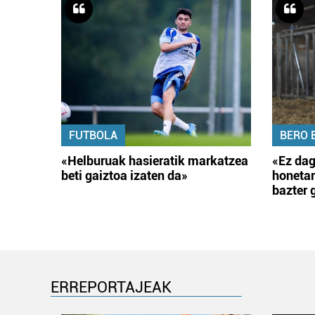
FUTBOLA
BERO 
«Helburuak hasieratik markatzea
«Ez dag
beti gaiztoa izaten da»
honetar
bazter 
ERREPORTAJEAK