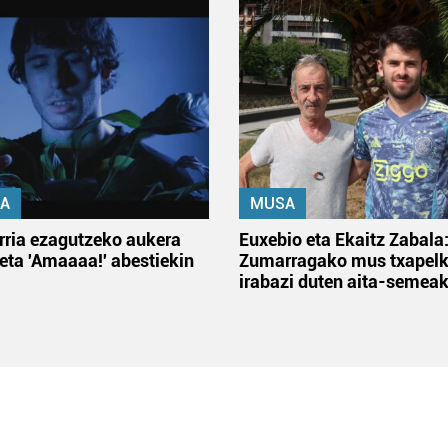
A
MUSA
rria ezagutzeko aukera
Euxebio eta Ekaitz Zabala
 eta 'Amaaaa!' abestiekin
Zumarragako mus txapelk
irabazi duten aita-semea