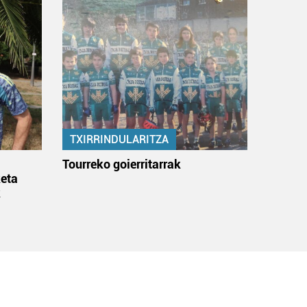
TXIRRINDULARITZA
:
Tourreko goierritarrak
eta
k