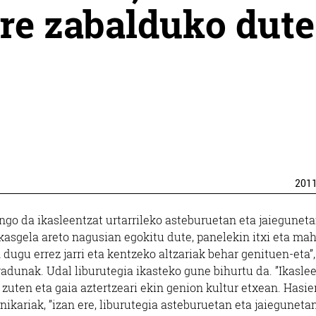
re zabalduko dute
201
ngo da ikasleentzat urtarrileko asteburuetan eta jaieguneta
kasgela areto nagusian egokitu dute, panelekin itxi eta mah
in dugu errez jarri eta kentzeko altzariak behar genituen-eta”,
radunak. Udal liburutegia ikasteko gune bihurtu da. ”Ikasle
 zuten eta gaia aztertzeari ekin genion kultur etxean. Hasie
ikariak, ”izan ere, liburutegia asteburuetan eta jaieguneta