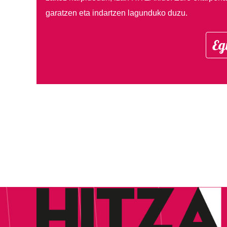
garatzen eta indartzen lagunduko duzu.
Eg