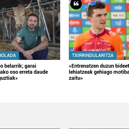
BOLADA
TXIRRINDULARITZA
o belarrik; garai
«Entrenatzen duzun bidee
ako oso erreta daude
lehiatzeak gehiago motib
guztiak»
zaitu»