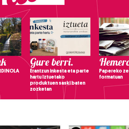
ak
Gure berri.
Hemero
RDINOLA
Erantzun inkesta eta parte
Papereko ze
hartu Iztuetako
formatuan
produktuen saski baten
zozketan