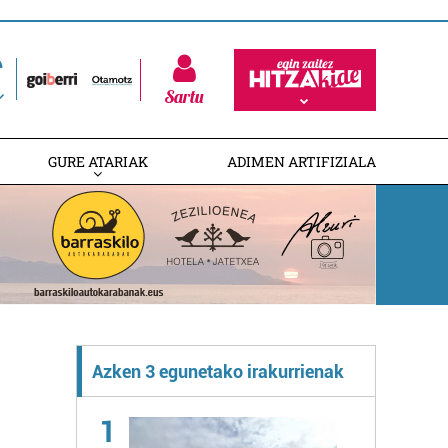
Sartu
GURE ATARIAK
ADIMEN ARTIFIZIALA
Azken 3 egunetako irakurrienak
1