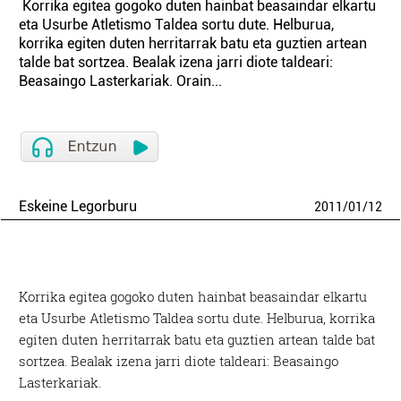
Korrika egitea gogoko duten hainbat beasaindar elkartu
eta Usurbe Atletismo Taldea sortu dute. Helburua,
korrika egiten duten herritarrak batu eta guztien artean
talde bat sortzea. Bealak izena jarri diote taldeari:
Beasaingo Lasterkariak. Orain...
Eskeine Legorburu
2011
/
01
/
12
Korrika egitea gogoko duten hainbat beasaindar elkartu
eta Usurbe Atletismo Taldea sortu dute. Helburua, korrika
egiten duten herritarrak batu eta guztien artean talde bat
sortzea. Bealak izena jarri diote taldeari: Beasaingo
Lasterkariak.