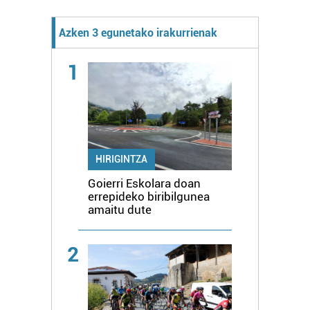
Azken 3 egunetako irakurrienak
1
HIRIGINTZA
Goierri Eskolara doan
errepideko biribilgunea
amaitu dute
2