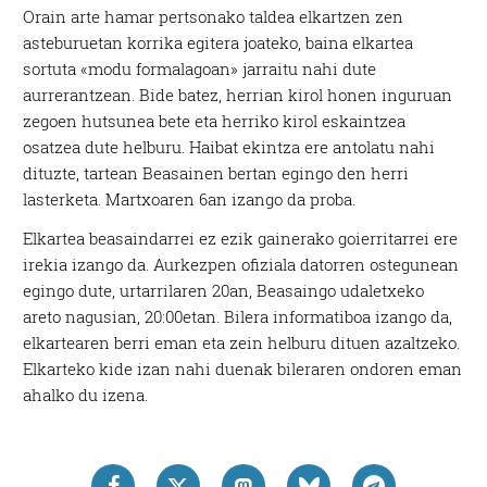
Orain arte hamar pertsonako taldea elkartzen zen
asteburuetan korrika egitera joateko, baina elkartea
sortuta «modu formalagoan» jarraitu nahi dute
aurrerantzean. Bide batez, herrian kirol honen inguruan
zegoen hutsunea bete eta herriko kirol eskaintzea
osatzea dute helburu. Haibat ekintza ere antolatu nahi
dituzte, tartean Beasainen bertan egingo den herri
lasterketa. Martxoaren 6an izango da proba.
Elkartea beasaindarrei ez ezik gainerako goierritarrei ere
irekia izango da. Aurkezpen ofiziala datorren ostegunean
egingo dute, urtarrilaren 20an, Beasaingo udaletxeko
areto nagusian, 20:00etan. Bilera informatiboa izango da,
elkartearen berri eman eta zein helburu dituen azaltzeko.
Elkarteko kide izan nahi duenak bileraren ondoren eman
ahalko du izena.