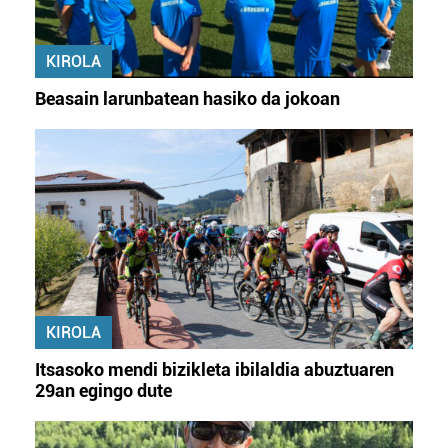
KIROLA
Beasain larunbatean hasiko da jokoan
KIROLA
Itsasoko mendi bizikleta ibilaldia abuztuaren
29an egingo dute