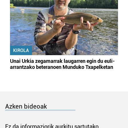
KIROLA
Unai Urkia zegamarrak laugarren egin du euli-
arrantzako beteranoen Munduko Txapelketan
Azken bideoak
Ez da informaziorik aurkitu sartutako