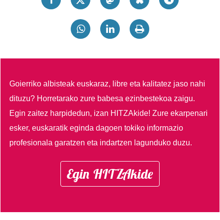
Goierriko albisteak euskaraz, libre eta kalitatez jaso nahi
dituzu?
Horretarako zure babesa ezinbestekoa zaigu.
Egin zaitez harpidedun, izan HITZAkide!
Zure ekarpenari
esker, euskaratik eginda dagoen tokiko informazio
profesionala garatzen eta indartzen lagunduko duzu.
Egin HITZAkide