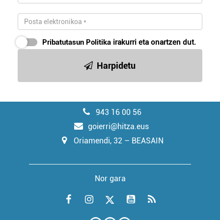
Pribatutasun Politika
irakurri eta onartzen dut.
Harpidetu
943 16 00 56
goierri@hitza.eus
Oriamendi, 32 – BEASAIN
Nor gara