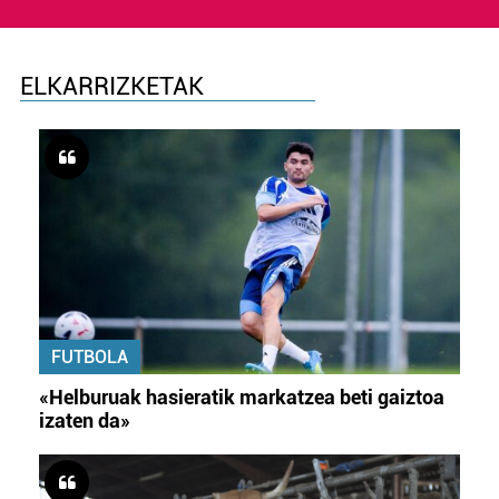
ELKARRIZKETAK
FUTBOLA
«Helburuak hasieratik markatzea beti gaiztoa
izaten da»