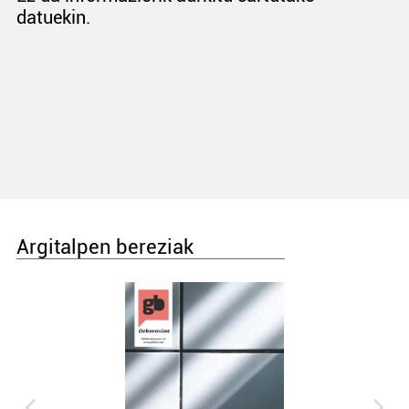
datuekin.
Argitalpen bereziak