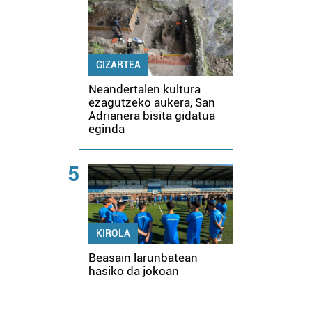
GIZARTEA
Neandertalen kultura
ezagutzeko aukera, San
Adrianera bisita gidatua
eginda
5
KIROLA
Beasain larunbatean
hasiko da jokoan