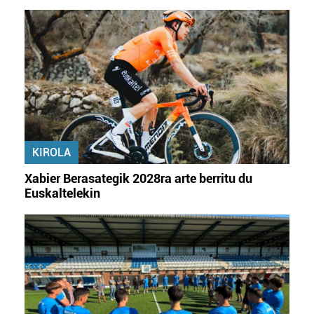
KIROLA
Xabier Berasategik 2028ra arte berritu du
Euskaltelekin