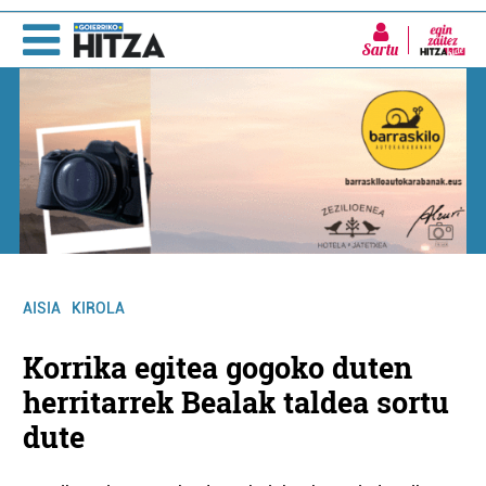
Sartu
AISIA
KIROLA
Korrika egitea gogoko duten
herritarrek Bealak taldea sortu
dute