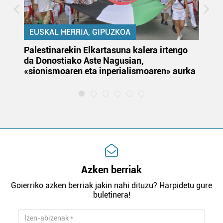
EUSKAL HERRIA, GIPUZKOA
Palestinarekin Elkartasuna kalera irtengo
Do
da Donostiako Aste Nagusian,
du
«sionismoaren eta inperialismoaren» aurka
et
Azken berriak
Goierriko azken berriak jakin nahi dituzu? Harpidetu gure
buletinera!