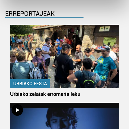
Find out more about how your personal data is processed
and set your preferences in the
details section
.
ERREPORTAJEAK
Guk eta gure bazkideek zure datu pertsonalak
prozesatzen ditugu, zure IP zenbakia, besteak beste,
teknologia erabiliz, cookieak adibidez, iragarki eta eduki
pertsonalizatuak eskaintzeko, iragarkiak eta edukia
neurtzeko, jendeari buruzko informazioa biltzeko eta
produktuak garatzeko. Zure datuak nork eta zertarako
erabiltzen dituen hauta dezakezu.
Bazkide batzuek ez dizute baimenik eskatzen, eta beren
URBIAKO FESTA
interes komertzial legitimoetan babesten dira. Ikusi gure
bazkideen zerrenda, beren ustez zein helburutarako
Urbiako zelaiak erromeria leku
duten interes legitimoa eta horren aurka nola egin
dezakezun ikusteko.
Lortu zure datu pertsonalak prozesatzeko moduari
buruzko informazio gehiago eta ezarri zure lehentasunak