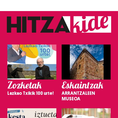
Zozketak
Eskaintzak
Lazkao Txikik 100 urte!
ARRANTZALEEN
MUSEOA