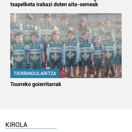
txapelketa irabazi duten aita-semeak
TXIRRINDULARITZA
Tourreko goierritarrak
KIROLA