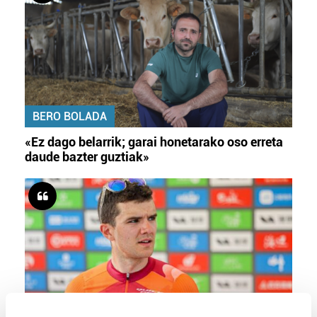
BERO BOLADA
«Ez dago belarrik; garai honetarako oso erreta
daude bazter guztiak»