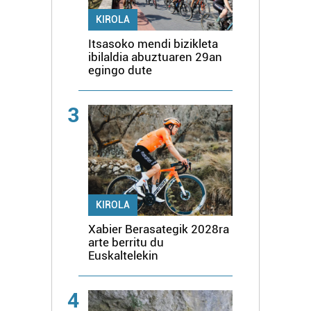
KIROLA
Itsasoko mendi bizikleta
ibilaldia abuztuaren 29an
egingo dute
3
KIROLA
Xabier Berasategik 2028ra
arte berritu du
Euskaltelekin
4