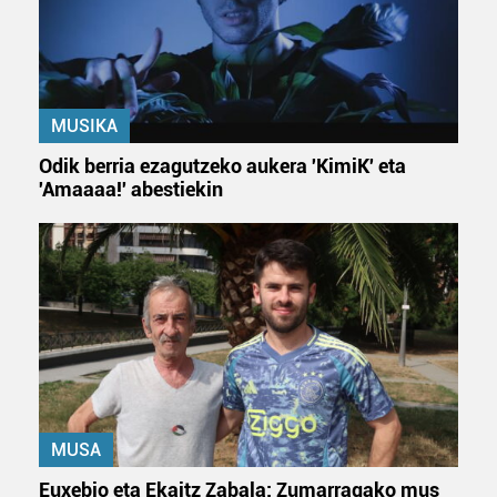
datuen atalean. Edozein unetan alda edo ken dezakezu
zure baimena Cookieen adierazpenean.
Webgune honek cookie propioak eta hirugarrenen cookie-
fitxategiak erabiltzen ditu. Zure esperientzia eta
MUSIKA
zerbitzuak hobetzeko asmoz, cookie teknologiaz
Odik berria ezagutzeko aukera 'KimiK' eta
baliatzen gara. Ohar hau onartuz gero, teknologia hori
'Amaaaa!' abestiekin
erabiltzeko baimen esplizitua ematen diguzu.
Gehiago
irakurri
MUSA
Euxebio eta Ekaitz Zabala: Zumarragako mus