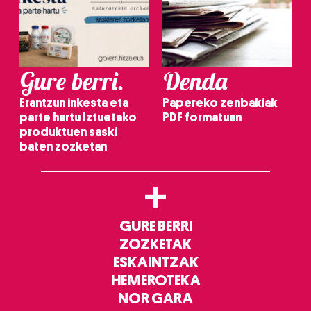
Gure berri.
Denda
Erantzun inkesta eta
Papereko zenbakiak
parte hartu Iztuetako
PDF formatuan
produktuen saski
baten zozketan
+
GURE BERRI
ZOZKETAK
ESKAINTZAK
HEMEROTEKA
NOR GARA