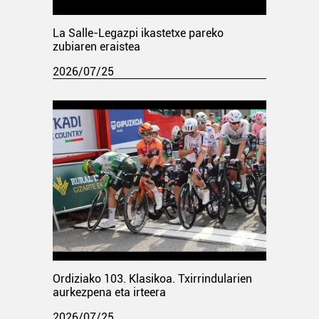
La Salle-Legazpi ikastetxe pareko
zubiaren eraistea
2026/07/25
Ordiziako 103. Klasikoa. Txirrindularien
aurkezpena eta irteera
2026/07/25