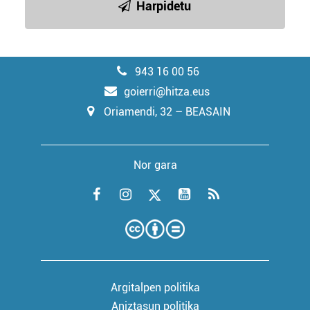
Harpidetu
943 16 00 56
goierri@hitza.eus
Oriamendi, 32 – BEASAIN
Nor gara
Argitalpen politika
Aniztasun politika