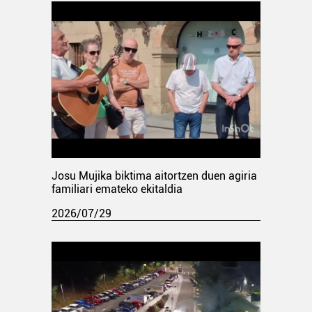
Josu Mujika biktima aitortzen duen agiria
familiari emateko ekitaldia
2026/07/29