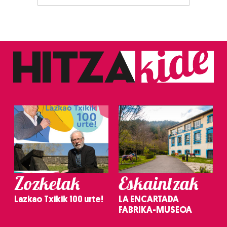
Zozketak
Eskaintzak
Lazkao Txikik 100 urte!
LA ENCARTADA
FABRIKA-MUSEOA