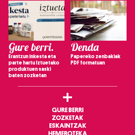
Gure berri.
Denda
Erantzun inkesta eta
Papereko zenbakiak
parte hartu Iztuetako
PDF formatuan
produktuen saski
baten zozketan
+
GURE BERRI
ZOZKETAK
ESKAINTZAK
HEMEROTEKA