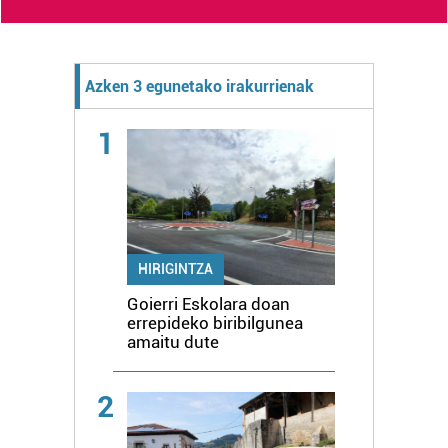
Azken 3 egunetako irakurrienak
1
HIRIGINTZA
Goierri Eskolara doan
errepideko biribilgunea
amaitu dute
2