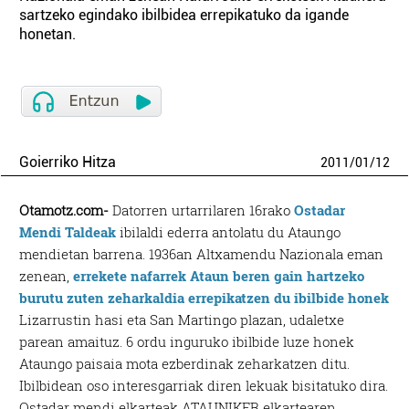
sartzeko egindako ibilbidea errepikatuko da igande
honetan.
Goierriko Hitza
2011
/
01
/
12
Otamotz.com-
Datorren urtarrilaren 16rako
Ostadar
Mendi Taldeak
ibilaldi ederra antolatu du Ataungo
mendietan barrena. 1936an Altxamendu Nazionala eman
zenean,
errekete nafarrek Ataun beren gain hartzeko
burutu zuten zeharkaldia errepikatzen du ibilbide honek
Lizarrustin hasi eta San Martingo plazan, udaletxe
parean amaituz. 6 ordu inguruko ibilbide luze honek
Ataungo paisaia mota ezberdinak zeharkatzen ditu.
Ibilbidean oso interesgarriak diren lekuak bisitatuko dira.
Ostadar mendi elkarteak ATAUNIKER elkartearen