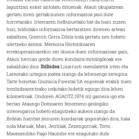
laguntzari esker antolatu dituenak. Ataun okupatzean
gertatu ziren gertakizunen informazioa jaso dute
horretarako. Irteeraren helburuetako bat da hain zuzen
hori, bildutako informazioa bertaratzen direnen artean
zabaltzea, Goierrin Gerra Zibila nola gertatu zen hobeto
ulertzeko asmoz. Memoria Historikoaren
errekuperazioarekin zer ikusia duen informazioaz gain,
Ataun herrian gorde diren kondaira mitologikoak ere
zabalduko dira.
Ibilbidea
Lizarrusti mendatetik irten eta
Lareorako urtegira joatea izango da lehenengo zeregina.
Tarte honetan Química Forestal SA enpresak erabili zuen
trenbidearentzako irekitako bidetik egingo dira lehen
kilometroak. Ondoren AGAOTZ (974 m) gainera igo eta
bertan Ataungo Domoaren fenomeno geologiko
interesgarria hobeto ezagutzeko aukera izango da.
Bidean hainbat jeinuren kondairak gogoratuko dira, hala
nola Maruak, Mari, Jentilak, Zezengorriak, Torto…
Maomendiko Pago Haundie ere ezagutuko dute