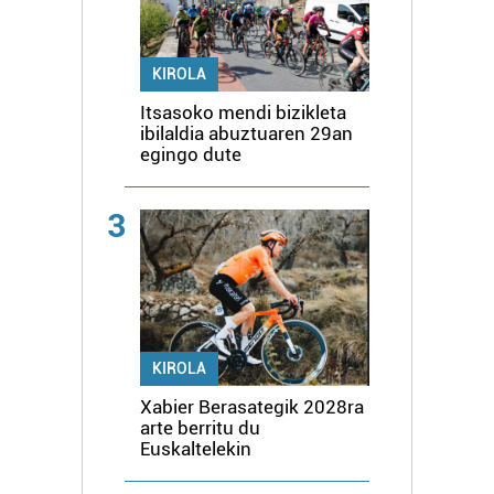
KIROLA
Itsasoko mendi bizikleta
ibilaldia abuztuaren 29an
egingo dute
3
KIROLA
Xabier Berasategik 2028ra
arte berritu du
Euskaltelekin