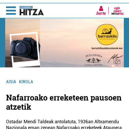
Sartu
AISIA
KIROLA
Nafarroako erreketeen pausoen
atzetik
Ostadar Mendi Taldeak antolatuta, 1936an Altxamendu
Nazionala eman zenean Nafarroako erreketeek Ataunera