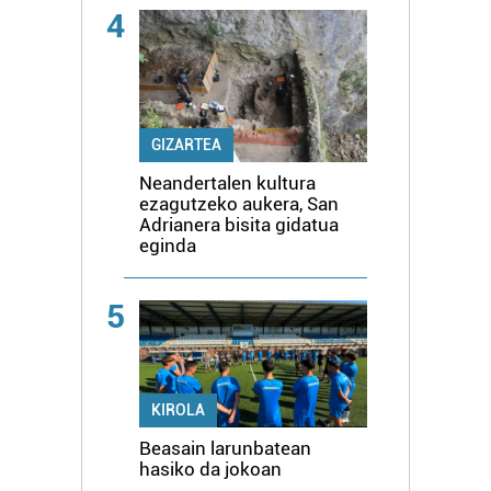
4
GIZARTEA
Neandertalen kultura
ezagutzeko aukera, San
Adrianera bisita gidatua
eginda
5
KIROLA
Beasain larunbatean
hasiko da jokoan