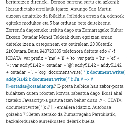
bertaratzen direnek… Domon barrena sartu eta azkenik
Ikarandietako arroilatik igaroz, Ataungo San Martin
auzoan amaituko da ibilaldia. Ibilbidea erraza da, edonork
egiteko modukoa eta 5 bat ordutan bete daitekeena.
Zerrenda dagoeneko irekita dago eta Zumarragako Kultur
Etxean Ostadar Mendi Taldeak duen egoitzan eman
daiteke izena, ostegunean eta ostiralean 20:00etatik
21:00etara. Baita 943723385 telefonora deituta edo // <!
[CDATA[ var prefix = 'ma' + 'il' + 'to'; var path = 'hr' + 'ef' +
'='; var addy51142 = 'ostadar' + '@'; addy51142 = addy51142
+ 'ostadar' + '.' + 'org'; document.write( '
‘ ); document.write(
addy51142 ); document.write( ” ); //n // –> //
]]>
ostadar@ostadar.org
// E-posta helbide hau zabor-posta
bidaltzen duten roboten kontra babestua dago. Ikusi ahal
izateko Javascript-a gaituta izan behar duzu. // <![CDATA[
document.write( '’ ); // ]]> emailera idatziz. Autobusa
goizeko 7:30etan aterako da Zumarragako Parrokiatik,
bazkalordurako aurreikusten delarik buelta.