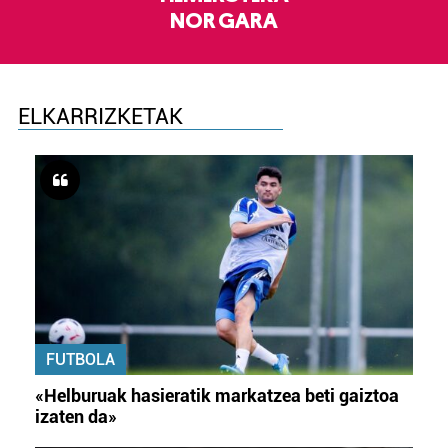
NOR GARA
ELKARRIZKETAK
FUTBOLA
«Helburuak hasieratik markatzea beti gaiztoa
izaten da»