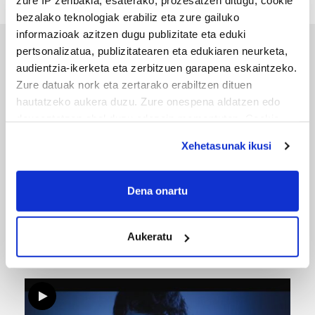
zure IP zenbakia, esaterako, prozesatzen ditugu, cookie
bezalako teknologiak erabiliz eta zure gailuko
informazioak azitzen dugu publizitate eta eduki
pertsonalizatua, publizitatearen eta edukiaren neurketa,
ERREPORTAJEAK
audientzia-ikerketa eta zerbitzuen garapena eskaintzeko.
Zure datuak nork eta zertarako erabiltzen dituen
hautatzeko aukera duzu. Zure onespena aldatzen edo
deuseztatzen ahal duzu edozein momentutan, Cookie
deklaraziotik edo Privacy triggerean klikatuz.
Xehetasunak ikusi
If you allow, we would also like to:
Collect information about your geographical
Dena onartu
location which can be accurate to within several
meters
URBIAKO FESTA
Aukeratu
Identify your device by actively scanning it for
Urbiako zelaiak erromeria leku
specific characteristics (fingerprinting)
Find out more about how your personal data is processed
and set your preferences in the
details section
.