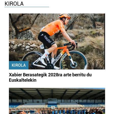
KIROLA
KIROLA
Xabier Berasategik 2028ra arte berritu du
Euskaltelekin