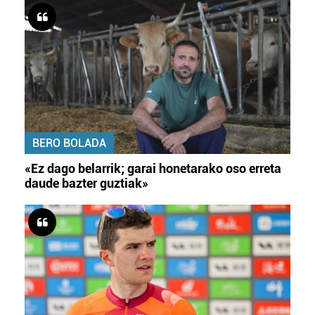
BERO BOLADA
«Ez dago belarrik; garai honetarako oso erreta
daude bazter guztiak»