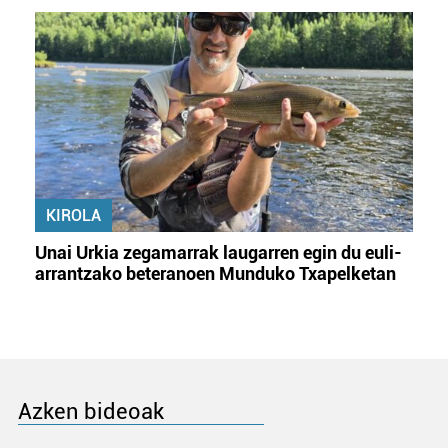
KIROLA
Unai Urkia zegamarrak laugarren egin du euli-
arrantzako beteranoen Munduko Txapelketan
Azken bideoak