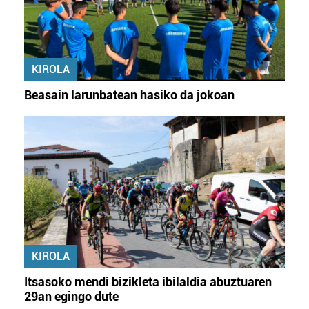
KIROLA
Beasain larunbatean hasiko da jokoan
KIROLA
Itsasoko mendi bizikleta ibilaldia abuztuaren
29an egingo dute