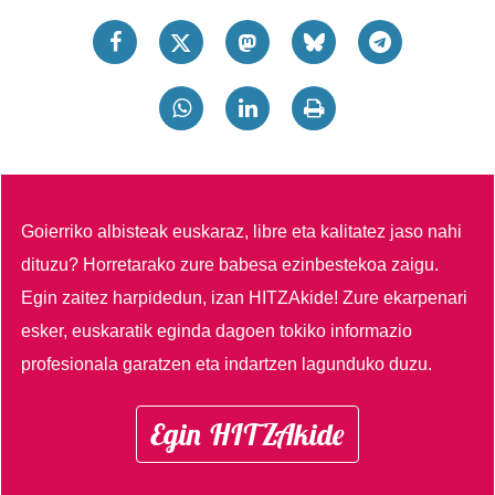
Goierriko albisteak euskaraz, libre eta kalitatez jaso nahi
dituzu?
Horretarako zure babesa ezinbestekoa zaigu.
Egin zaitez harpidedun, izan HITZAkide!
Zure ekarpenari
esker, euskaratik eginda dagoen tokiko informazio
profesionala garatzen eta indartzen lagunduko duzu.
Egin HITZAkide