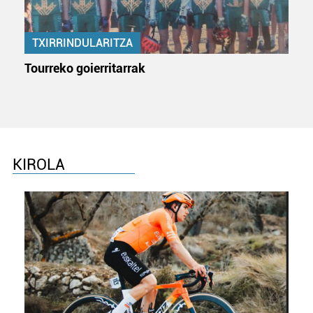
Lortu zure datu pertsonalak prozesatzeko moduari
buruzko informazio gehiago eta ezarri zure lehentasunak
TXIRRINDULARITZA
datuen atalean. Edozein unetan alda edo ken dezakezu
zure baimena Cookieen adierazpenean.
Tourreko goierritarrak
Webgune honek cookie propioak eta hirugarrenen cookie-
fitxategiak erabiltzen ditu. Zure esperientzia eta
zerbitzuak hobetzeko asmoz, cookie teknologiaz
baliatzen gara. Ohar hau onartuz gero, teknologia hori
erabiltzeko baimen esplizitua ematen diguzu.
Gehiago
KIROLA
irakurri