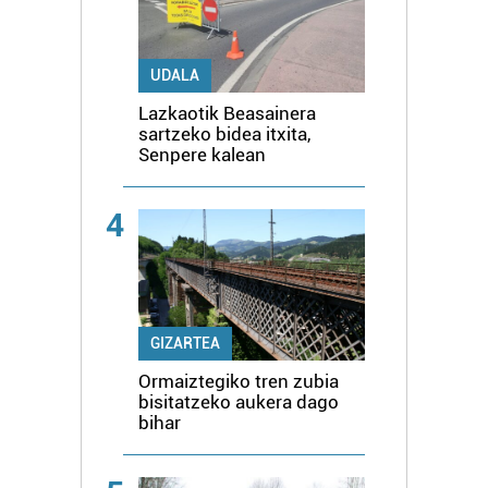
UDALA
Lazkaotik Beasainera
sartzeko bidea itxita,
Senpere kalean
4
GIZARTEA
Ormaiztegiko tren zubia
bisitatzeko aukera dago
bihar