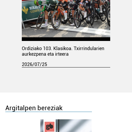
Ordiziako 103. Klasikoa. Txirrindularien
aurkezpena eta irteera
2026/07/25
Argitalpen bereziak