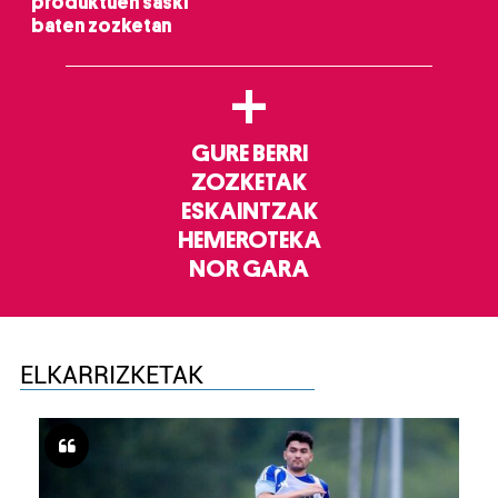
produktuen saski
baten zozketan
+
GURE BERRI
ZOZKETAK
ESKAINTZAK
HEMEROTEKA
NOR GARA
ELKARRIZKETAK