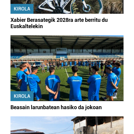
KIROLA
Xabier Berasategik 2028ra arte berritu du
Euskaltelekin
KIROLA
Beasain larunbatean hasiko da jokoan