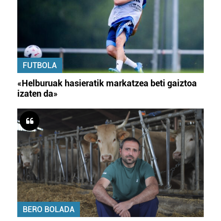
FUTBOLA
«Helburuak hasieratik markatzea beti gaiztoa
izaten da»
BERO BOLADA