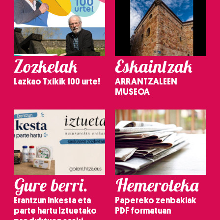
Zozketak
Eskaintzak
Lazkao Txikik 100 urte!
ARRANTZALEEN
MUSEOA
Gure berri.
Hemeroteka
Erantzun inkesta eta
Papereko zenbakiak
parte hartu Iztuetako
PDF formatuan