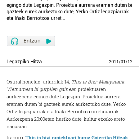
egingo dute Legazpin. Proiektua aurrera eraman duten bi
gazteek eurek aurkeztuko dute, Yerko Ortiz legazpiarrak
eta Iñaki Berriotxoa urret...
Legazpiko Hitza
2011
/
01
/
12
Ostiral honetan, urtarrilak 14,
This is Bizi: Malaysiatik
Vietnamesa bi gurpilen gainean
proiektuaren
aurkezpena egingo dute Legazpin. Proiektua aurrera
eraman duten bi gazteek eurek aurkeztuko dute, Yerko
Ortiz legazpiarrak eta Iñaki Berriotxoa urretxuarrak.
Aurkezpena 20:00etan hasiko dute, kultur etxeko areto
nagusian.
Irakurri:
This is bizi proiektuari buruz Goierriko Hitzak