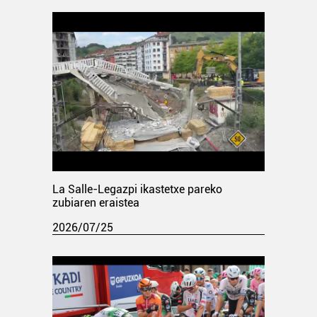
La Salle-Legazpi ikastetxe pareko
zubiaren eraistea
2026/07/25