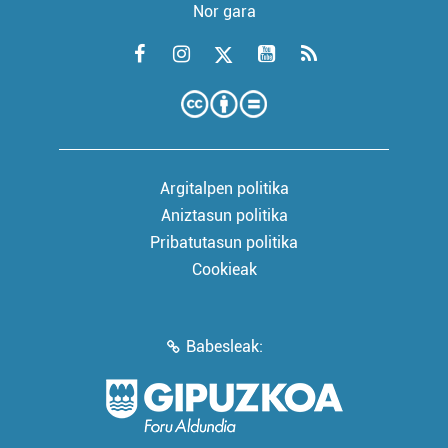
Nor gara
Argitalpen politika
Aniztasun politika
Pribatutasun politika
Cookieak
Babesleak: