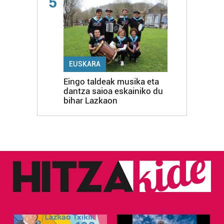
5
EUSKARA
Eingo taldeak musika eta
dantza saioa eskainiko du
bihar Lazkaon