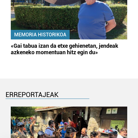
MEMORIA HISTORIKOA
«Gai tabua izan da etxe gehienetan, jendeak
azkeneko momentuan hitz egin du»
ERREPORTAJEAK