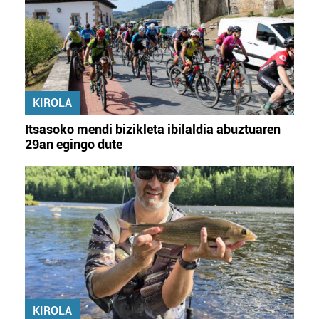
KIROLA
Itsasoko mendi bizikleta ibilaldia abuztuaren
29an egingo dute
KIROLA