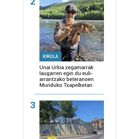
2
KIROLA
Unai Urkia zegamarrak
laugarren egin du euli-
arrantzako beteranoen
Munduko Txapelketan
3