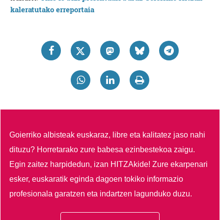
kaleratutako erreportaia
Goierriko albisteak euskaraz, libre eta kalitatez jaso nahi
dituzu?
Horretarako zure babesa ezinbestekoa zaigu.
Egin zaitez harpidedun, izan HITZAkide!
Zure ekarpenari
esker, euskaratik eginda dagoen tokiko informazio
profesionala garatzen eta indartzen lagunduko duzu.