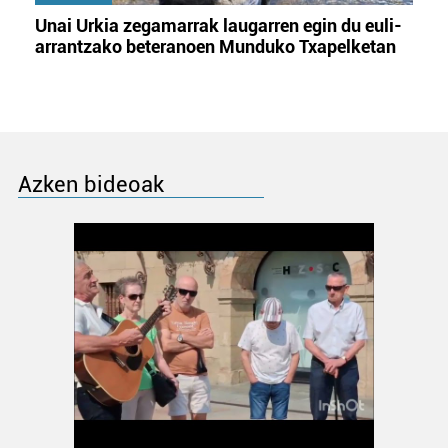
Unai Urkia zegamarrak laugarren egin du euli-
arrantzako beteranoen Munduko Txapelketan
Azken bideoak