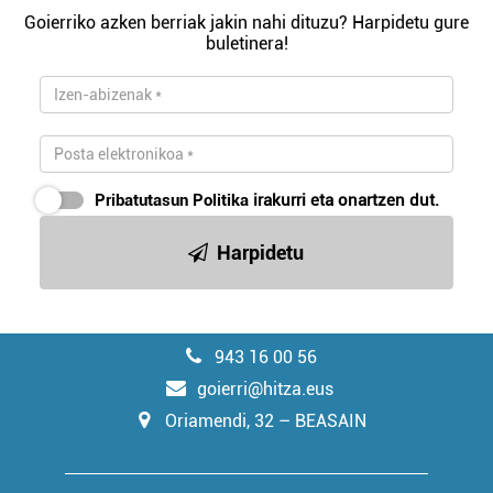
Goierriko azken berriak jakin nahi dituzu? Harpidetu gure
buletinera!
Pribatutasun Politika
irakurri eta onartzen dut.
Harpidetu
943 16 00 56
goierri@hitza.eus
Oriamendi, 32 – BEASAIN