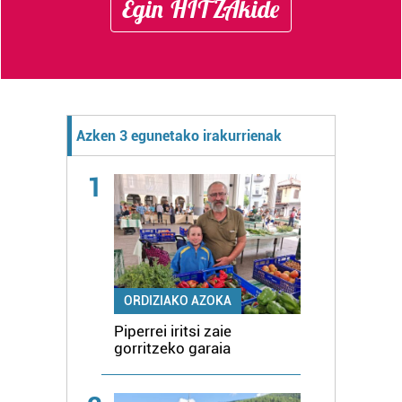
Egin HITZAkide
Azken 3 egunetako irakurrienak
1
ORDIZIAKO AZOKA
Piperrei iritsi zaie
gorritzeko garaia