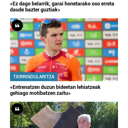
«Ez dago belarrik; garai honetarako oso erreta
daude bazter guztiak»
TXIRRINDULARITZA
«Entrenatzen duzun bideetan lehiatzeak
gehiago motibatzen zaitu»