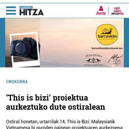
Sartu
OROKORRA
‘This is bizi’ proiektua
aurkeztuko dute ostiralean
Ostiral honetan, urtarrilak 14, This is Bizi: Malaysiatik
Vietnamesa bi gurpilen gainean proiektuaren aurkezpena