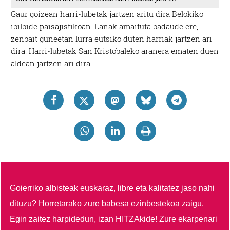
Gaur goizean harri-lubetak jartzen aritu dira Belokiko
ibilbide paisajistikoan. Lanak amaituta badaude ere,
zenbait guneetan lurra eutsiko duten harriak jartzen ari
dira. Harri-lubetak San Kristobaleko aranera ematen duen
aldean jartzen ari dira.
Goierriko albisteak euskaraz, libre eta kalitatez jaso nahi
dituzu?
Horretarako zure babesa ezinbestekoa zaigu.
Egin zaitez harpidedun, izan HITZAkide!
Zure ekarpenari