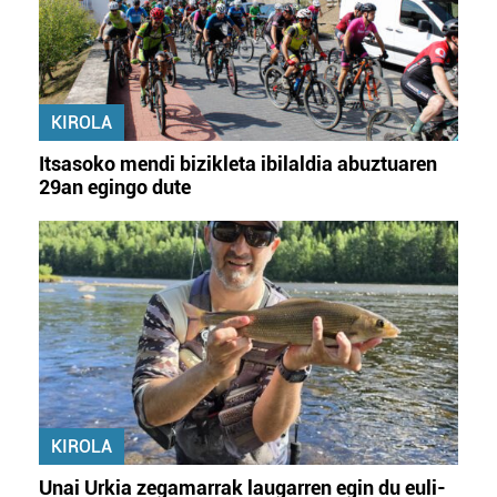
KIROLA
Itsasoko mendi bizikleta ibilaldia abuztuaren
29an egingo dute
KIROLA
Unai Urkia zegamarrak laugarren egin du euli-