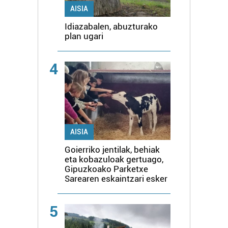
AISIA
Idiazabalen, abuzturako
plan ugari
4
AISIA
Goierriko jentilak, behiak
eta kobazuloak gertuago,
Gipuzkoako Parketxe
Sarearen eskaintzari esker
5