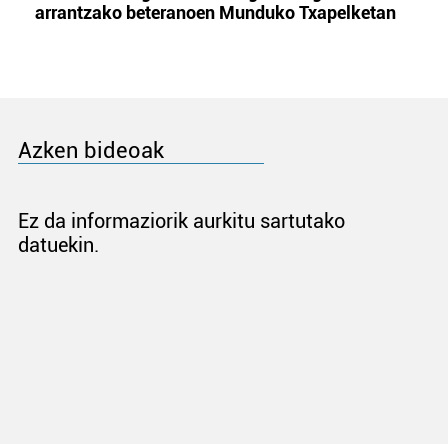
arrantzako beteranoen Munduko Txapelketan
Azken bideoak
Ez da informaziorik aurkitu sartutako
datuekin.