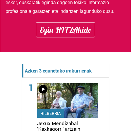
esker, euskaratik eginda dagoen tokiko informazio
profesionala garatzen eta indartzen lagunduko duzu.
Egin HITZAkide
Azken 3 egunetako irakurrienak
1
HILBERRIA
Jexux Mendizabal
'Kaxkagorri' artzain