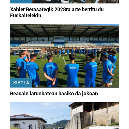
Xabier Berasategik 2028ra arte berritu du
Euskaltelekin
KIROLA
Beasain larunbatean hasiko da jokoan