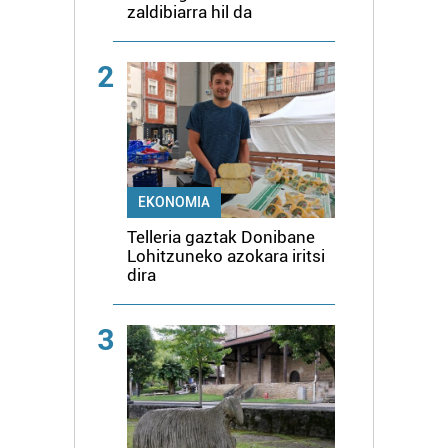
zaldibiarra hil da
2
EKONOMIA
Telleria gaztak Donibane
Lohitzuneko azokara iritsi
dira
3