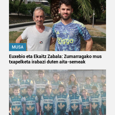
zerbitzuak hobetzeko asmoz, cookie teknologiaz
baliatzen gara. Ohar hau onartuz gero, teknologia hori
erabiltzeko baimen esplizitua ematen diguzu.
Gehiago
irakurri
MUSA
Euxebio eta Ekaitz Zabala: Zumarragako mus
txapelketa irabazi duten aita-semeak