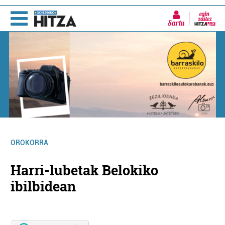
Sartu
OROKORRA
Harri-lubetak Belokiko
ibilbidean