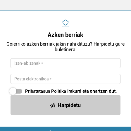
Azken berriak
Goierriko azken berriak jakin nahi dituzu? Harpidetu gure
buletinera!
Pribatutasun Politika
irakurri eta onartzen dut.
Harpidetu