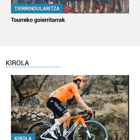
TXIRRINDULARITZA
Tourreko goierritarrak
KIROLA
KIROLA