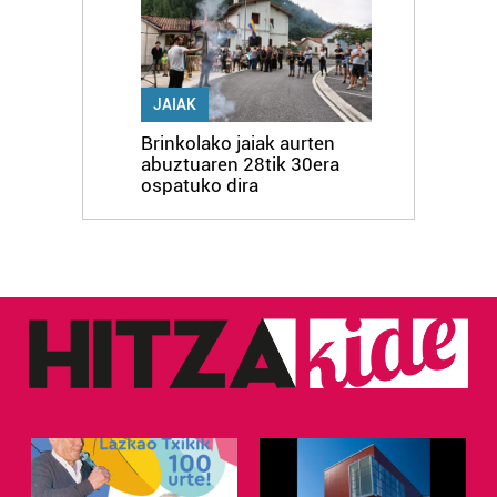
JAIAK
Brinkolako jaiak aurten
abuztuaren 28tik 30era
ospatuko dira