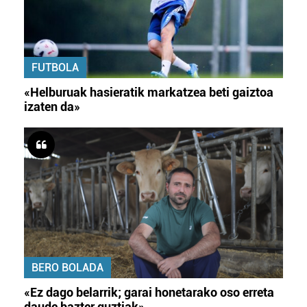
FUTBOLA
«Helburuak hasieratik markatzea beti gaiztoa
izaten da»
BERO BOLADA
«Ez dago belarrik; garai honetarako oso erreta
daude bazter guztiak»