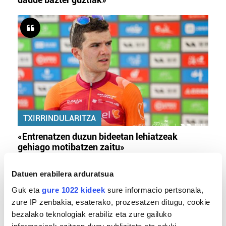
TXIRRINDULARITZA
«Entrenatzen duzun bideetan lehiatzeak
gehiago motibatzen zaitu»
Datuen erabilera arduratsua
Guk eta
gure 1022 kideek
sure informacio pertsonala,
zure IP zenbakia, esaterako, prozesatzen ditugu, cookie
bezalako teknologiak erabiliz eta zure gailuko
informazioak azitzen dugu publizitate eta eduki