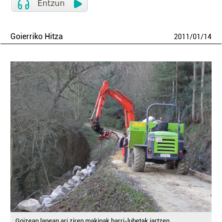
Goierriko Hitza
2011
/
01
/
14
Goizean lanean ari ziren makinak harri-lubetak jartzen