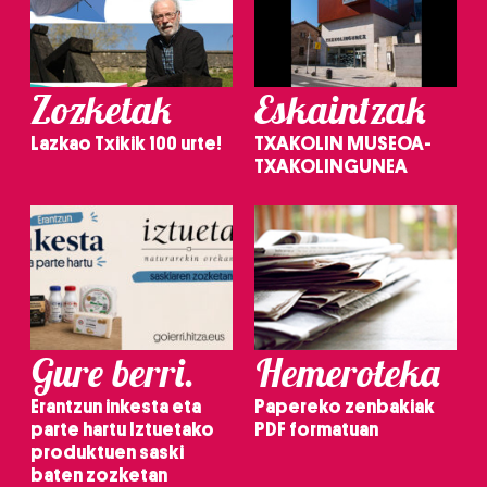
Zozketak
Eskaintzak
Lazkao Txikik 100 urte!
TXAKOLIN MUSEOA-
TXAKOLINGUNEA
Gure berri.
Hemeroteka
Erantzun inkesta eta
Papereko zenbakiak
parte hartu Iztuetako
PDF formatuan
produktuen saski
baten zozketan