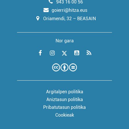
943 16 00 56
goierri@hitza.eus
Oriamendi, 32 – BEASAIN
Nor gara
Argitalpen politika
Aniztasun politika
Pribatutasun politika
Cookieak