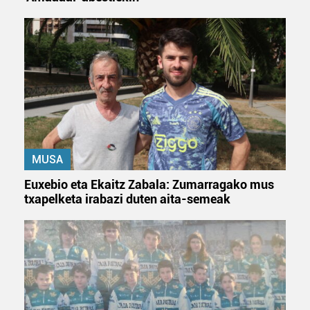
MUSA
Euxebio eta Ekaitz Zabala: Zumarragako mus
txapelketa irabazi duten aita-semeak