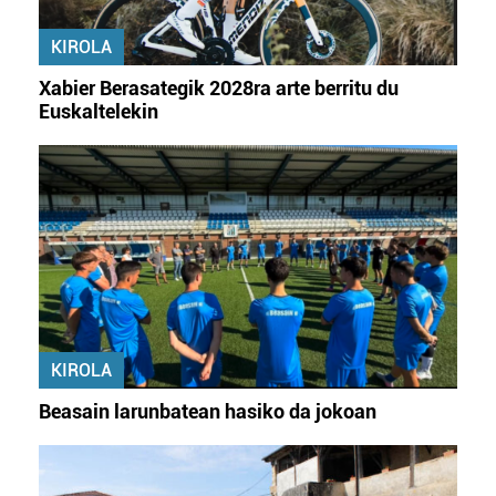
KIROLA
Xabier Berasategik 2028ra arte berritu du
Euskaltelekin
KIROLA
Beasain larunbatean hasiko da jokoan