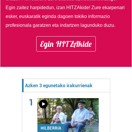
Egin zaitez harpidedun, izan HITZAkide!
Zure ekarpenari
esker, euskaratik eginda dagoen tokiko informazio
profesionala garatzen eta indartzen lagunduko duzu.
Egin HITZAkide
Azken 3 egunetako irakurrienak
1
HILBERRIA