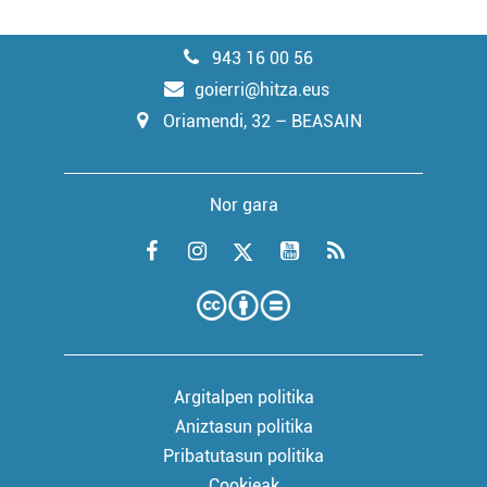
943 16 00 56
goierri@hitza.eus
Oriamendi, 32 – BEASAIN
Nor gara
Argitalpen politika
Aniztasun politika
Pribatutasun politika
Cookieak