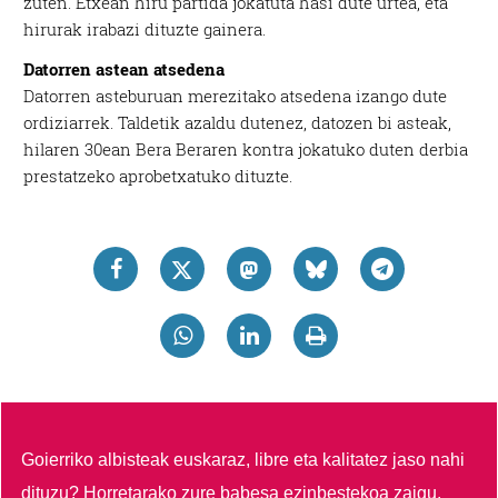
zuten. Etxean hiru partida jokatuta hasi dute urtea, eta
hirurak irabazi dituzte gainera.
Datorren astean atsedena
Datorren asteburuan merezitako atsedena izango dute
ordiziarrek. Taldetik azaldu dutenez, datozen bi asteak,
hilaren 30ean Bera Beraren kontra jokatuko duten derbia
prestatzeko aprobetxatuko dituzte.
Goierriko albisteak euskaraz, libre eta kalitatez jaso nahi
dituzu?
Horretarako zure babesa ezinbestekoa zaigu.