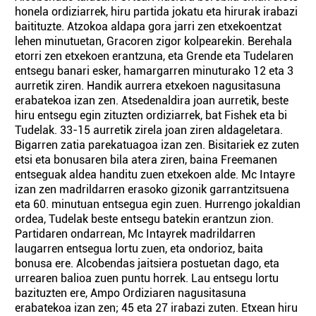
honela ordiziarrek, hiru partida jokatu eta hirurak irabazi
baitituzte. Atzokoa aldapa gora jarri zen etxekoentzat
lehen minutuetan, Gracoren zigor kolpearekin. Berehala
etorri zen etxekoen erantzuna, eta Grende eta Tudelaren
entsegu banari esker, hamargarren minuturako 12 eta 3
aurretik ziren. Handik aurrera etxekoen nagusitasuna
erabatekoa izan zen. Atsedenaldira joan aurretik, beste
hiru entsegu egin zituzten ordiziarrek, bat Fishek eta bi
Tudelak. 33-15 aurretik zirela joan ziren aldageletara.
Bigarren zatia parekatuagoa izan zen. Bisitariek ez zuten
etsi eta bonusaren bila atera ziren, baina Freemanen
entseguak aldea handitu zuen etxekoen alde. Mc Intayre
izan zen madrildarren erasoko gizonik garrantzitsuena
eta 60. minutuan entsegua egin zuen. Hurrengo jokaldian
ordea, Tudelak beste entsegu batekin erantzun zion.
Partidaren ondarrean, Mc Intayrek madrildarren
laugarren entsegua lortu zuen, eta ondorioz, baita
bonusa ere. Alcobendas jaitsiera postuetan dago, eta
urrearen balioa zuen puntu horrek. Lau entsegu lortu
bazituzten ere, Ampo Ordiziaren nagusitasuna
erabatekoa izan zen; 45 eta 27 irabazi zuten. Etxean hiru