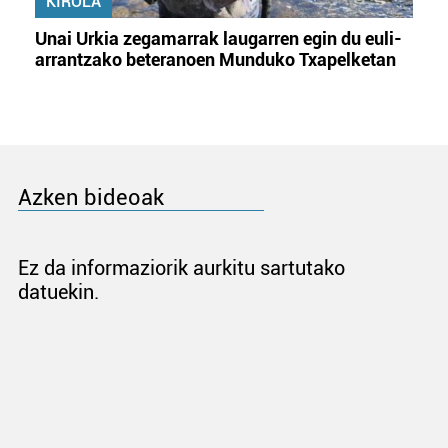
KIROLA
Unai Urkia zegamarrak laugarren egin du euli-
arrantzako beteranoen Munduko Txapelketan
Azken bideoak
Ez da informaziorik aurkitu sartutako
datuekin.