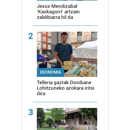
Jexux Mendizabal
'Kaxkagorri' artzain
zaldibiarra hil da
2
EKONOMIA
Telleria gaztak Donibane
Lohitzuneko azokara iritsi
dira
3