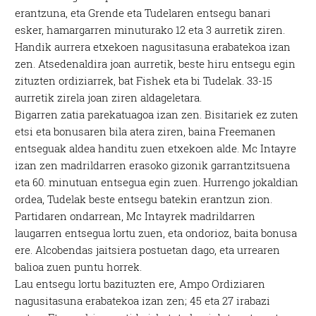
erantzuna, eta Grende eta Tudelaren entsegu banari
esker, hamargarren minuturako 12 eta 3 aurretik ziren.
Handik aurrera etxekoen nagusitasuna erabatekoa izan
zen. Atsedenaldira joan aurretik, beste hiru entsegu egin
zituzten ordiziarrek, bat Fishek eta bi Tudelak. 33-15
aurretik zirela joan ziren aldageletara.
Bigarren zatia parekatuagoa izan zen. Bisitariek ez zuten
etsi eta bonusaren bila atera ziren, baina Freemanen
entseguak aldea handitu zuen etxekoen alde. Mc Intayre
izan zen madrildarren erasoko gizonik garrantzitsuena
eta 60. minutuan entsegua egin zuen. Hurrengo jokaldian
ordea, Tudelak beste entsegu batekin erantzun zion.
Partidaren ondarrean, Mc Intayrek madrildarren
laugarren entsegua lortu zuen, eta ondorioz, baita bonusa
ere. Alcobendas jaitsiera postuetan dago, eta urrearen
balioa zuen puntu horrek.
Lau entsegu lortu bazituzten ere, Ampo Ordiziaren
nagusitasuna erabatekoa izan zen; 45 eta 27 irabazi