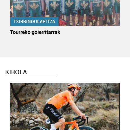
TXIRRINDULARITZA
Tourreko goierritarrak
KIROLA