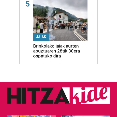
5
JAIAK
Brinkolako jaiak aurten
abuztuaren 28tik 30era
ospatuko dira