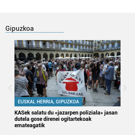
Gipuzkoa
EUSKAL HERRIA, GIPUZKOA
KASek salatu du «jazarpen poliziala» jasan
Pa
dutela gose direnei ogitartekoak
da
emateagatik
«s