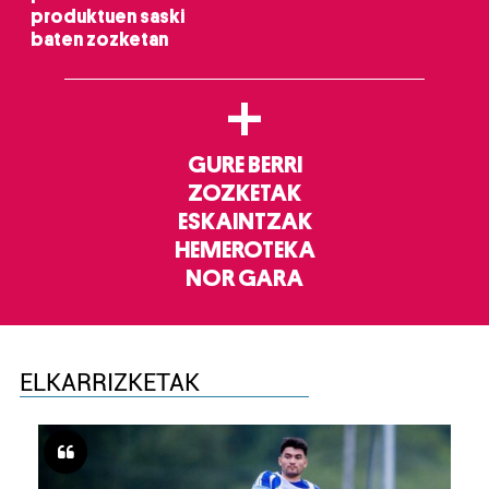
produktuen saski
baten zozketan
+
GURE BERRI
ZOZKETAK
ESKAINTZAK
HEMEROTEKA
NOR GARA
ELKARRIZKETAK