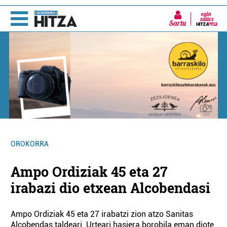
Sartu
OROKORRA
Ampo Ordiziak 45 eta 27
irabazi dio etxean Alcobendasi
Ampo Ordiziak 45 eta 27 irabatzi zion atzo Sanitas
Alcobendas taldeari. Urteari hasiera borobila eman diote