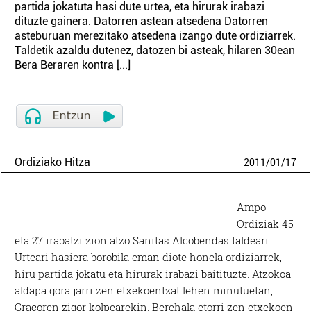
partida jokatuta hasi dute urtea, eta hirurak irabazi
dituzte gainera. Datorren astean atsedena Datorren
asteburuan merezitako atsedena izango dute ordiziarrek.
Taldetik azaldu dutenez, datozen bi asteak, hilaren 30ean
Bera Beraren kontra [...]
Ordiziako Hitza
2011
/
01
/
17
Ampo
Ordiziak 45
eta 27 irabatzi zion atzo Sanitas Alcobendas taldeari.
Urteari hasiera borobila eman diote honela ordiziarrek,
hiru partida jokatu eta hirurak irabazi baitituzte. Atzokoa
aldapa gora jarri zen etxekoentzat lehen minutuetan,
Gracoren zigor kolpearekin. Berehala etorri zen etxekoen