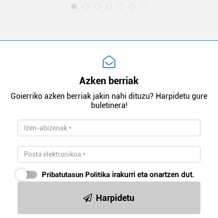
Azken berriak
Goierriko azken berriak jakin nahi dituzu? Harpidetu gure
buletinera!
Pribatutasun Politika
irakurri eta onartzen dut.
Harpidetu