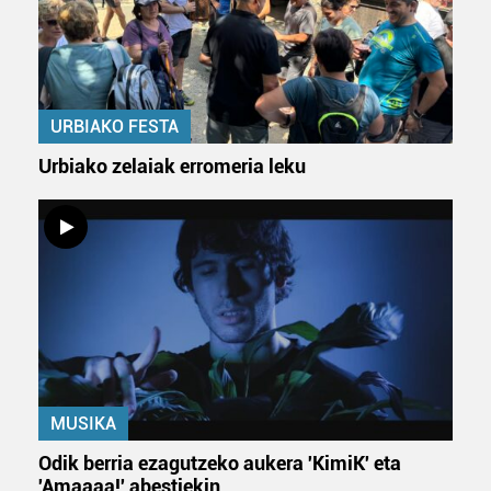
fitxategiak erabiltzen ditu. Zure esperientzia eta
zerbitzuak hobetzeko asmoz, cookie teknologiaz
baliatzen gara. Ohar hau onartuz gero, teknologia hori
erabiltzeko baimen esplizitua ematen diguzu.
Gehiago
URBIAKO FESTA
irakurri
Urbiako zelaiak erromeria leku
MUSIKA
Odik berria ezagutzeko aukera 'KimiK' eta
'Amaaaa!' abestiekin