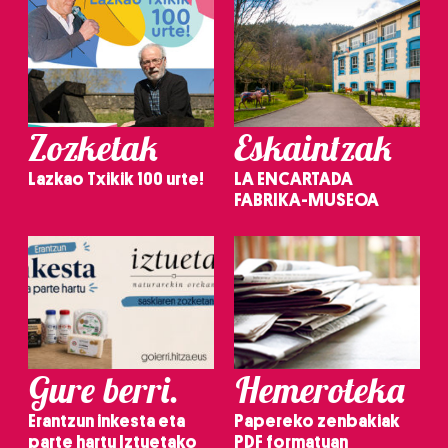
Zozketak
Eskaintzak
Lazkao Txikik 100 urte!
LA ENCARTADA
FABRIKA-MUSEOA
Gure berri.
Hemeroteka
Erantzun inkesta eta
Papereko zenbakiak
parte hartu Iztuetako
PDF formatuan