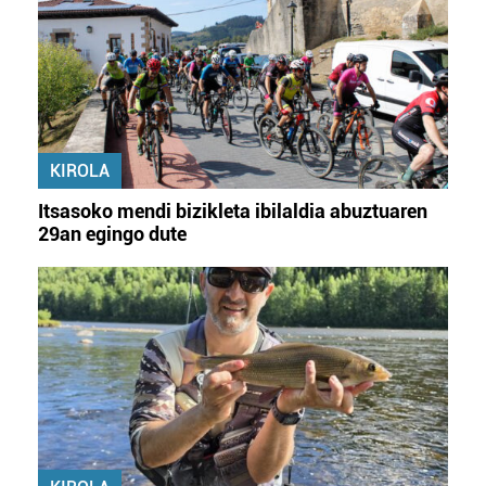
KIROLA
Itsasoko mendi bizikleta ibilaldia abuztuaren
29an egingo dute