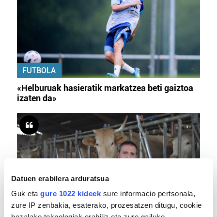
FUTBOLA
«Helburuak hasieratik markatzea beti gaiztoa
izaten da»
Datuen erabilera arduratsua
Guk eta
gure 1022 kideek
sure informacio pertsonala,
zure IP zenbakia, esaterako, prozesatzen ditugu, cookie
BERO BOLADA
bezalako teknologiak erabiliz eta zure gailuko