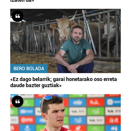
BERO BOLADA
«Ez dago belarrik; garai honetarako oso erreta
daude bazter guztiak»