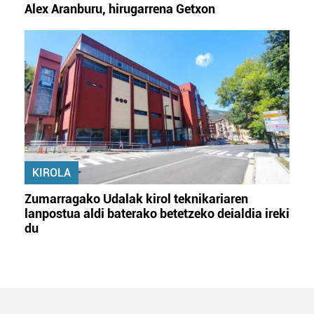
Alex Aranburu, hirugarrena Getxon
KIROLA
Zumarragako Udalak kirol teknikariaren
lanpostua aldi baterako betetzeko deialdia ireki
du