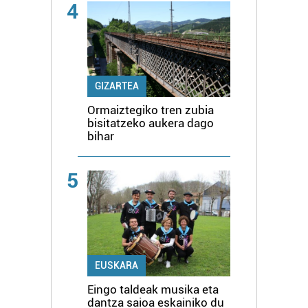
4
GIZARTEA
Ormaiztegiko tren zubia
bisitatzeko aukera dago
bihar
5
EUSKARA
Eingo taldeak musika eta
dantza saioa eskainiko du