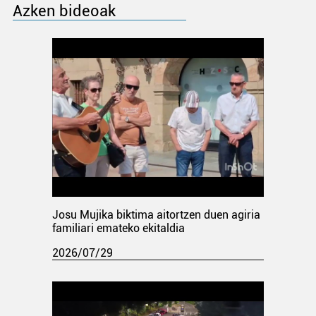
Azken bideoak
Josu Mujika biktima aitortzen duen agiria
familiari emateko ekitaldia
2026/07/29