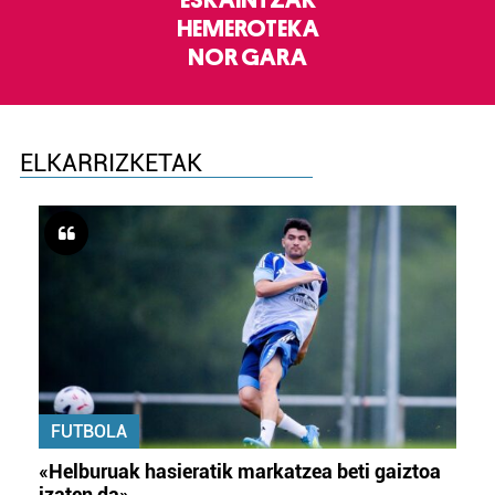
ESKAINTZAK
HEMEROTEKA
NOR GARA
ELKARRIZKETAK
FUTBOLA
«Helburuak hasieratik markatzea beti gaiztoa
izaten da»