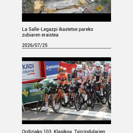
La Salle-Legazpi ikastetxe pareko
zubiaren eraistea
2026/07/25
Ordiziako 103. Klasikoa. Txirrindularien