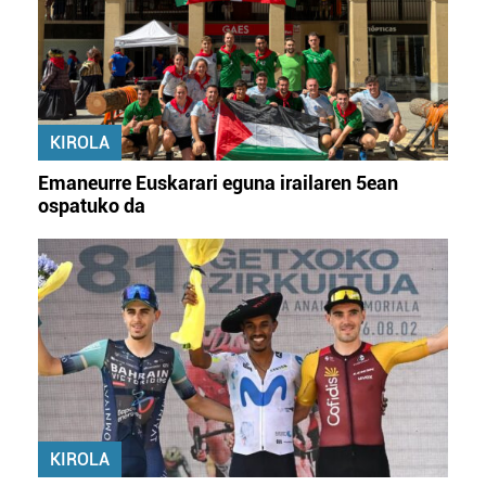
KIROLA
Emaneurre Euskarari eguna irailaren 5ean
ospatuko da
KIROLA