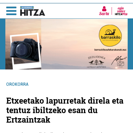
Sartu
OROKORRA
Etxeetako lapurretak direla eta
tentuz ibiltzeko esan du
Ertzaintzak