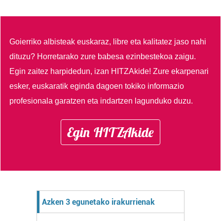
Goierriko albisteak euskaraz, libre eta kalitatez jaso nahi
dituzu?
Horretarako zure babesa ezinbestekoa zaigu.
Egin zaitez harpidedun, izan HITZAkide!
Zure ekarpenari
esker, euskaratik eginda dagoen tokiko informazio
profesionala garatzen eta indartzen lagunduko duzu.
Egin HITZAkide
Azken 3 egunetako irakurrienak