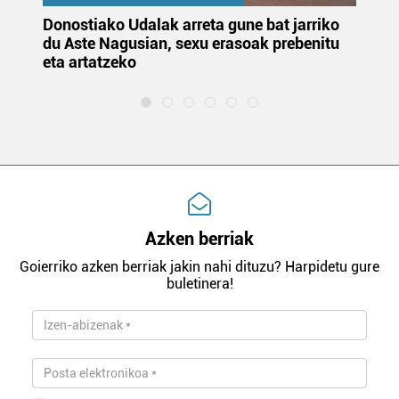
Donostiako Udalak arreta gune bat jarriko
Ur
du Aste Nagusian, sexu erasoak prebenitu
es
eta artatzeko
lu
Azken berriak
Goierriko azken berriak jakin nahi dituzu? Harpidetu gure
buletinera!