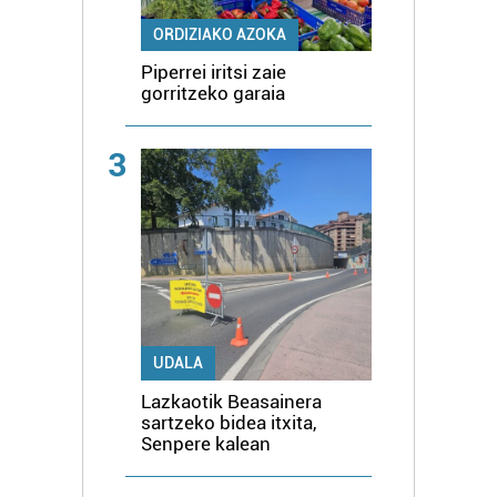
ORDIZIAKO AZOKA
Piperrei iritsi zaie
gorritzeko garaia
3
UDALA
Lazkaotik Beasainera
sartzeko bidea itxita,
Senpere kalean