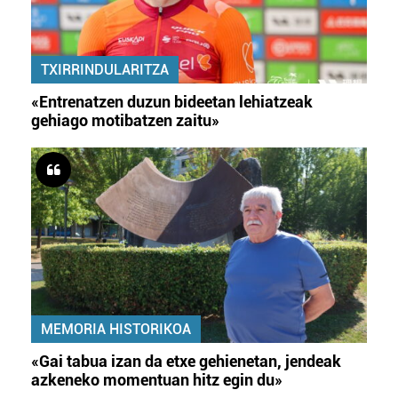
TXIRRINDULARITZA
«Entrenatzen duzun bideetan lehiatzeak
gehiago motibatzen zaitu»
MEMORIA HISTORIKOA
«Gai tabua izan da etxe gehienetan, jendeak
azkeneko momentuan hitz egin du»