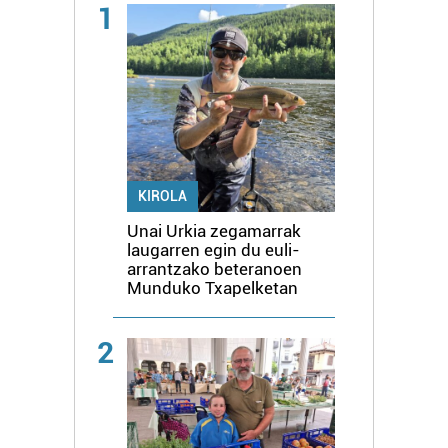
1
KIROLA
Unai Urkia zegamarrak
laugarren egin du euli-
arrantzako beteranoen
Munduko Txapelketan
2