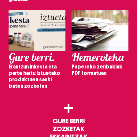
Gure berri.
Hemeroteka
Erantzun inkesta eta
Papereko zenbakiak
parte hartu Iztuetako
PDF formatuan
produktuen saski
baten zozketan
+
GURE BERRI
ZOZKETAK