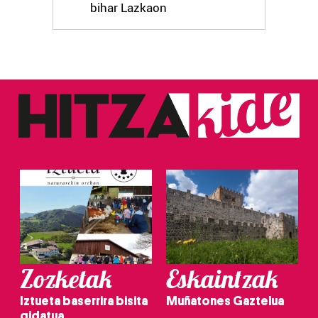
bihar Lazkaon
Zozketak
Eskaintzak
Iztueta baserrira bisita
Muñatones Gaztelua
gidatua