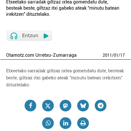
Etxeetako sarrailak giltzaz ixtea gomendatu dute,
besteak beste, giltzaz itxi gabeko ateak ''minutu batean
irekitzen'' dituztelako.
Otamotz.com Urretxu-Zumarraga
2011
/
01
/
17
Etxeetako sarrailak giltzaz ixtea gomendatu dute, besteak
beste, giltzaz itxi gabeko ateak ”minutu batean irekitzen”
dituztelako.