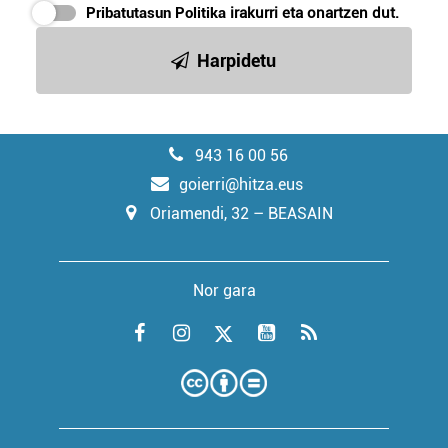
Pribatutasun Politika
irakurri eta onartzen dut.
Harpidetu
943 16 00 56
goierri@hitza.eus
Oriamendi, 32 – BEASAIN
Nor gara