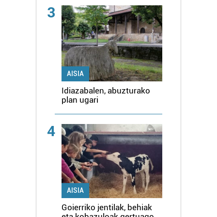
3
AISIA
Idiazabalen, abuzturako
plan ugari
4
AISIA
Goierriko jentilak, behiak
eta kobazuloak gertuago,