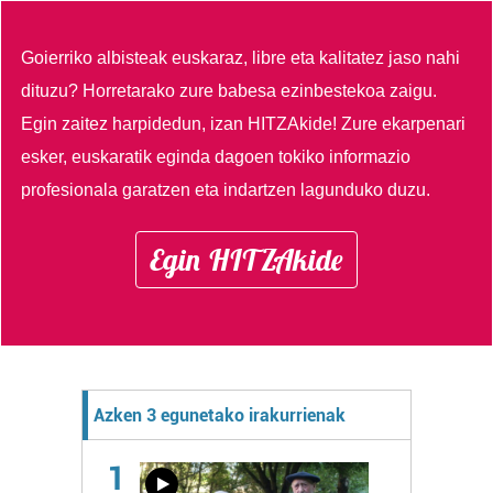
Goierriko albisteak euskaraz, libre eta kalitatez jaso nahi
dituzu?
Horretarako zure babesa ezinbestekoa zaigu.
Egin zaitez harpidedun, izan HITZAkide!
Zure ekarpenari
esker, euskaratik eginda dagoen tokiko informazio
profesionala garatzen eta indartzen lagunduko duzu.
Egin HITZAkide
Azken 3 egunetako irakurrienak
1