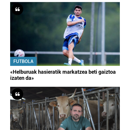
FUTBOLA
«Helburuak hasieratik markatzea beti gaiztoa
izaten da»