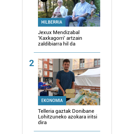
HILBERRIA
Jexux Mendizabal
'Kaxkagorri' artzain
zaldibiarra hil da
2
EKONOMIA
Telleria gaztak Donibane
Lohitzuneko azokara iritsi
dira