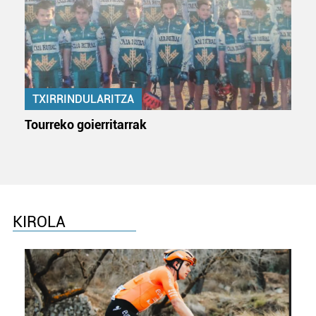
TXIRRINDULARITZA
Tourreko goierritarrak
KIROLA