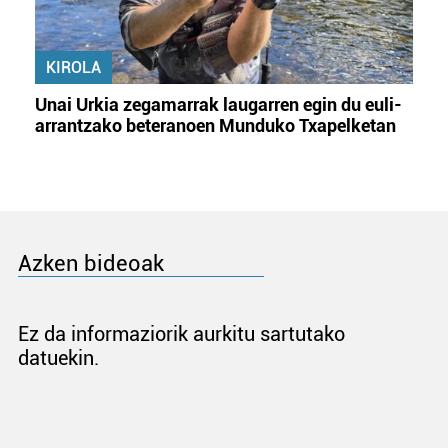
KIROLA
Unai Urkia zegamarrak laugarren egin du euli-
arrantzako beteranoen Munduko Txapelketan
Azken bideoak
Ez da informaziorik aurkitu sartutako
datuekin.