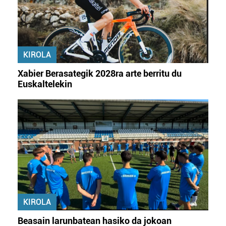
KIROLA
Xabier Berasategik 2028ra arte berritu du
Euskaltelekin
KIROLA
Beasain larunbatean hasiko da jokoan