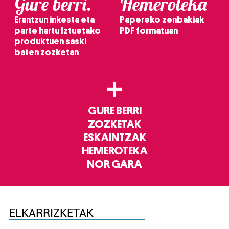
Gure berri.
Hemeroteka
Erantzun inkesta eta
Papereko zenbakiak
parte hartu Iztuetako
PDF formatuan
produktuen saski
baten zozketan
+
GURE BERRI
ZOZKETAK
ESKAINTZAK
HEMEROTEKA
NOR GARA
ELKARRIZKETAK