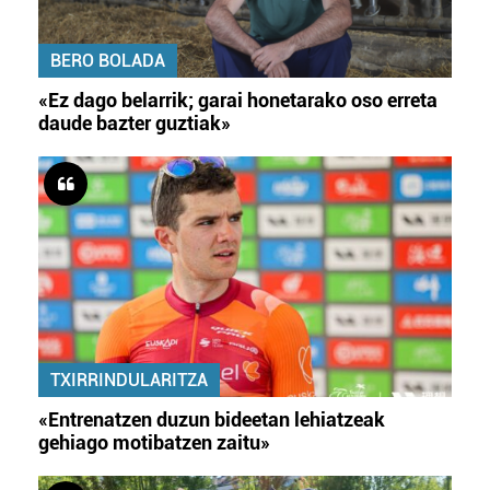
BERO BOLADA
«Ez dago belarrik; garai honetarako oso erreta
daude bazter guztiak»
TXIRRINDULARITZA
«Entrenatzen duzun bideetan lehiatzeak
gehiago motibatzen zaitu»