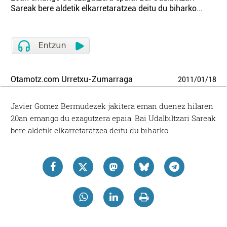
Sareak bere aldetik elkarretaratzea deitu du biharko...
Otamotz.com Urretxu-Zumarraga
2011
/
01
/
18
Javier Gomez Bermudezek jakitera eman duenez hilaren
20an emango du ezagutzera epaia. Bai Udalbiltzari Sareak
bere aldetik elkarretaratzea deitu du biharko…