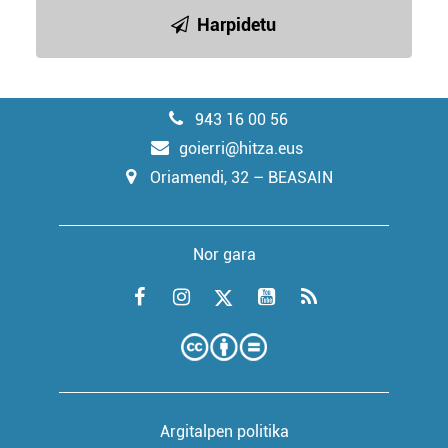
Harpidetu
943 16 00 56
goierri@hitza.eus
Oriamendi, 32 – BEASAIN
Nor gara
Argitalpen politika