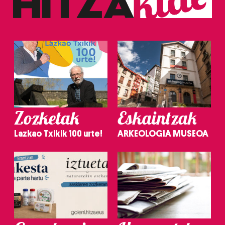
Zozketak
Eskaintzak
Lazkao Txikik 100 urte!
ARKEOLOGIA MUSEOA