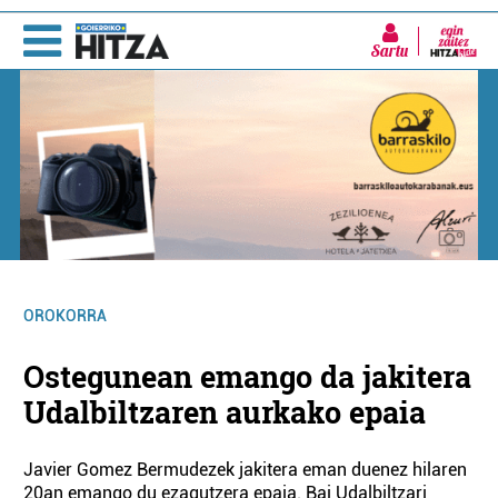
Sartu
OROKORRA
Ostegunean emango da jakitera
Udalbiltzaren aurkako epaia
Javier Gomez Bermudezek jakitera eman duenez hilaren
20an emango du ezagutzera epaia. Bai Udalbiltzari