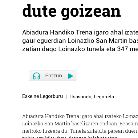
dute goizean
Abiadura Handiko Trena igaro ahal izat
gaur eguerdian Loinazko San Martin ba
zatian dago Loinazko tunela eta 347 met
Eskeine Legorburu
Itsasondo
,
Legorreta
Abiadura Handiko Trena igaro ahal izateko Loinaz
Loinazko San Martin baselizaren ondoan. Beasain
metroko luzeera du. Tunela zulatuta parean duen 