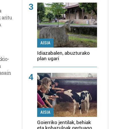
3
a
 aritu
.
AISIA
Idiazabalen, abuzturako
plan ugari
zkio-
n
easain
4
AISIA
Goierriko jentilak, behiak
eta kobazuloak gertuago,