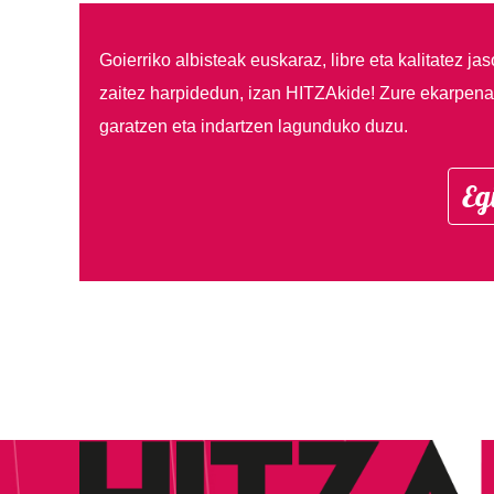
Goierriko albisteak euskaraz, libre eta kalitatez ja
zaitez harpidedun, izan HITZAkide!
Zure ekarpenar
garatzen eta indartzen lagunduko duzu.
Eg