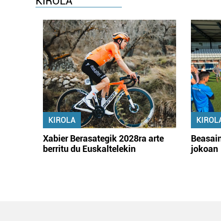
KIROLA
KIROLA
KIROL
Xabier Berasategik 2028ra arte
Beasain
berritu du Euskaltelekin
jokoan