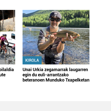
KIROLA
bilaldia
Unai Urkia zegamarrak laugarren
ute
egin du euli-arrantzako
beteranoen Munduko Txapelketan