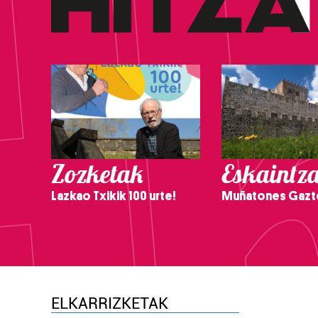
Zozketak
Eskaintz
Lazkao Txikik 100 urte!
Muñatones Gazt
ELKARRIZKETAK