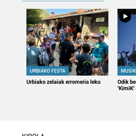
URBIAKO FESTA
MUSIK
Urbiako zelaiak erromeria leku
Odik be
'KimiK'