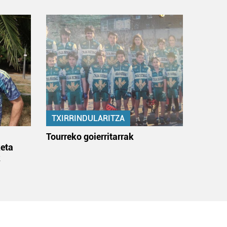
TXIRRINDULARITZA
:
Tourreko goierritarrak
eta
k