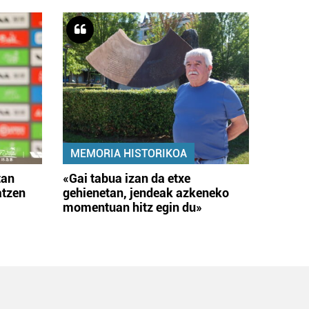
MEMORIA HISTORIKOA
tan
«Gai tabua izan da etxe
atzen
gehienetan, jendeak azkeneko
momentuan hitz egin du»