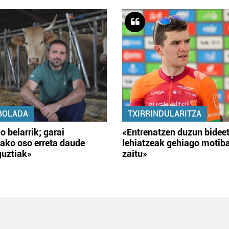
BOLADA
TXIRRINDULARITZA
o belarrik; garai
«Entrenatzen duzun bidee
ako oso erreta daude
lehiatzeak gehiago motib
guztiak»
zaitu»