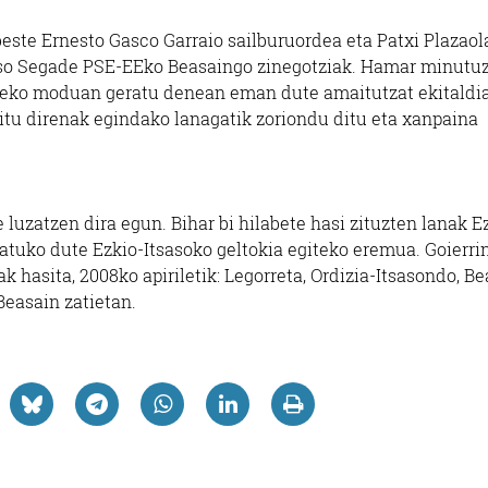
beste Ernesto Gasco Garraio sailburuordea eta Patxi Plazaol
nso Segade PSE-EEko Beasaingo zinegotziak. Hamar minutuz
teko moduan geratu denean eman dute amaitutzat ekitaldia
itu direnak egindako lanagatik zoriondu ditu eta xanpaina
luzatzen dira egun. Bihar bi hilabete hasi zituzten lanak E
zitatuko dute Ezkio-Itsasoko geltokia egiteko eremua. Goierri
ak hasita, 2008ko apiriletik: Legorreta, Ordizia-Itsasondo, B
Beasain zatietan.