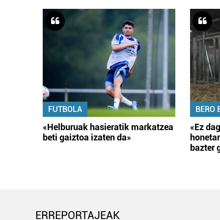
FUTBOLA
BERO 
«Helburuak hasieratik markatzea
«Ez dag
beti gaiztoa izaten da»
honetar
bazter 
ERREPORTAJEAK