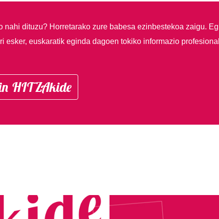
so nahi dituzu?
Horretarako zure babesa ezinbestekoa zaigu. Eg
i esker, euskaratik eginda dagoen tokiko informazio profesiona
in HITZAkide