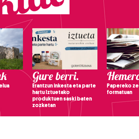
ak
Gure berri.
Hemero
elua
Erantzun inkesta eta parte
Papereko ze
hartu Iztuetako
formatuan
produktuen saski baten
zozketan