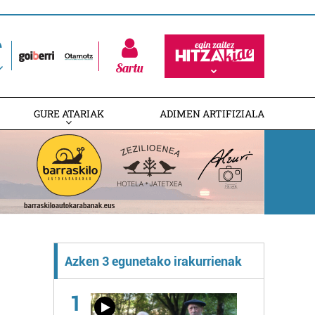
Sartu
GURE ATARIAK
ADIMEN ARTIFIZIALA
Azken 3 egunetako irakurrienak
1