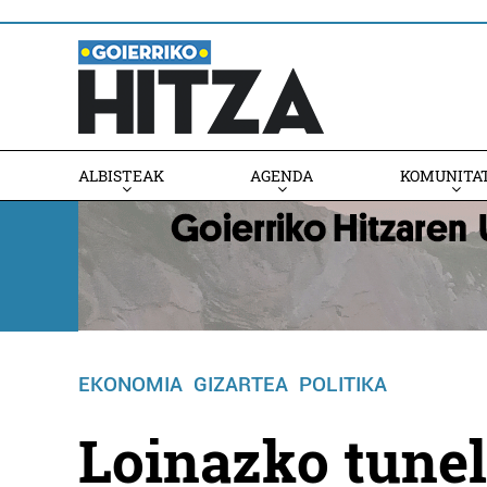
ALBISTEAK
AGENDA
KOMUNITA
AGENDAN PARTE HARTU
EKONOMIA
GIZARTEA
POLITIKA
Loinazko tunel