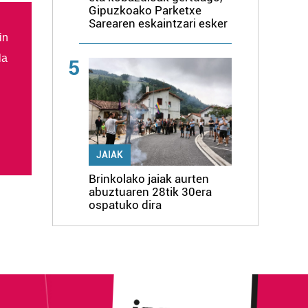
Gipuzkoako Parketxe
Sarearen eskaintzari esker
in
la
5
JAIAK
Brinkolako jaiak aurten
abuztuaren 28tik 30era
ospatuko dira