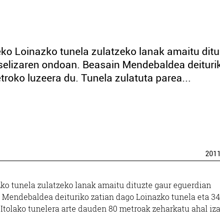
eko Loinazko tunela zulatzeko lanak amaitu ditu
selizaren ondoan. Beasain Mendebaldea deituri
roko luzeera du. Tunela zulatuta parea...
201
ko tunela zulatzeko lanak amaitu dituzte gaur eguerdian
 Mendebaldea deituriko zatian dago Loinazko tunela eta 3
Itolako tunelera arte dauden 80 metroak zeharkatu ahal iz