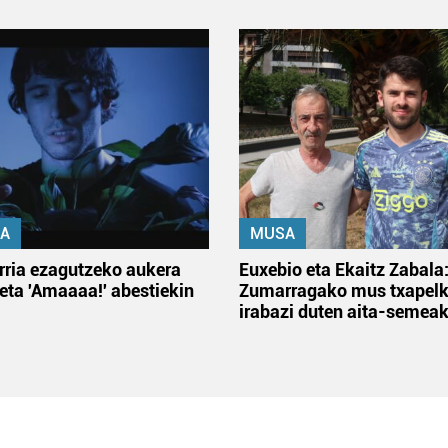
A
MUSA
rria ezagutzeko aukera
Euxebio eta Ekaitz Zabala
 eta 'Amaaaa!' abestiekin
Zumarragako mus txapelk
irabazi duten aita-semea