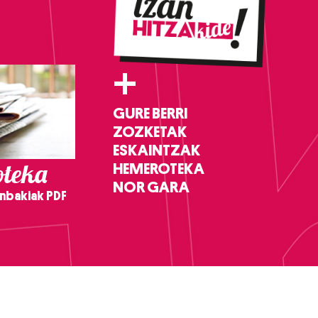
+
GURE BERRI
ZOZKETAK
ESKAINTZAK
teka
HEMEROTEKA
NOR GARA
nbakiak PDF