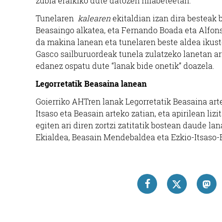
zubia eraikiko dute datozen hilabeteetan.
Tunelaren
kalearen
ekitaldian izan dira besteak 
Beasaingo alkatea, eta Fernando Boada eta Alfo
da makina lanean eta tunelaren beste aldea ikus
Gasco sailburuordeak tunela zulatzeko lanetan ar
edanez ospatu dute “lanak bide onetik” doazela.
Legorretatik Beasaina lanean
Goierriko AHTren lanak Legorretatik Beasaina arte 
Itsaso eta Beasain arteko zatian, eta apirilean li
egiten ari diren zortzi zatitatik bostean daude lan
Ekialdea, Beasain Mendebaldea eta Ezkio-Itsaso-