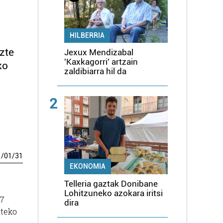
HILBERRIA
zte
Jexux Mendizabal
'Kaxkagorri' artzain
ko
zaldibiarra hil da
2
1
/
01
/
31
EKONOMIA
Telleria gaztak Donibane
Lohitzuneko azokara iritsi
47
dira
ateko