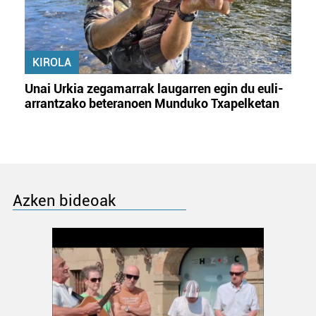
KIROLA
Unai Urkia zegamarrak laugarren egin du euli-
arrantzako beteranoen Munduko Txapelketan
Azken bideoak