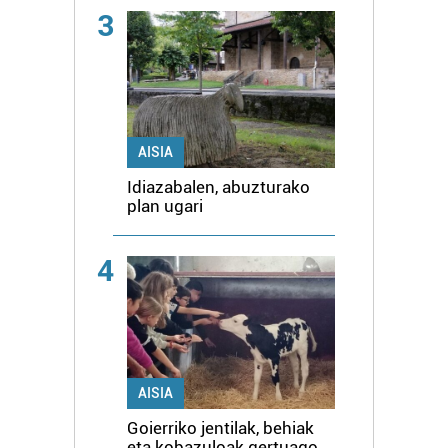
3
AISIA
Idiazabalen, abuzturako
plan ugari
4
AISIA
Goierriko jentilak, behiak
eta kobazuloak gertuago,