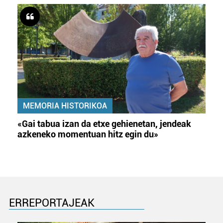
MEMORIA HISTORIKOA
«Gai tabua izan da etxe gehienetan, jendeak
azkeneko momentuan hitz egin du»
ERREPORTAJEAK