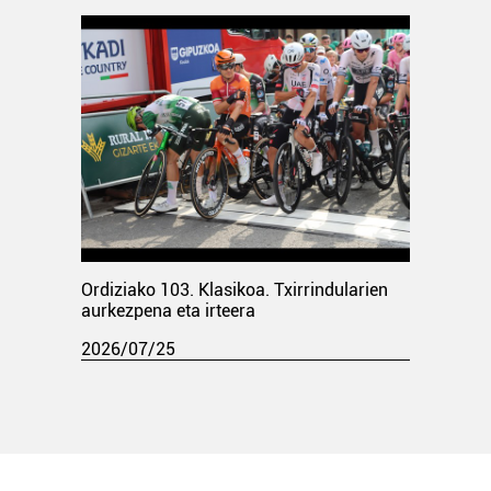
Ordiziako 103. Klasikoa. Txirrindularien
aurkezpena eta irteera
2026/07/25