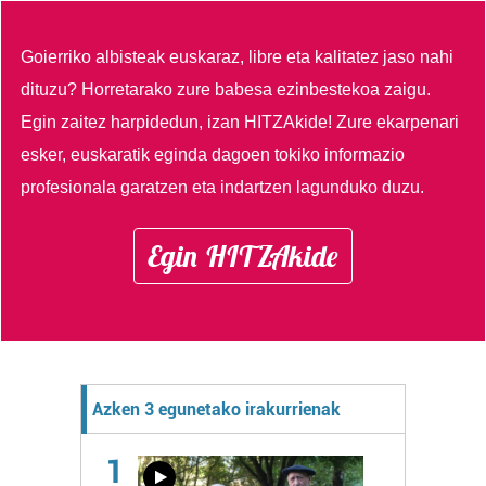
Goierriko albisteak euskaraz, libre eta kalitatez jaso nahi
dituzu?
Horretarako zure babesa ezinbestekoa zaigu.
Egin zaitez harpidedun, izan HITZAkide!
Zure ekarpenari
esker, euskaratik eginda dagoen tokiko informazio
profesionala garatzen eta indartzen lagunduko duzu.
Egin HITZAkide
Azken 3 egunetako irakurrienak
1