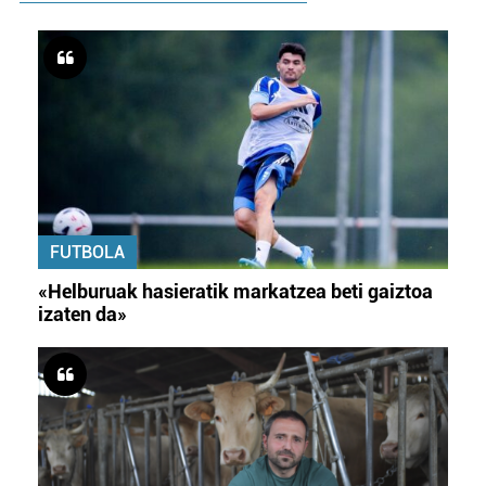
FUTBOLA
«Helburuak hasieratik markatzea beti gaiztoa
izaten da»