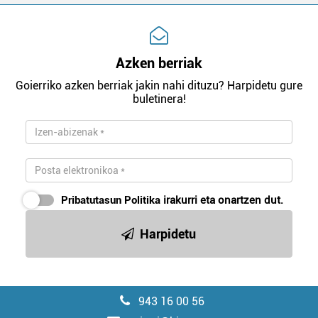
Azken berriak
Goierriko azken berriak jakin nahi dituzu? Harpidetu gure
buletinera!
Pribatutasun Politika
irakurri eta onartzen dut.
Harpidetu
943 16 00 56