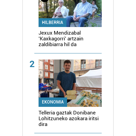
HILBERRIA
Jexux Mendizabal
'Kaxkagorri' artzain
zaldibiarra hil da
2
EKONOMIA
Telleria gaztak Donibane
Lohitzuneko azokara iritsi
dira