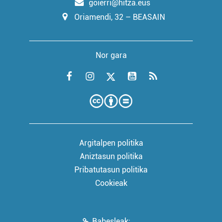
goierri@hitza.eus
Oriamendi, 32 – BEASAIN
Nor gara
Argitalpen politika
Aniztasun politika
Pribatutasun politika
Cookieak
Babesleak: