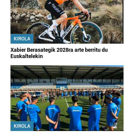
zerbitzuak hobetzeko asmoz, cookie teknologiaz
baliatzen gara. Ohar hau onartuz gero, teknologia hori
erabiltzeko baimen esplizitua ematen diguzu.
Gehiago
irakurri
KIROLA
Xabier Berasategik 2028ra arte berritu du
Euskaltelekin
KIROLA