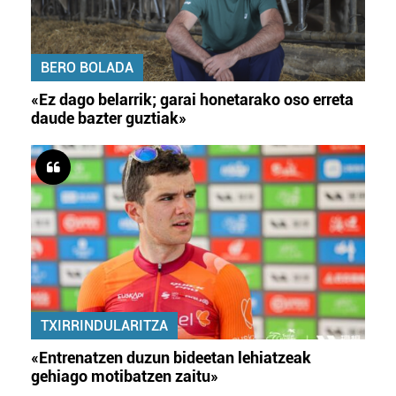
BERO BOLADA
«Ez dago belarrik; garai honetarako oso erreta
daude bazter guztiak»
TXIRRINDULARITZA
«Entrenatzen duzun bideetan lehiatzeak
gehiago motibatzen zaitu»