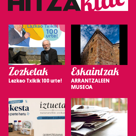
Zozketak
Eskaintzak
Lazkao Txikik 100 urte!
ARRANTZALEEN
MUSEOA