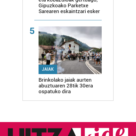
Gipuzkoako Parketxe
Sarearen eskaintzari esker
5
JAIAK
Brinkolako jaiak aurten
abuztuaren 28tik 30era
ospatuko dira