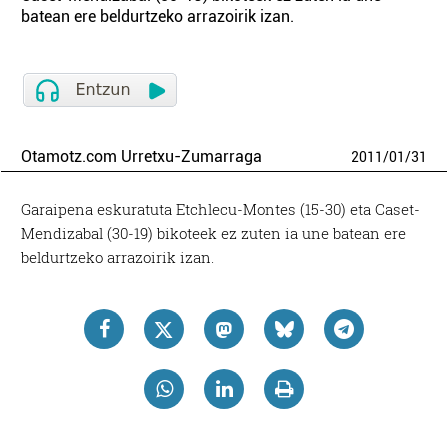
batean ere beldurtzeko arrazoirik izan.
Otamotz.com Urretxu-Zumarraga
2011
/
01
/
31
Garaipena eskuratuta Etchlecu-Montes (15-30) eta Caset-
Mendizabal (30-19) bikoteek ez zuten ia une batean ere
beldurtzeko arrazoirik izan.