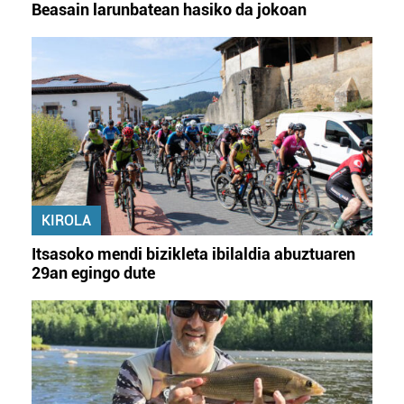
Beasain larunbatean hasiko da jokoan
KIROLA
Itsasoko mendi bizikleta ibilaldia abuztuaren
29an egingo dute