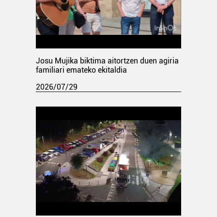
Josu Mujika biktima aitortzen duen agiria
familiari emateko ekitaldia
2026/07/29