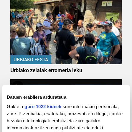
URBIAKO FESTA
Urbiako zelaiak erromeria leku
Datuen erabilera arduratsua
Guk eta
gure 1022 kideek
sure informacio pertsonala,
zure IP zenbakia, esaterako, prozesatzen ditugu, cookie
bezalako teknologiak erabiliz eta zure gailuko
informazioak azitzen dugu publizitate eta eduki