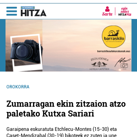
Sartu
OROKORRA
Zumarragan ekin zitzaion atzo
paletako Kutxa Sariari
Garaipena eskuratuta Etchlecu-Montes (15-30) eta
Caset-Mendizabal (30-19) bikoteek ez zuten ia une