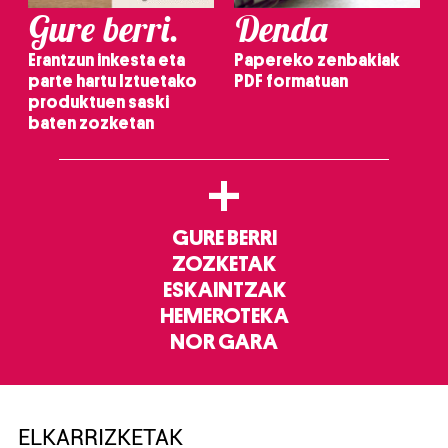
Gure berri.
Denda
Erantzun inkesta eta
Papereko zenbakiak
parte hartu Iztuetako
PDF formatuan
produktuen saski
baten zozketan
+
GURE BERRI
ZOZKETAK
ESKAINTZAK
HEMEROTEKA
NOR GARA
ELKARRIZKETAK