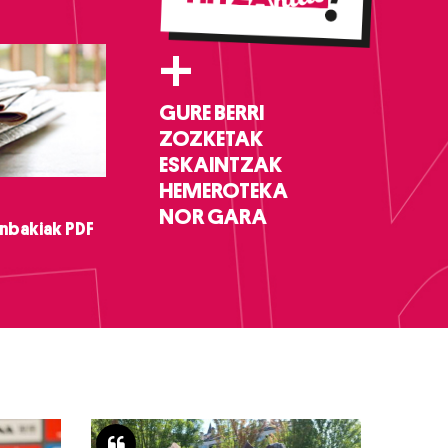
+
GURE BERRI
ZOZKETAK
ESKAINTZAK
HEMEROTEKA
NOR GARA
nbakiak PDF