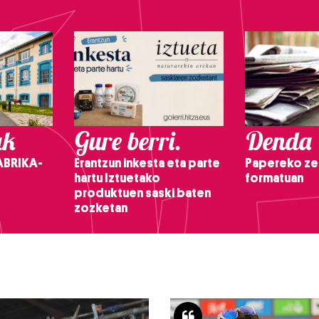
ak
Gure berri.
Denda
ABRIKA-
Erantzun inkesta eta parte
Papereko ze
hartu Iztuetako
formatuan
produktuen saski baten
zozketan