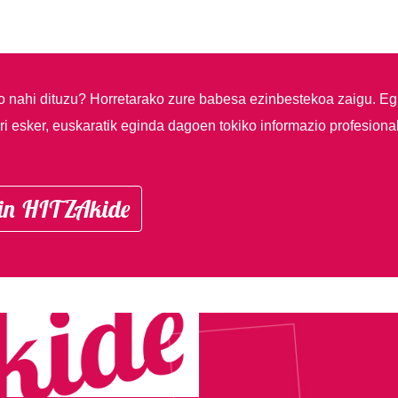
so nahi dituzu?
Horretarako zure babesa ezinbestekoa zaigu. Eg
i esker, euskaratik eginda dagoen tokiko informazio profesiona
in HITZAkide