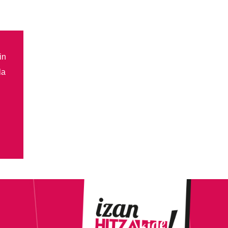
in
la