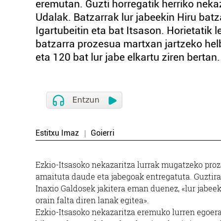
eremutan. Guzti horregatik herriko neka
Udalak. Batzarrak lur jabeekin Hiru batza
Igartubeitin eta bat Itsason. Horietatik
batzarra prozesua martxan jartzeko he
eta 120 bat lur jabe elkartu ziren bertan.
Estitxu Imaz
Goierri
Ezkio-Itsasoko nekazaritza lurrak mugatzeko proz
amaituta daude eta jabegoak entregatuta. Guztira
Inaxio Galdosek jakitera eman duenez, «lur jabee
orain falta diren lanak egitea».
Ezkio-Itsasoko nekazaritza eremuko lurren egoera o