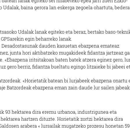
 batean lanak egiteko sei hilabeteko epea jarri zuen Ezkio-
o Udalak, baina gerora lan eskerga zegoela ohartuta, bedera
tsasoko Udalak lanak egiteko eta beraz, bertako baso-tekni
a GPSarekin egin beharreko lanak.
du. Desadostasunak dauden kasuetan ebazpena emateaz
ez, junta hori aktibatzeko mugakideek fidantza jartzeaz ga
 «Ebazpena iritsitakoan baten batek atzera eginez gero, lur
z gero berriz, fidantza bueltatu egingo litzaieke bi jabeei e
Batzordeak. «Horietatik batean bi lurjabeek ebazpena onartu 
traje Batzordeak ebazpena eman zain daude lur sailen jabeak
atik 93 hektarea dira eremu urbanoa, industrigunea eta
 hektarea hartzen dituzte. Horietatik zortzi hektarea dira
. Galdosen arabera « lursailak mugatzeko prozesu honetan 59