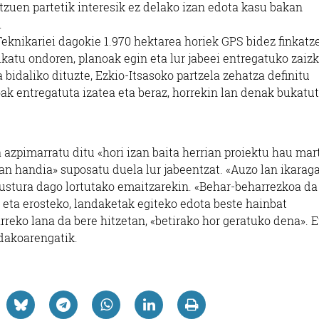
atzuen partetik interesik ez delako izan edota kasu bakan
.
eknikariei dagokie 1.970 hektarea horiek GPS bidez finkatz
katu ondoren, planoak egin eta lur jabeei entregatuko zaizk
bidaliko dituzte, Ezkio-Itsasoko partzela zehatza definitu
ak entregatuta izatea eta beraz, horrekin lan denak bukatu
 azpimarratu ditu «hori izan baita herrian proiektu hau ma
«lan handia» suposatu duela lur jabeentzat. «Auzo lan ikaraga
 gustura dago lortutako emaitzarekin. «Behar-beharrezkoa da
u eta erosteko, landaketak egiteko edota beste hainbat
rreko lana da bere hitzetan, «betirako hor geratuko dena». E
ndakoarengatik.