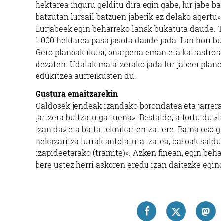
hektarea inguru gelditu dira egin gabe, lur jabe b
batzutan lursail batzuen jaberik ez delako agertu»
Lurjabeek egin beharreko lanak bukatuta daude. T
1.000 hektarea pasa jasota daude jada. Lan hori bu
Gero planoak ikusi, onarpena eman eta katrastrora 
dezaten. Udalak maiatzerako jada lur jabeei plano
edukitzea aurreikusten du.
Gustura emaitzarekin
Galdosek jendeak izandako borondatea eta jarrera
jartzera bultzatu gaituena». Bestalde, aitortu du 
izan da» eta baita teknikarientzat ere. Baina oso
nekazaritza lurrak antolatuta izatea, basoak sald
izapideetarako (tramite)». Azken finean, egin beha
bere ustez herri askoren eredu izan daitezke egi