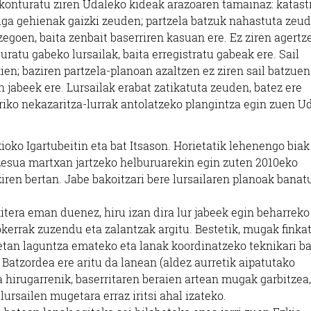
 konturatu ziren Udaleko kideak arazoaren tamainaz: katast
uga gehienak gaizki zeuden; partzela batzuk nahastuta zeu
zegoen, baita zenbait baserriren kasuan ere. Ez ziren agertz
ratu gabeko lursailak, baita erregistratu gabeak ere. Sail
en; baziren partzela-planoan azaltzen ez ziren sail batzuen
n jabeek ere. Lursailak erabat zatikatuta zeuden, batez ere
riko nekazaritza-lurrak antolatzeko plangintza egin zuen U
kioko Igartubeitin eta bat Itsason. Horietatik lehenengo biak
ozesua martxan jartzeko helburuarekin egin zuten 2010eko
iren bertan. Jabe bakoitzari bere lursailaren planoak banat
itera eman duenez, hiru izan dira lur jabeek egin beharreko
okerrak zuzendu eta zalantzak argitu. Bestetik, mugak finka
tan laguntza emateko eta lanak koordinatzeko teknikari ba
 Batzordea ere aritu da lanean (aldez aurretik aipatutako
a hirugarrenik, baserritaren beraien artean mugak garbitzea,
ursailen mugetara erraz iritsi ahal izateko.