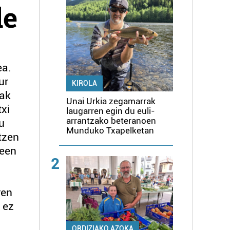
de
ea.
ur
KIROLA
nak
Unai Urkia zegamarrak
txi
laugarren egin du euli-
arrantzako beteranoen
u
Munduko Txapelketan
tzen
teen
2
ren
 ez
ORDIZIAKO AZOKA