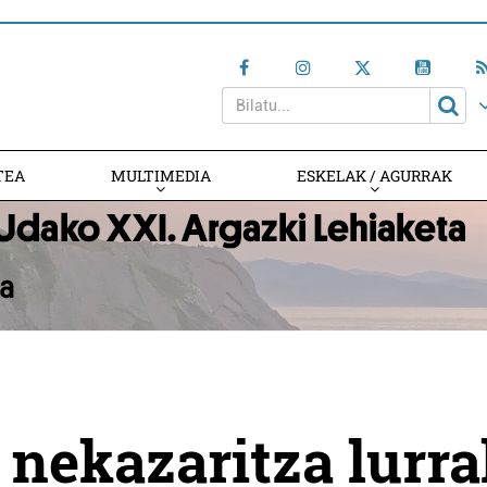
TEA
MULTIMEDIA
ESKELAK / AGURRAK
 nekazaritza lurr