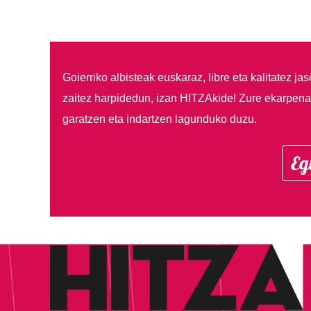
Goierriko albisteak euskaraz, libre eta kalitatez ja
zaitez harpidedun, izan HITZAkide!
Zure ekarpenar
garatzen eta indartzen lagunduko duzu.
Eg