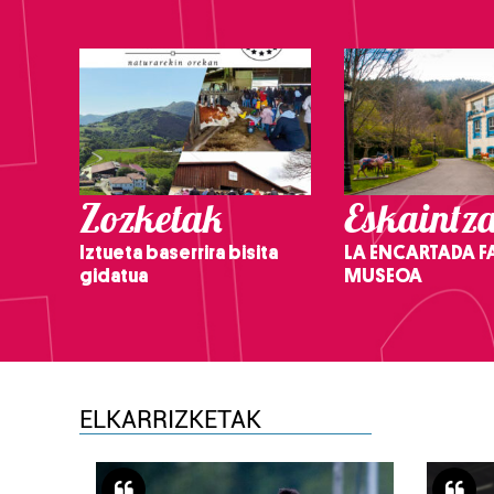
Zozketak
Eskaintz
Iztueta baserrira bisita
LA ENCARTADA F
gidatua
MUSEOA
ELKARRIZKETAK