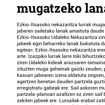
mugatzeko lan
Ezkio-Itsasoko nekazaritza lurrak muga
jaberen sailetako lanak amaituta daude 
Ezkio-Itsasoko Udaleko Nekazaritza zin
jabeek egin beharreko lanak bukatuta dau
egitea». Ezkio-Itsasoko nekazaritza ere
arte. Izazpiko lurrak larre toki bihurtze
ziren Udaleko kideak arazoaren tamaina
zituzten muga gehienak gaizki zeuden; 
kasuan jabearen izena aldatuta zegoen, 
agertzen benetan dauden partzela guztia
erregistratu gabeak ere. Sail askoren m
partzela-planoan azaltzen ez ziren sail 
zekiten jabeek ere. Lursailak erabat za