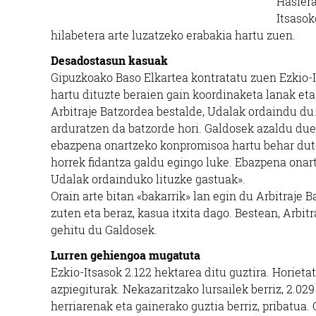
Hasiera
Itsasok
hilabetera arte luzatzeko erabakia hartu zuen.
Desadostasun kasuak
Gipuzkoako Baso Elkartea kontratatu zuen Ezkio-I
hartu dituzte beraien gain koordinaketa lanak et
Arbitraje Batzordea bestalde, Udalak ordaindu 
arduratzen da batzorde hori. Galdosek azaldu duen
ebazpena onartzeko konpromisoa hartu behar dute.
horrek fidantza galdu egingo luke. Ebazpena onartu
Udalak ordainduko lituzke gastuak».
Orain arte bitan «bakarrik» lan egin du Arbitraje 
zuten eta beraz, kasua itxita dago. Bestean, Arbi
gehitu du Galdosek.
Lurren gehiengoa mugatuta
Ezkio-Itsasok 2.122 hektarea ditu guztira. Horiet
azpiegiturak. Nekazaritzako lursailek berriz, 2.029
herriarenak eta gainerako guztia berriz, pribatua