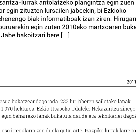
zaritza-lurrak antolatzeko plangintza egin zuen
r egin zituzten lursailen jabeekin, bi Ezkioko
 lehenengo biak informatiboak izan ziren. Hirugar
lburuarekin egin zuten 2010eko martxoaren buk
 Jabe bakoitzari bere [...]
201
esua bukatzear dago jada. 233 lur jaberen sailetako lanak
 1.970 hektarea. Ezkio-Itsasoko Udaleko Nekazaritza zinego
k egin beharreko lanak bukatuta daude eta teknikariei dago
so irregularra zen duela gutxi arte. Izazpiko lurrak larre to