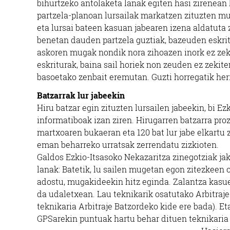
bihurtzeko antolaketa lanak egiten hasi zirenean
partzela-planoan lursailak markatzen zituzten m
eta lursai bateen kasuan jabearen izena aldatuta 
benetan dauden partzela guztiak, bazeuden eskritu
askoren mugak nondik nora zihoazen inork ez zeki
eskriturak, baina sail horiek non zeuden ez zekite
basoetako zenbait eremutan. Guzti horregatik her
Batzarrak lur jabeekin
Hiru batzar egin zituzten lursailen jabeekin, bi Ez
informatiboak izan ziren. Hirugarren batzarra pr
martxoaren bukaeran eta 120 bat lur jabe elkartu z
eman beharreko urratsak zerrendatu zizkioten.
Galdos Ezkio-Itsasoko Nekazaritza zinegotziak jak
lanak: Batetik, lu sailen mugetan egon zitezkeen 
adostu, mugakideekin hitz eginda. Zalantza kasue
da udaletxean. Lau teknikarik osatutako Arbitraje
teknikaria Arbitraje Batzordeko kide ere bada). Et
GPSarekin puntuak hartu behar dituen teknikaria l