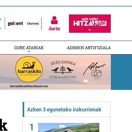
Sartu
GURE ATARIAK
ADIMEN ARTIFIZIALA
Azken 3 egunetako irakurrienak
ak
1