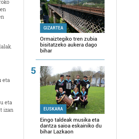
roko
den
en
GIZARTEA
Ormaiztegiko tren zubia
bisitatzeko aukera dago
dalak.
bihar
5
u eta
tu eta
t izan
EUSKARA
Eingo taldeak musika eta
dantza saioa eskainiko du
bihar Lazkaon