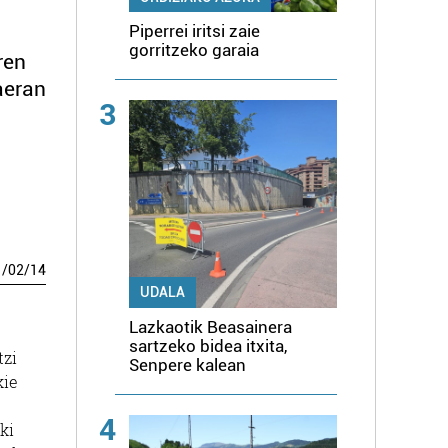
Piperrei iritsi zaie
gorritzeko garaia
ren
aeran
3
1
/
02
/
14
UDALA
Lazkaotik Beasainera
sartzeko bidea itxita,
tzi
Senpere kalean
kie
4
ki