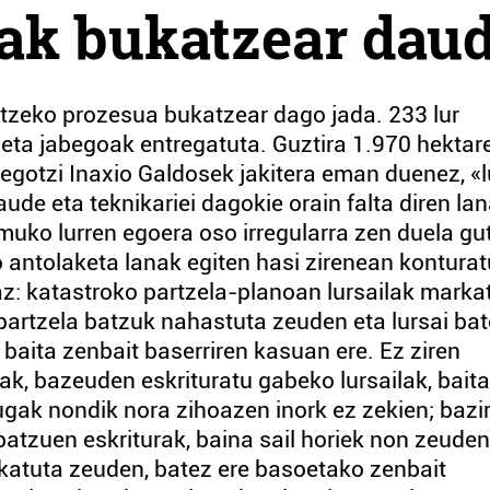
ak bukatzear dau
tzeko prozesua bukatzear dago jada. 233 lur
eta jabegoak entregatuta. Guztira 1.970 hektar
egotzi Inaxio Galdosek jakitera eman duenez, «l
de eta teknikariei dagokie orain falta diren la
muko lurren egoera oso irregularra zen duela gu
ko antolaketa lanak egiten hasi zirenean konturat
z: katastroko partzela-planoan lursailak marka
partzela batzuk nahastuta zeuden eta lursai ba
baita zenbait baserriren kasuan ere. Ez ziren
k, bazeuden eskrituratu gabeko lursailak, baita
ugak nondik nora zihoazen inork ez zekien; bazi
batzuen eskriturak, baina sail horiek non zeuden
tikatuta zeuden, batez ere basoetako zenbait