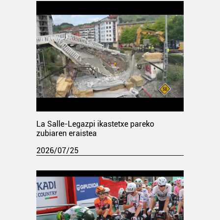
La Salle-Legazpi ikastetxe pareko
zubiaren eraistea
2026/07/25