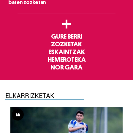
baten zozketan
+
GURE BERRI
ZOZKETAK
ESKAINTZAK
HEMEROTEKA
NOR GARA
ELKARRIZKETAK