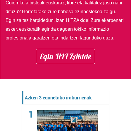
Goierriko albisteak euskaraz, libre eta kalitatez jaso nahi
dituzu?
Horretarako zure babesa ezinbestekoa zaigu.
Egin zaitez harpidedun, izan HITZAkide!
Zure ekarpenari
esker, euskaratik eginda dagoen tokiko informazio
profesionala garatzen eta indartzen lagunduko duzu.
Egin HITZAkide
Azken 3 egunetako irakurrienak
1