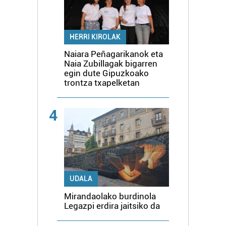
HERRI KIROLAK
Naiara Peñagarikanok eta
Naia Zubillagak bigarren
egin dute Gipuzkoako
trontza txapelketan
4
UDALA
Mirandaolako burdinola
Legazpi erdira jaitsiko da