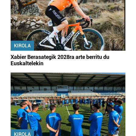
KIROLA
Xabier Berasategik 2028ra arte berritu du
Euskaltelekin
KIROLA