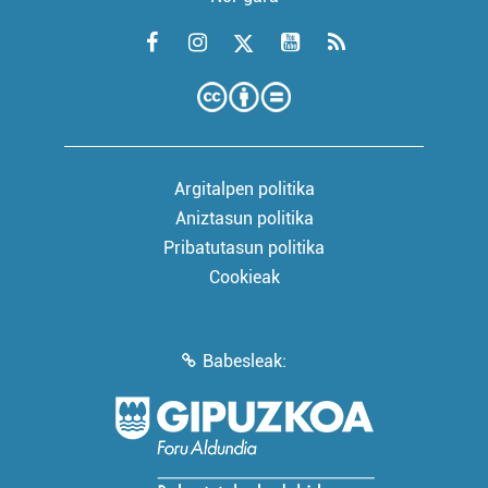
Argitalpen politika
Aniztasun politika
Pribatutasun politika
Cookieak
Babesleak: