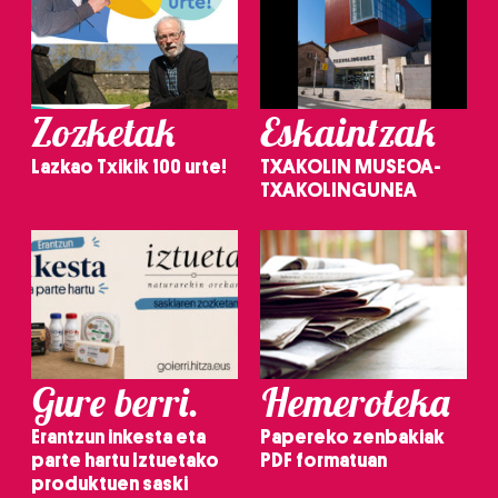
Zozketak
Eskaintzak
Lazkao Txikik 100 urte!
TXAKOLIN MUSEOA-
TXAKOLINGUNEA
Gure berri.
Hemeroteka
Erantzun inkesta eta
Papereko zenbakiak
parte hartu Iztuetako
PDF formatuan
produktuen saski