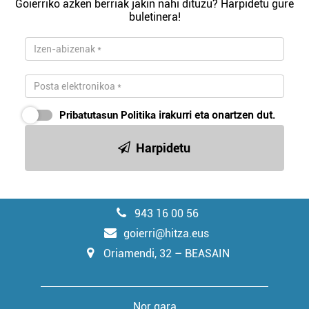
Goierriko azken berriak jakin nahi dituzu? Harpidetu gure
buletinera!
Pribatutasun Politika
irakurri eta onartzen dut.
Harpidetu
943 16 00 56
goierri@hitza.eus
Oriamendi, 32 – BEASAIN
Nor gara