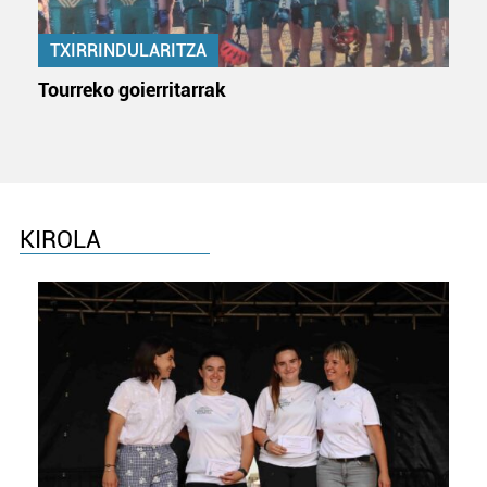
TXIRRINDULARITZA
Tourreko goierritarrak
KIROLA