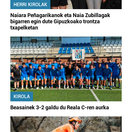
HERRI KIROLAK
Naiara Peñagarikanok eta Naia Zubillagak
bigarren egin dute Gipuzkoako trontza
txapelketan
KIROLA
Beasainek 3-2 galdu du Reala C-ren aurka