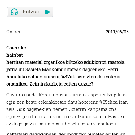
Goiberri
2011
/
05
/
05
Goierriko
hainbat
herritan material organikoa biltzeko edukiontzi marroia
jarria du Sasieta Mankomunitateak dagoeneko. Herri
horietako datuen arabera, %47ak bereizten du material
organikoa. Zein irakurketa egiten duzue?
Gustura gaude. Kontutan izan aurretik esperientzi pilotoa
egin zen beste eskualdeetan datu hoberena %25ekoa izan
zela. Guk bagenekien hemen Goierrin kanpaina ona
eginez gero herritarrek ondo erantzungo zutela. Hasteko
ez dago gaizki, baina noski hobetu beharra daukagu.
Kalitateari dagokionean, zer moduzko bilketak egiten ari