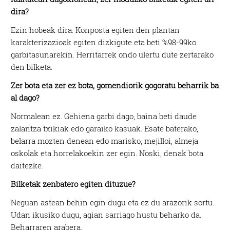
dira?
Ezin hobeak dira. Konposta egiten den plantan
karakterizazioak egiten dizkigute eta beti %98-99ko
garbitasunarekin. Herritarrek ondo ulertu dute zertarako
den bilketa.
Zer bota eta zer ez bota, gomendiorik gogoratu beharrik ba
al dago?
Normalean ez. Gehiena garbi dago, baina beti daude
zalantza txikiak edo garaiko kasuak. Esate baterako,
belarra mozten denean edo marisko, mejilloi, almeja
oskolak eta horrelakoekin zer egin. Noski, denak bota
daitezke.
Bilketak zenbatero egiten dituzue?
Neguan astean behin egin dugu eta ez du arazorik sortu.
Udan ikusiko dugu, agian sarriago hustu beharko da.
Beharraren arabera.