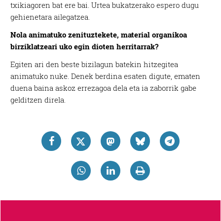
txikiagoren bat ere bai. Urtea bukatzerako espero dugu
gehienetara ailegatzea.
Nola animatuko zenituztekete, material organikoa
birziklatzeari uko egin dioten herritarrak?
Egiten ari den beste bizilagun batekin hitzegitea
animatuko nuke. Denek berdina esaten digute, ematen
duena baina askoz errezagoa dela eta ia zaborrik gabe
gelditzen direla.