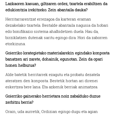
Lazkaoren kasuan, giltzaren ordez, txartela erabiltzen da
edukiontzia irekitzeko. Zein abantaila dauka?
Herritarrarentzat errezagoa da karteran eraman
dezakelako txartela. Bestalde abantaila nagusia da hobari
edo bonifikazio sistema ahalbidetzen duela. Hau da,
birziklatzen dutenak saritu egingo dira. Hori da zaborren
etorkizuna.
Goierriko lorategietako materialarekin egindako konposta
banatzen ari zarete, dohainik, egunotan. Zein da opari
honen helburua?
Alde batetik herritarrek ezagutu eta probatu dezatela
ateratzen den konposta. Bestetik hortan ari direnei
eskertzea bere lana. Eta azkenik berriak animatzea.
Goierriko gainerako herrietara noiz zabalduko duzue
zerbitzu berria?
Orain, uda aurretik, Ordizian egingo dugu eta agian