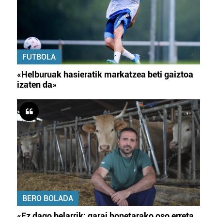
FUTBOLA
«Helburuak hasieratik markatzea beti gaiztoa
izaten da»
BERO BOLADA
«Ez dago belarrik; garai honetarako oso erreta