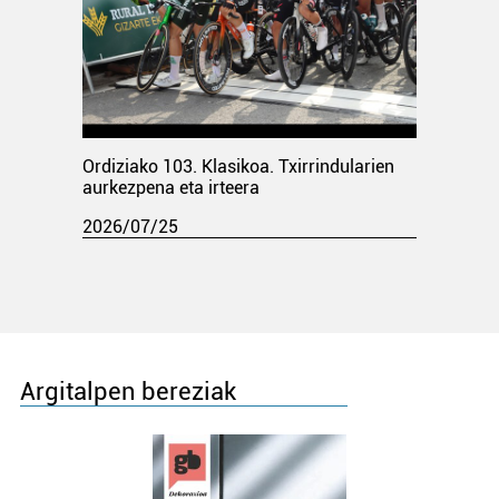
Ordiziako 103. Klasikoa. Txirrindularien
aurkezpena eta irteera
2026/07/25
Argitalpen bereziak