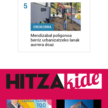
5
OROKORRA
Mendizabal poligonoa
berriz urbanizatzeko lanak
aurrera doaz