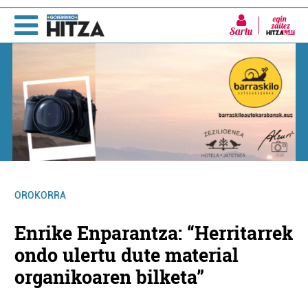
Sartu
OROKORRA
Enrike Enparantza: “Herritarrek
ondo ulertu dute material
organikoaren bilketa”