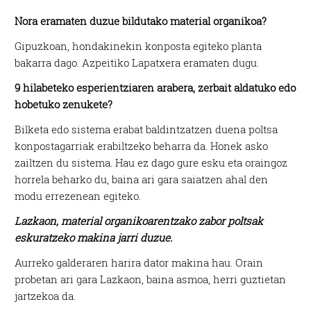
Nora eramaten duzue bildutako material organikoa?
Gipuzkoan, hondakinekin konposta egiteko planta
bakarra dago. Azpeitiko Lapatxera eramaten dugu.
9 hilabeteko esperientziaren arabera, zerbait aldatuko edo
hobetuko zenukete?
Bilketa edo sistema erabat baldintzatzen duena poltsa
konpostagarriak erabiltzeko beharra da. Honek asko
zailtzen du sistema. Hau ez dago gure esku eta oraingoz
horrela beharko du, baina ari gara saiatzen ahal den
modu errezenean egiteko.
Lazkaon, material organikoarentzako zabor poltsak
eskuratzeko makina jarri duzue.
Aurreko galderaren harira dator makina hau. Orain
probetan ari gara Lazkaon, baina asmoa, herri guztietan
jartzekoa da.