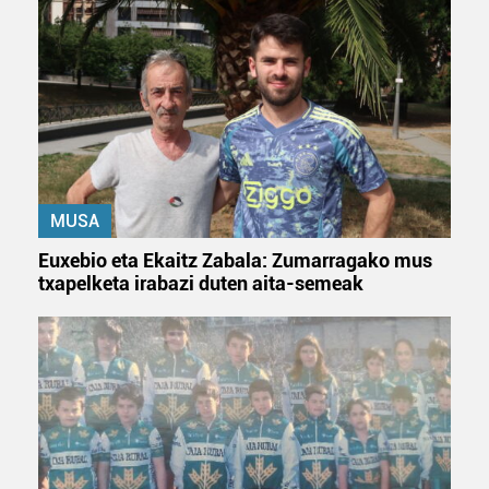
irakurri
MUSA
Euxebio eta Ekaitz Zabala: Zumarragako mus
txapelketa irabazi duten aita-semeak