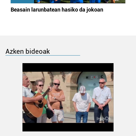
Beasain larunbatean hasiko da jokoan
Azken bideoak