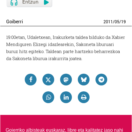
Goiberri
2011
/
05
/
19
19:00etan, Udaletxean, Irakurketa taldea bilduko da Xabier
Mendiguren Elizegi idazlearekin, Sakoneta liburuari
buruz hitz egiteko. Taldean parte hartzeko beharrezkoa
da Sakoneta liburua irakurrita joatea.
Goierriko albisteak euskaraz, libre eta kalitatez jaso nahi