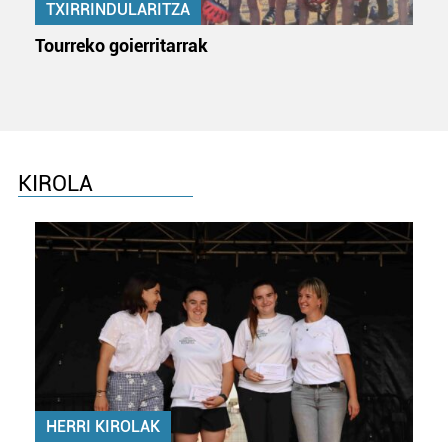
TXIRRINDULARITZA
erabiltzen dituen hauta dezakezu.
Tourreko goierritarrak
Bazkide batzuek ez dizute baimenik eskatzen, eta beren
interes komertzial legitimoetan babesten dira. Ikusi gure
bazkideen zerrenda, beren ustez zein helburutarako
duten interes legitimoa eta horren aurka nola egin
dezakezun ikusteko.
KIROLA
Lortu zure datu pertsonalak prozesatzeko moduari
buruzko informazio gehiago eta ezarri zure lehentasunak
datuen atalean. Edozein unetan alda edo ken dezakezu
zure baimena Cookieen adierazpenean.
Webgune honek cookie propioak eta hirugarrenen cookie-
fitxategiak erabiltzen ditu. Zure esperientzia eta
zerbitzuak hobetzeko asmoz, cookie teknologiaz
baliatzen gara. Ohar hau onartuz gero, teknologia hori
HERRI KIROLAK
erabiltzeko baimen esplizitua ematen diguzu.
Gehiago