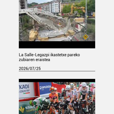
La Salle-Legazpi ikastetxe pareko
zubiaren eraistea
2026/07/25