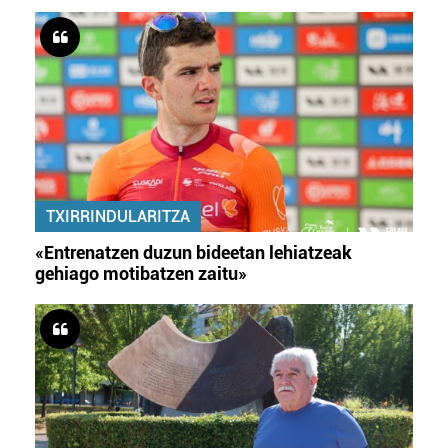
TXIRRINDULARITZA
«Entrenatzen duzun bideetan lehiatzeak
gehiago motibatzen zaitu»