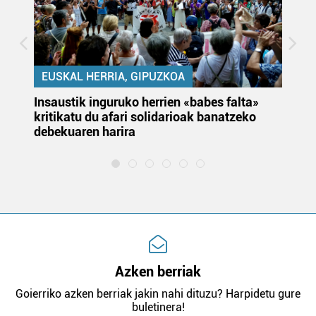
EUSKAL HERRIA, GIPUZKOA
Insaustik inguruko herrien «babes falta»
KA
kritikatu du afari solidarioak banatzeko
du
debekuaren harira
e
Azken berriak
Goierriko azken berriak jakin nahi dituzu? Harpidetu gure
buletinera!