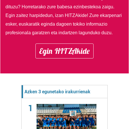
dituzu?
Horretarako zure babesa ezinbestekoa zaigu.
Egin zaitez harpidedun, izan HITZAkide!
Zure ekarpenari
esker, euskaratik eginda dagoen tokiko informazio
profesionala garatzen eta indartzen lagunduko duzu.
Egin HITZAkide
Azken 3 egunetako irakurrienak
1