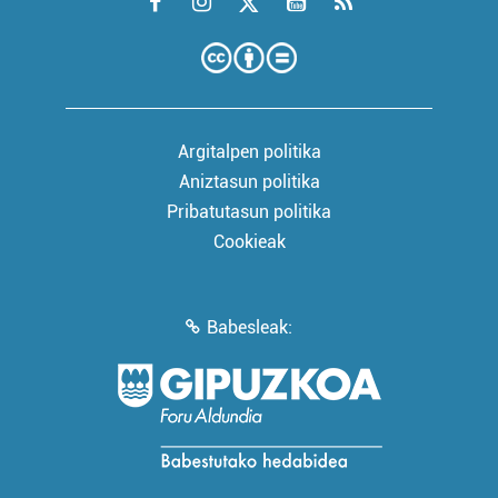
Argitalpen politika
Aniztasun politika
Pribatutasun politika
Cookieak
Babesleak: