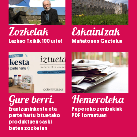
Zozketak
Eskaintzak
Lazkao Txikik 100 urte!
Muñatones Gaztelua
Gure berri.
Hemeroteka
Erantzun inkesta eta
Papereko zenbakiak
parte hartu Iztuetako
PDF formatuan
produktuen saski
baten zozketan