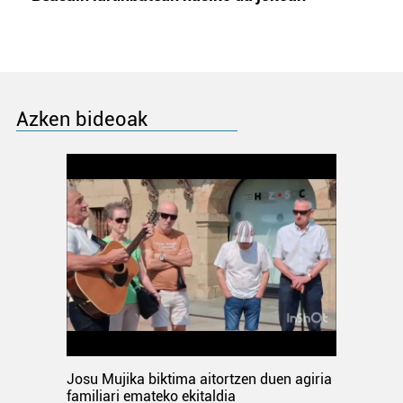
Azken bideoak
Josu Mujika biktima aitortzen duen agiria
familiari emateko ekitaldia