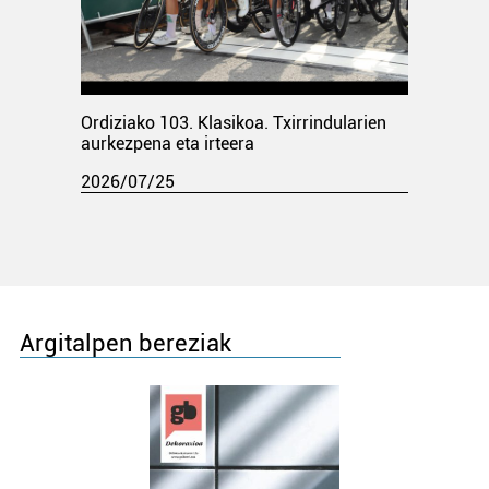
Ordiziako 103. Klasikoa. Txirrindularien
aurkezpena eta irteera
2026/07/25
Argitalpen bereziak