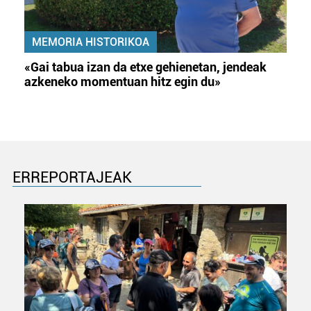
MEMORIA HISTORIKOA
«Gai tabua izan da etxe gehienetan, jendeak
azkeneko momentuan hitz egin du»
ERREPORTAJEAK