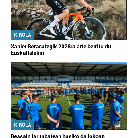
KIROLA
Xabier Berasategik 2028ra arte berritu du
Euskaltelekin
KIROLA
Beasain larunbatean hasiko da jokoan