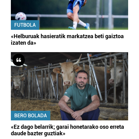
FUTBOLA
«Helburuak hasieratik markatzea beti gaiztoa
izaten da»
BERO BOLADA
«Ez dago belarrik; garai honetarako oso erreta
daude bazter guztiak»