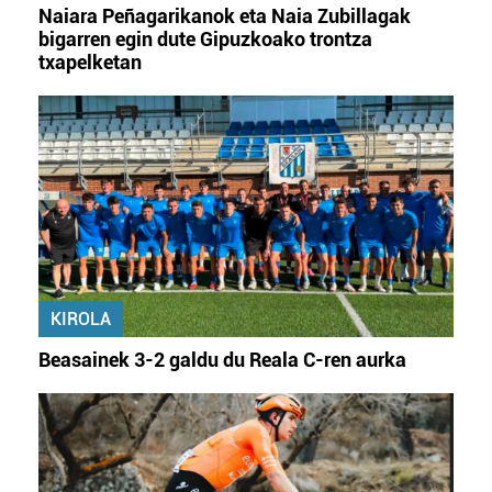
irakurri
Naiara Peñagarikanok eta Naia Zubillagak
bigarren egin dute Gipuzkoako trontza
txapelketan
KIROLA
Beasainek 3-2 galdu du Reala C-ren aurka