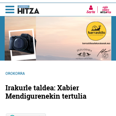
Sartu
OROKORRA
Irakurle taldea: Xabier
Mendigurenekin tertulia