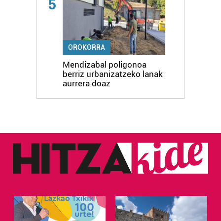
5
OROKORRA
Mendizabal poligonoa
berriz urbanizatzeko lanak
aurrera doaz