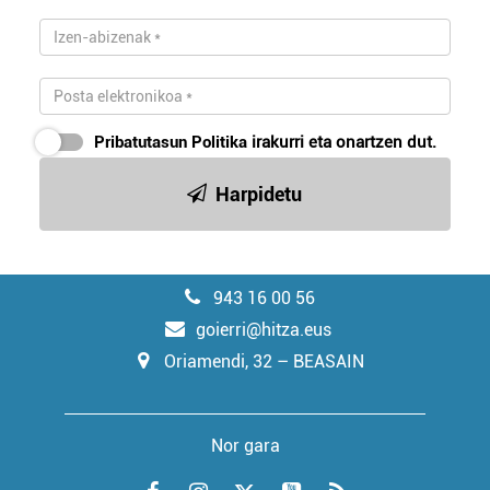
Pribatutasun Politika
irakurri eta onartzen dut.
Harpidetu
943 16 00 56
goierri@hitza.eus
Oriamendi, 32 – BEASAIN
Nor gara