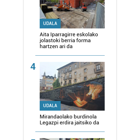
UDALA
Aita Iparragirre eskolako
jolastoki berria forma
hartzen ari da
4
UDALA
Mirandaolako burdinola
Legazpi erdira jaitsiko da