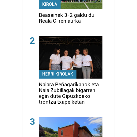
KIROLA
Beasainek 3-2 galdu du
Reala C-ren aurka
2
HERRI KIROLAK
Naiara Peñagarikanok eta
Naia Zubillagak bigarren
egin dute Gipuzkoako
trontza txapelketan
3