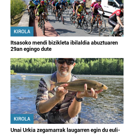
KIROLA
Itsasoko mendi bizikleta ibilaldia abuztuaren
29an egingo dute
KIROLA
Unai Urkia zegamarrak laugarren egin du euli-