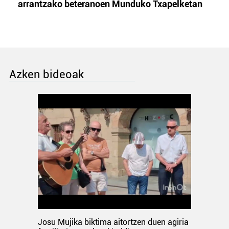
arrantzako beteranoen Munduko Txapelketan
Azken bideoak
Josu Mujika biktima aitortzen duen agiria