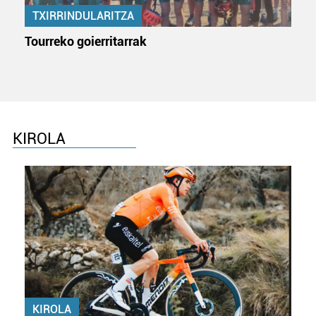
produktuak garatzeko. Zure datuak nork eta zertarako
TXIRRINDULARITZA
erabiltzen dituen hauta dezakezu.
Tourreko goierritarrak
Bazkide batzuek ez dizute baimenik eskatzen, eta beren
interes komertzial legitimoetan babesten dira. Ikusi gure
bazkideen zerrenda, beren ustez zein helburutarako
duten interes legitimoa eta horren aurka nola egin
dezakezun ikusteko.
KIROLA
Lortu zure datu pertsonalak prozesatzeko moduari
buruzko informazio gehiago eta ezarri zure lehentasunak
datuen atalean. Edozein unetan alda edo ken dezakezu
zure baimena Cookieen adierazpenean.
Webgune honek cookie propioak eta hirugarrenen cookie-
fitxategiak erabiltzen ditu. Zure esperientzia eta
zerbitzuak hobetzeko asmoz, cookie teknologiaz
baliatzen gara. Ohar hau onartuz gero, teknologia hori
erabiltzeko baimen esplizitua ematen diguzu.
Gehiago
KIROLA