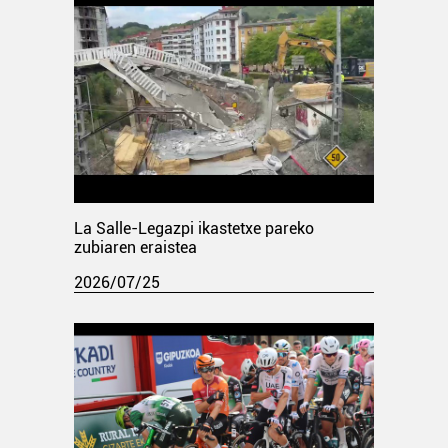
La Salle-Legazpi ikastetxe pareko
zubiaren eraistea
2026/07/25