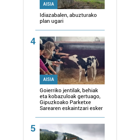
AISIA
Idiazabalen, abuzturako
plan ugari
4
AISIA
Goierriko jentilak, behiak
eta kobazuloak gertuago,
Gipuzkoako Parketxe
Sarearen eskaintzari esker
5