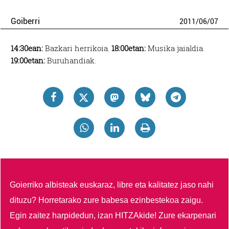
Goiberri
2011
/
06
/
07
14:30ean:
Bazkari herrikoia.
18:00etan:
Musika jaialdia.
19:00etan:
Buruhandiak.
Goierriko albisteak euskaraz, libre eta kalitatez jaso nahi
dituzu?
Horretarako zure babesa ezinbestekoa zaigu.
Egin zaitez harpidedun, izan HITZAkide!
Zure ekarpenari