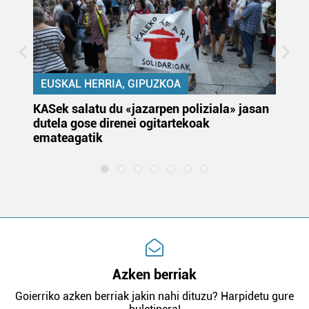
EUSKAL HERRIA, GIPUZKOA
KASek salatu du «jazarpen poliziala» jasan
Pa
dutela gose direnei ogitartekoak
da
emateagatik
«s
Azken berriak
Goierriko azken berriak jakin nahi dituzu? Harpidetu gure