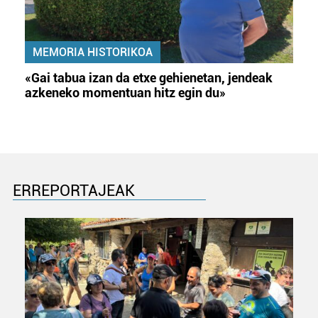
MEMORIA HISTORIKOA
«Gai tabua izan da etxe gehienetan, jendeak
azkeneko momentuan hitz egin du»
ERREPORTAJEAK