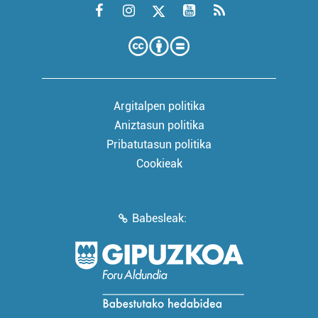
Argitalpen politika
Aniztasun politika
Pribatutasun politika
Cookieak
Babesleak: