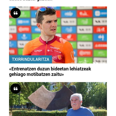
TXIRRINDULARITZA
«Entrenatzen duzun bideetan lehiatzeak
gehiago motibatzen zaitu»