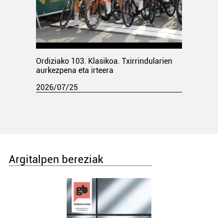
Ordiziako 103. Klasikoa. Txirrindularien
aurkezpena eta irteera
2026/07/25
Argitalpen bereziak