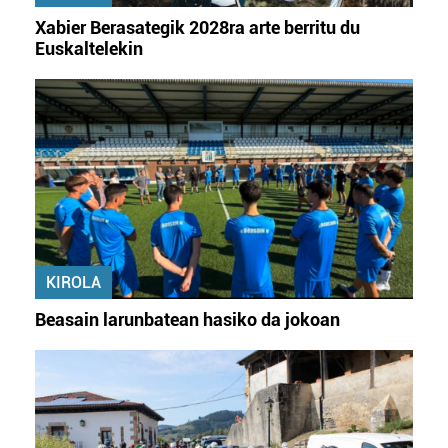
irakurri
Xabier Berasategik 2028ra arte berritu du
Euskaltelekin
KIROLA
Beasain larunbatean hasiko da jokoan