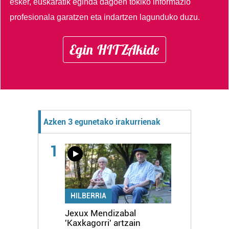
esker, euskaratik eginda dagoen tokiko informazio
profesionala garatzen eta indartzen lagunduko duzu.
Egin HITZAkide
Azken 3 egunetako irakurrienak
1
HILBERRIA
Jexux Mendizabal
'Kaxkagorri' artzain