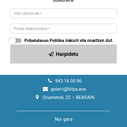
buletinera!
Pribatutasun Politika
irakurri eta onartzen dut.
Harpidetu
943 16 00 56
goierri@hitza.eus
Oriamendi, 32 – BEASAIN
Nor gara