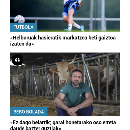
FUTBOLA
«Helburuak hasieratik markatzea beti gaiztoa
izaten da»
BERO BOLADA
«Ez dago belarrik; garai honetarako oso erreta
daude bazter guztiak»