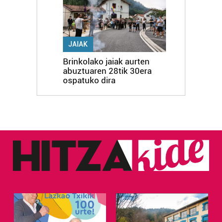
JAIAK
Brinkolako jaiak aurten
abuztuaren 28tik 30era
ospatuko dira