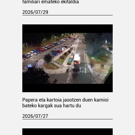
familiari emateko ekitaldia
2026/07/29
Papera eta kartoia jasotzen duen kamioi
bateko kargak sua hartu du
2026/07/27