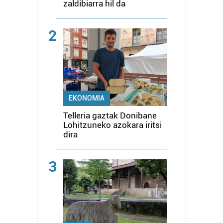
zaldibiarra hil da
2
EKONOMIA
Telleria gaztak Donibane
Lohitzuneko azokara iritsi
dira
3