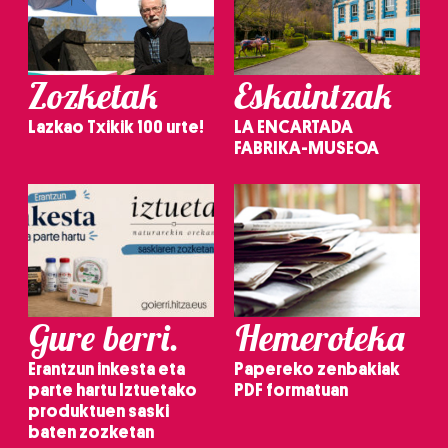
Zozketak
Eskaintzak
Lazkao Txikik 100 urte!
LA ENCARTADA
FABRIKA-MUSEOA
Gure berri.
Hemeroteka
Erantzun inkesta eta
Papereko zenbakiak
parte hartu Iztuetako
PDF formatuan
produktuen saski
baten zozketan