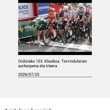
Ordiziako 103. Klasikoa. Txirrindularien
aurkezpena eta irteera
2026/07/25