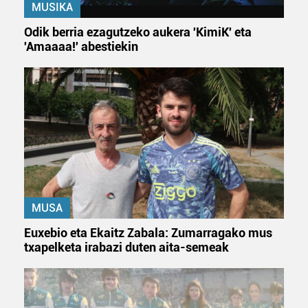
MUSIKA
Odik berria ezagutzeko aukera 'KimiK' eta
'Amaaaa!' abestiekin
MUSA
Euxebio eta Ekaitz Zabala: Zumarragako mus
txapelketa irabazi duten aita-semeak