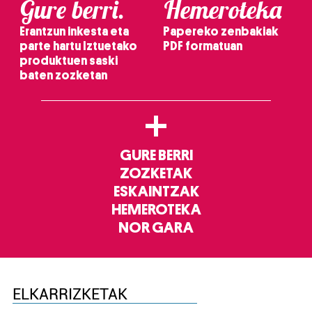
Gure berri.
Hemeroteka
Erantzun inkesta eta
Papereko zenbakiak
parte hartu Iztuetako
PDF formatuan
produktuen saski
baten zozketan
+
GURE BERRI
ZOZKETAK
ESKAINTZAK
HEMEROTEKA
NOR GARA
ELKARRIZKETAK