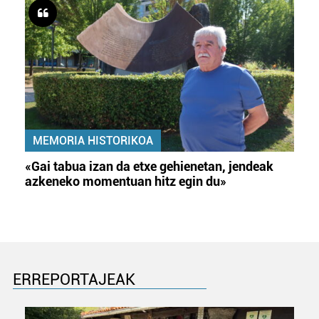
MEMORIA HISTORIKOA
«Gai tabua izan da etxe gehienetan, jendeak
azkeneko momentuan hitz egin du»
ERREPORTAJEAK