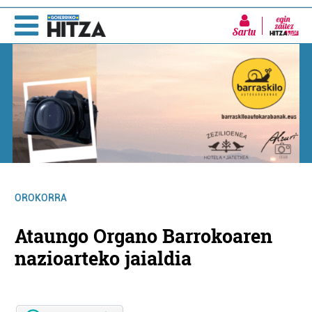
Sartu
OROKORRA
Ataungo Organo Barrokoaren
nazioarteko jaialdia