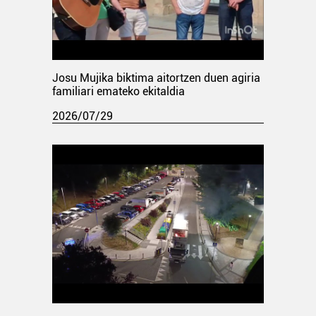
Josu Mujika biktima aitortzen duen agiria
familiari emateko ekitaldia
2026/07/29