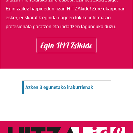
Egin zaitez harpidedun, izan HITZAkide!
Zure ekarpenari
esker, euskaratik eginda dagoen tokiko informazio
profesionala garatzen eta indartzen lagunduko duzu.
Egin HITZAkide
Azken 3 egunetako irakurrienak