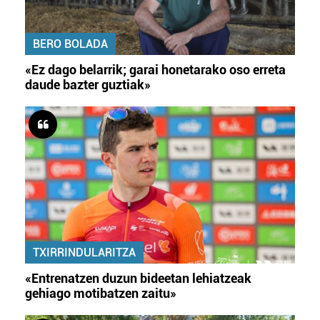
BERO BOLADA
«Ez dago belarrik; garai honetarako oso erreta
daude bazter guztiak»
TXIRRINDULARITZA
«Entrenatzen duzun bideetan lehiatzeak
gehiago motibatzen zaitu»