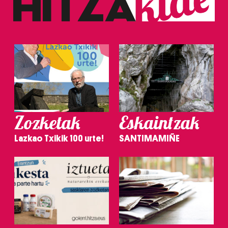
Zozketak
Eskaintzak
Lazkao Txikik 100 urte!
SANTIMAMIÑE