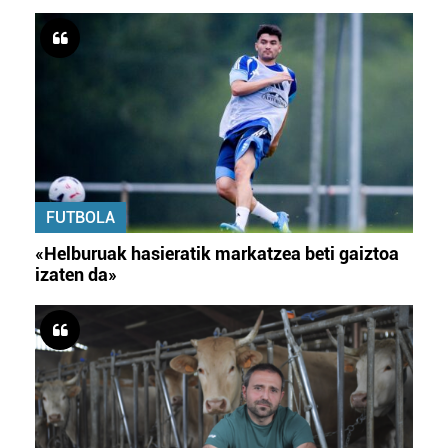
FUTBOLA
«Helburuak hasieratik markatzea beti gaiztoa
izaten da»