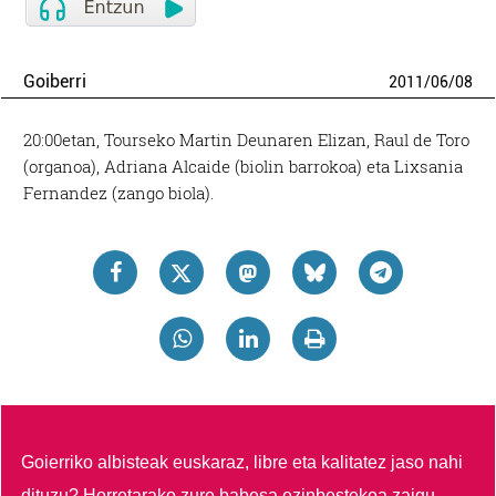
Goiberri
2011
/
06
/
08
20:00etan, Tourseko Martin Deunaren Elizan, Raul de Toro
(organoa), Adriana Alcaide (biolin barrokoa) eta Lixsania
Fernandez (zango biola).
Goierriko albisteak euskaraz, libre eta kalitatez jaso nahi
dituzu?
Horretarako zure babesa ezinbestekoa zaigu.