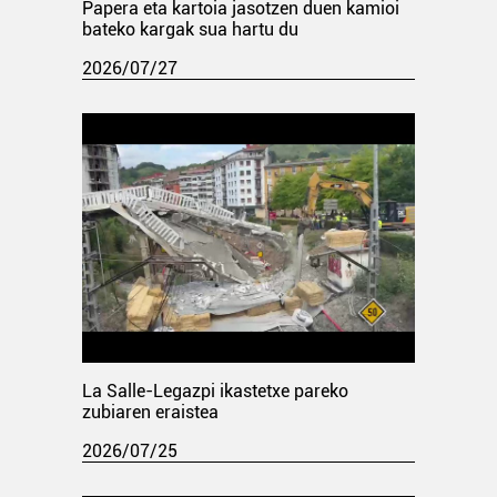
Papera eta kartoia jasotzen duen kamioi
bateko kargak sua hartu du
2026/07/27
La Salle-Legazpi ikastetxe pareko
zubiaren eraistea
2026/07/25