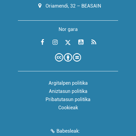
Oriamendi, 32 – BEASAIN
Nor gara
Argitalpen politika
Aniztasun politika
Pribatutasun politika
Cookieak
Babesleak: