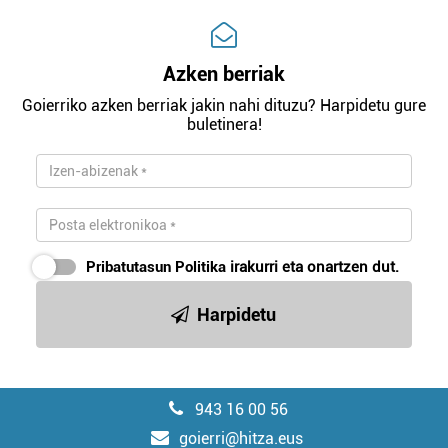
Azken berriak
Goierriko azken berriak jakin nahi dituzu? Harpidetu gure
buletinera!
Pribatutasun Politika
irakurri eta onartzen dut.
Harpidetu
943 16 00 56
goierri@hitza.eus