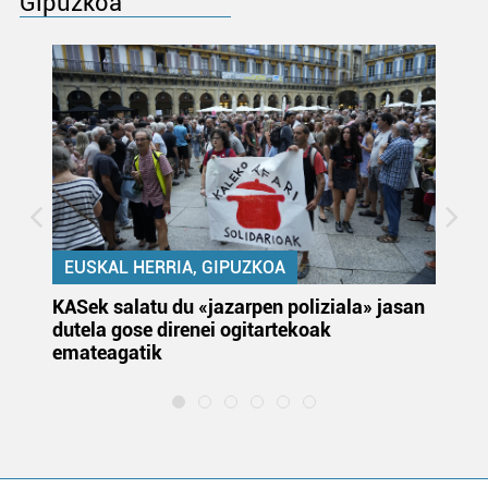
Gipuzkoa
EUSKAL HERRIA, GIPUZKOA
KASek salatu du «jazarpen poliziala» jasan
Pa
dutela gose direnei ogitartekoak
da
emateagatik
«s