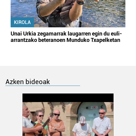
KIROLA
Unai Urkia zegamarrak laugarren egin du euli-
arrantzako beteranoen Munduko Txapelketan
Azken bideoak