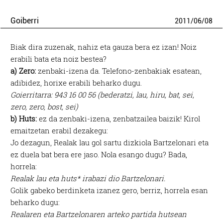
Goiberri
2011
/
06
/
08
Biak dira zuzenak, nahiz eta gauza bera ez izan! Noiz
erabili bata eta noiz bestea?
a) Zero:
zenbaki-izena da. Telefono-zenbakiak esatean,
adibidez, horixe erabili beharko dugu.
Goierritarra: 943 16 00 56 (bederatzi, lau, hiru, bat, sei,
zero, zero, bost, sei)
b) Huts:
ez da zenbaki-izena, zenbatzailea baizik! Kirol
emaitzetan erabil dezakegu:
Jo dezagun, Realak lau gol sartu dizkiola Bartzelonari eta
ez duela bat bera ere jaso. Nola esango dugu? Bada,
horrela:
Realak lau eta huts* irabazi dio Bartzelonari.
Golik gabeko berdinketa izanez gero, berriz, horrela esan
beharko dugu:
Realaren eta Bartzelonaren arteko partida hutsean