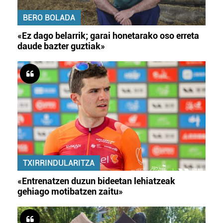
BERO BOLADA
«Ez dago belarrik; garai honetarako oso erreta
daude bazter guztiak»
TXIRRINDULARITZA
«Entrenatzen duzun bideetan lehiatzeak
gehiago motibatzen zaitu»