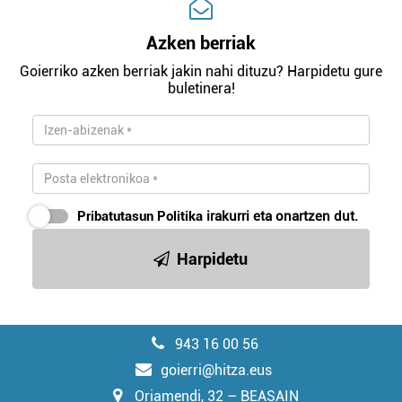
Azken berriak
Goierriko azken berriak jakin nahi dituzu? Harpidetu gure
buletinera!
Pribatutasun Politika
irakurri eta onartzen dut.
Harpidetu
943 16 00 56
goierri@hitza.eus
Oriamendi, 32 – BEASAIN