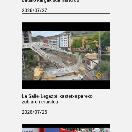
bateko kargak sua hartu du
2026/07/27
La Salle-Legazpi ikastetxe pareko
zubiaren eraistea
2026/07/25