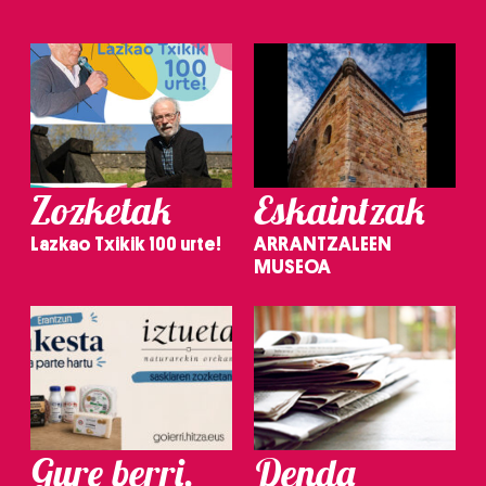
Zozketak
Eskaintzak
Lazkao Txikik 100 urte!
ARRANTZALEEN
MUSEOA
Gure berri.
Denda