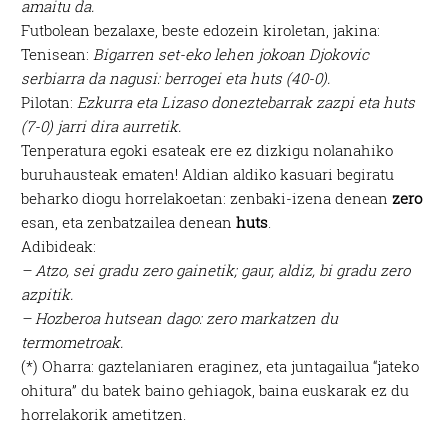
amaitu da.
Futbolean bezalaxe, beste edozein kiroletan, jakina:
Tenisean:
Bigarren set-eko lehen jokoan Djokovic
serbiarra da nagusi: berrogei eta huts (40-0).
Pilotan:
Ezkurra eta Lizaso doneztebarrak zazpi eta huts
(7-0) jarri dira aurretik.
Tenperatura egoki esateak ere ez dizkigu nolanahiko
buruhausteak ematen! Aldian aldiko kasuari begiratu
beharko diogu horrelakoetan: zenbaki-izena denean
zero
esan, eta zenbatzailea denean
huts
.
Adibideak:
– Atzo, sei gradu zero gainetik; gaur, aldiz, bi gradu zero
azpitik.
– Hozberoa hutsean dago: zero markatzen du
termometroak.
(*) Oharra: gaztelaniaren eraginez, eta juntagailua “jateko
ohitura” du batek baino gehiagok, baina euskarak ez du
horrelakorik ametitzen.