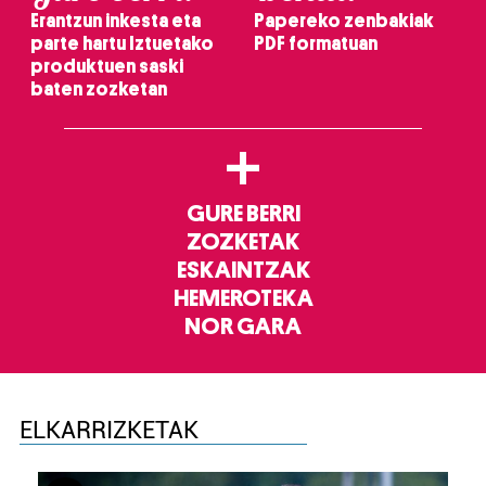
Erantzun inkesta eta
Papereko zenbakiak
parte hartu Iztuetako
PDF formatuan
produktuen saski
baten zozketan
+
GURE BERRI
ZOZKETAK
ESKAINTZAK
HEMEROTEKA
NOR GARA
ELKARRIZKETAK