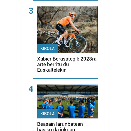
3
KIROLA
Xabier Berasategik 2028ra
arte berritu du
Euskaltelekin
4
KIROLA
Beasain larunbatean
hasiko da jokoan