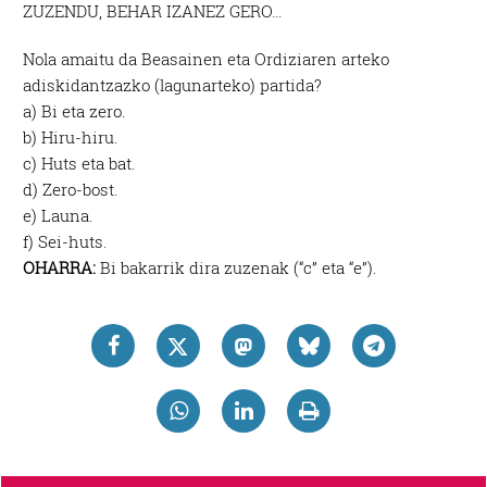
ZUZENDU, BEHAR IZANEZ GERO…
Nola amaitu da Beasainen eta Ordiziaren arteko
adiskidantzazko (lagunarteko) partida?
a) Bi eta zero.
b) Hiru-hiru.
c) Huts eta bat.
d) Zero-bost.
e) Launa.
f) Sei-huts.
OHARRA:
Bi bakarrik dira zuzenak (“c” eta “e”).