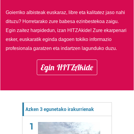
Goierriko albisteak euskaraz, libre eta kalitatez jaso nahi
dituzu?
Horretarako zure babesa ezinbestekoa zaigu.
Egin zaitez harpidedun, izan HITZAkide!
Zure ekarpenari
esker, euskaratik eginda dagoen tokiko informazio
profesionala garatzen eta indartzen lagunduko duzu.
Egin HITZAkide
Azken 3 egunetako irakurrienak
1