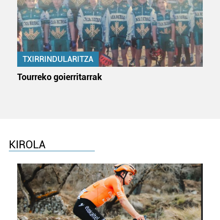
baliatzen gara. Ohar hau onartuz gero, teknologia hori
erabiltzeko baimen esplizitua ematen diguzu.
Gehiago
irakurri
TXIRRINDULARITZA
Tourreko goierritarrak
KIROLA