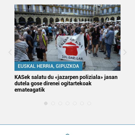
EUSKAL HERRIA, GIPUZKOA
KASek salatu du «jazarpen poliziala» jasan
Pa
dutela gose direnei ogitartekoak
da
emateagatik
«s