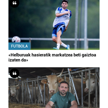
FUTBOLA
«Helburuak hasieratik markatzea beti gaiztoa
izaten da»