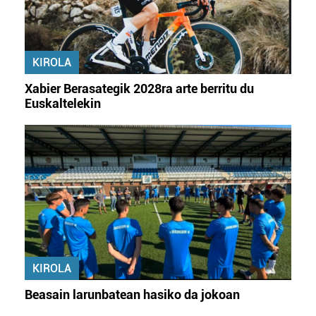
KIROLA
Xabier Berasategik 2028ra arte berritu du
Euskaltelekin
KIROLA
Beasain larunbatean hasiko da jokoan