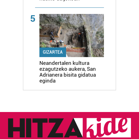
5
GIZARTEA
Neandertalen kultura
ezagutzeko aukera, San
Adrianera bisita gidatua
eginda