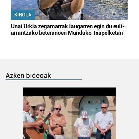
KIROLA
Unai Urkia zegamarrak laugarren egin du euli-
arrantzako beteranoen Munduko Txapelketan
Azken bideoak