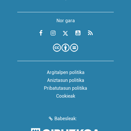
Nor gara
Argitalpen politika
Aniztasun politika
Pribatutasun politika
Cookieak
Babesleak: