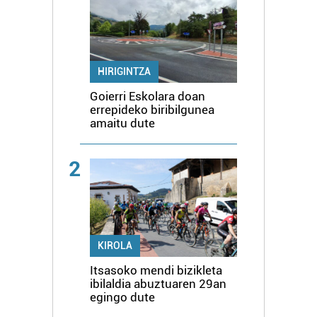
HIRIGINTZA
Goierri Eskolara doan
errepideko biribilgunea
amaitu dute
2
KIROLA
Itsasoko mendi bizikleta
ibilaldia abuztuaren 29an
egingo dute