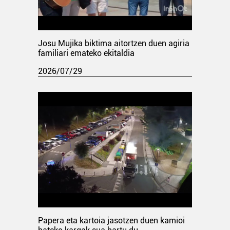
Josu Mujika biktima aitortzen duen agiria
familiari emateko ekitaldia
2026/07/29
Papera eta kartoia jasotzen duen kamioi