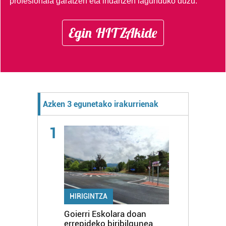
profesionala garatzen eta indartzen lagunduko duzu.
Egin HITZAkide
Azken 3 egunetako irakurrienak
1
HIRIGINTZA
Goierri Eskolara doan
errepideko biribilgunea