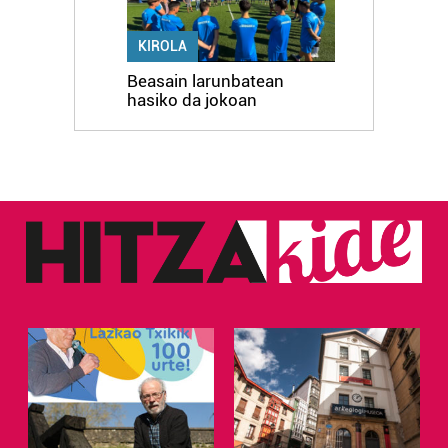
KIROLA
Beasain larunbatean
hasiko da jokoan