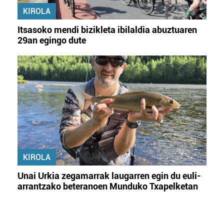
KIROLA
Itsasoko mendi bizikleta ibilaldia abuztuaren
29an egingo dute
KIROLA
Unai Urkia zegamarrak laugarren egin du euli-
arrantzako beteranoen Munduko Txapelketan