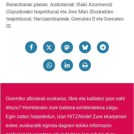
Barandiaran plazan. Aizkolariak: Iñaki Azurmendi
(Gipuzkoako txapelduna) eta Jose Mari (Euskadiko
txapelduna). Harrijasotzaileak: Goenatxo II eta Goenatxo
III.
Goierriko albisteak euskaraz, libre eta kalitatez jaso nahi
dituzu?
Horretarako zure babesa ezinbestekoa zaigu.
Egin zaitez harpidedun, izan HITZAkide!
Zure ekarpenari
esker, euskaratik eginda dagoen tokiko informazio