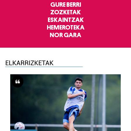
GURE BERRI
ZOZKETAK
ESKAINTZAK
HEMEROTEKA
NOR GARA
ELKARRIZKETAK