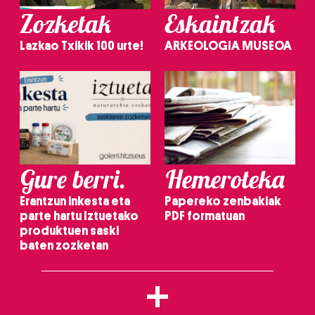
Zozketak
Eskaintzak
Lazkao Txikik 100 urte!
ARKEOLOGIA MUSEOA
Gure berri.
Hemeroteka
Erantzun inkesta eta
Papereko zenbakiak
parte hartu Iztuetako
PDF formatuan
produktuen saski
baten zozketan
+