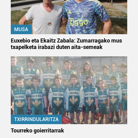
baliatzen gara. Ohar hau onartuz gero, teknologia hori
erabiltzeko baimen esplizitua ematen diguzu.
Gehiago
irakurri
MUSA
Euxebio eta Ekaitz Zabala: Zumarragako mus
txapelketa irabazi duten aita-semeak
TXIRRINDULARITZA
Tourreko goierritarrak