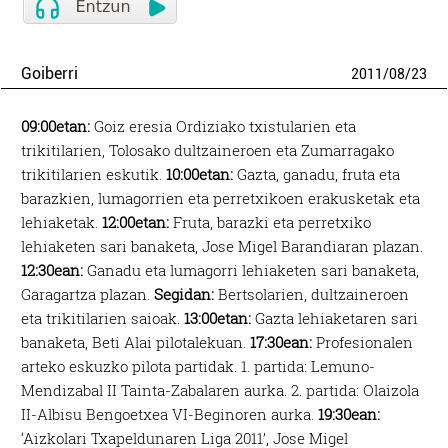
Goiberri
2011
/
08
/
23
09:00etan:
Goiz eresia Ordiziako txistularien eta
trikitilarien, Tolosako dultzaineroen eta Zumarragako
trikitilarien eskutik.
10:00etan:
Gazta, ganadu, fruta eta
barazkien, lumagorrien eta perretxikoen erakusketak eta
lehiaketak.
12:00etan:
Fruta, barazki eta perretxiko
lehiaketen sari banaketa, Jose Migel Barandiaran plazan.
12:30ean:
Ganadu eta lumagorri lehiaketen sari banaketa,
Garagartza plazan.
Segidan:
Bertsolarien, dultzaineroen
eta trikitilarien saioak.
13:00etan:
Gazta lehiaketaren sari
banaketa, Beti Alai pilotalekuan.
17:30ean:
Profesionalen
arteko eskuzko pilota partidak. 1. partida: Lemuno-
Mendizabal II Tainta-Zabalaren aurka. 2. partida: Olaizola
II-Albisu Bengoetxea VI-Beginoren aurka.
19:30ean:
‘Aizkolari Txapeldunaren Liga 2011’, Jose Migel