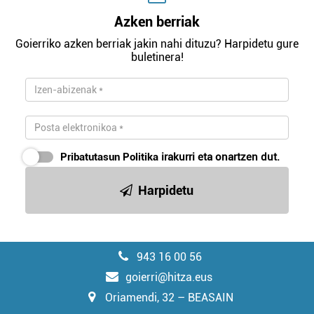
Azken berriak
Goierriko azken berriak jakin nahi dituzu? Harpidetu gure
buletinera!
Pribatutasun Politika
irakurri eta onartzen dut.
Harpidetu
943 16 00 56
goierri@hitza.eus
Oriamendi, 32 – BEASAIN