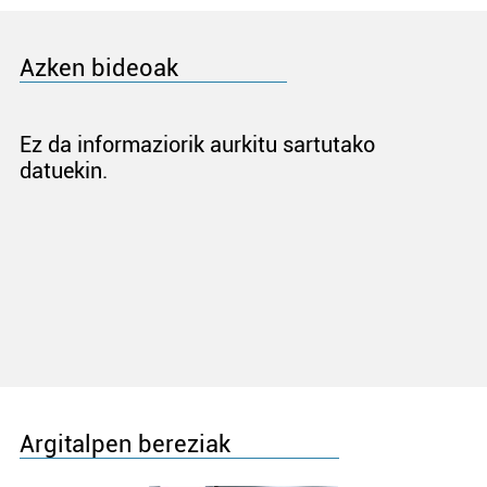
Azken bideoak
Ez da informaziorik aurkitu sartutako
datuekin.
Argitalpen bereziak