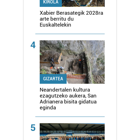
KIROLA
Xabier Berasategik 2028ra
arte berritu du
Euskaltelekin
4
GIZARTEA
Neandertalen kultura
ezagutzeko aukera, San
Adrianera bisita gidatua
eginda
5