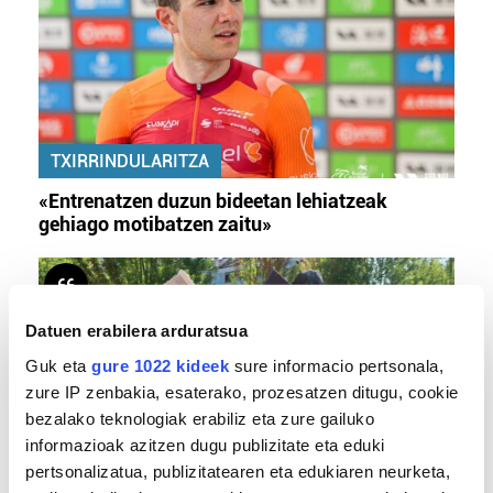
TXIRRINDULARITZA
«Entrenatzen duzun bideetan lehiatzeak
gehiago motibatzen zaitu»
Datuen erabilera arduratsua
Guk eta
gure 1022 kideek
sure informacio pertsonala,
zure IP zenbakia, esaterako, prozesatzen ditugu, cookie
bezalako teknologiak erabiliz eta zure gailuko
informazioak azitzen dugu publizitate eta eduki
pertsonalizatua, publizitatearen eta edukiaren neurketa,
MEMORIA HISTORIKOA