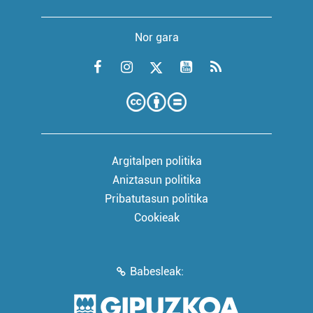
Nor gara
Argitalpen politika
Aniztasun politika
Pribatutasun politika
Cookieak
Babesleak: