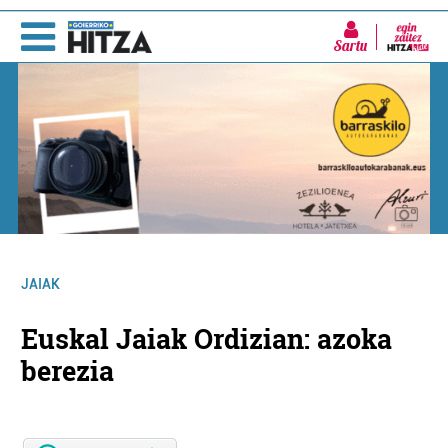
Sartu
JAIAK
Euskal Jaiak Ordizian: azoka
berezia