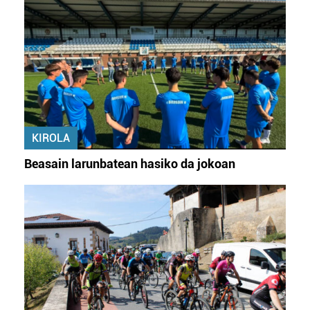
KIROLA
Beasain larunbatean hasiko da jokoan