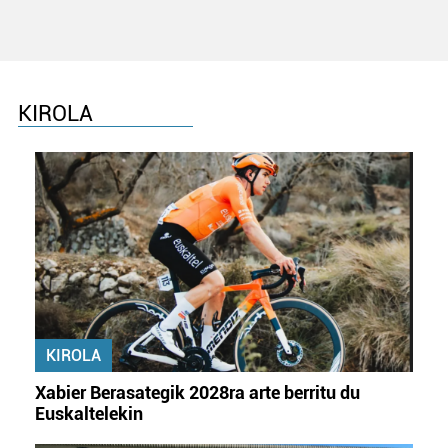
KIROLA
KIROLA
Xabier Berasategik 2028ra arte berritu du
Euskaltelekin