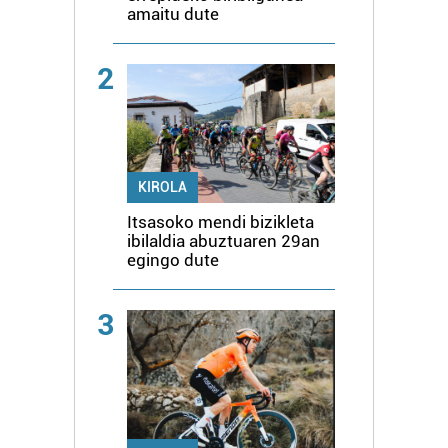
amaitu dute
2
KIROLA
Itsasoko mendi bizikleta
ibilaldia abuztuaren 29an
egingo dute
3