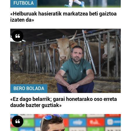
FUTBOLA
«Helburuak hasieratik markatzea beti gaiztoa
izaten da»
BERO BOLADA
«Ez dago belarrik; garai honetarako oso erreta
daude bazter guztiak»