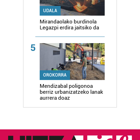
UDALA
Mirandaolako burdinola
Legazpi erdira jaitsiko da
5
OROKORRA
Mendizabal poligonoa
berriz urbanizatzeko lanak
aurrera doaz