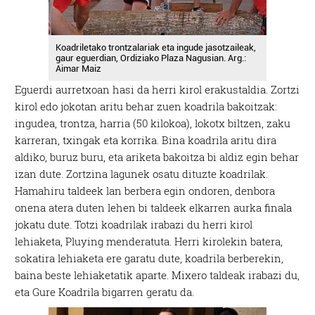
Koadriletako trontzalariak eta ingude jasotzaileak,
gaur eguerdian, Ordiziako Plaza Nagusian. Arg.:
Aimar Maiz
Eguerdi aurretxoan hasi da herri kirol erakustaldia. Zortzi
kirol edo jokotan aritu behar zuen koadrila bakoitzak:
ingudea, trontza, harria (50 kilokoa), lokotx biltzen, zaku
karreran, txingak eta korrika. Bina koadrila aritu dira
aldiko, buruz buru, eta ariketa bakoitza bi aldiz egin behar
izan dute. Zortzina lagunek osatu dituzte koadrilak.
Hamahiru taldeek lan berbera egin ondoren, denbora
onena atera duten lehen bi taldeek elkarren aurka finala
jokatu dute. Totzi koadrilak irabazi du herri kirol
lehiaketa, Pluying menderatuta. Herri kirolekin batera,
sokatira lehiaketa ere garatu dute, koadrila berberekin,
baina beste lehiaketatik aparte. Mixero taldeak irabazi du,
eta Gure Koadrila bigarren geratu da.