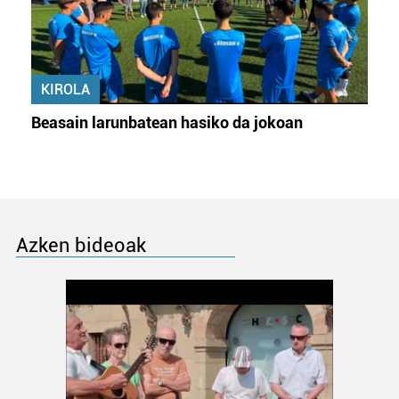
KIROLA
Beasain larunbatean hasiko da jokoan
Azken bideoak