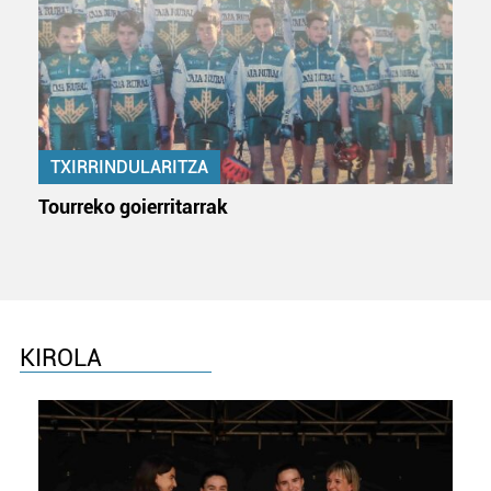
zerbitzuak hobetzeko asmoz, cookie teknologiaz
baliatzen gara. Ohar hau onartuz gero, teknologia hori
erabiltzeko baimen esplizitua ematen diguzu.
Gehiago
irakurri
TXIRRINDULARITZA
Tourreko goierritarrak
KIROLA