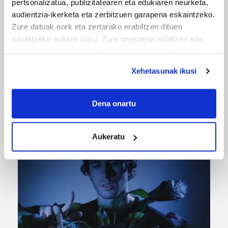
pertsonalizatua, publizitatearen eta edukiaren neurketa,
audientzia-ikerketa eta zerbitzuen garapena eskaintzeko.
Zure datuak nork eta zertarako erabiltzen dituen
hautatzeko aukera duzu. Zure onespena aldatzen edo
deuseztatzen ahal duzu edozein momentutan, Cookie
deklaraziotik edo Privacy triggerean klikatuz.
Xehetasunak ikusi
If you allow, we would also like to:
URBIAKO FESTA
Collect information about your geographical
Dena onartu
location which can be accurate to within several
Urbiako zelaiak erromeria leku
meters
Aukeratu
Identify your device by actively scanning it for
specific characteristics (fingerprinting)
Find out more about how your personal data is processed
and set your preferences in the
details section
.
Guk eta gure bazkideek zure datu pertsonalak
prozesatzen ditugu, zure IP zenbakia, besteak beste,
teknologia erabiliz, cookieak adibidez, iragarki eta eduki