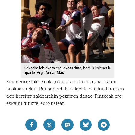
Sokatira lehiaketa ere jokatu dute, herri kirolenetik
aparte. Arg.: Aimar Maiz
Emaneurre taldekoak gustura agertu dira jaialdiaren
bilakaerarekin. Bai partaidetza aldetik, bai ikustera joan
den herritar saldoarekin pozarren daude. Pintxoak ere
eskaini dituzte, euro batean.