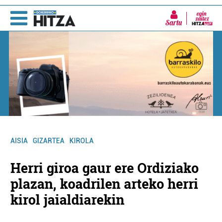
Sartu
AISIA
GIZARTEA
KIROLA
Herri giroa gaur ere Ordiziako
plazan, koadrilen arteko herri
kirol jaialdiarekin