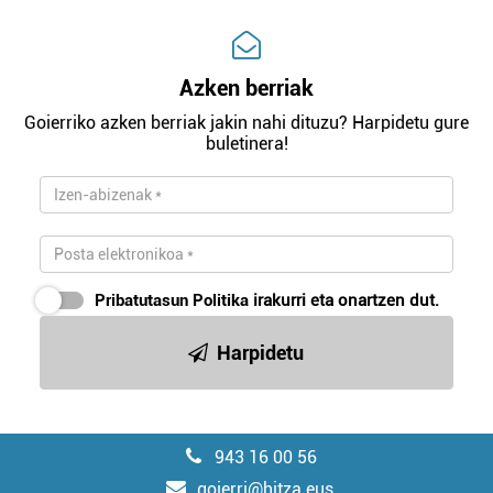
Azken berriak
Goierriko azken berriak jakin nahi dituzu? Harpidetu gure
buletinera!
Pribatutasun Politika
irakurri eta onartzen dut.
Harpidetu
943 16 00 56
goierri@hitza.eus