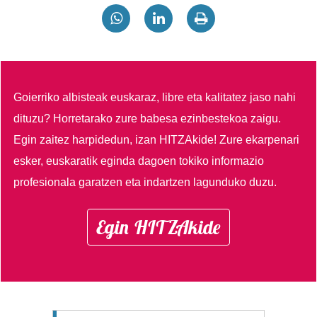
Goierriko albisteak euskaraz, libre eta kalitatez jaso nahi
dituzu?
Horretarako zure babesa ezinbestekoa zaigu.
Egin zaitez harpidedun, izan HITZAkide!
Zure ekarpenari
esker, euskaratik eginda dagoen tokiko informazio
profesionala garatzen eta indartzen lagunduko duzu.
Egin HITZAkide