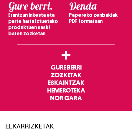
Gure berri.
Denda
Erantzun inkesta eta
Papereko zenbakiak
parte hartu Iztuetako
PDF formatuan
produktuen saski
baten zozketan
+
GURE BERRI
ZOZKETAK
ESKAINTZAK
HEMEROTEKA
NOR GARA
ELKARRIZKETAK