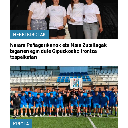
HERRI KIROLAK
Naiara Peñagarikanok eta Naia Zubillagak
bigarren egin dute Gipuzkoako trontza
txapelketan
KIROLA