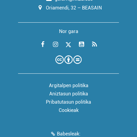
Oriamendi, 32 – BEASAIN
Nor gara
Argitalpen politika
Aniztasun politika
Pribatutasun politika
Cookieak
Babesleak: