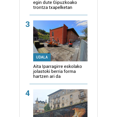
egin dute Gipuzkoako
trontza txapelketan
3
UDALA
Aita Iparragirre eskolako
jolastoki berria forma
hartzen ari da
4