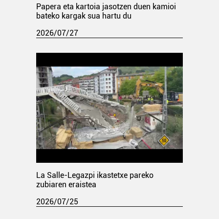
Papera eta kartoia jasotzen duen kamioi
bateko kargak sua hartu du
2026/07/27
La Salle-Legazpi ikastetxe pareko
zubiaren eraistea
2026/07/25