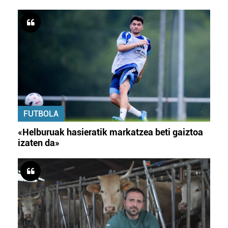
FUTBOLA
«Helburuak hasieratik markatzea beti gaiztoa
izaten da»