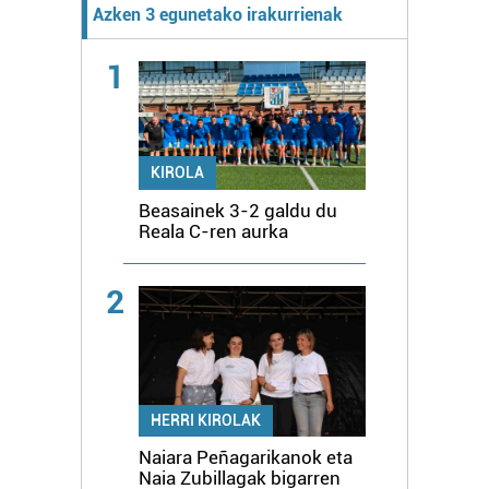
Azken 3 egunetako irakurrienak
1
KIROLA
Beasainek 3-2 galdu du
Reala C-ren aurka
2
HERRI KIROLAK
Naiara Peñagarikanok eta
Naia Zubillagak bigarren