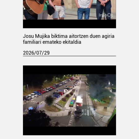
Josu Mujika biktima aitortzen duen agiria
familiari emateko ekitaldia
2026/07/29