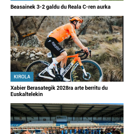
Beasainek 3-2 galdu du Reala C-ren aurka
KIROLA
Xabier Berasategik 2028ra arte berritu du
Euskaltelekin