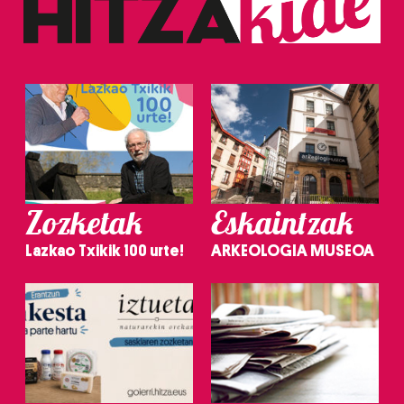
Zozketak
Eskaintzak
Lazkao Txikik 100 urte!
ARKEOLOGIA MUSEOA