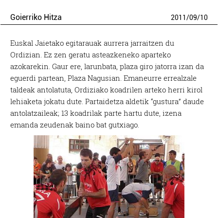
Goierriko Hitza
2011
/
09
/
10
Euskal Jaietako egitarauak aurrera jarraitzen du
Ordizian. Ez zen geratu asteazkeneko aparteko
azokarekin. Gaur ere, larunbata, plaza giro jatorra izan da
eguerdi partean, Plaza Nagusian. Emaneurre errealzale
taldeak antolatuta, Ordiziako koadrilen arteko herri kirol
lehiaketa jokatu dute. Partaidetza aldetik “gustura” daude
antolatzaileak; 13 koadrilak parte hartu dute, izena
emanda zeudenak baino bat gutxiago.