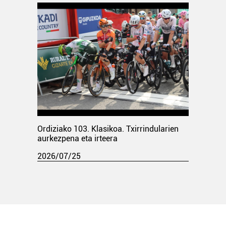
Ordiziako 103. Klasikoa. Txirrindularien
aurkezpena eta irteera
2026/07/25