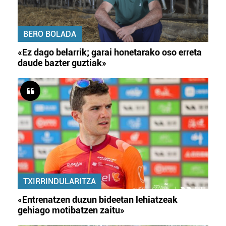
BERO BOLADA
«Ez dago belarrik; garai honetarako oso erreta
daude bazter guztiak»
TXIRRINDULARITZA
«Entrenatzen duzun bideetan lehiatzeak
gehiago motibatzen zaitu»