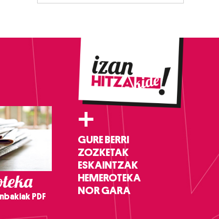
+
GURE BERRI
ZOZKETAK
ESKAINTZAK
teka
HEMEROTEKA
NOR GARA
nbakiak PDF