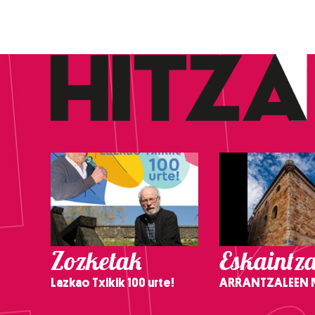
Zozketak
Eskaintz
Lazkao Txikik 100 urte!
ARRANTZALEEN