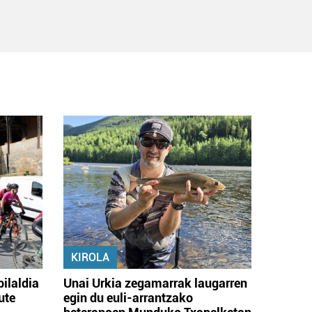
KIROLA
bilaldia
Unai Urkia zegamarrak laugarren
ute
egin du euli-arrantzako