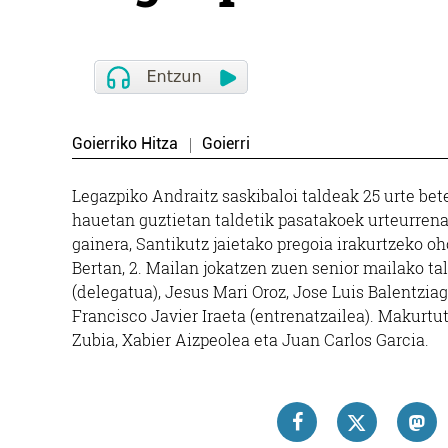
Goierriko Hitza
Goierri
Legazpiko Andraitz saskibaloi taldeak 25 urte bete
hauetan guztietan taldetik pasatakoek urteurrena
gainera, Santikutz jaietako pregoia irakurtzeko o
Bertan, 2. Mailan jokatzen zuen senior mailako tal
(delegatua), Jesus Mari Oroz, Jose Luis Balentziag
Francisco Javier Iraeta (entrenatzailea). Makurtut
Zubia, Xabier Aizpeolea eta Juan Carlos Garcia.