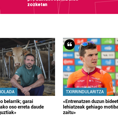
zozketan
BOLADA
TXIRRINDULARITZA
o belarrik; garai
«Entrenatzen duzun bidee
ako oso erreta daude
lehiatzeak gehiago motib
guztiak»
zaitu»