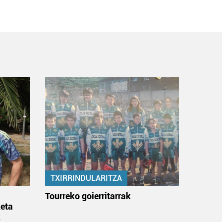
TXIRRINDULARITZA
:
Tourreko goierritarrak
eta
k