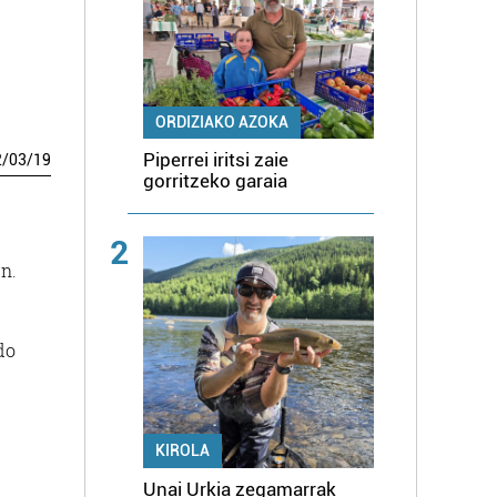
ORDIZIAKO AZOKA
Piperrei iritsi zaie
2
/
03
/
19
gorritzeko garaia
2
n.
do
KIROLA
Unai Urkia zegamarrak