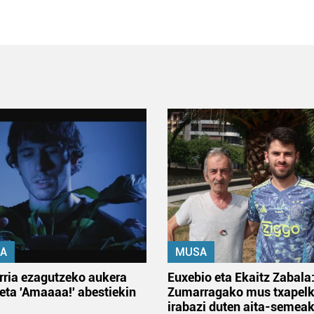
A
MUSA
rria ezagutzeko aukera
Euxebio eta Ekaitz Zabala
 eta 'Amaaaa!' abestiekin
Zumarragako mus txapelk
irabazi duten aita-semea