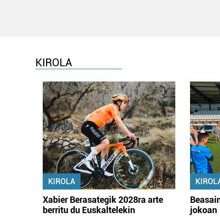
KIROLA
KIROLA
KIROL
Xabier Berasategik 2028ra arte
Beasain
berritu du Euskaltelekin
jokoan