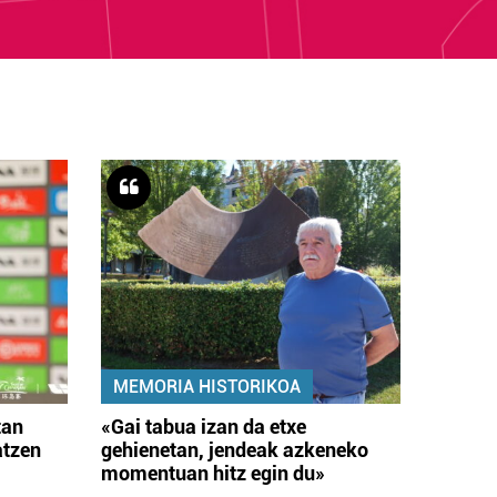
MEMORIA HISTORIKOA
tan
«Gai tabua izan da etxe
atzen
gehienetan, jendeak azkeneko
momentuan hitz egin du»