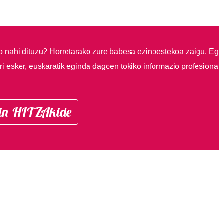
so nahi dituzu?
Horretarako zure babesa ezinbestekoa zaigu. Eg
i esker, euskaratik eginda dagoen tokiko informazio profesiona
in HITZAkide