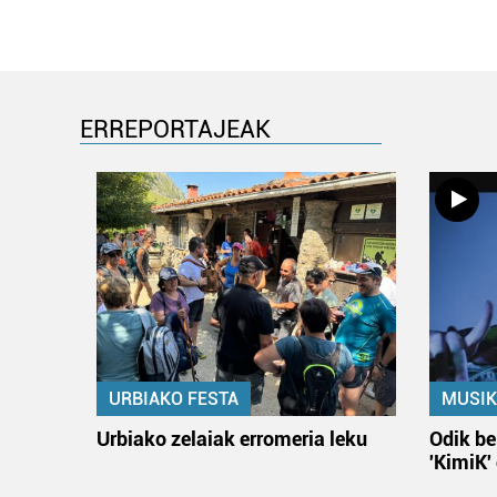
ERREPORTAJEAK
URBIAKO FESTA
MUSIK
Urbiako zelaiak erromeria leku
Odik be
'KimiK'