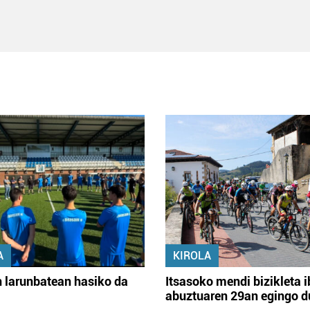
A
KIROLA
 larunbatean hasiko da
Itsasoko mendi bizikleta i
abuztuaren 29an egingo d