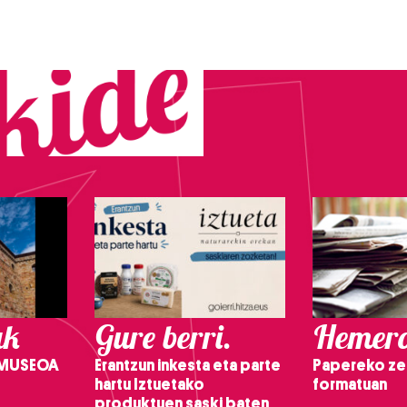
ak
Gure berri.
Hemero
 MUSEOA
Erantzun inkesta eta parte
Papereko ze
hartu Iztuetako
formatuan
produktuen saski baten