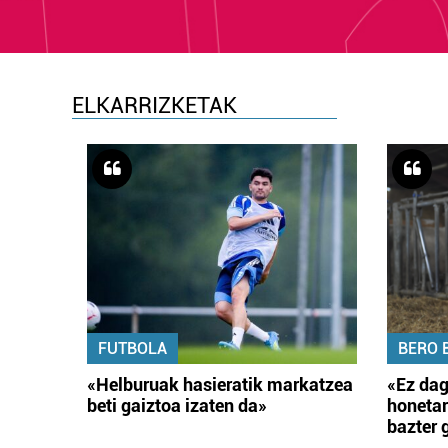
ELKARRIZKETAK
FUTBOLA
BERO 
«Helburuak hasieratik markatzea
«Ez dag
beti gaiztoa izaten da»
honetar
bazter 