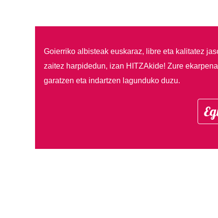
Goierriko albisteak euskaraz, libre eta kalitatez ja
zaitez harpidedun, izan HITZAkide!
Zure ekarpenar
garatzen eta indartzen lagunduko duzu.
Eg