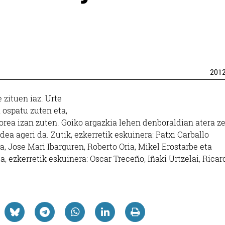
201
 zituen iaz. Urte
 ospatu zuten eta,
horea izan zuten. Goiko argazkia lehen denboraldian atera ze
dea ageri da. Zutik, ezkerretik eskuinera: Patxi Carballo
a, Jose Mari Ibarguren, Roberto Oria, Mikel Erostarbe eta
a, ezkerretik eskuinera: Oscar Treceño, Iñaki Urtzelai, Ricar