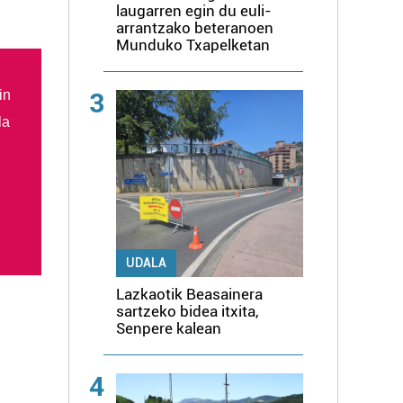
laugarren egin du euli-
arrantzako beteranoen
Munduko Txapelketan
in
3
la
UDALA
Lazkaotik Beasainera
sartzeko bidea itxita,
Senpere kalean
4