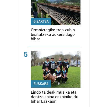
GIZARTEA
Ormaiztegiko tren zubia
bisitatzeko aukera dago
bihar
5
EUSKARA
Eingo taldeak musika eta
dantza saioa eskainiko du
bihar Lazkaon