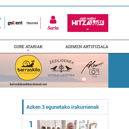
Sartu
GURE ATARIAK
ADIMEN ARTIFIZIALA
Azken 3 egunetako irakurrienak
1