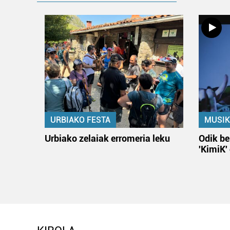
URBIAKO FESTA
MUSIK
Urbiako zelaiak erromeria leku
Odik be
'KimiK'