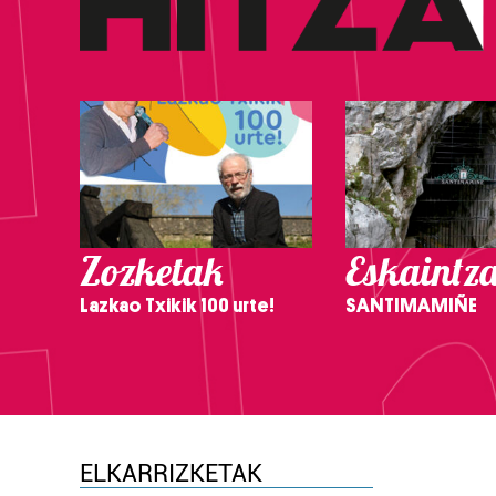
Zozketak
Eskaintz
Lazkao Txikik 100 urte!
SANTIMAMIÑE
ELKARRIZKETAK