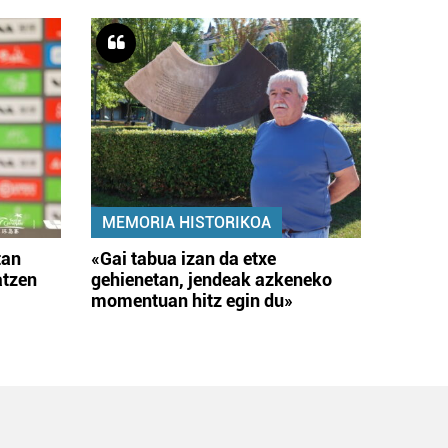
MEMORIA HISTORIKOA
tan
«Gai tabua izan da etxe
atzen
gehienetan, jendeak azkeneko
momentuan hitz egin du»