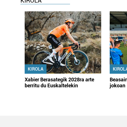
KIROLA
KIROLA
KIROL
Xabier Berasategik 2028ra arte
Beasain
berritu du Euskaltelekin
jokoan