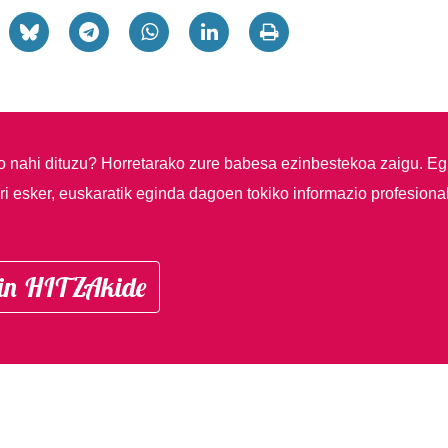
so nahi dituzu?
Horretarako zure babesa ezinbestekoa zaigu. Eg
i esker, euskaratik eginda dagoen tokiko informazio profesiona
in HITZAkide