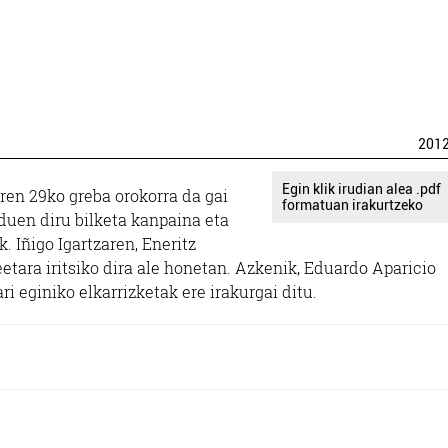
201
Egin klik irudian alea .pdf
aren 29ko greba orokorra da gai
formatuan irakurtzeko
 duen diru bilketa kanpaina eta
. Iñigo Igartzaren, Eneritz
etara iritsiko dira ale honetan. Azkenik, Eduardo Aparicio
ri eginiko elkarrizketak ere irakurgai ditu.