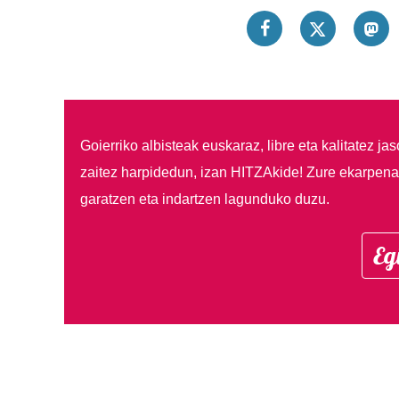
Goierriko albisteak euskaraz, libre eta kalitatez ja
zaitez harpidedun, izan HITZAkide!
Zure ekarpenar
garatzen eta indartzen lagunduko duzu.
Eg