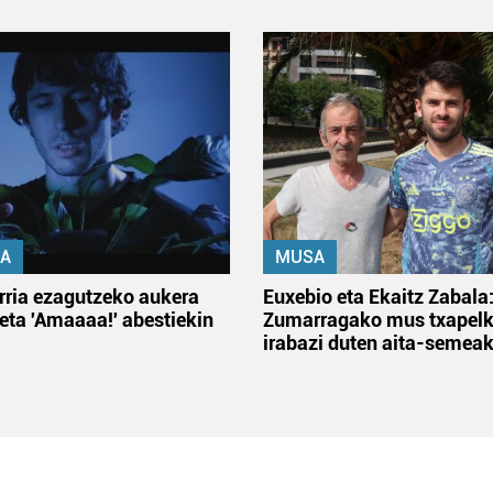
A
MUSA
rria ezagutzeko aukera
Euxebio eta Ekaitz Zabala
 eta 'Amaaaa!' abestiekin
Zumarragako mus txapelk
irabazi duten aita-semea