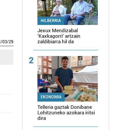
HILBERRIA
Jexux Mendizabal
'Kaxkagorri' artzain
zaldibiarra hil da
2
/
03
/
29
2
EKONOMIA
Telleria gaztak Donibane
Lohitzuneko azokara iritsi
dira