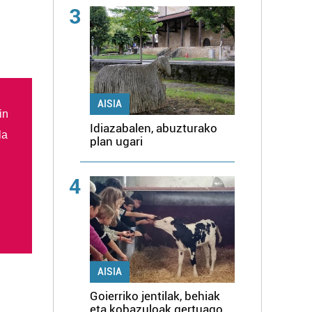
3
AISIA
in
Idiazabalen, abuzturako
la
plan ugari
4
AISIA
Goierriko jentilak, behiak
eta kobazuloak gertuago,