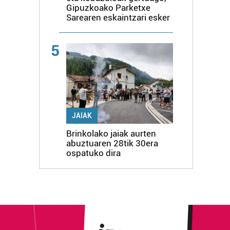
Gipuzkoako Parketxe
Sarearen eskaintzari esker
5
JAIAK
Brinkolako jaiak aurten
abuztuaren 28tik 30era
ospatuko dira