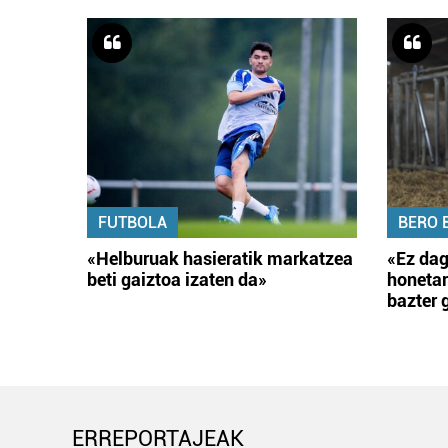
FUTBOLA
BERO 
«Helburuak hasieratik markatzea
«Ez dag
beti gaiztoa izaten da»
honetar
bazter 
ERREPORTAJEAK