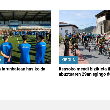
A
KIROLA
 larunbatean hasiko da
Itsasoko mendi bizikleta i
abuztuaren 29an egingo d