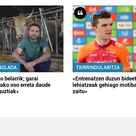
BOLADA
TXIRRINDULARITZA
o belarrik; garai
«Entrenatzen duzun bidee
ako oso erreta daude
lehiatzeak gehiago motib
guztiak»
zaitu»