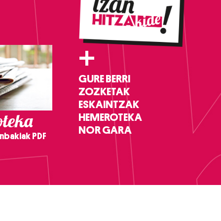
+
GURE BERRI
ZOZKETAK
ESKAINTZAK
teka
HEMEROTEKA
NOR GARA
nbakiak PDF