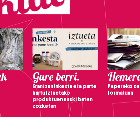
ak
Gure berri.
Hemero
Erantzun inkesta eta parte
Papereko ze
hartu Iztuetako
formatuan
produktuen saski baten
zozketan