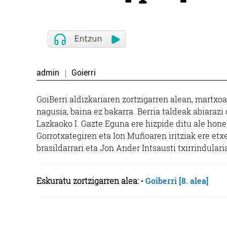
admin
Goierri
GoiBerri aldizkariaren zortzigarren alean, martxo
nagusia, baina ez bakarra. Berria taldeak abiarazi
Lazkaoko I. Gazte Eguna ere hizpide ditu ale honek
Gorrotxategiren eta Ion Muñoaren iritziak ere etxe
brasildarrari eta Jon Ander Intsausti txirrindularia
Eskuratu zortzigarren alea:
•
Goiberri [8. alea]