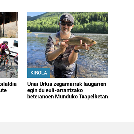
KIROLA
bilaldia
Unai Urkia zegamarrak laugarren
ute
egin du euli-arrantzako
beteranoen Munduko Txapelketan