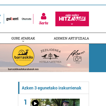
Sartu
GURE ATARIAK
ADIMEN ARTIFIZIALA
Azken 3 egunetako irakurrienak
1