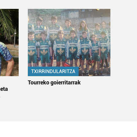
TXIRRINDULARITZA
:
Tourreko goierritarrak
eta
k