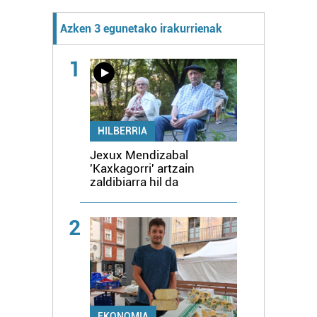
Azken 3 egunetako irakurrienak
1
HILBERRIA
Jexux Mendizabal
'Kaxkagorri' artzain
zaldibiarra hil da
2
EKONOMIA