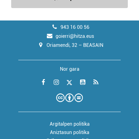
943 16 00 56
goierri@hitza.eus
Oriamendi, 32 – BEASAIN
Nor gara
Argitalpen politika
Aniztasun politika