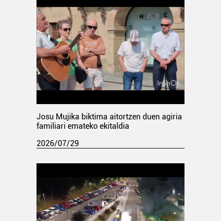
Josu Mujika biktima aitortzen duen agiria
familiari emateko ekitaldia
2026/07/29