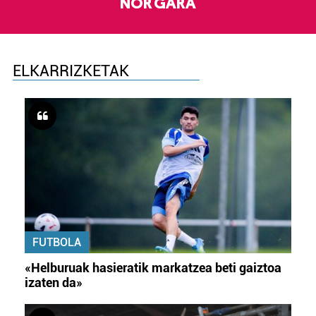
NOR GARA
ELKARRIZKETAK
FUTBOLA
«Helburuak hasieratik markatzea beti gaiztoa
izaten da»