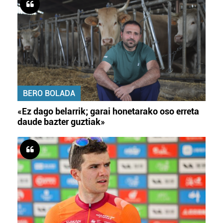
BERO BOLADA
«Ez dago belarrik; garai honetarako oso erreta
daude bazter guztiak»