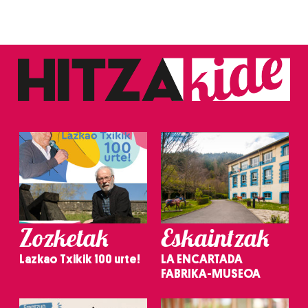
Zozketak
Eskaintzak
Lazkao Txikik 100 urte!
LA ENCARTADA
FABRIKA-MUSEOA