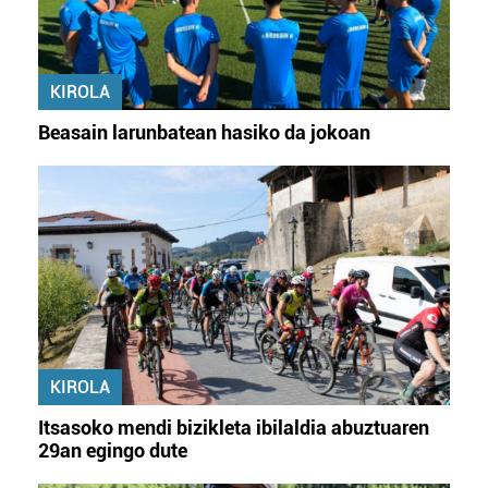
KIROLA
Beasain larunbatean hasiko da jokoan
KIROLA
Itsasoko mendi bizikleta ibilaldia abuztuaren
29an egingo dute