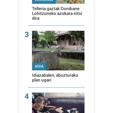
Telleria gaztak Donibane
Lohitzuneko azokara iritsi
dira
3
AISIA
Idiazabalen, abuzturako
plan ugari
4