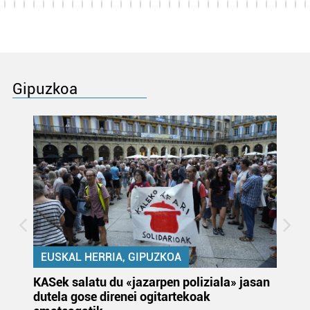
Gipuzkoa
EUSKAL HERRIA, GIPUZKOA
KASek salatu du «jazarpen poliziala» jasan
Pa
dutela gose direnei ogitartekoak
da