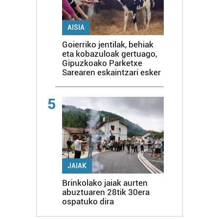
AISIA
Goierriko jentilak, behiak
eta kobazuloak gertuago,
Gipuzkoako Parketxe
Sarearen eskaintzari esker
5
JAIAK
Brinkolako jaiak aurten
abuztuaren 28tik 30era
ospatuko dira