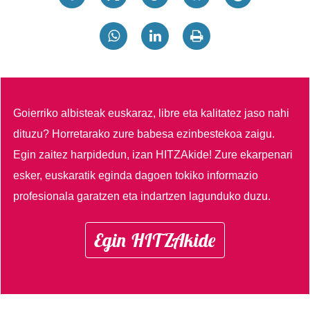
Goierriko albisteak euskaraz, libre eta kalitatez jaso nahi
dituzu?
Horretarako zure babesa ezinbestekoa zaigu.
Egin zaitez harpidedun, izan HITZAkide!
Zure ekarpenari
esker, euskaratik eginda dagoen tokiko informazio
profesionala garatzen eta indartzen lagunduko duzu.
Egin HITZAkide