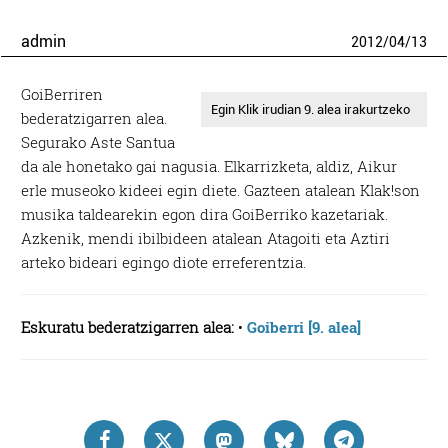
admin
2012
/
04
/
13
GoiBerriren
Egin Klik irudian 9. alea irakurtzeko
bederatzigarren alea.
Segurako Aste Santua
da ale honetako gai nagusia. Elkarrizketa, aldiz, Aikur
erle museoko kideei egin diete. Gazteen atalean Klak!son
musika taldearekin egon dira GoiBerriko kazetariak.
Azkenik, mendi ibilbideen atalean Atagoiti eta Aztiri
arteko bideari egingo diote erreferentzia.
Eskuratu bederatzigarren alea:
•
Goiberri [9. alea]