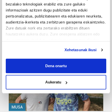
bezalako teknologiak erabiliz eta zure gailuko
informazioak azitzen dugu publizitate eta eduki
pertsonalizatua, publizitatearen eta edukiaren neurketa,
audientzia-ikerketa eta zerbitzuen garapena eskaintzeko.
Zure datuak nork eta zertarako erabiltzen dituen
MUSIKA
hautatzeko aukera duzu. Zure onespena aldatzen edo
deuseztatzen ahal duzu edozein momentutan, Cookie
Odik berria ezagutzeko aukera 'KimiK' eta
deklaraziotik edo Privacy triggerean klikatuz.
'Amaaaa!' abestiekin
Xehetasunak ikusi
If you allow, we would also like to:
Collect information about your geographical
Dena onartu
location which can be accurate to within several
meters
Aukeratu
Identify your device by actively scanning it for
specific characteristics (fingerprinting)
Find out more about how your personal data is processed
and set your preferences in the
details section
.
MUSA