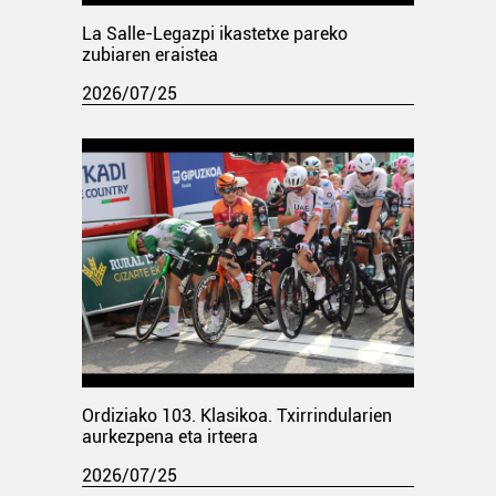
La Salle-Legazpi ikastetxe pareko
zubiaren eraistea
2026/07/25
Ordiziako 103. Klasikoa. Txirrindularien
aurkezpena eta irteera
2026/07/25