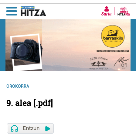
Sartu
OROKORRA
9. alea [.pdf]