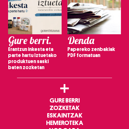
Gure berri.
Denda
Erantzun inkesta eta
Papereko zenbakiak
parte hartu Iztuetako
PDF formatuan
produktuen saski
baten zozketan
+
GURE BERRI
ZOZKETAK
ESKAINTZAK
HEMEROTEKA