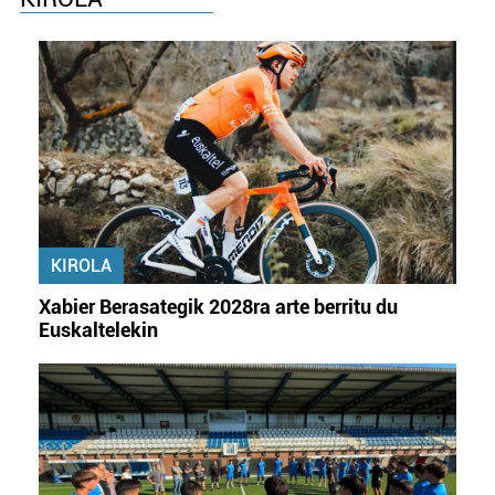
Webgune honek cookie propioak eta hirugarrenen cookie-
fitxategiak erabiltzen ditu. Zure esperientzia eta
zerbitzuak hobetzeko asmoz, cookie teknologiaz
baliatzen gara. Ohar hau onartuz gero, teknologia hori
erabiltzeko baimen esplizitua ematen diguzu.
Gehiago
irakurri
KIROLA
Xabier Berasategik 2028ra arte berritu du
Euskaltelekin