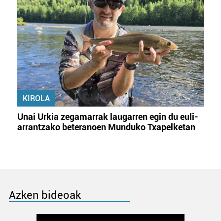
KIROLA
Unai Urkia zegamarrak laugarren egin du euli-
arrantzako beteranoen Munduko Txapelketan
Azken bideoak