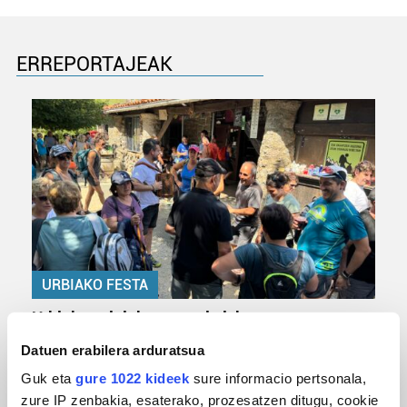
ERREPORTAJEAK
URBIAKO FESTA
Urbiako zelaiak erromeria leku
Datuen erabilera arduratsua
Guk eta
gure 1022 kideek
sure informacio pertsonala,
zure IP zenbakia, esaterako, prozesatzen ditugu, cookie