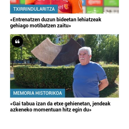
TXIRRINDULARITZA
«Entrenatzen duzun bideetan lehiatzeak
gehiago motibatzen zaitu»
MEMORIA HISTORIKOA
«Gai tabua izan da etxe gehienetan, jendeak
azkeneko momentuan hitz egin du»