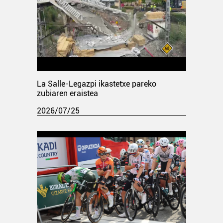
La Salle-Legazpi ikastetxe pareko
zubiaren eraistea
2026/07/25