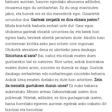
batzuen aurrean, haurrei egindako abusuena adibidez,
itsuarena egin du zenbaitetan. Ez du ongi erantzuten
jakin, eta horrek ere ez dio mesederik egin. Gizartetik
urrunduz doa.
Gazteak zergatik ez dira elizara joaten?
Moda kontutik baduela zerbait uste dut. Gaur egun
ohikoena gazteak elizatik urruntzea da, eta batek hori
egiten badu, besteek atzetik jarraitzen diote. Akolito hasi
nintzenean kritika asko jaso nituen nire inguruan.
Ohikotik ateratzen dena ez ulertzeko joera daukagu.
Sinistuna al zara?
Bai, nahiz eta elizak esaten duen
guztiarekin bat ez natorren. Nire ustez, askok kontrakoa
esaten duten arren, sinisten ez duenik ez dago. Guztiok
daukagu zerbaitetan edo norbaitengan sinisteko beharra.
Askok lotsa ematen dielako ez dute hori aitortzen.
Zein
da mezatik gustukoen duzun unea?
Ez nuke bakarra
aukeratuko. Mezen artean Gabonetakoak izaten dira
politenak. Hiletak, adibidez, ez dira gustagarriak izaten,
baina horrelako egoeren aurrean egoteak asko irakatsi dit
bizitzaz eta heriotzaz.