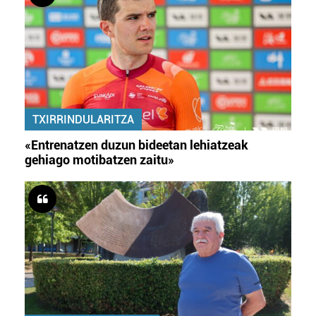
TXIRRINDULARITZA
«Entrenatzen duzun bideetan lehiatzeak
gehiago motibatzen zaitu»