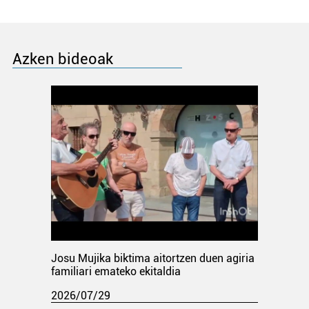
Azken bideoak
Josu Mujika biktima aitortzen duen agiria
familiari emateko ekitaldia
2026/07/29