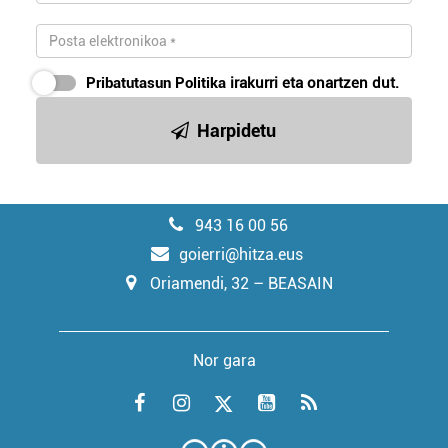
Pribatutasun Politika
irakurri eta onartzen dut.
Harpidetu
943 16 00 56
goierri@hitza.eus
Oriamendi, 32 – BEASAIN
Nor gara