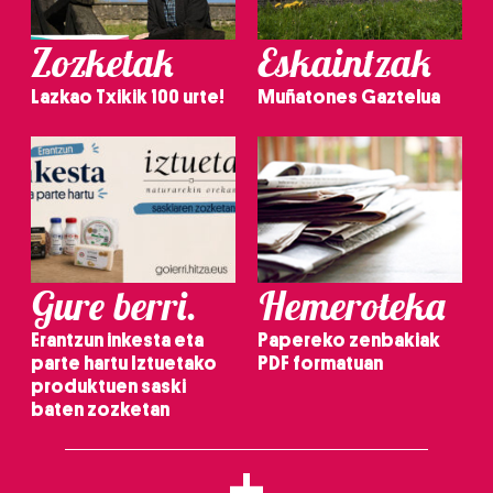
Zozketak
Eskaintzak
Lazkao Txikik 100 urte!
Muñatones Gaztelua
Gure berri.
Hemeroteka
Erantzun inkesta eta
Papereko zenbakiak
parte hartu Iztuetako
PDF formatuan
produktuen saski
baten zozketan
+