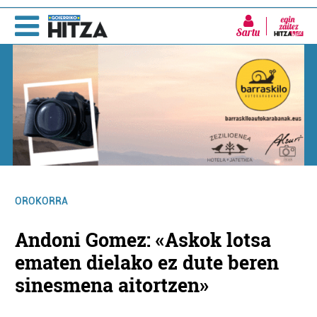
Sartu
OROKORRA
Andoni Gomez: «Askok lotsa
ematen dielako ez dute beren
sinesmena aitortzen»