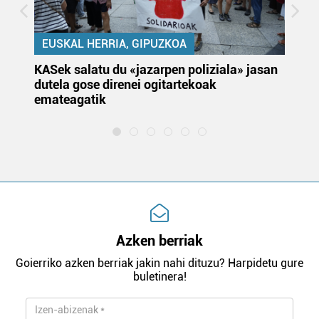
EUSKAL HERRIA, GIPUZKOA
KASek salatu du «jazarpen poliziala» jasan
Pa
dutela gose direnei ogitartekoak
da
emateagatik
«s
Azken berriak
Goierriko azken berriak jakin nahi dituzu? Harpidetu gure
buletinera!