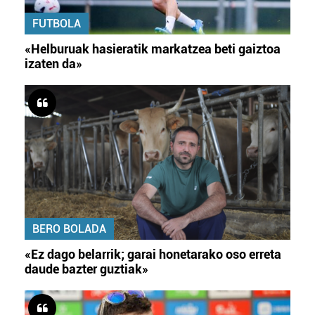
FUTBOLA
«Helburuak hasieratik markatzea beti gaiztoa
izaten da»
BERO BOLADA
«Ez dago belarrik; garai honetarako oso erreta
daude bazter guztiak»