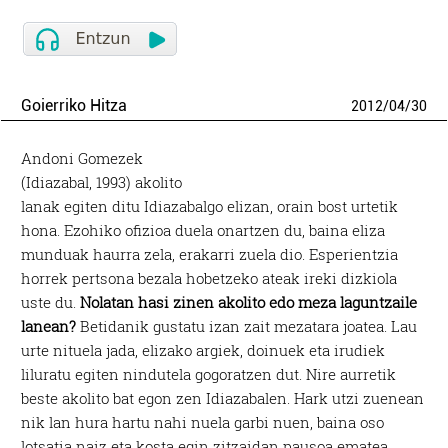
Goierriko Hitza
2012
/
04
/
30
Andoni Gomezek
(Idiazabal, 1993) akolito
lanak egiten ditu Idiazabalgo elizan, orain bost urtetik
hona. Ezohiko ofizioa duela onartzen du, baina eliza
munduak haurra zela, erakarri zuela dio. Esperientzia
horrek pertsona bezala hobetzeko ateak ireki dizkiola
uste du.
Nolatan hasi zinen akolito edo meza laguntzaile
lanean?
Betidanik gustatu izan zait mezatara joatea. Lau
urte nituela jada, elizako argiek, doinuek eta irudiek
liluratu egiten nindutela gogoratzen dut. Nire aurretik
beste akolito bat egon zen Idiazabalen. Hark utzi zuenean
nik lan hura hartu nahi nuela garbi nuen, baina oso
lotsatia naiz eta kosta egin zitzaidan pausoa ematea.