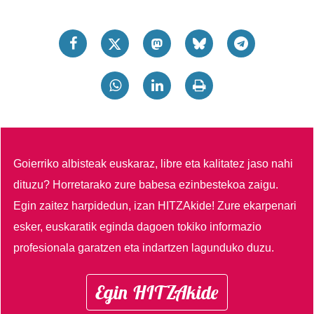
Goierriko albisteak euskaraz, libre eta kalitatez jaso nahi
dituzu?
Horretarako zure babesa ezinbestekoa zaigu.
Egin zaitez harpidedun, izan HITZAkide!
Zure ekarpenari
esker, euskaratik eginda dagoen tokiko informazio
profesionala garatzen eta indartzen lagunduko duzu.
Egin HITZAkide