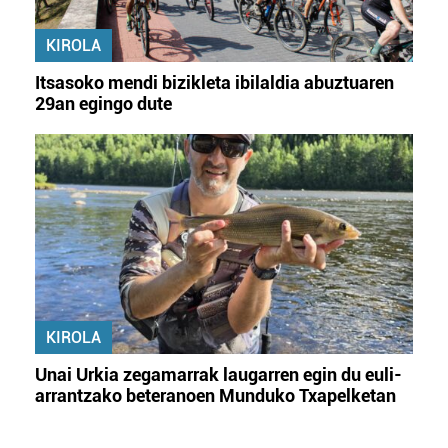
KIROLA
Itsasoko mendi bizikleta ibilaldia abuztuaren
29an egingo dute
KIROLA
Unai Urkia zegamarrak laugarren egin du euli-
arrantzako beteranoen Munduko Txapelketan