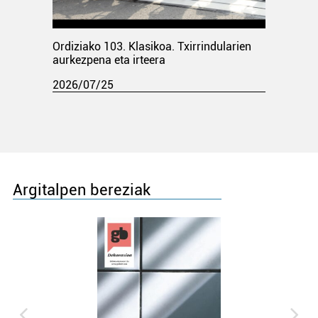
Ordiziako 103. Klasikoa. Txirrindularien
aurkezpena eta irteera
2026/07/25
Argitalpen bereziak