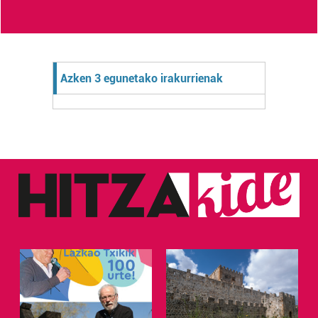
Azken 3 egunetako irakurrienak