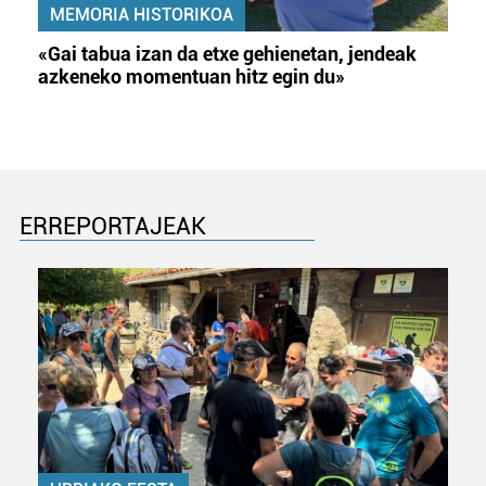
MEMORIA HISTORIKOA
«Gai tabua izan da etxe gehienetan, jendeak
azkeneko momentuan hitz egin du»
ERREPORTAJEAK