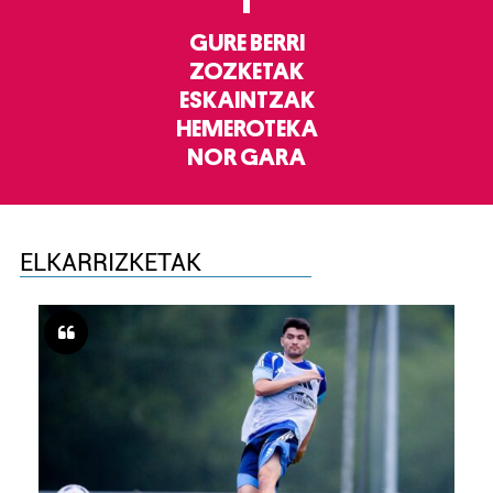
GURE BERRI
ZOZKETAK
ESKAINTZAK
HEMEROTEKA
NOR GARA
ELKARRIZKETAK