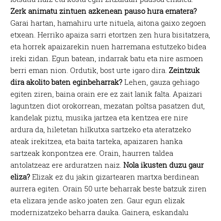
Zerk animatu zintuen azkenean pauso hura ematera?
Garai hartan, hamahiru urte nituela, aitona gaixo zegoen
etxean. Herriko apaiza sarri etortzen zen hura bisitatzera,
eta horrek apaizarekin nuen harremana estutzeko bidea
ireki zidan. Egun batean, indarrak batu eta nire asmoen
berri eman nion. Ordutik, bost urte igaro dira.
Zeintzuk
dira akolito baten eginbeharrak?
Lehen, gauza gehiago
egiten ziren, baina orain ere ez zait lanik falta. Apaizari
laguntzen diot orokorrean, mezatan poltsa pasatzen dut,
kandelak piztu, musika jartzea eta kentzea ere nire
ardura da, hiletetan hilkutxa sartzeko eta ateratzeko
ateak irekitzea, eta baita tarteka, apaizaren hanka
sartzeak konpontzea ere. Orain, haurren taldea
antolatzeaz ere arduratzen naiz.
Nola ikusten duzu gaur
eliza?
Elizak ez du jakin gizartearen martxa berdinean
aurrera egiten. Orain 50 urte beharrak beste batzuk ziren
eta elizara jende asko joaten zen. Gaur egun elizak
modernizatzeko beharra dauka. Gainera, eskandalu