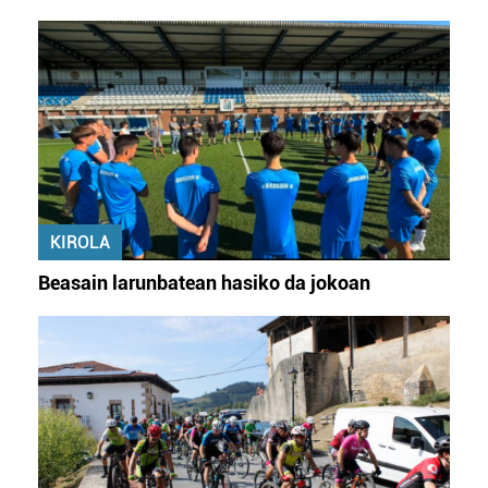
KIROLA
Beasain larunbatean hasiko da jokoan