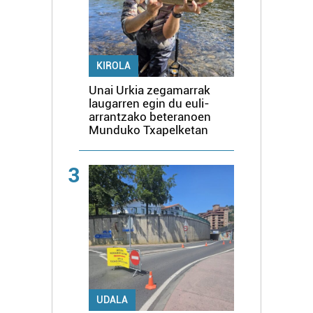
KIROLA
Unai Urkia zegamarrak
laugarren egin du euli-
arrantzako beteranoen
Munduko Txapelketan
3
UDALA