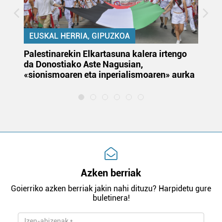
EUSKAL HERRIA, GIPUZKOA
Palestinarekin Elkartasuna kalera irtengo
Do
da Donostiako Aste Nagusian,
du
«sionismoaren eta inperialismoaren» aurka
et
Azken berriak
Goierriko azken berriak jakin nahi dituzu? Harpidetu gure
buletinera!