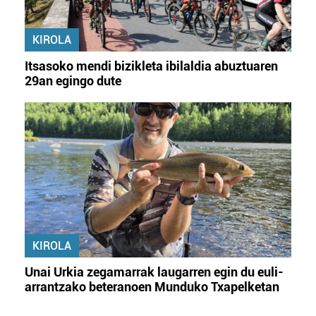
KIROLA
Itsasoko mendi bizikleta ibilaldia abuztuaren
29an egingo dute
KIROLA
Unai Urkia zegamarrak laugarren egin du euli-
arrantzako beteranoen Munduko Txapelketan