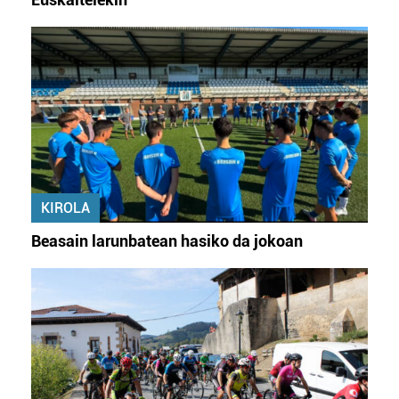
KIROLA
Beasain larunbatean hasiko da jokoan