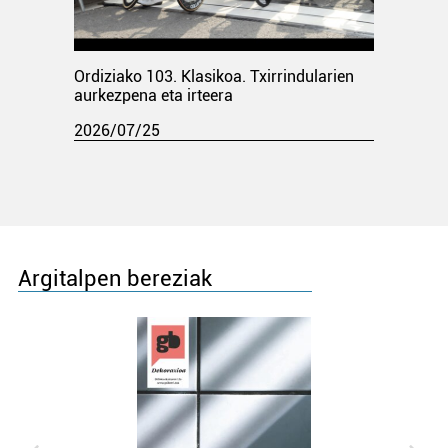
Ordiziako 103. Klasikoa. Txirrindularien
aurkezpena eta irteera
2026/07/25
Argitalpen bereziak