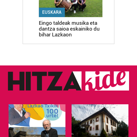
EUSKARA
Eingo taldeak musika eta
dantza saioa eskainiko du
bihar Lazkaon