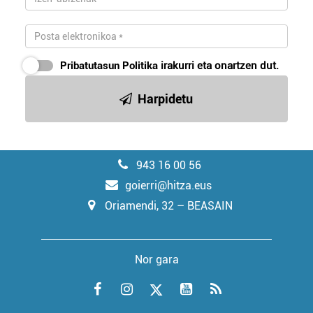
Pribatutasun Politika
irakurri eta onartzen dut.
Harpidetu
943 16 00 56
goierri@hitza.eus
Oriamendi, 32 – BEASAIN
Nor gara