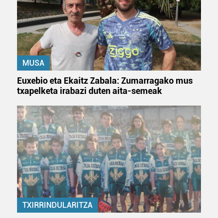
MUSA
Euxebio eta Ekaitz Zabala: Zumarragako mus
txapelketa irabazi duten aita-semeak
TXIRRINDULARITZA