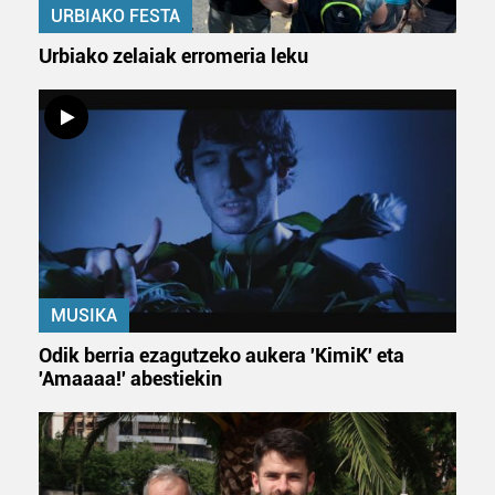
URBIAKO FESTA
datuen atalean. Edozein unetan alda edo ken dezakezu
zure baimena Cookieen adierazpenean.
Urbiako zelaiak erromeria leku
Webgune honek cookie propioak eta hirugarrenen cookie-
fitxategiak erabiltzen ditu. Zure esperientzia eta
zerbitzuak hobetzeko asmoz, cookie teknologiaz
baliatzen gara. Ohar hau onartuz gero, teknologia hori
erabiltzeko baimen esplizitua ematen diguzu.
Gehiago
irakurri
MUSIKA
Odik berria ezagutzeko aukera 'KimiK' eta
'Amaaaa!' abestiekin