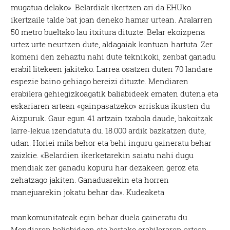
mugatua delako». Belardiak ikertzen ari da EHUko
ikertzaile talde bat joan deneko hamar urtean. Aralarren
50 metro bueltako lau itxitura dituzte. Belar ekoizpena
urtez urte neurtzen dute, aldagaiak kontuan hartuta. Zer
komeni den zehaztu nahi dute teknikoki, zenbat ganadu
erabil litekeen jakiteko. Larrea osatzen duten 70 landare
espezie baino gehiago bereizi dituzte. Mendiaren
erabilera gehiegizkoagatik baliabideek ematen dutena eta
eskariaren artean «gainpasatzeko» arriskua ikusten du
Aizpuruk. Gaur egun 41 artzain txabola daude, bakoitzak
larre-lekua izendatuta du. 18.000 ardik bazkatzen dute,
udan. Horiei mila behor eta behi inguru gaineratu behar
zaizkie. «Belardien ikerketarekin saiatu nahi dugu
mendiak zer ganadu kopuru har dezakeen geroz eta
zehatzago jakiten. Ganaduarekin eta horren
manejuarekin jokatu behar da».
Kudeaketa
mankomunitateak egin behar duela gaineratu du.
Mendiaren baliabideen eta bertako erabileraren artean