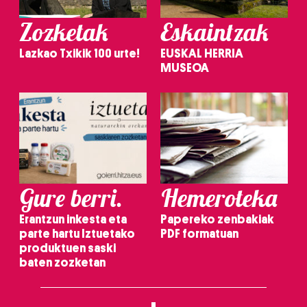
Zozketak
Eskaintzak
Lazkao Txikik 100 urte!
EUSKAL HERRIA
MUSEOA
Gure berri.
Hemeroteka
Erantzun inkesta eta
Papereko zenbakiak
parte hartu Iztuetako
PDF formatuan
produktuen saski
baten zozketan