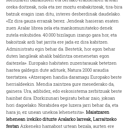
oreka doitzeak, nola eta zer moztu erabakitzeak, tira-bira
batzuk eragin izan ditu, interes desberdinak daudelako.
«Ez dira gauza errazak berez. Jendeak hasieran esaten
zuen Aralar librea zela eta mankomunitateko denek
zutela eskubidea. 40.000 bizilagun izango gara hor, eta
bakoitzak ardi bat jarrita ere jada ez dira kabitzen.
Administratu egin behar da. Bestetik, hor egon behar
duten langileak ahalik baldintza onenenetan egon
daitezela». Europako habitaten zuzentarauak betetzen
hastea galdegin dute adituek, Natura 2000 araudia
txertatzea. «Atzerapen handia daramagu Europako beste
herrialdeekin. Mendia zaintzea gure mesederako da,
gainera. Ura, adibidez, edo eskosistema zerbitzuak beste
hainbat dira. Etorkizunari begiratu behar zaio, jokoan
hori dagoelako. Norabidea epe luzera jarri behar da, eta
hara jo, ez unean unekoa lehenetsita».
Maiatzaren
lehenean irekiko dituzte Aralarko larreak, Larraitzeko
festan
Azkeneko hamabost urtean bezala, aurten ere