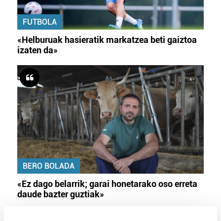
FUTBOLA
«Helburuak hasieratik markatzea beti gaiztoa
izaten da»
BERO BOLADA
«Ez dago belarrik; garai honetarako oso erreta
daude bazter guztiak»