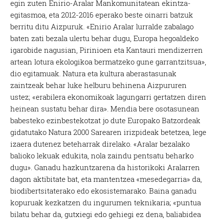
egin zuten Enirio-Aralar Mankomunitatean ekintza-
egitasmoa, eta 2012-2016 eperako beste oinarri batzuk
berritu ditu Aizpuruk. «Enirio Aralar lurralde zabalago
baten zati bezala ulertu behar dugu, Europa hegoaldeko
igarobide nagusian, Pirinioen eta Kantauri mendizerren
artean lotura ekologikoa bermatzeko gune garrantzitsua»,
dio egitamuak. Natura eta kultura aberastasunak
zaintzeak behar luke helburu behinena Aizpururen
ustez; «erabilera ekonomikoak lagungarri gertatzen diren
heinean sustatu behar dira». Mendia bere osotasunean
babesteko ezinbestekotzat jo dute Europako Batzordeak
gidatutako Natura 2000 Sarearen irizpideak betetzea, lege
izaera dutenez beteharrak direlako. «Aralar bezalako
balioko lekuak edukita, nola zaindu pentsatu beharko
dugu». Ganadu hazkuntzarena da historikoki Aralarren
dagon aktibitate bat, eta mantentzea «mesedegarria» da,
biodibertsitaterako edo ekosistemarako. Baina ganadu
kopuruak kezkatzen du ingurumen teknikaria; «puntua
bilatu behar da, gutxiegi edo gehiegi ez dena, baliabidea