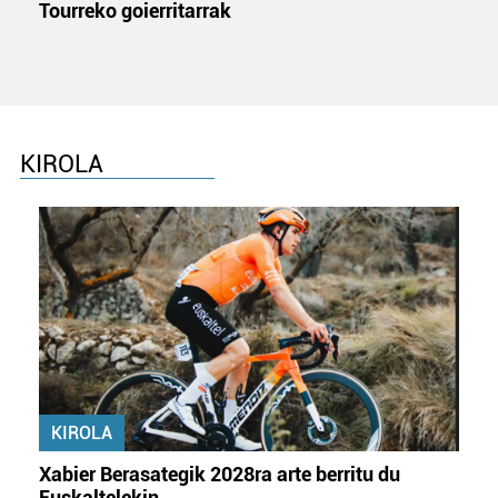
Tourreko goierritarrak
KIROLA
KIROLA
Xabier Berasategik 2028ra arte berritu du
Euskaltelekin