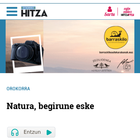
Sartu
OROKORRA
Natura, begirune eske