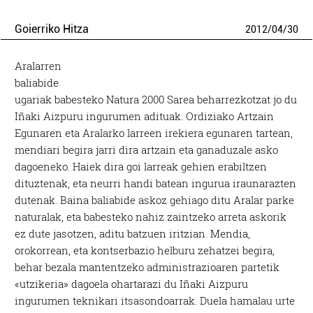
Goierriko Hitza
2012
/
04
/
30
Aralarren
baliabide
ugariak babesteko Natura 2000 Sarea beharrezkotzat jo du
Iñaki Aizpuru ingurumen adituak. Ordiziako Artzain
Egunaren eta Aralarko larreen irekiera egunaren tartean,
mendiari begira jarri dira artzain eta ganaduzale asko
dagoeneko. Haiek dira goi larreak gehien erabiltzen
dituztenak, eta neurri handi batean ingurua iraunarazten
dutenak. Baina baliabide askoz gehiago ditu Aralar parke
naturalak, eta babesteko nahiz zaintzeko arreta askorik
ez dute jasotzen, aditu batzuen iritzian. Mendia,
orokorrean, eta kontserbazio helburu zehatzei begira,
behar bezala mantentzeko administrazioaren partetik
«utzikeria» dagoela ohartarazi du Iñaki Aizpuru
ingurumen teknikari itsasondoarrak. Duela hamalau urte