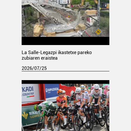
La Salle-Legazpi ikastetxe pareko
zubiaren eraistea
2026/07/25