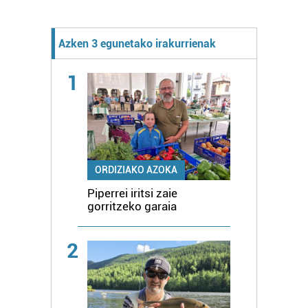
Azken 3 egunetako irakurrienak
1
ORDIZIAKO AZOKA
Piperrei iritsi zaie
gorritzeko garaia
2