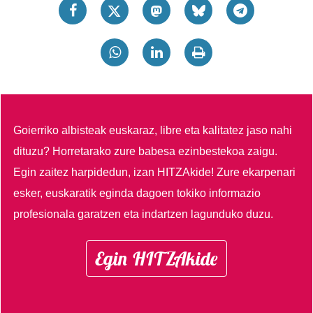
Goierriko albisteak euskaraz, libre eta kalitatez jaso nahi
dituzu?
Horretarako zure babesa ezinbestekoa zaigu.
Egin zaitez harpidedun, izan HITZAkide!
Zure ekarpenari
esker, euskaratik eginda dagoen tokiko informazio
profesionala garatzen eta indartzen lagunduko duzu.
Egin HITZAkide