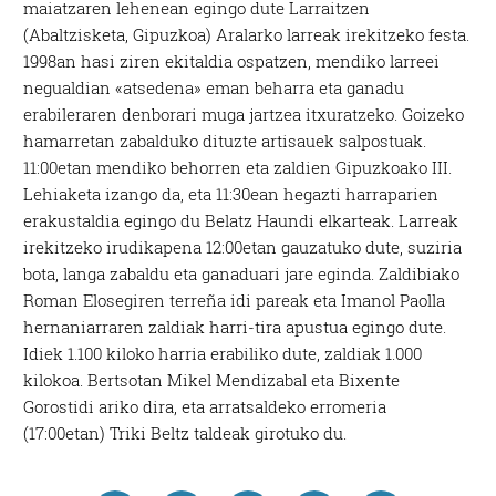
maiatzaren lehenean egingo dute Larraitzen
(Abaltzisketa, Gipuzkoa) Aralarko larreak irekitzeko festa.
1998an hasi ziren ekitaldia ospatzen, mendiko larreei
negualdian «atsedena» eman beharra eta ganadu
erabileraren denborari muga jartzea itxuratzeko. Goizeko
hamarretan zabalduko dituzte artisauek salpostuak.
11:00etan mendiko behorren eta zaldien Gipuzkoako III.
Lehiaketa izango da, eta 11:30ean hegazti harraparien
erakustaldia egingo du Belatz Haundi elkarteak. Larreak
irekitzeko irudikapena 12:00etan gauzatuko dute, suziria
bota, langa zabaldu eta ganaduari jare eginda. Zaldibiako
Roman Elosegiren terreña idi pareak eta Imanol Paolla
hernaniarraren zaldiak harri-tira apustua egingo dute.
Idiek 1.100 kiloko harria erabiliko dute, zaldiak 1.000
kilokoa. Bertsotan Mikel Mendizabal eta Bixente
Gorostidi ariko dira, eta arratsaldeko erromeria
(17:00etan) Triki Beltz taldeak girotuko du.