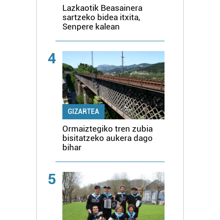
Lazkaotik Beasainera
sartzeko bidea itxita,
Senpere kalean
4
GIZARTEA
Ormaiztegiko tren zubia
bisitatzeko aukera dago
bihar
5