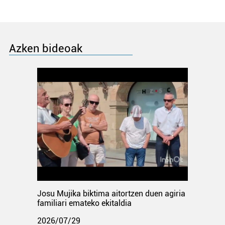
Azken bideoak
Josu Mujika biktima aitortzen duen agiria
familiari emateko ekitaldia
2026/07/29