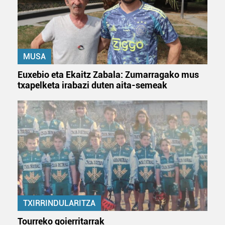
MUSA
Euxebio eta Ekaitz Zabala: Zumarragako mus
txapelketa irabazi duten aita-semeak
TXIRRINDULARITZA
Tourreko goierritarrak