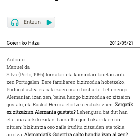
Goierriko Hitza
2012
/
05
/
21
Antonio
Manuel da
Silva (Porto, 1966) tornulari eta kamioilari lanetan aritu
zen Portugalen. Bere familiaren bizimodua hobetzeko,
Portugal uztea erabaki zuen orain bost urte. Lehenengo
Alemanian izan zen, baina hango bizimodua ez zitzaion
gustatu, eta Euskal Herrira etortzea erabaki zuen.
Zergatik
ez zitzaizun Alemania gustatu?
Lehengusu bat dut han
eta lana aurkitu zidan, baina 15 egun bakarrik eman
nituen: hizkuntza oso zaila iruditu zitzaidan eta tokia
arrotza.
Alemaniatik Goierrira salto handia izan al zen?