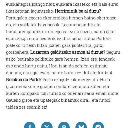
euskaltegira joango naiz euskara ikasteko eta hala eurei
ikasketetan laguntzeko.
Herriminik ba al duzu?
Portugalen egoera ekonomikoa hemen baino okerragoa
da, eta soldatak baxuagoak. Lagunengandik eta
familiarengandik urrun egotea ez da gozoa, baina gaur
egun zazpi ordu besterik ez dira behar autoz Portora
joateko. Urtean bitan joaten gara jaioterrira, gutxi
gorabehera.
Luzaroan gelditzeko asmoa al duzue?
Seguru
asko, betirako geldituko gara hemen. Izan ere, jendeak
oso ondo hartu gaitu. Hori izan da gehien estimatu
duguna, eta egia esan, neure burua ez dut etorkintzat.
Nolakoa da Porto?
Porto ezagutzeak merezi du. Hiria
gizon-emakume guztien ondare izendatu zuten eta
aurten Europako toki turistiko onenari saria eman diote.
Gaueko giroa eta upategiak bikainak dira… eta futbol
taldea zer esanik ez!