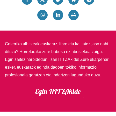
Goierriko albisteak euskaraz, libre eta kalitatez jaso nahi
dituzu?
Horretarako zure babesa ezinbestekoa zaigu.
Egin zaitez harpidedun, izan HITZAkide!
Zure ekarpenari
esker, euskaratik eginda dagoen tokiko informazio
profesionala garatzen eta indartzen lagunduko duzu.
Egin HITZAkide