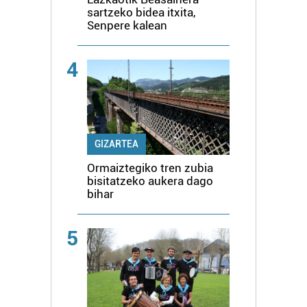
sartzeko bidea itxita,
Senpere kalean
4
GIZARTEA
Ormaiztegiko tren zubia
bisitatzeko aukera dago
bihar
5