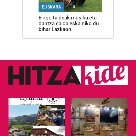
EUSKARA
Eingo taldeak musika eta
dantza saioa eskainiko du
bihar Lazkaon