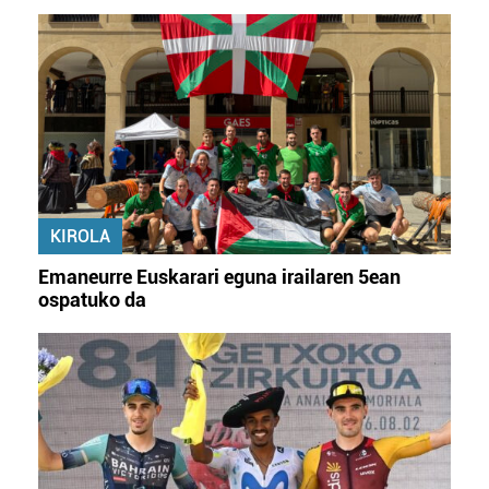
KIROLA
Emaneurre Euskarari eguna irailaren 5ean
ospatuko da