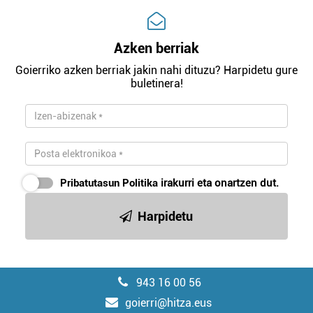
Azken berriak
Goierriko azken berriak jakin nahi dituzu? Harpidetu gure
buletinera!
Pribatutasun Politika
irakurri eta onartzen dut.
Harpidetu
943 16 00 56
goierri@hitza.eus