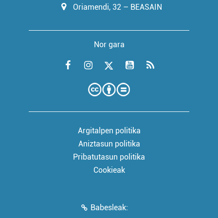
Oriamendi, 32 – BEASAIN
Nor gara
Argitalpen politika
Aniztasun politika
Pribatutasun politika
Cookieak
Babesleak: