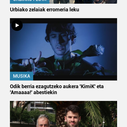
baliatzen gara. Ohar hau onartuz gero, teknologia hori
Urbiako zelaiak erromeria leku
erabiltzeko baimen esplizitua ematen diguzu.
Gehiago
irakurri
MUSIKA
Odik berria ezagutzeko aukera 'KimiK' eta
'Amaaaa!' abestiekin