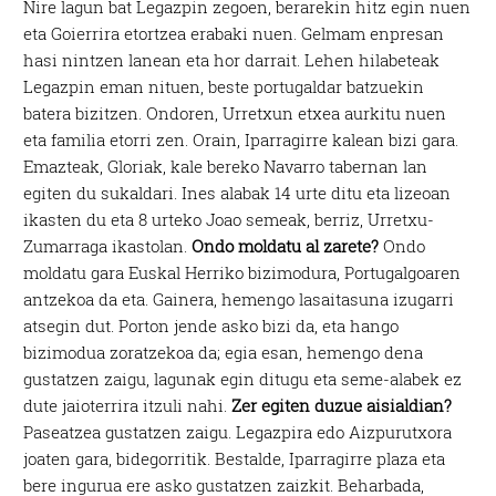
Nire lagun bat Legazpin zegoen, berarekin hitz egin nuen
eta Goierrira etortzea erabaki nuen. Gelmam enpresan
hasi nintzen lanean eta hor darrait. Lehen hilabeteak
Legazpin eman nituen, beste portugaldar batzuekin
batera bizitzen. Ondoren, Urretxun etxea aurkitu nuen
eta familia etorri zen. Orain, Iparragirre kalean bizi gara.
Emazteak, Gloriak, kale bereko Navarro tabernan lan
egiten du sukaldari. Ines alabak 14 urte ditu eta lizeoan
ikasten du eta 8 urteko Joao semeak, berriz, Urretxu-
Zumarraga ikastolan.
Ondo moldatu al zarete?
Ondo
moldatu gara Euskal Herriko bizimodura, Portugalgoaren
antzekoa da eta. Gainera, hemengo lasaitasuna izugarri
atsegin dut. Porton jende asko bizi da, eta hango
bizimodua zoratzekoa da; egia esan, hemengo dena
gustatzen zaigu, lagunak egin ditugu eta seme-alabek ez
dute jaioterrira itzuli nahi.
Zer egiten duzue aisialdian?
Paseatzea gustatzen zaigu. Legazpira edo Aizpurutxora
joaten gara, bidegorritik. Bestalde, Iparragirre plaza eta
bere ingurua ere asko gustatzen zaizkit. Beharbada,