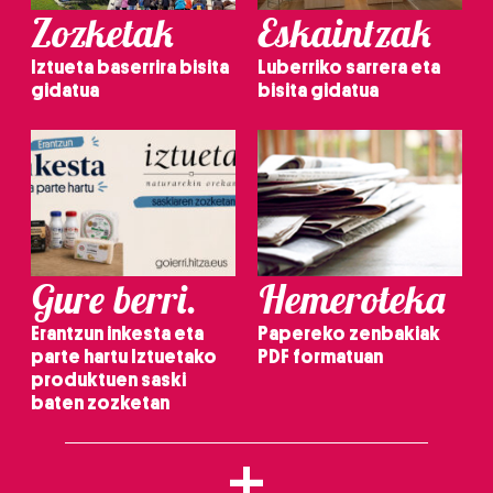
Zozketak
Eskaintzak
Iztueta baserrira bisita
Luberriko sarrera eta
gidatua
bisita gidatua
Gure berri.
Hemeroteka
Erantzun inkesta eta
Papereko zenbakiak
parte hartu Iztuetako
PDF formatuan
produktuen saski
baten zozketan
+