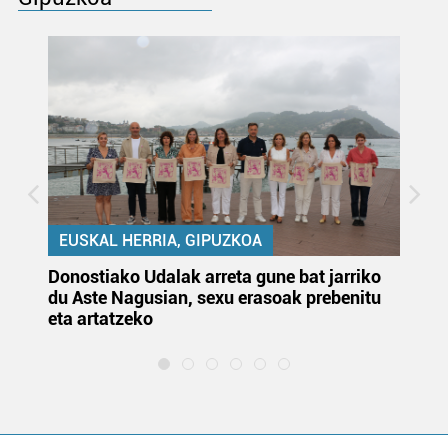
EUSKAL HERRIA, GIPUZKOA
Donostiako Udalak arreta gune bat jarriko
Ur
du Aste Nagusian, sexu erasoak prebenitu
es
eta artatzeko
lu