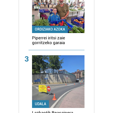
ORDIZIAKO AZOKA
Piperrei iritsi zaie
gorritzeko garaia
3
UDALA
Lazkaotik Beasainera