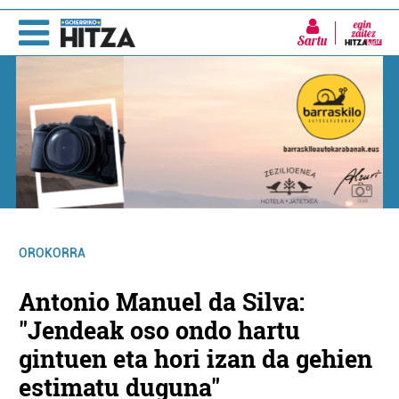
Sartu
OROKORRA
Antonio Manuel da Silva:
"Jendeak oso ondo hartu
gintuen eta hori izan da gehien
estimatu duguna"