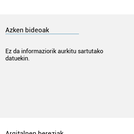
Azken bideoak
Ez da informaziorik aurkitu sartutako
datuekin.
Argitalpen bereziak