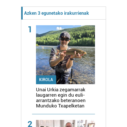
Azken 3 egunetako irakurrienak
1
KIROLA
Unai Urkia zegamarrak
laugarren egin du euli-
arrantzako beteranoen
Munduko Txapelketan
2