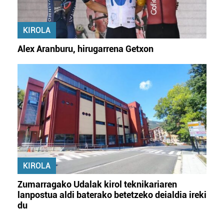
KIROLA
Alex Aranburu, hirugarrena Getxon
KIROLA
Zumarragako Udalak kirol teknikariaren
lanpostua aldi baterako betetzeko deialdia ireki
du