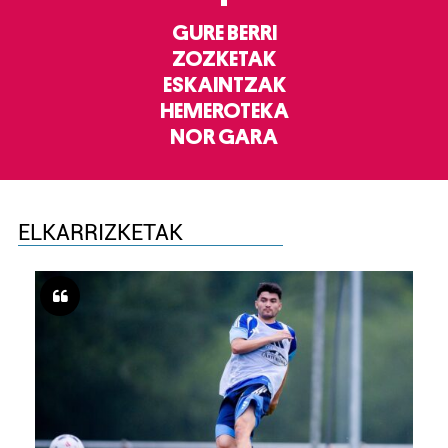
GURE BERRI
ZOZKETAK
ESKAINTZAK
HEMEROTEKA
NOR GARA
ELKARRIZKETAK