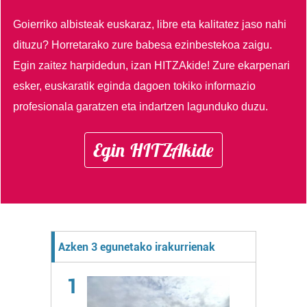
Goierriko albisteak euskaraz, libre eta kalitatez jaso nahi
dituzu?
Horretarako zure babesa ezinbestekoa zaigu.
Egin zaitez harpidedun, izan HITZAkide!
Zure ekarpenari
esker, euskaratik eginda dagoen tokiko informazio
profesionala garatzen eta indartzen lagunduko duzu.
Egin HITZAkide
Azken 3 egunetako irakurrienak
1