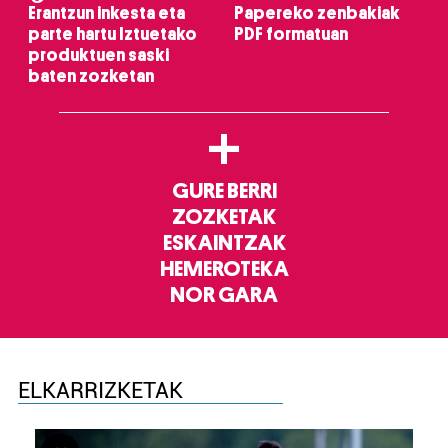
Erantzun inkesta eta
Papereko zenbakiak
parte hartu Iztuetako
PDF formatuan
produktuen saski
baten zozketan
+
GURE BERRI
ZOZKETAK
ESKAINTZAK
HEMEROTEKA
NOR GARA
ELKARRIZKETAK