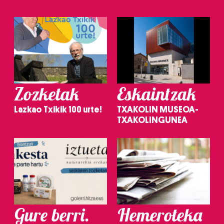
Zozketak
Eskaintzak
Lazkao Txikik 100 urte!
TXAKOLIN MUSEOA-
TXAKOLINGUNEA
Gure berri.
Hemeroteka