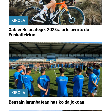
KIROLA
Xabier Berasategik 2028ra arte berritu du
Euskaltelekin
KIROLA
Beasain larunbatean hasiko da jokoan