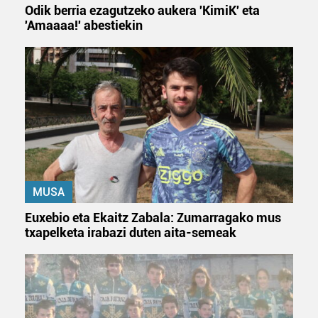
Odik berria ezagutzeko aukera 'KimiK' eta
'Amaaaa!' abestiekin
MUSA
Euxebio eta Ekaitz Zabala: Zumarragako mus
txapelketa irabazi duten aita-semeak