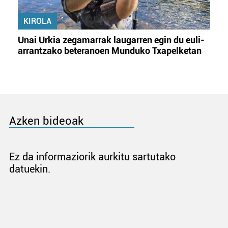
KIROLA
Unai Urkia zegamarrak laugarren egin du euli-
arrantzako beteranoen Munduko Txapelketan
Azken bideoak
Ez da informaziorik aurkitu sartutako
datuekin.