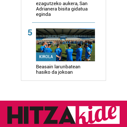
ezagutzeko aukera, San
Adrianera bisita gidatua
eginda
5
KIROLA
Beasain larunbatean
hasiko da jokoan