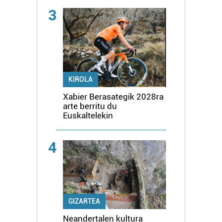
3
KIROLA
Xabier Berasategik 2028ra
arte berritu du
Euskaltelekin
4
GIZARTEA
Neandertalen kultura