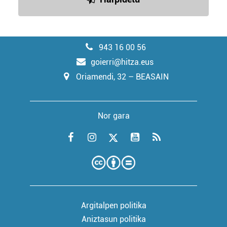
943 16 00 56
goierri@hitza.eus
Oriamendi, 32 – BEASAIN
Nor gara
Argitalpen politika
Aniztasun politika