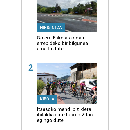
HIRIGINTZA
Goierri Eskolara doan
errepideko biribilgunea
amaitu dute
2
KIROLA
Itsasoko mendi bizikleta
ibilaldia abuztuaren 29an
egingo dute