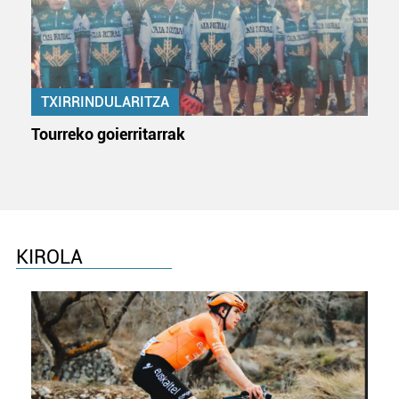
TXIRRINDULARITZA
Tourreko goierritarrak
KIROLA