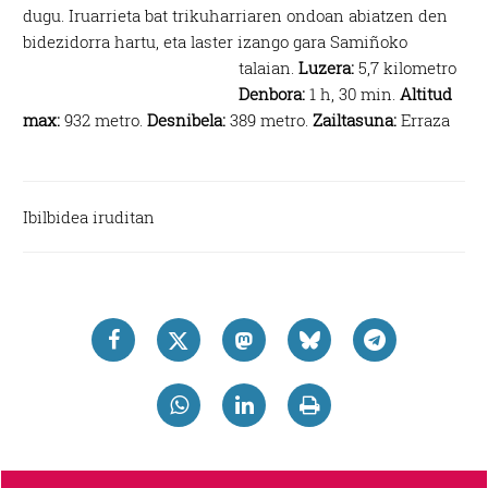
dugu. Iruarrieta bat trikuharriaren ondoan abiatzen den
bidezidorra hartu, eta laster izango gara Samiñoko
talaian.
Luzera:
5,7 kilometro
Denbora:
1 h, 30 min.
Altitud
max:
932 metro.
Desnibela:
389 metro.
Zailtasuna:
Erraza
Ibilbidea iruditan