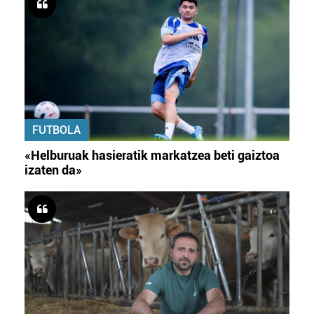
FUTBOLA
«Helburuak hasieratik markatzea beti gaiztoa
izaten da»