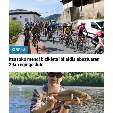
KIROLA
Itsasoko mendi bizikleta ibilaldia abuztuaren
29an egingo dute