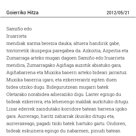
Goierriko Hitza
2012
/
05
/
21
Samiño edo
Iruarrieta
mendiak xarma berezia dauka; altuera handirik gabe,
tontorretik ikuspegia paregabea da. Azkoitia, Azpeitia eta
Zumarraga arteko mugan dagoen Samiño edo Iruarrieta
mendira, Zumarragako Agiñaga auzotik abiatuko gara,
Agiñabarrena eta Muxika baserri arteko bideari jarraituz.
Muxika baserria igaro, eta ezkerrerantz egiten duen
bidea utziko dugu. Bidegurutzean mugarri batek
Oletarako norabidea adieraziko digu. Laster egingo du
bideak ezkerrera, eta lehenengo maldak aurkituko ditugu.
Lizar ederrek zaindutako korridore batean barrena igoko
gara. Aurrerago, haritz zaharrak ikusiko ditugu eta,
aurreraxeago, pagadi txiki batek hartuko gaitu. Ondoren,
bideak eskuinera egingo du nabarmen, pinudi batean