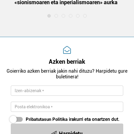
«sionismoaren eta inperialismoaren» aurka
et
Azken berriak
Goierriko azken berriak jakin nahi dituzu? Harpidetu gure
buletinera!
Pribatutasun Politika
irakurri eta onartzen dut.
Harpidetu