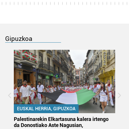
Gipuzkoa
EUSKAL HERRIA, GIPUZKOA
Palestinarekin Elkartasuna kalera irtengo
Do
da Donostiako Aste Nagusian,
du