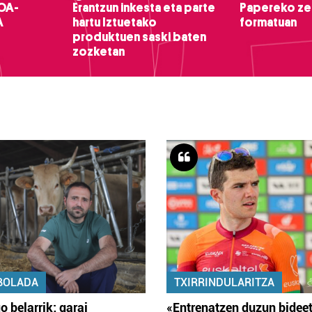
OA-
Erantzun inkesta eta parte
Papereko ze
A
hartu Iztuetako
formatuan
produktuen saski baten
zozketan
BOLADA
TXIRRINDULARITZA
o belarrik; garai
«Entrenatzen duzun bidee