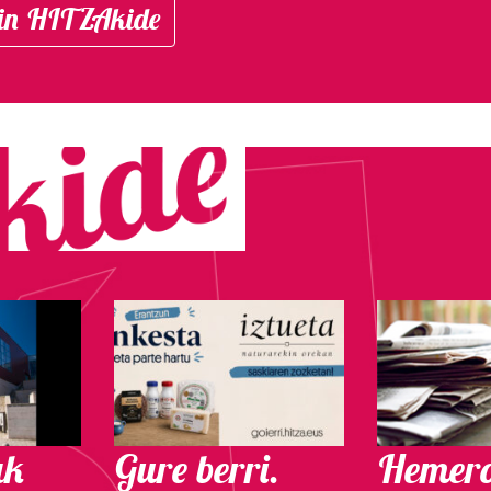
in HITZAkide
ak
Gure berri.
Hemero