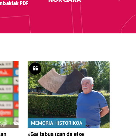
nbakiak PDF
MEMORIA HISTORIKOA
tan
«Gai tabua izan da etxe