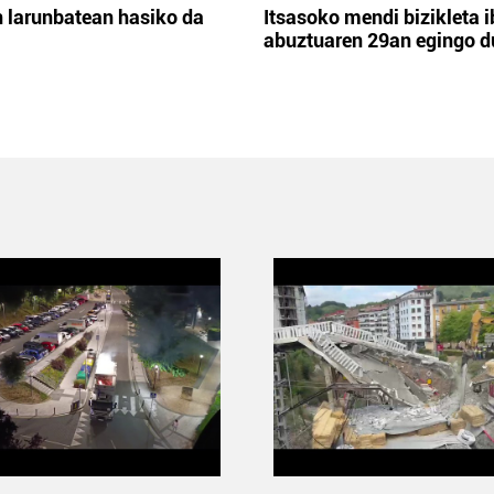
 larunbatean hasiko da
Itsasoko mendi bizikleta i
abuztuaren 29an egingo d