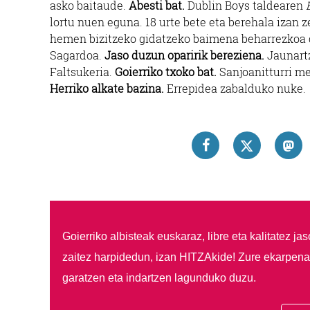
asko baitaude.
Abesti bat.
Dublin Boys taldearen
lortu nuen eguna. 18 urte bete eta berehala izan z
hemen bizitzeko gidatzeko baimena beharrezkoa
Sagardoa.
Jaso duzun oparirik bereziena.
Jaunartz
Faltsukeria.
Goierriko txoko bat.
Sanjoanitturri me
Herriko alkate bazina.
Errepidea zabalduko nuke.
Goierriko albisteak euskaraz, libre eta kalitatez ja
zaitez harpidedun, izan HITZAkide!
Zure ekarpenar
garatzen eta indartzen lagunduko duzu.