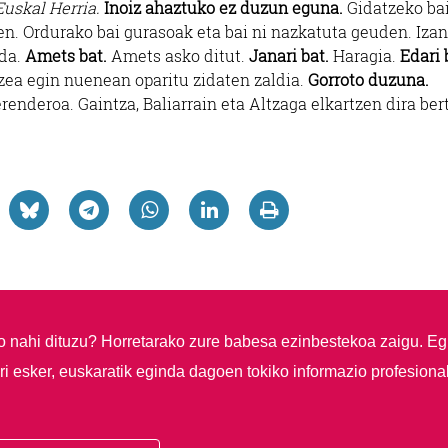
Euskal Herria.
Inoiz ahaztuko ez duzun eguna.
Gidatzeko b
en. Ordurako bai gurasoak eta bai ni nazkatuta geuden. Izan
 da.
Amets bat.
Amets asko ditut.
Janari bat.
Haragia.
Edari 
ea egin nuenean oparitu zidaten zaldia.
Gorroto duzuna.
renderoa. Gaintza, Baliarrain eta Altzaga elkartzen dira ber
so nahi dituzu?
Horretarako zure babesa ezinbestekoa zaigu. Eg
i esker, euskaratik eginda dagoen tokiko informazio profesiona