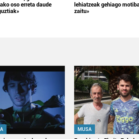
ako oso erreta daude
lehiatzeak gehiago motib
guztiak»
zaitu»
A
MUSA