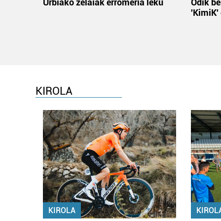
Urbiako zelaiak erromeria leku
Odik be
'KimiK'
KIROLA
KIROLA
KIROL