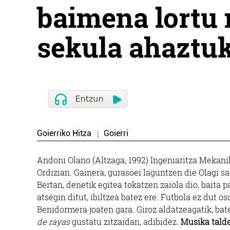
baimena lortu 
sekula ahaztu
Goierriko Hitza
Goierri
Andoni Olano (Altzaga, 1992) Ingeniaritza Mekani
Ordizian. Gainera, gurasoei laguntzen die Olagi s
Bertan, denetik egitea tokatzen zaiola dio, baita pa
atsegin ditut, ibiltzea batez ere. Futbola ez dut 
Benidormera joaten gara. Giroz aldatzeagatik, bat
de rayas
gustatu zitzaidan, adibidez.
Musika talde