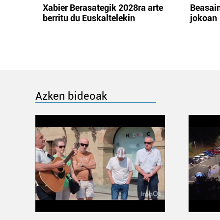
Xabier Berasategik 2028ra arte
Beasain
berritu du Euskaltelekin
jokoan
Azken bideoak