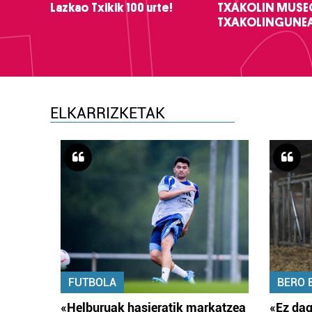
Lazkao Txikik 100 urte!
TXAKOLIN MUSE
TXAKOLINGUNE
ELKARRIZKETAK
FUTBOLA
BERO 
«Helburuak hasieratik markatzea
«Ez dag