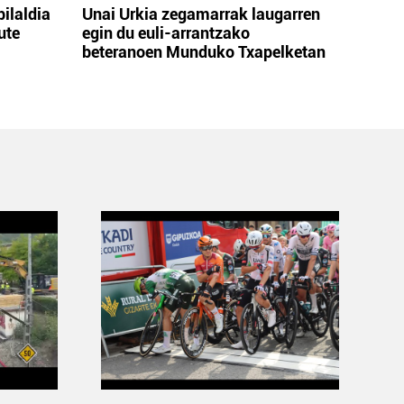
bilaldia
Unai Urkia zegamarrak laugarren
ute
egin du euli-arrantzako
beteranoen Munduko Txapelketan