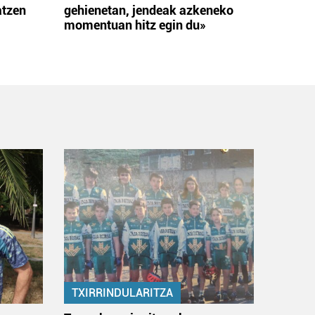
atzen
gehienetan, jendeak azkeneko
momentuan hitz egin du»
TXIRRINDULARITZA