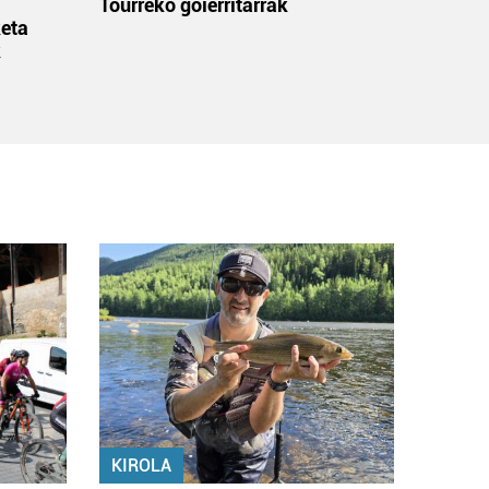
:
Tourreko goierritarrak
eta
k
KIROLA