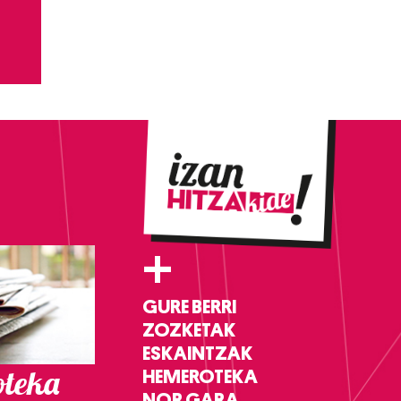
+
GURE BERRI
ZOZKETAK
ESKAINTZAK
teka
HEMEROTEKA
NOR GARA