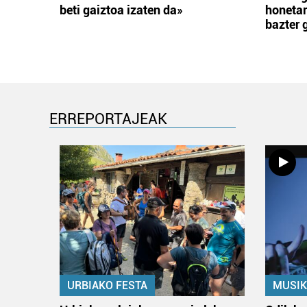
beti gaiztoa izaten da»
honetar
bazter 
ERREPORTAJEAK
URBIAKO FESTA
MUSIK