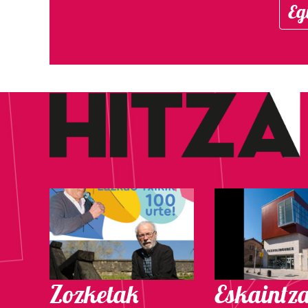
Eg
Zozketak
Eskaintz