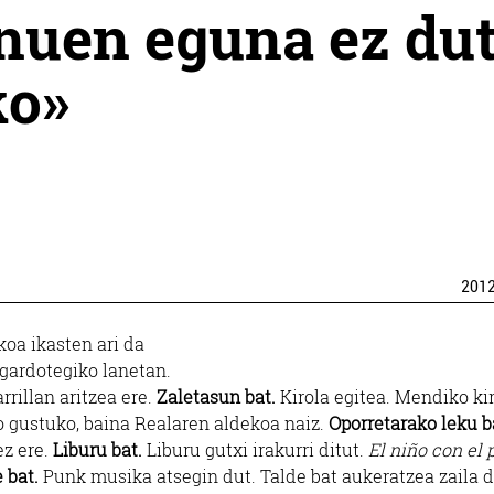
nuen eguna ez du
ko»
201
koa ikasten ari da
agardotegiko lanetan.
rrillan aritzea ere.
Zaletasun bat.
Kirola egitea. Mendiko ki
oso gustuko, baina Realaren aldekoa naiz.
Oporretarako leku b
ez ere.
Liburu bat.
Liburu gutxi irakurri ditut.
El niño con el 
 bat.
Punk musika atsegin dut. Talde bat aukeratzea zaila d