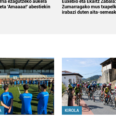
rria ezagutzeko aukera
Euxebio eta Ekaitz Zabala
 eta 'Amaaaa!' abestiekin
Zumarragako mus txapelk
irabazi duten aita-semea
A
KIROLA