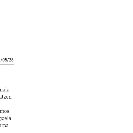
2
/
05
/
28
onala
ratzen
sumoa
agoela
arpa
,