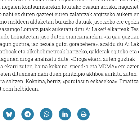
a ilegalen kontsumoarekin lotutako osasun arrisku nagusie
o nahi ez duten gazteei euren zalantzak argitzeko aukera 
sumo moldeen aldaketari buruzko datuak jasotzeko ere egoki
asaingo Loinatz jaiak aukeratu ditu Ai Laket! elkarteak Tes
aude Loinatzetan jaso duten erantzunarekin. «Ia gau guztian
agun guztira, iaz bezala gutxi gorabehera», azaldu du Ai Lak
tiboak eta alkoholimetroak hartzeko, galderak egiteko eta
 lagunen droga analizatu dute. «Droga ekarri zuten guztiak
a ekarri zuten, baina kokaina, speed-a eta MDMA» ere azter
osten dituenean nahi duen printzipio aktiboa aurkitu zuten,
a saltzen. Kokaina, berriz, «purutasun eskasekoa». Emaitza
ket.com helbidean.