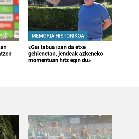
MEMORIA HISTORIKOA
tan
«Gai tabua izan da etxe
atzen
gehienetan, jendeak azkeneko
momentuan hitz egin du»