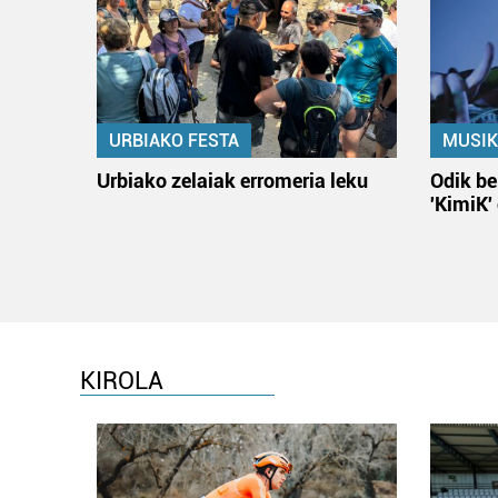
URBIAKO FESTA
MUSIK
Urbiako zelaiak erromeria leku
Odik be
'KimiK'
KIROLA