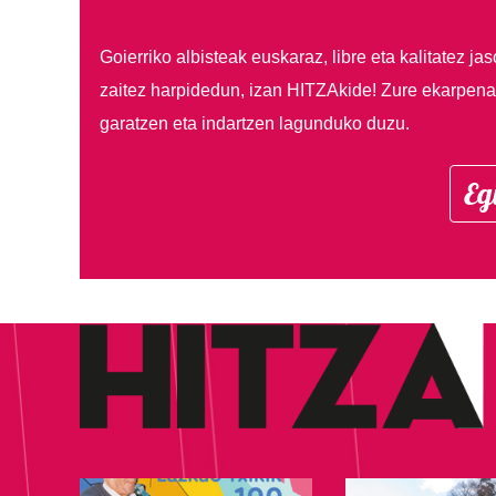
Goierriko albisteak euskaraz, libre eta kalitatez ja
zaitez harpidedun, izan HITZAkide!
Zure ekarpenar
garatzen eta indartzen lagunduko duzu.
Eg