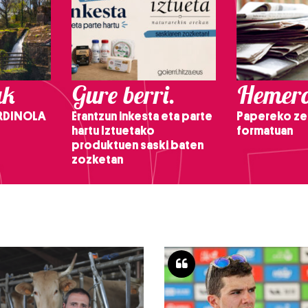
ak
Gure berri.
Hemero
RDINOLA
Erantzun inkesta eta parte
Papereko ze
hartu Iztuetako
formatuan
produktuen saski baten
zozketan