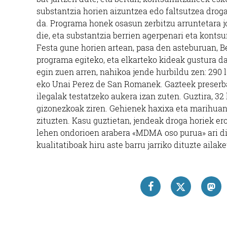
substantzia horien aizuntzea edo faltsutzea drog
da. Programa honek osasun zerbitzu arruntetara j
die, eta substantzia berrien agerpenari eta kont
Festa gune horien artean, pasa den asteburuan, Be
programa egiteko, eta elkarteko kideak gustura d
egin zuen arren, nahikoa jende hurbildu zen: 290 l
eko Unai Perez de San Romanek. Gazteek preserba
ilegalak testatzeko aukera izan zuten. Guztira, 32
gizonezkoak ziren. Gehienek haxixa eta marihuan
zituzten. Kasu guztietan, jendeak droga horiek er
lehen ondorioen arabera «MDMA oso purua» ari dir
kualitatiboak hiru aste barru jarriko dituzte aila