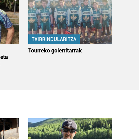
TXIRRINDULARITZA
:
Tourreko goierritarrak
eta
k