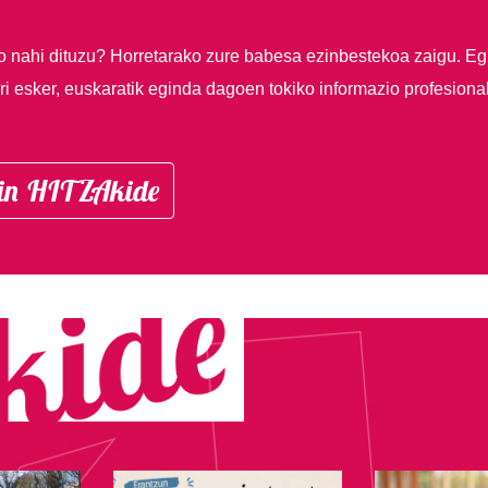
so nahi dituzu?
Horretarako zure babesa ezinbestekoa zaigu. Eg
i esker, euskaratik eginda dagoen tokiko informazio profesiona
in HITZAkide