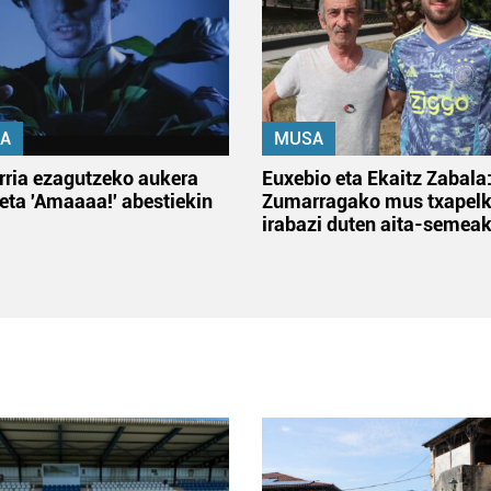
A
MUSA
rria ezagutzeko aukera
Euxebio eta Ekaitz Zabala
 eta 'Amaaaa!' abestiekin
Zumarragako mus txapelk
irabazi duten aita-semea