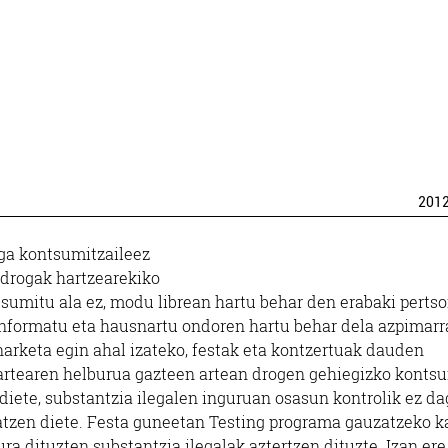
201
oga kontsumitzaileez
 drogak hartzearekiko
tsumitu ala ez, modu librean hartu behar den erabaki perts
i informatu eta hausnartu ondoren hartu behar dela azpimar
arketa egin ahal izateko, festak eta kontzertuak dauden
kartearen helburua gazteen artean drogen gehiegizko kont
 diete, substantzia ilegalen inguruan osasun kontrolik ez d
katzen diete. Festa guneetan Testing programa gauzatzeko k
ra dituzten substantzia ilegalak aztertzen dituzte. Izan ere