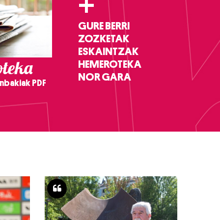
+
GURE BERRI
ZOZKETAK
ESKAINTZAK
teka
HEMEROTEKA
NOR GARA
nbakiak PDF