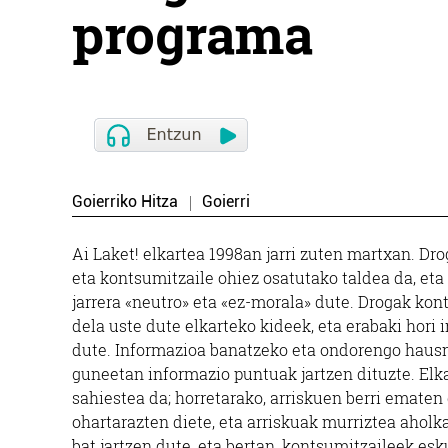
programa
Goierriko Hitza
Goierri
Ai Laket! elkartea 1998an jarri zuten martxan. Dr
eta kontsumitzaile ohiez osatutako taldea da, eta
jarrera «neutro» eta «ez-morala» dute. Drogak kon
dela uste dute elkarteko kideek, eta erabaki hor
dute. Informazioa banatzeko eta ondorengo hausn
guneetan informazio puntuak jartzen dituzte. El
sahiestea da; horretarako, arriskuen berri ematen
ohartarazten diete, eta arriskuak murriztea ahol
bat jartzen dute, eta bertan, kontsumitzaileek esku