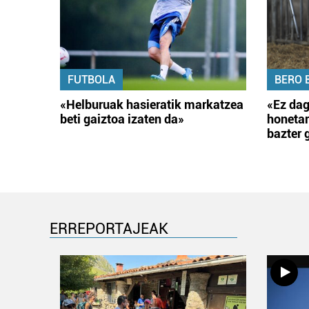
FUTBOLA
BERO 
«Helburuak hasieratik markatzea
«Ez dag
beti gaiztoa izaten da»
honetar
bazter 
ERREPORTAJEAK