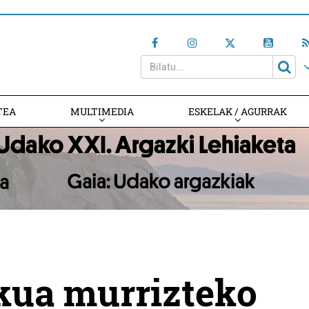
TEA
MULTIMEDIA
ESKELAK / AGURRAK
kua murrizteko