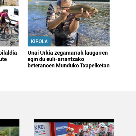
KIROLA
bilaldia
Unai Urkia zegamarrak laugarren
ute
egin du euli-arrantzako
beteranoen Munduko Txapelketan