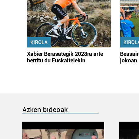
KIROLA
KIROL
Xabier Berasategik 2028ra arte
Beasain
berritu du Euskaltelekin
jokoan
Azken bideoak