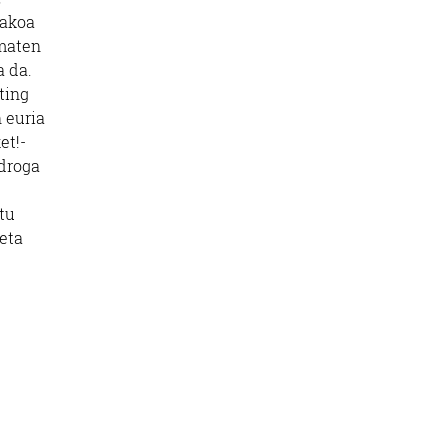
takoa
ematen
a da.
ting
 euria
et!-
 droga
tu
 eta