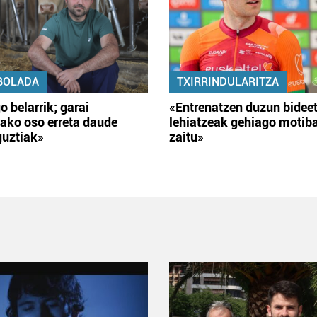
BOLADA
TXIRRINDULARITZA
o belarrik; garai
«Entrenatzen duzun bidee
ako oso erreta daude
lehiatzeak gehiago motib
guztiak»
zaitu»