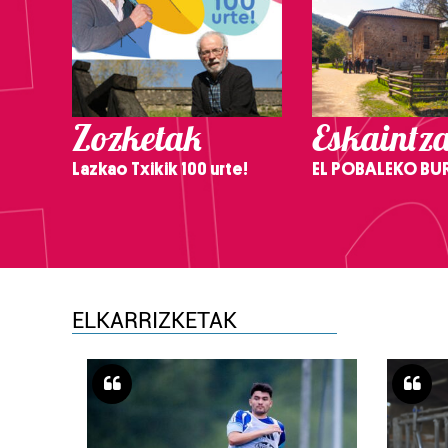
Zozketak
Eskaintz
Lazkao Txikik 100 urte!
EL POBALEKO BU
ELKARRIZKETAK