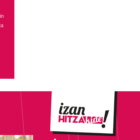
in
la