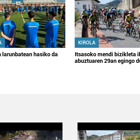
A
KIROLA
 larunbatean hasiko da
Itsasoko mendi bizikleta i
abuztuaren 29an egingo d