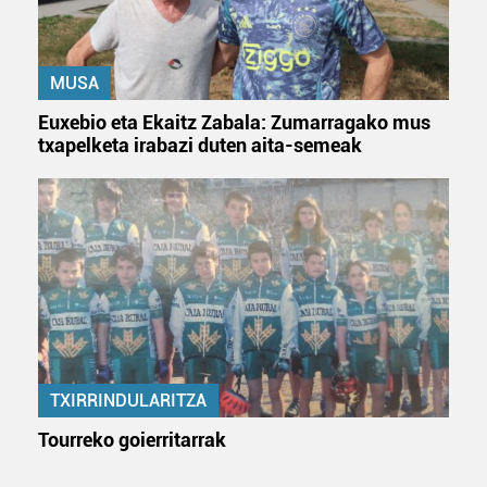
MUSA
Euxebio eta Ekaitz Zabala: Zumarragako mus
txapelketa irabazi duten aita-semeak
TXIRRINDULARITZA
Tourreko goierritarrak