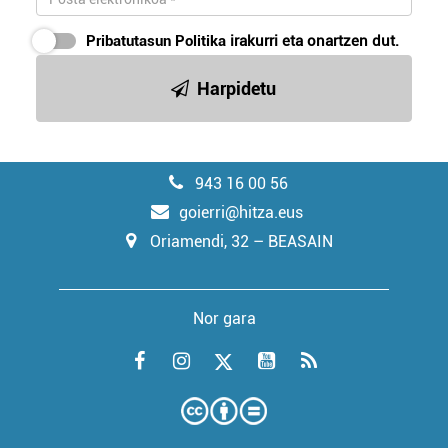
Pribatutasun Politika
irakurri eta onartzen dut.
Harpidetu
943 16 00 56
goierri@hitza.eus
Oriamendi, 32 – BEASAIN
Nor gara