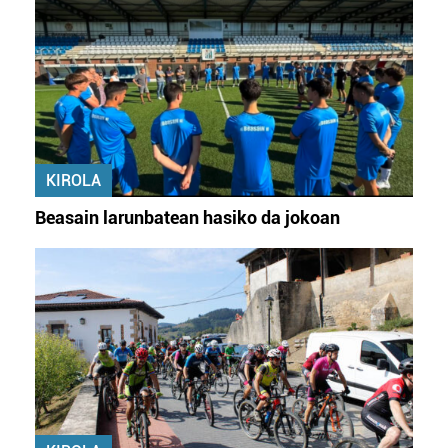
KIROLA
Beasain larunbatean hasiko da jokoan