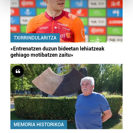
and set your preferences in the
details section
.
Guk eta gure bazkideek zure datu pertsonalak
prozesatzen ditugu, zure IP zenbakia, besteak beste,
teknologia erabiliz, cookieak adibidez, iragarki eta eduki
TXIRRINDULARITZA
pertsonalizatuak eskaintzeko, iragarkiak eta edukia
neurtzeko, jendeari buruzko informazioa biltzeko eta
«Entrenatzen duzun bideetan lehiatzeak
produktuak garatzeko. Zure datuak nork eta zertarako
gehiago motibatzen zaitu»
erabiltzen dituen hauta dezakezu.
Bazkide batzuek ez dizute baimenik eskatzen, eta beren
interes komertzial legitimoetan babesten dira. Ikusi gure
bazkideen zerrenda, beren ustez zein helburutarako
duten interes legitimoa eta horren aurka nola egin
dezakezun ikusteko.
Lortu zure datu pertsonalak prozesatzeko moduari
buruzko informazio gehiago eta ezarri zure lehentasunak
MEMORIA HISTORIKOA
datuen atalean. Edozein unetan alda edo ken dezakezu