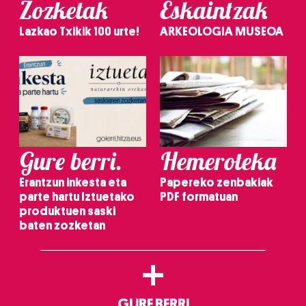
Zozketak
Eskaintzak
Lazkao Txikik 100 urte!
ARKEOLOGIA MUSEOA
Gure berri.
Hemeroteka
Erantzun inkesta eta
Papereko zenbakiak
parte hartu Iztuetako
PDF formatuan
produktuen saski
baten zozketan
+
GURE BERRI