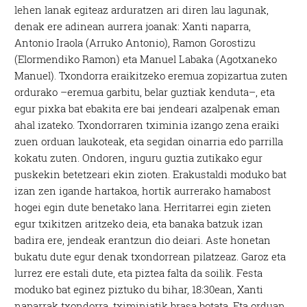
lehen lanak egiteaz arduratzen ari diren lau lagunak,
denak ere adinean aurrera joanak: Xanti naparra,
Antonio Iraola (Arruko Antonio), Ramon Gorostizu
(Elormendiko Ramon) eta Manuel Labaka (Agotxaneko
Manuel). Txondorra eraikitzeko eremua zopizartua zuten
ordurako –eremua garbitu, belar guztiak kenduta–, eta
egur pixka bat ebakita ere bai jendeari azalpenak eman
ahal izateko. Txondorraren tximinia izango zena eraiki
zuen orduan laukoteak, eta segidan oinarria edo parrilla
kokatu zuten. Ondoren, inguru guztia zutikako egur
puskekin betetzeari ekin zioten. Erakustaldi moduko bat
izan zen igande hartakoa, hortik aurrerako hamabost
hogei egin dute benetako lana. Herritarrei egin zieten
egur txikitzen aritzeko deia, eta banaka batzuk izan
badira ere, jendeak erantzun dio deiari. Aste honetan
bukatu dute egur denak txondorrean pilatzeaz. Garoz eta
lurrez ere estali dute, eta piztea falta da soilik. Festa
moduko bat eginez piztuko du bihar, 18:30ean, Xanti
naparrak txondorra, tximiniatik brasa botata. Eta orduan