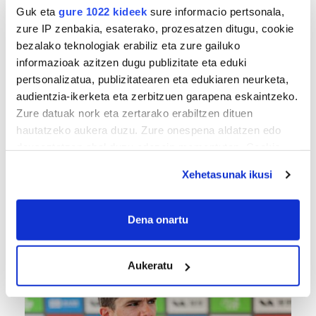
Guk eta
gure 1022 kideek
sure informacio pertsonala,
«Helburuak hasieratik markatzea beti gaiztoa
zure IP zenbakia, esaterako, prozesatzen ditugu, cookie
izaten da»
bezalako teknologiak erabiliz eta zure gailuko
informazioak azitzen dugu publizitate eta eduki
pertsonalizatua, publizitatearen eta edukiaren neurketa,
audientzia-ikerketa eta zerbitzuen garapena eskaintzeko.
Zure datuak nork eta zertarako erabiltzen dituen
hautatzeko aukera duzu. Zure onespena aldatzen edo
deuseztatzen ahal duzu edozein momentutan, Cookie
deklaraziotik edo Privacy triggerean klikatuz.
Xehetasunak ikusi
If you allow, we would also like to:
BERO BOLADA
Collect information about your geographical
Dena onartu
«Ez dago belarrik; garai honetarako oso erreta
location which can be accurate to within several
daude bazter guztiak»
meters
Aukeratu
Identify your device by actively scanning it for
specific characteristics (fingerprinting)
Find out more about how your personal data is processed