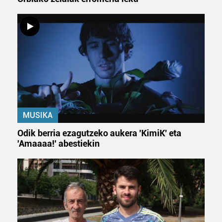
MUSIKA
Odik berria ezagutzeko aukera 'KimiK' eta
'Amaaaa!' abestiekin