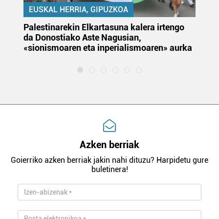
EUSKAL HERRIA, GIPUZKOA
Palestinarekin Elkartasuna kalera irtengo
Do
da Donostiako Aste Nagusian,
du
«sionismoaren eta inperialismoaren» aurka
et
Azken berriak
Goierriko azken berriak jakin nahi dituzu? Harpidetu gure
buletinera!