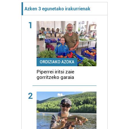
Azken 3 egunetako irakurrienak
1
ORDIZIAKO AZOKA
Piperrei iritsi zaie
gorritzeko garaia
2