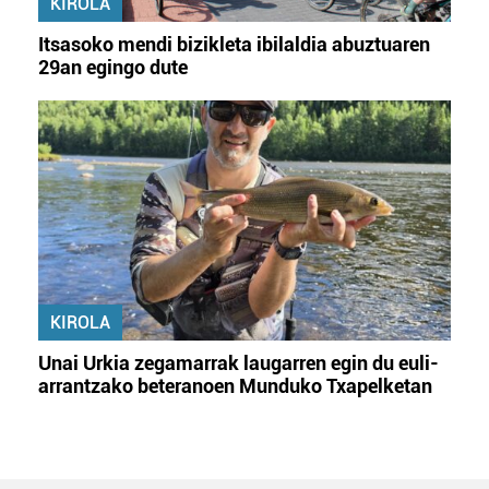
KIROLA
Itsasoko mendi bizikleta ibilaldia abuztuaren
29an egingo dute
KIROLA
Unai Urkia zegamarrak laugarren egin du euli-
arrantzako beteranoen Munduko Txapelketan