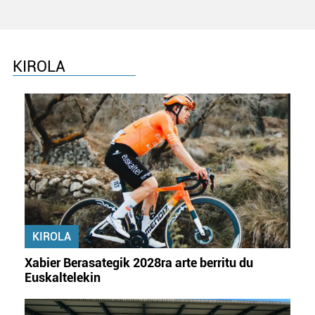
KIROLA
KIROLA
Xabier Berasategik 2028ra arte berritu du
Euskaltelekin