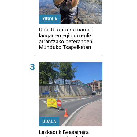
KIROLA
Unai Urkia zegamarrak
laugarren egin du euli-
arrantzako beteranoen
Munduko Txapelketan
3
UDALA
Lazkaotik Beasainera