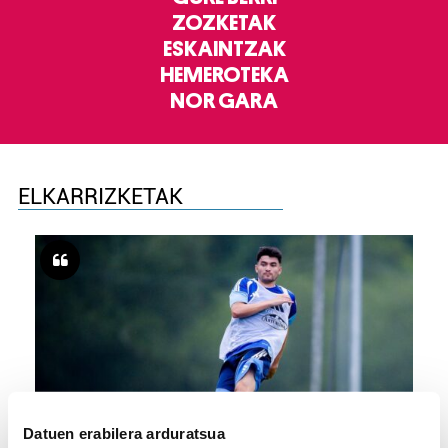
ZOZKETAK
ESKAINTZAK
HEMEROTEKA
NOR GARA
ELKARRIZKETAK
Datuen erabilera arduratsua
FUTBOLA