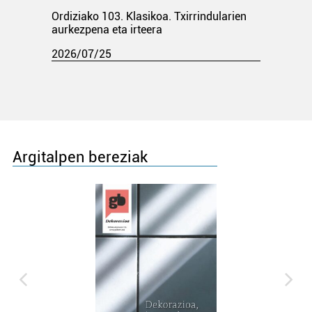
Ordiziako 103. Klasikoa. Txirrindularien
aurkezpena eta irteera
2026/07/25
Argitalpen bereziak