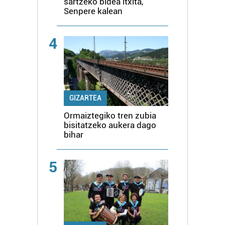
sartzeko bidea itxita,
Senpere kalean
4
GIZARTEA
Ormaiztegiko tren zubia
bisitatzeko aukera dago
bihar
5