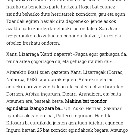
hasiko da benetako parte hartzea. Hogei bat egunez
zaindu beharko dute herritarrek txondorra, gau eta egun.
Txandak egiten hasiak dira dagoeneko, jende askok
azaldu baitu zaintza lanetarako borondatea. San Joan
bezperarako-edo zakuetan behar du ikatzak, lurrez eta
orbelez freskatu ondoren.
Xanti Lizarraga ‘Xanti naparra’: «Pagoa egur garbiagoa da,
baina artea gogorragoa da, eta gehiago irauten du»
Aitarekin ikasi zuen gaztetan Xanti Lizarragak (Dorrao,
Nafarroa, 1938) txondorrak egiten. Aitarekin eta lau
anaiekin aritzen zen batean eta bestean ofizio horretan:
Dorraon, Arbizu inguruan, Etxarri-Aranatzen, eta baita
Ataunen ere, besteak beste.
Makina bat txondor
egindakoa izango zara ba…
Uff! Asko. Herrian, Sakanan,
Igaratza aldean ere bai, Putterri inguruan. Handik
Kifosara bi gurdikada jaisten genituen idiekin egunean.
Inguru hartan 25 bat txondor egindakoak bagara. Ataungo