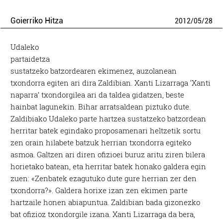
Goierriko Hitza
2012
/
05
/
28
Udaleko
partaidetza
sustatzeko batzordearen ekimenez, auzolanean
txondorra egiten ari dira Zaldibian. Xanti Lizarraga ‘Xanti
naparra’ txondorgilea ari da taldea gidatzen, beste
hainbat lagunekin. Bihar arratsaldean piztuko dute.
Zaldibiako Udaleko parte hartzea sustatzeko batzordean
herritar batek egindako proposamenari heltzetik sortu
zen orain hilabete batzuk herrian txondorra egiteko
asmoa. Galtzen ari diren ofizioei buruz aritu ziren bilera
horietako batean, eta herritar batek honako galdera egin
zuen: «Zenbatek ezagutuko dute gure herrian zer den
txondorra?». Galdera horixe izan zen ekimen parte
hartzaile honen abiapuntua. Zaldibian bada gizonezko
bat ofizioz txondorgile izana. Xanti Lizarraga da bera,