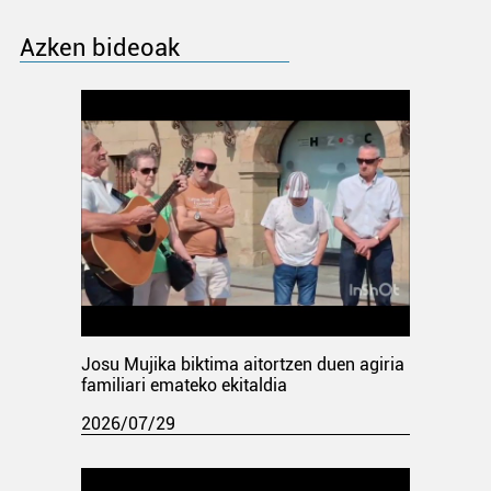
Azken bideoak
Josu Mujika biktima aitortzen duen agiria
familiari emateko ekitaldia
2026/07/29