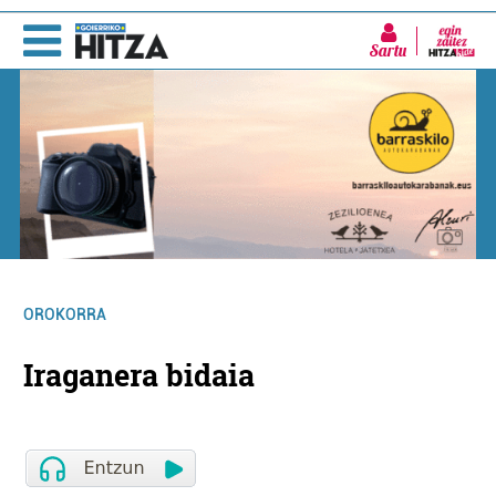
Sartu
OROKORRA
Iraganera bidaia