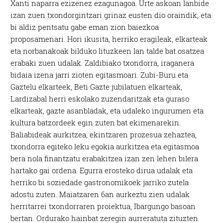
Xanti naparra ezizenez ezagunagoa. Urte askoan lanbide
izan zuen txondorgintzari grinaz eusten dio oraindik, eta
bi aldiz pentsatu gabe eman zion baiezkoa
proposamenari. Hori ikusita, herriko eragileak, elkarteak
eta norbanakoak bilduko lituzkeen lan talde bat osatzea
erabaki zuen udalak. Zaldibiako txondorra, iraganera
bidaia izena jarri zioten egitasmoari. Zubi-Buru eta
Gaztelu elkarteek, Beti Gazte jubilatuen elkarteak,
Lardizabal herri eskolako zuzendaritzak eta guraso
elkarteak, gazte asanbladak, eta udaleko ingurumen eta
kultura batzordeek egin zuten bat ekimenarekin.
Baliabideak aurkitzea, ekintzaren prozesua zehaztea,
txondorra egiteko leku egokia aurkitzea eta egitasmoa
bera nola finantzatu erabakitzea izan zen lehen bilera
hartako gai ordena. Egurra erosteko dirua udalak eta
herriko bi soziedade gastronomikoek jarriko zutela
adostu zuten. Maiatzaren 6an aurkeztu zien udalak
herritarrei txondorraren proiektua, Ibargungo basoan
bertan. Ordurako hainbat zeregin aurreratuta zituzten