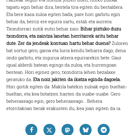
tapatu egin behar dira, bestela tira egiten du bestaldera.
Eta bere kasa zuloa egiten bada, pare hori garbitu egin
behar da, berriz ere egurra sartu, estali eta aurrera.
Txondorrari zutik eutsi behar zaio.
Bihar piztuko duzu
txondorra, eta zaintza lanetan herritarrek aritu behar
dute. Zer da jendeak kontuan hartu behar duena?
Zuloren
bat sortuz gero, garoa eta lurra kendu beharra dago, dena
ondo garbitu, eta ingurua atzera egurrarekin bete. Gaur
igual alderdi batean egingo da zuloa, eta hurrengoan
bestean. Hori eginez gero, txondorra lehen bezalaxe
geratuko da.
Eta noiz jakiten da ikatza eginda dagoela.
Hori goitik egiten da. Makila batekin zuloak egin bueltan-
bueltan, eta kea botatzen hasten da suabe-suabe. Gero
beheraxeago egin, gero beheraxeago… Behera
etorritakoan berak erakusten du, kea joan egiten da ia.