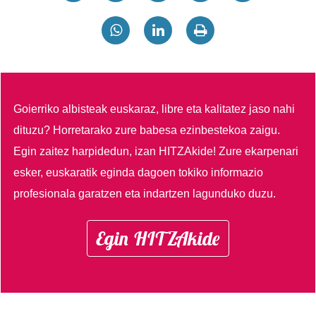
Goierriko albisteak euskaraz, libre eta kalitatez jaso nahi
dituzu?
Horretarako zure babesa ezinbestekoa zaigu.
Egin zaitez harpidedun, izan HITZAkide!
Zure ekarpenari
esker, euskaratik eginda dagoen tokiko informazio
profesionala garatzen eta indartzen lagunduko duzu.
Egin HITZAkide