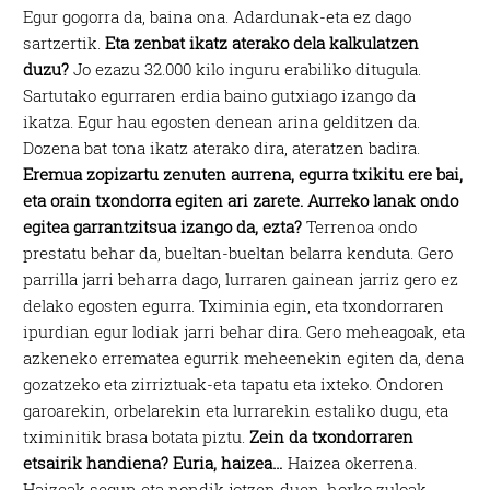
Egur gogorra da, baina ona. Adardunak-eta ez dago
sartzertik.
Eta zenbat ikatz aterako dela kalkulatzen
duzu?
Jo ezazu 32.000 kilo inguru erabiliko ditugula.
Sartutako egurraren erdia baino gutxiago izango da
ikatza. Egur hau egosten denean arina gelditzen da.
Dozena bat tona ikatz aterako dira, ateratzen badira.
Eremua zopizartu zenuten aurrena, egurra txikitu ere bai,
eta orain txondorra egiten ari zarete. Aurreko lanak ondo
egitea garrantzitsua izango da, ezta?
Terrenoa ondo
prestatu behar da, bueltan-bueltan belarra kenduta. Gero
parrilla jarri beharra dago, lurraren gainean jarriz gero ez
delako egosten egurra. Tximinia egin, eta txondorraren
ipurdian egur lodiak jarri behar dira. Gero meheagoak, eta
azkeneko errematea egurrik meheenekin egiten da, dena
gozatzeko eta zirriztuak-eta tapatu eta ixteko. Ondoren
garoarekin, orbelarekin eta lurrarekin estaliko dugu, eta
tximinitik brasa botata piztu.
Zein da txondorraren
etsairik handiena? Euria, haizea…
Haizea okerrena.
Haizeak segun eta nondik jotzen duen, horko zuloak