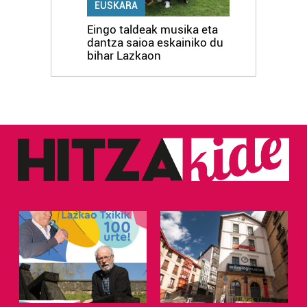
EUSKARA
Eingo taldeak musika eta
dantza saioa eskainiko du
bihar Lazkaon