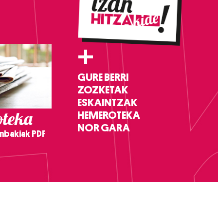
+
GURE BERRI
ZOZKETAK
ESKAINTZAK
teka
HEMEROTEKA
NOR GARA
nbakiak PDF