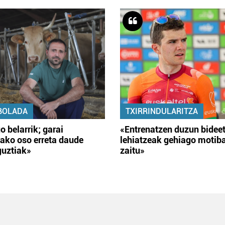
BOLADA
TXIRRINDULARITZA
o belarrik; garai
«Entrenatzen duzun bidee
ako oso erreta daude
lehiatzeak gehiago motib
guztiak»
zaitu»