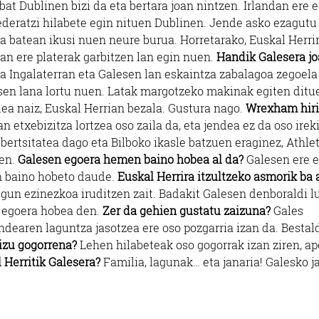
t Dublinen bizi da eta bertara joan nintzen. Irlandan ere 
Bederatzi hilabete egin nituen Dublinen. Jende asko ezagutu
 batean ikusi nuen neure burua. Horretarako, Euskal Herri
Han ere platerak garbitzen lan egin nuen.
Handik Galesera j
ta Ingalaterran eta Galesen lan eskaintza zabalagoa zegoela
sen lana lortu nuen. Latak margotzeko makinak egiten ditu
lea naiz, Euskal Herrian bezala. Gustura nago.
Wrexham hir
an etxebizitza lortzea oso zaila da, eta jendea ez da oso ireki
ertsitatea dago eta Bilboko ikasle batzuen eraginez, Athlet
uen.
Galesen egoera hemen baino hobea al da?
Galesen ere e
an baino hobeto daude.
Euskal Herrira itzultzeko asmorik ba 
gun ezinezkoa iruditzen zait. Badakit Galesen denboraldi l
u egoera hobea den.
Zer da gehien gustatu zaizuna?
Gales
endearen laguntza jasotzea ere oso pozgarria izan da. Bestal
izu gogorrena?
Lehen hilabeteak oso gogorrak izan ziren, a
Herritik Galesera?
Familia, lagunak… eta janaria! Galesko j