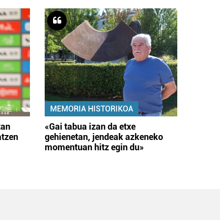
MEMORIA HISTORIKOA
tan
«Gai tabua izan da etxe
atzen
gehienetan, jendeak azkeneko
momentuan hitz egin du»