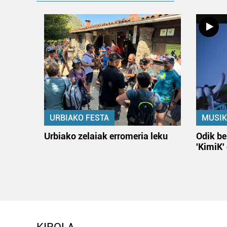
URBIAKO FESTA
MUSIK
Urbiako zelaiak erromeria leku
Odik be
'KimiK'