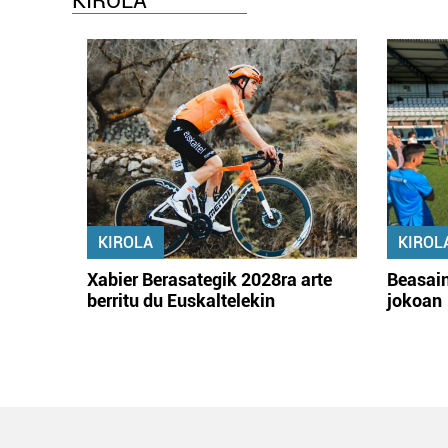
KIROLA
KIROLA
KIROL
Xabier Berasategik 2028ra arte
Beasain
berritu du Euskaltelekin
jokoan