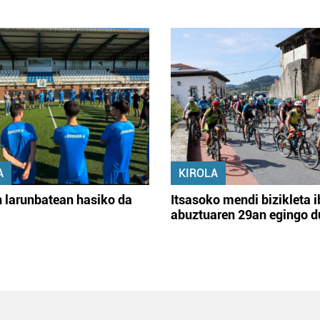
A
KIROLA
 larunbatean hasiko da
Itsasoko mendi bizikleta i
abuztuaren 29an egingo d