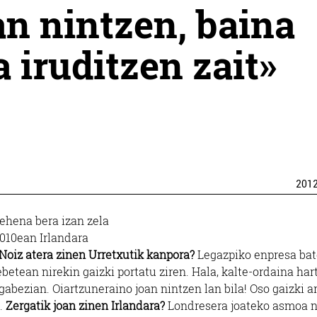
n nintzen, baina
 iruditzen zait»
201
lehena bera izan zela
2010ean Irlandara
Noiz atera zinen Urretxutik kanpora?
Legazpiko enpresa ba
ebetean nirekin gaizki portatu ziren. Hala, kalte-ordaina har
abezian. Oiartzuneraino joan nintzen lan bila! Oso gaizki ar
n.
Zergatik joan zinen Irlandara?
Londresera joateko asmoa n