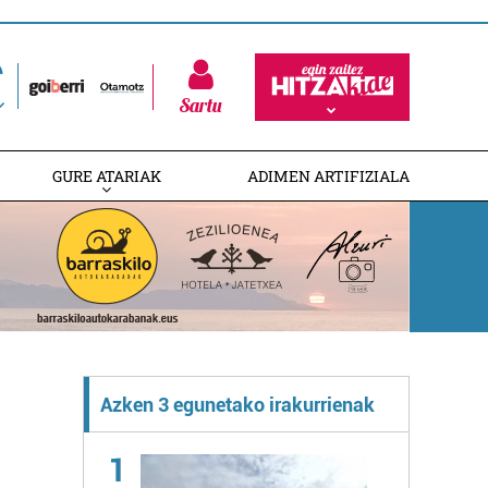
Sartu
GURE ATARIAK
ADIMEN ARTIFIZIALA
Azken 3 egunetako irakurrienak
1