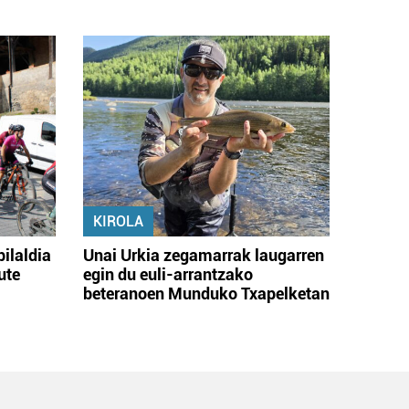
KIROLA
bilaldia
Unai Urkia zegamarrak laugarren
ute
egin du euli-arrantzako
beteranoen Munduko Txapelketan