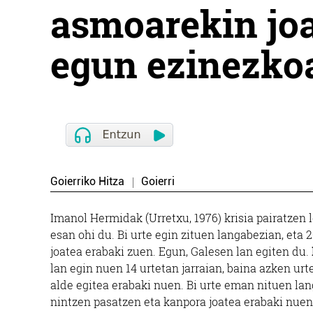
asmoarekin joa
egun ezinezkoa
Goierriko Hitza
Goierri
Imanol Hermidak (Urretxu, 1976) krisia pairatzen 
esan ohi du. Bi urte egin zituen langabezian, eta 
joatea erabaki zuen. Egun, Galesen lan egiten du.
lan egin nuen 14 urtetan jarraian, baina azken urt
alde egitea erabaki nuen. Bi urte eman nituen lang
nintzen pasatzen eta kanpora joatea erabaki nue