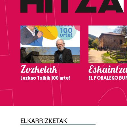
Zozketak
Eskaintz
Lazkao Txikik 100 urte!
EL POBALEKO BU
ELKARRIZKETAK