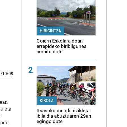
HIRIGINTZA
Goierri Eskolara doan
errepideko biribilgunea
amaitu dute
2
2
/
10
/
08
KIROLA
tean
tu eta
Itsasoko mendi bizikleta
i
ibilaldia abuztuaren 29an
egingo dute
uen,