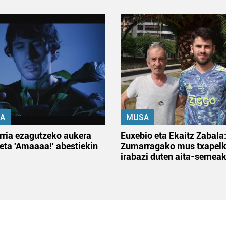
A
MUSA
rria ezagutzeko aukera
Euxebio eta Ekaitz Zabala
 eta 'Amaaaa!' abestiekin
Zumarragako mus txapelk
irabazi duten aita-semea