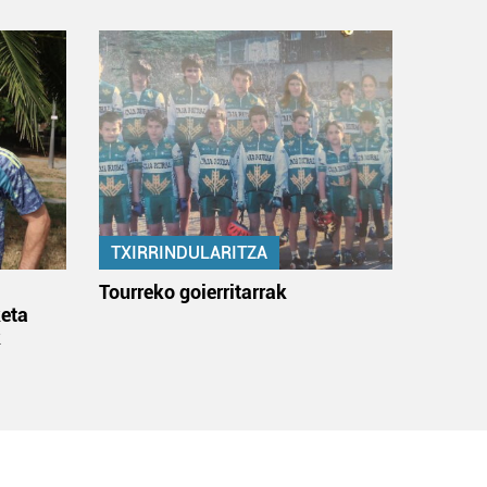
TXIRRINDULARITZA
:
Tourreko goierritarrak
eta
k