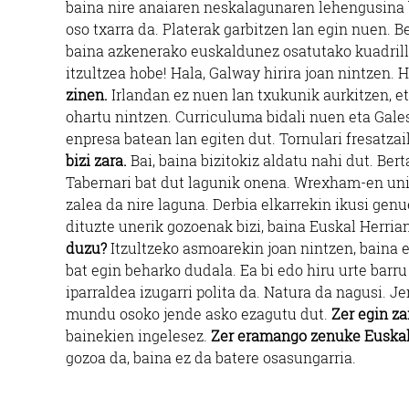
baina nire anaiaren neskalagunaren lehengusina ba
oso txarra da. Platerak garbitzen lan egin nuen. 
baina azkenerako euskaldunez osatutako kuadrilla
itzultzea hobe! Hala, Galway hirira joan nintzen. 
zinen.
Irlandan ez nuen lan txukunik aurkitzen, e
ohartu nintzen. Curriculuma bidali nuen eta Gale
enpresa batean lan egiten dut. Tornulari fresatzai
bizi zara.
Bai, baina bizitokiz aldatu nahi dut. Bert
Tabernari bat dut lagunik onena. Wrexham-en unib
zalea da nire laguna. Derbia elkarrekin ikusi gen
dituzte unerik gozoenak bizi, baina Euskal Herri
duzu?
Itzultzeko asmoarekin joan nintzen, baina e
bat egin beharko dudala. Ea bi edo hiru urte barr
iparraldea izugarri polita da. Natura da nagusi. J
mundu osoko jende asko ezagutu dut.
Zer egin za
bainekien ingelesez.
Zer eramango zenuke Euskal 
gozoa da, baina ez da batere osasungarria.