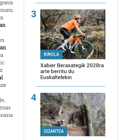
egoera
 nuen,
3
ra
oan
en
ian
a.
KIROLA
ic
Xabier Berasategik 2028ra
z
arte berritu du
al
Euskaltelekin
uze
4
de,
penas
anaria
GIZARTEA