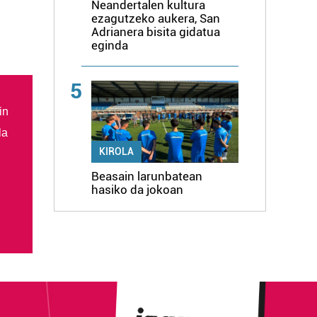
Neandertalen kultura
ezagutzeko aukera, San
Adrianera bisita gidatua
eginda
5
in
la
KIROLA
Beasain larunbatean
hasiko da jokoan