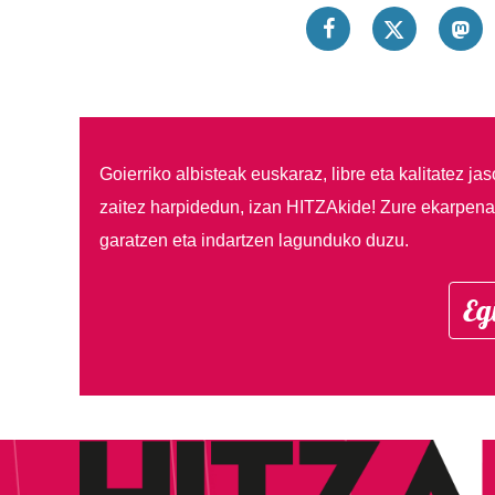
Goierriko albisteak euskaraz, libre eta kalitatez ja
zaitez harpidedun, izan HITZAkide!
Zure ekarpenar
garatzen eta indartzen lagunduko duzu.
Eg