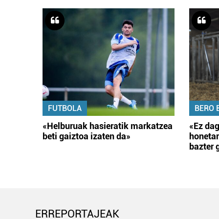
FUTBOLA
BERO 
«Helburuak hasieratik markatzea
«Ez dag
beti gaiztoa izaten da»
honetar
bazter 
ERREPORTAJEAK