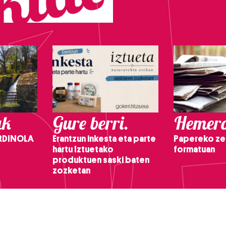
ak
Gure berri.
Hemero
RDINOLA
Erantzun inkesta eta parte
Papereko ze
hartu Iztuetako
formatuan
produktuen saski baten
zozketan