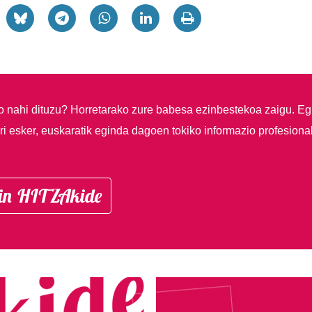
so nahi dituzu?
Horretarako zure babesa ezinbestekoa zaigu. Eg
i esker, euskaratik eginda dagoen tokiko informazio profesiona
in HITZAkide