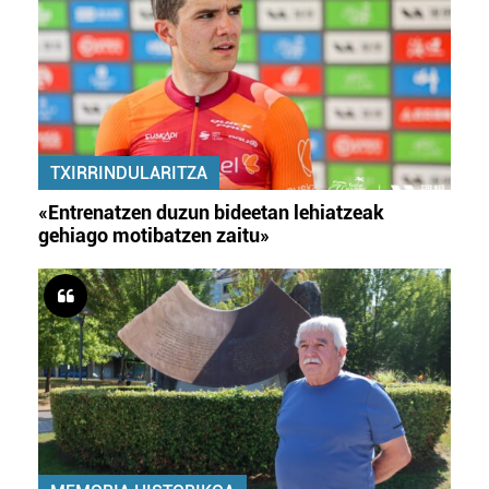
TXIRRINDULARITZA
«Entrenatzen duzun bideetan lehiatzeak
gehiago motibatzen zaitu»