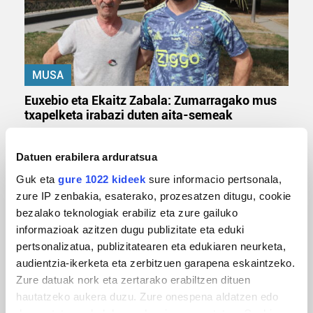
MUSA
Euxebio eta Ekaitz Zabala: Zumarragako mus
txapelketa irabazi duten aita-semeak
Datuen erabilera arduratsua
Guk eta
gure 1022 kideek
sure informacio pertsonala,
zure IP zenbakia, esaterako, prozesatzen ditugu, cookie
bezalako teknologiak erabiliz eta zure gailuko
informazioak azitzen dugu publizitate eta eduki
pertsonalizatua, publizitatearen eta edukiaren neurketa,
audientzia-ikerketa eta zerbitzuen garapena eskaintzeko.
TXIRRINDULARITZA
Zure datuak nork eta zertarako erabiltzen dituen
hautatzeko aukera duzu. Zure onespena aldatzen edo
Tourreko goierritarrak
deuseztatzen ahal duzu edozein momentutan, Cookie