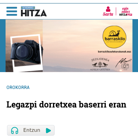
Sartu
OROKORRA
Legazpi dorretxea baserri eran