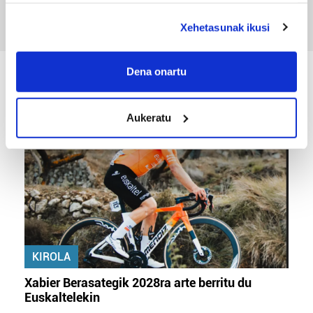
deklaraziotik edo Privacy triggerean klikatuz.
Xehetasunak ikusi
If you allow, we would also like to:
Collect information about your geographical
Dena onartu
KIROLA
location which can be accurate to within several
meters
Aukeratu
Identify your device by actively scanning it for
specific characteristics (fingerprinting)
Find out more about how your personal data is processed
and set your preferences in the
details section
.
Guk eta gure bazkideek zure datu pertsonalak
prozesatzen ditugu, zure IP zenbakia, besteak beste,
teknologia erabiliz, cookieak adibidez, iragarki eta eduki
KIROLA
pertsonalizatuak eskaintzeko, iragarkiak eta edukia
neurtzeko, jendeari buruzko informazioa biltzeko eta
Xabier Berasategik 2028ra arte berritu du
produktuak garatzeko. Zure datuak nork eta zertarako
Euskaltelekin
erabiltzen dituen hauta dezakezu.