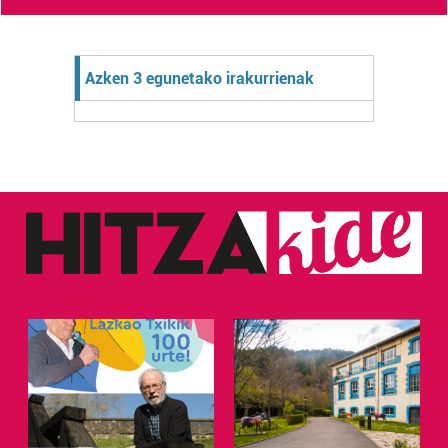
Azken 3 egunetako irakurrienak