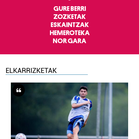
GURE BERRI
ZOZKETAK
ESKAINTZAK
HEMEROTEKA
NOR GARA
ELKARRIZKETAK