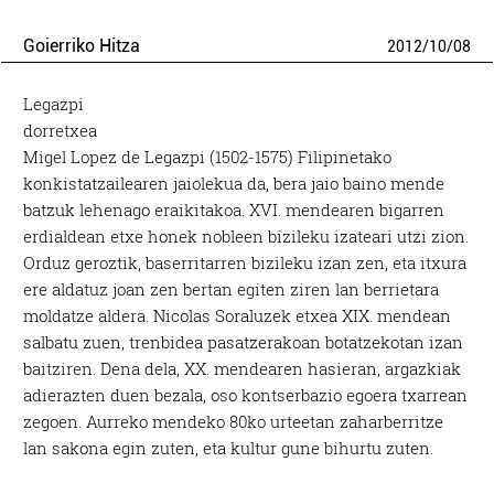
Goierriko Hitza
2012
/
10
/
08
Legazpi
dorretxea
Migel Lopez de Legazpi (1502-1575) Filipinetako
konkistatzailearen jaiolekua da, bera jaio baino mende
batzuk lehenago eraikitakoa. XVI. mendearen bigarren
erdialdean etxe honek nobleen bizileku izateari utzi zion.
Orduz geroztik, baserritarren bizileku izan zen, eta itxura
ere aldatuz joan zen bertan egiten ziren lan berrietara
moldatze aldera. Nicolas Soraluzek etxea XIX. mendean
salbatu zuen, trenbidea pasatzerakoan botatzekotan izan
baitziren. Dena dela, XX. mendearen hasieran, argazkiak
adierazten duen bezala, oso kontserbazio egoera txarrean
zegoen. Aurreko mendeko 80ko urteetan zaharberritze
lan sakona egin zuten, eta kultur gune bihurtu zuten.