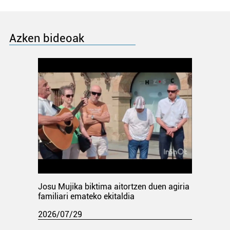
Azken bideoak
Josu Mujika biktima aitortzen duen agiria
familiari emateko ekitaldia
2026/07/29