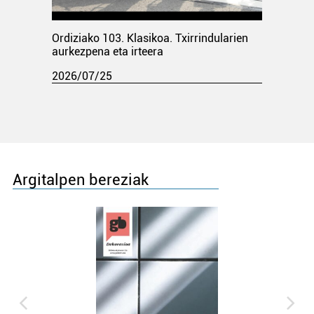
Ordiziako 103. Klasikoa. Txirrindularien
aurkezpena eta irteera
2026/07/25
Argitalpen bereziak