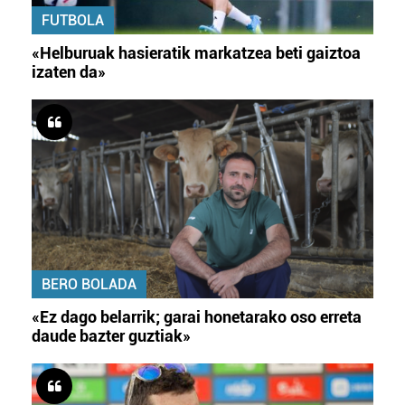
FUTBOLA
«Helburuak hasieratik markatzea beti gaiztoa
izaten da»
BERO BOLADA
«Ez dago belarrik; garai honetarako oso erreta
daude bazter guztiak»