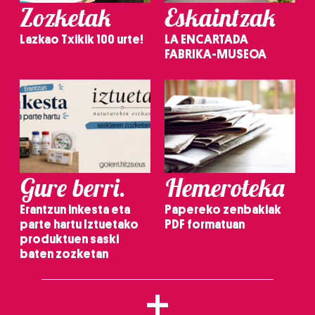
Zozketak
Eskaintzak
Lazkao Txikik 100 urte!
LA ENCARTADA
FABRIKA-MUSEOA
Gure berri.
Hemeroteka
Erantzun inkesta eta
Papereko zenbakiak
parte hartu Iztuetako
PDF formatuan
produktuen saski
baten zozketan
+