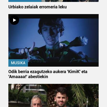
Urbiako zelaiak erromeria leku
MUSIKA
Odik berria ezagutzeko aukera 'KimiK' eta
'Amaaaa!' abestiekin