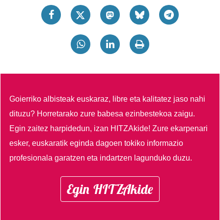
Goierriko albisteak euskaraz, libre eta kalitatez jaso nahi
dituzu?
Horretarako zure babesa ezinbestekoa zaigu.
Egin zaitez harpidedun, izan HITZAkide!
Zure ekarpenari
esker, euskaratik eginda dagoen tokiko informazio
profesionala garatzen eta indartzen lagunduko duzu.
Egin HITZAkide