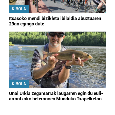
KIROLA
Itsasoko mendi bizikleta ibilaldia abuztuaren
29an egingo dute
KIROLA
Unai Urkia zegamarrak laugarren egin du euli-
arrantzako beteranoen Munduko Txapelketan