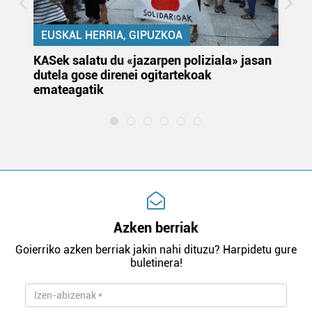
EUSKAL HERRIA, GIPUZKOA
KASek salatu du «jazarpen poliziala» jasan
Pa
dutela gose direnei ogitartekoak
da
emateagatik
«s
Azken berriak
Goierriko azken berriak jakin nahi dituzu? Harpidetu gure
buletinera!