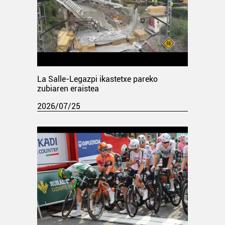
La Salle-Legazpi ikastetxe pareko
zubiaren eraistea
2026/07/25