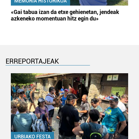
MEMORIA HISTORIKOA
«Gai tabua izan da etxe gehienetan, jendeak
azkeneko momentuan hitz egin du»
ERREPORTAJEAK
URBIAKO FESTA