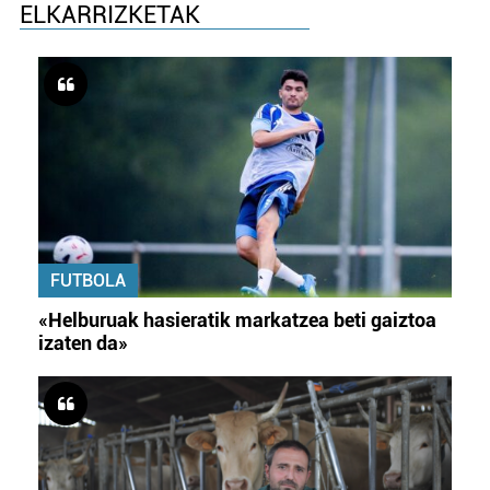
ELKARRIZKETAK
FUTBOLA
«Helburuak hasieratik markatzea beti gaiztoa
izaten da»