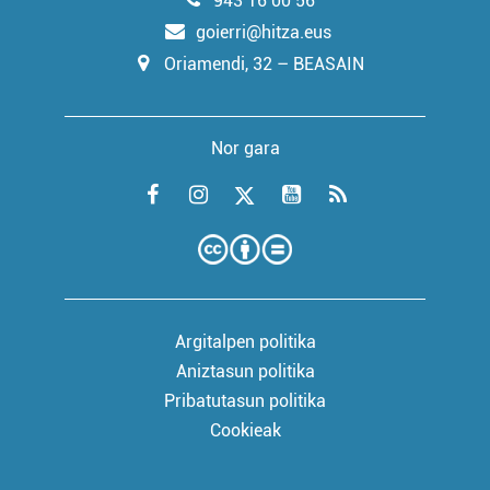
943 16 00 56
goierri@hitza.eus
Oriamendi, 32 – BEASAIN
Nor gara
Argitalpen politika
Aniztasun politika
Pribatutasun politika
Cookieak