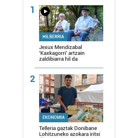
1
HILBERRIA
Jexux Mendizabal
'Kaxkagorri' artzain
zaldibiarra hil da
2
EKONOMIA
Telleria gaztak Donibane
Lohitzuneko azokara iritsi