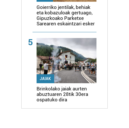
Goierriko jentilak, behiak
eta kobazuloak gertuago,
Gipuzkoako Parketxe
Sarearen eskaintzari esker
5
JAIAK
Brinkolako jaiak aurten
abuztuaren 28tik 30era
ospatuko dira