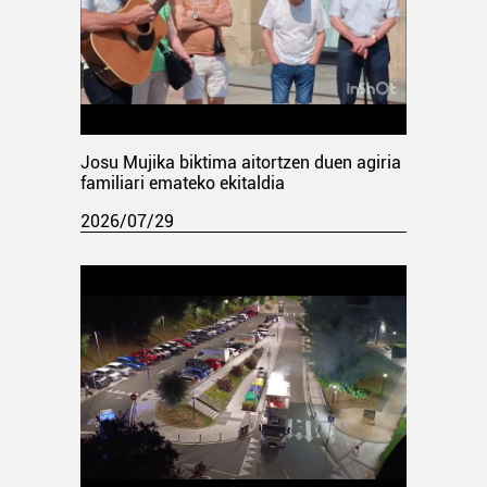
Josu Mujika biktima aitortzen duen agiria
familiari emateko ekitaldia
2026/07/29