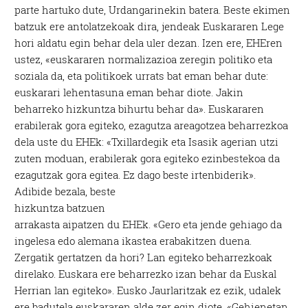
parte hartuko dute, Urdangarinekin batera. Beste ekimen
batzuk ere antolatzekoak dira, jendeak Euskararen Lege
hori aldatu egin behar dela uler dezan. Izen ere, EHEren
ustez, «euskararen normalizazioa zeregin politiko eta
soziala da, eta politikoek urrats bat eman behar dute:
euskarari lehentasuna eman behar diote. Jakin
beharreko hizkuntza bihurtu behar da». Euskararen
erabilerak gora egiteko, ezagutza areagotzea beharrezkoa
dela uste du EHEk: «Txillardegik eta Isasik agerian utzi
zuten moduan, erabilerak gora egiteko ezinbestekoa da
ezagutzak gora egitea. Ez dago beste irtenbiderik».
Adibide bezala, beste
hizkuntza batzuen
arrakasta aipatzen du EHEk. «Gero eta jende gehiago da
ingelesa edo alemana ikastea erabakitzen duena.
Zergatik gertatzen da hori? Lan egiteko beharrezkoak
direlako. Euskara ere beharrezko izan behar da Euskal
Herrian lan egiteko». Eusko Jaurlaritzak ez ezik, udalek
ere badutela euskararen alde zer egin diote. «Gehienetan