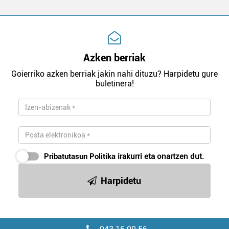
Azken berriak
Goierriko azken berriak jakin nahi dituzu? Harpidetu gure
buletinera!
Pribatutasun Politika
irakurri eta onartzen dut.
Harpidetu