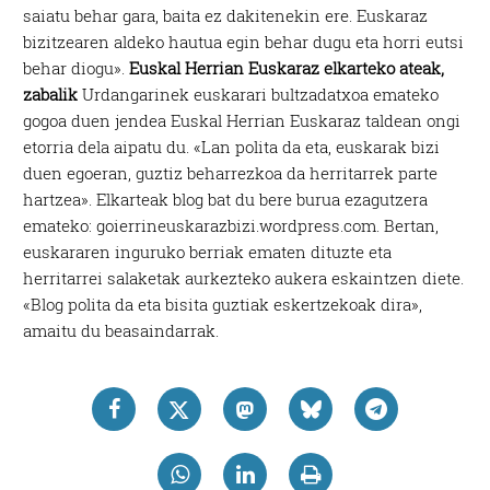
saiatu behar gara, baita ez dakitenekin ere. Euskaraz
bizitzearen aldeko hautua egin behar dugu eta horri eutsi
behar diogu».
Euskal Herrian Euskaraz elkarteko ateak,
zabalik
Urdangarinek euskarari bultzadatxoa emateko
gogoa duen jendea Euskal Herrian Euskaraz taldean ongi
etorria dela aipatu du. «Lan polita da eta, euskarak bizi
duen egoeran, guztiz beharrezkoa da herritarrek parte
hartzea». Elkarteak blog bat du bere burua ezagutzera
emateko: goierrineuskarazbizi.wordpress.com. Bertan,
euskararen inguruko berriak ematen dituzte eta
herritarrei salaketak aurkezteko aukera eskaintzen diete.
«Blog polita da eta bisita guztiak eskertzekoak dira»,
amaitu du beasaindarrak.