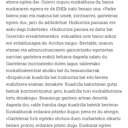
atzera egitea da». Goierri inguru euskalduna da, baina
euskararen egoera ez da EHEk nahi bezain ona. «Parke
batera joan eta makina bat umek, zoritxarrez, gazteleraz
egiten du», jarri du adibidetzat. Hizkuntza paisaian ere
asko dago hobetzeko. «Hizkuntza paisaia ez dator bat
Goierriko errealitatearekin: eskualdea uste baino askoz
ere erdaldunagoa da. Arrotza zaigu». Bestalde, osasun
etxean eta administrazioaren gainontzeko egoitzetan
sarritan gaztelera erabili beharra dagoela salatu du.
Gazteleraz mintzatzeko duten lagun taldeetako
euskaltzaleentzat aholku bat du beasaindarrak.
«Bizpahiruk kuadrilla bat hizkuntza bat edo bestea
erabiltzera eraman dezakete. Kuadrilla bakoitzean gutxi
batzuk kontzientziatuz gero, kuadrilla hori euskalduntzea
lortu dezakegu». Beasaingo gazteen artean denetik
dagoela dio, «alde handia dago kuadrilla batetik bestera».
Euskaldunok erdarara jotzeko dugun joera ez du atsegin.
«Gazteleraz hitz egiteko ohitura duen norbaitekin elkartu
bezain pronto, erdarara jotzen dugu. Euskaraz egiten