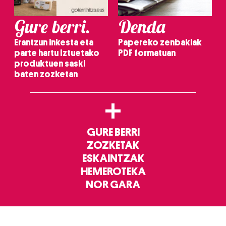
Gure berri.
Denda
Erantzun inkesta eta
Papereko zenbakiak
parte hartu Iztuetako
PDF formatuan
produktuen saski
baten zozketan
+
GURE BERRI
ZOZKETAK
ESKAINTZAK
HEMEROTEKA
NOR GARA