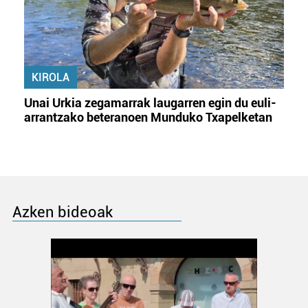
KIROLA
Unai Urkia zegamarrak laugarren egin du euli-
arrantzako beteranoen Munduko Txapelketan
Azken bideoak