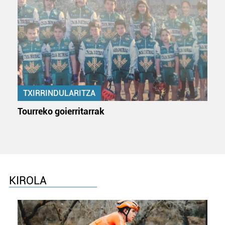
TXIRRINDULARITZA
Tourreko goierritarrak
KIROLA