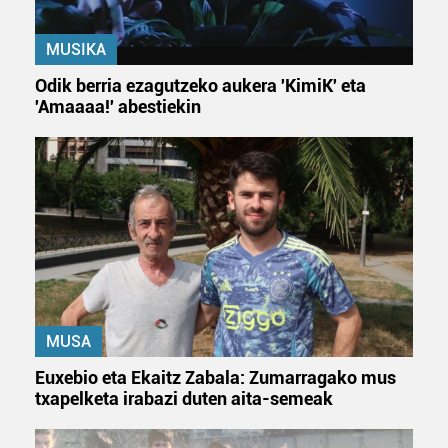
MUSIKA
Odik berria ezagutzeko aukera 'KimiK' eta
'Amaaaa!' abestiekin
MUSA
Euxebio eta Ekaitz Zabala: Zumarragako mus
txapelketa irabazi duten aita-semeak