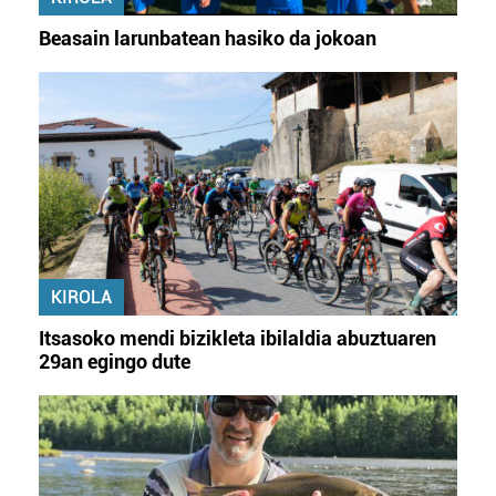
Beasain larunbatean hasiko da jokoan
KIROLA
Itsasoko mendi bizikleta ibilaldia abuztuaren
29an egingo dute