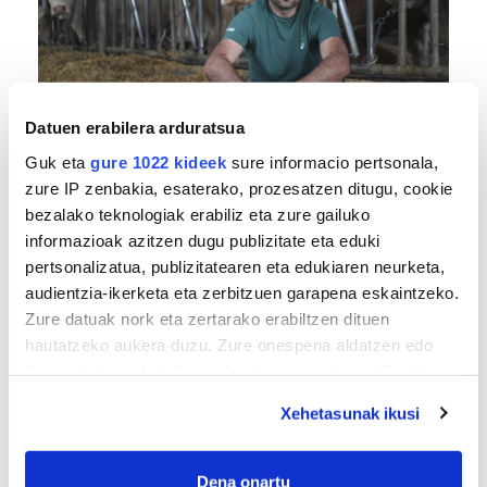
BERO BOLADA
Datuen erabilera arduratsua
«Ez dago belarrik; garai honetarako oso erreta
Guk eta
gure 1022 kideek
sure informacio pertsonala,
daude bazter guztiak»
zure IP zenbakia, esaterako, prozesatzen ditugu, cookie
bezalako teknologiak erabiliz eta zure gailuko
informazioak azitzen dugu publizitate eta eduki
pertsonalizatua, publizitatearen eta edukiaren neurketa,
audientzia-ikerketa eta zerbitzuen garapena eskaintzeko.
Zure datuak nork eta zertarako erabiltzen dituen
hautatzeko aukera duzu. Zure onespena aldatzen edo
deuseztatzen ahal duzu edozein momentutan, Cookie
deklaraziotik edo Privacy triggerean klikatuz.
Xehetasunak ikusi
TXIRRINDULARITZA
If you allow, we would also like to:
«Entrenatzen duzun bideetan lehiatzeak
Collect information about your geographical
Dena onartu