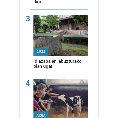
dira
3
AISIA
Idiazabalen, abuzturako
plan ugari
4
AISIA