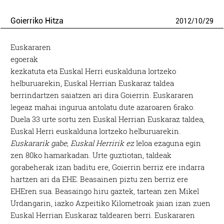
Goierriko Hitza
2012
/
10
/
29
Euskararen
egoerak
kezkatuta eta Euskal Herri euskalduna lortzeko
helburuarekin, Euskal Herrian Euskaraz taldea
berrindartzen saiatzen ari dira Goierrin. Euskararen
legeaz mahai ingurua antolatu dute azaroaren 6rako.
Duela 33 urte sortu zen Euskal Herrian Euskaraz taldea,
Euskal Herri euskalduna lortzeko helburuarekin.
Euskararik gabe, Euskal Herririk ez
leloa ezaguna egin
zen 80ko hamarkadan. Urte guztiotan, taldeak
gorabeherak izan baditu ere, Goierrin berriz ere indarra
hartzen ari da EHE. Beasainen piztu zen berriz ere
EHEren sua. Beasaingo hiru gaztek, tartean zen Mikel
Urdangarin, iazko Azpeitiko Kilometroak jaian izan zuen
Euskal Herrian Euskaraz taldearen berri. Euskararen