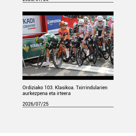
Ordiziako 103. Klasikoa. Txirrindularien
aurkezpena eta irteera
2026/07/25