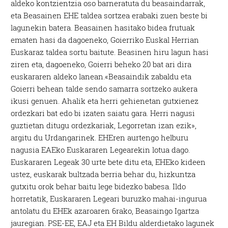
aldeko kontzientzia oso barneratuta du beasaindarrak,
eta Beasainen EHE taldea sortzea erabaki zuen beste bi
lagunekin batera. Beasainen hasitako bidea frutuak
ematen hasi da dagoeneko, Goierriko Euskal Herrian
Euskaraz taldea sortu baitute. Beasinen hiru lagun hasi
ziren eta, dagoeneko, Goierri beheko 20 bat ari dira
euskararen aldeko lanean.«Beasaindik zabaldu eta
Goierri behean talde sendo samarra sortzeko aukera
ikusi genuen. Ahalik eta herri gehienetan gutxienez
ordezkari bat edo bi izaten saiatu gara. Herri nagusi
guztietan ditugu ordezkariak, Legorretan izan ezik»,
argitu du Urdangarinek. EHEren aurtengo helburu
nagusia EAEko Euskararen Legearekin lotua dago.
Euskararen Legeak 30 urte bete ditu eta, EHEko kideen
ustez, euskarak bultzada berria behar du, hizkuntza
gutxitu orok behar baitu lege bidezko babesa. Ildo
horretatik, Euskararen Legeari buruzko mahai-ingurua
antolatu du EHEk azaroaren 6rako, Beasaingo Igartza
jauregian. PSE-EE, EAJ eta EH Bildu alderdietako lagunek