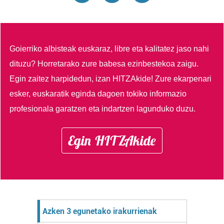
Goierriko albisteak euskaraz, libre eta kalitatez jaso nahi
dituzu?
Horretarako zure babesa ezinbestekoa zaigu.
Egin zaitez harpidedun, izan HITZAkide!
Zure ekarpenari
esker, euskaratik eginda dagoen tokiko informazio
profesionala garatzen eta indartzen lagunduko duzu.
Egin HITZAkide
Azken 3 egunetako irakurrienak