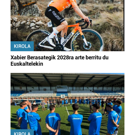
KIROLA
Xabier Berasategik 2028ra arte berritu du
Euskaltelekin
KIROLA