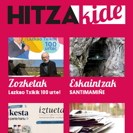
Zozketak
Eskaintzak
Lazkao Txikik 100 urte!
SANTIMAMIÑE