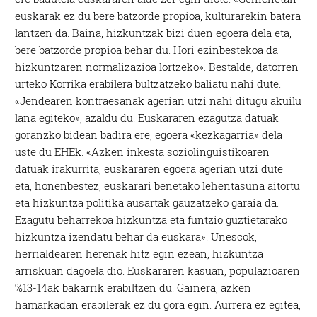
euskarak ez du bere batzorde propioa, kulturarekin batera
lantzen da. Baina, hizkuntzak bizi duen egoera dela eta,
bere batzorde propioa behar du. Hori ezinbestekoa da
hizkuntzaren normalizazioa lortzeko». Bestalde, datorren
urteko Korrika erabilera bultzatzeko baliatu nahi dute.
«Jendearen kontraesanak agerian utzi nahi ditugu akuilu
lana egiteko», azaldu du. Euskararen ezagutza datuak
goranzko bidean badira ere, egoera «kezkagarria» dela
uste du EHEk. «Azken inkesta soziolinguistikoaren
datuak irakurrita, euskararen egoera agerian utzi dute
eta, honenbestez, euskarari benetako lehentasuna aitortu
eta hizkuntza politika ausartak gauzatzeko garaia da.
Ezagutu beharrekoa hizkuntza eta funtzio guztietarako
hizkuntza izendatu behar da euskara». Unescok,
herrialdearen herenak hitz egin ezean, hizkuntza
arriskuan dagoela dio. Euskararen kasuan, populazioaren
%13-14ak bakarrik erabiltzen du. Gainera, azken
hamarkadan erabilerak ez du gora egin. Aurrera ez egitea,