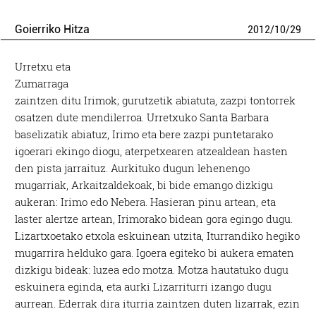
Goierriko Hitza
2012
/
10
/
29
Urretxu eta
Zumarraga
zaintzen ditu Irimok; gurutzetik abiatuta, zazpi tontorrek
osatzen dute mendilerroa. Urretxuko Santa Barbara
baselizatik abiatuz, Irimo eta bere zazpi puntetarako
igoerari ekingo diogu, aterpetxearen atzealdean hasten
den pista jarraituz. Aurkituko dugun lehenengo
mugarriak, Arkaitzaldekoak, bi bide emango dizkigu
aukeran: Irimo edo Nebera. Hasieran pinu artean, eta
laster alertze artean, Irimorako bidean gora egingo dugu.
Lizartxoetako etxola eskuinean utzita, Iturrandiko hegiko
mugarrira helduko gara. Igoera egiteko bi aukera ematen
dizkigu bideak: luzea edo motza. Motza hautatuko dugu
eskuinera eginda, eta aurki Lizarriturri izango dugu
aurrean. Ederrak dira iturria zaintzen duten lizarrak, ezin