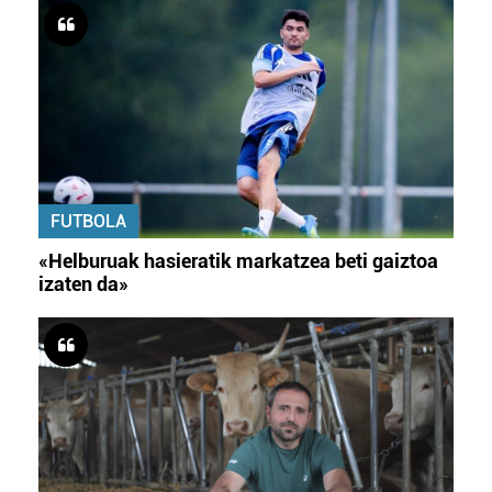
FUTBOLA
«Helburuak hasieratik markatzea beti gaiztoa
izaten da»