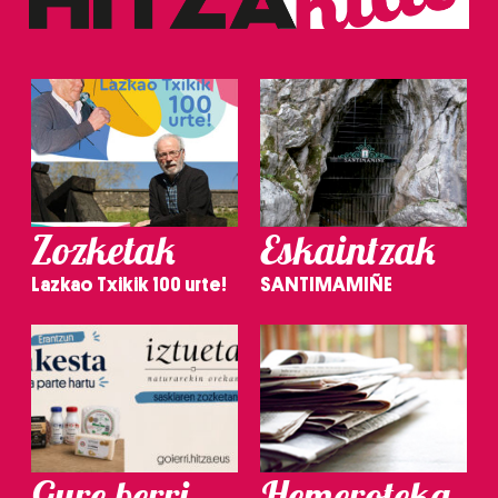
Zozketak
Eskaintzak
Lazkao Txikik 100 urte!
SANTIMAMIÑE
Gure berri.
Hemeroteka