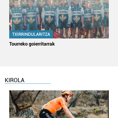
Webgune honek cookie propioak eta hirugarrenen cookie-
fitxategiak erabiltzen ditu. Zure esperientzia eta
zerbitzuak hobetzeko asmoz, cookie teknologiaz
baliatzen gara. Ohar hau onartuz gero, teknologia hori
erabiltzeko baimen esplizitua ematen diguzu.
Gehiago
TXIRRINDULARITZA
irakurri
Tourreko goierritarrak
KIROLA