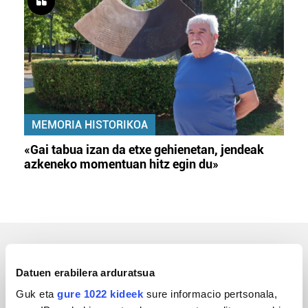
MEMORIA HISTORIKOA
«Gai tabua izan da etxe gehienetan, jendeak
azkeneko momentuan hitz egin du»
ERREPORTAJEAK
Datuen erabilera arduratsua
Guk eta
gure 1022 kideek
sure informacio pertsonala,