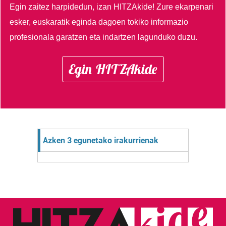
Egin zaitez harpidedun, izan HITZAkide!
Zure ekarpenari
esker, euskaratik eginda dagoen tokiko informazio
profesionala garatzen eta indartzen lagunduko duzu.
Egin HITZAkide
Azken 3 egunetako irakurrienak