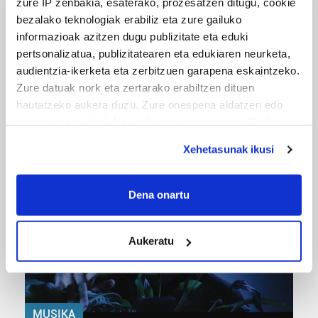
zure IP zenbakia, esaterako, prozesatzen ditugu, cookie
bezalako teknologiak erabiliz eta zure gailuko
informazioak azitzen dugu publizitate eta eduki
pertsonalizatua, publizitatearen eta edukiaren neurketa,
audientzia-ikerketa eta zerbitzuen garapena eskaintzeko.
Zure datuak nork eta zertarako erabiltzen dituen
hautatzeko aukera duzu. Zure onespena aldatzen edo
URBIAKO FESTA
deuseztatzen ahal duzu edozein momentutan, Cookie
deklaraziotik edo Privacy triggerean klikatuz.
Urbiako zelaiak erromeria leku
Xehetasunak ikusi
If you allow, we would also like to:
Collect information about your geographical
Dena onartu
location which can be accurate to within several
meters
Aukeratu
Identify your device by actively scanning it for
specific characteristics (fingerprinting)
Find out more about how your personal data is processed
and set your preferences in the
details section
.
MUSIKA