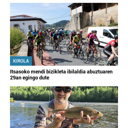
KIROLA
Itsasoko mendi bizikleta ibilaldia abuztuaren
29an egingo dute