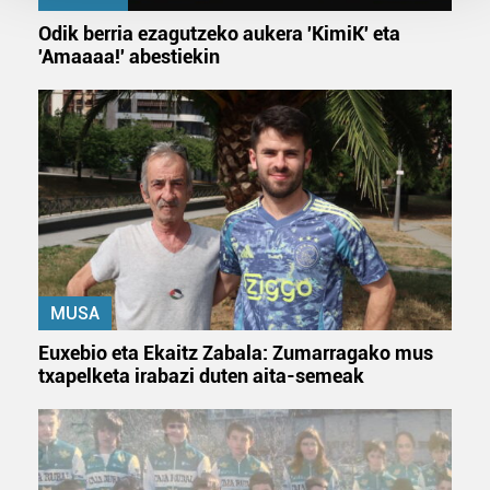
Guk eta gure bazkideek zure datu pertsonalak
Odik berria ezagutzeko aukera 'KimiK' eta
prozesatzen ditugu, zure IP zenbakia, besteak beste,
'Amaaaa!' abestiekin
teknologia erabiliz, cookieak adibidez, iragarki eta eduki
pertsonalizatuak eskaintzeko, iragarkiak eta edukia
neurtzeko, jendeari buruzko informazioa biltzeko eta
produktuak garatzeko. Zure datuak nork eta zertarako
erabiltzen dituen hauta dezakezu.
Bazkide batzuek ez dizute baimenik eskatzen, eta beren
interes komertzial legitimoetan babesten dira. Ikusi gure
bazkideen zerrenda, beren ustez zein helburutarako
duten interes legitimoa eta horren aurka nola egin
MUSA
dezakezun ikusteko.
Euxebio eta Ekaitz Zabala: Zumarragako mus
txapelketa irabazi duten aita-semeak
Lortu zure datu pertsonalak prozesatzeko moduari
buruzko informazio gehiago eta ezarri zure lehentasunak
datuen atalean. Edozein unetan alda edo ken dezakezu
zure baimena Cookieen adierazpenean.