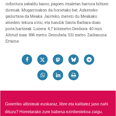
infinitura zabaldu baino, pagoen itzaletan barrura biltzen
direnak. Mugarrisakon da horietako bat. Azkeneko
gailurtxoa da Meaka. Jaisteko, merezi du Meakako
atseden-lekura iritsi, eta handik Santa Barbara doan
pista hartzeak. Luzera: 4,7 kilometro Denbora: 40 min.
Altitud max: 896 metro. Desnibela: 531 metro. Zailtasuna:
Ertaina
Goierriko albisteak euskaraz, libre eta kalitatez jaso nahi
dituzu?
Horretarako zure babesa ezinbestekoa zaigu.