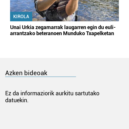
KIROLA
Unai Urkia zegamarrak laugarren egin du euli-
arrantzako beteranoen Munduko Txapelketan
Azken bideoak
Ez da informaziorik aurkitu sartutako
datuekin.