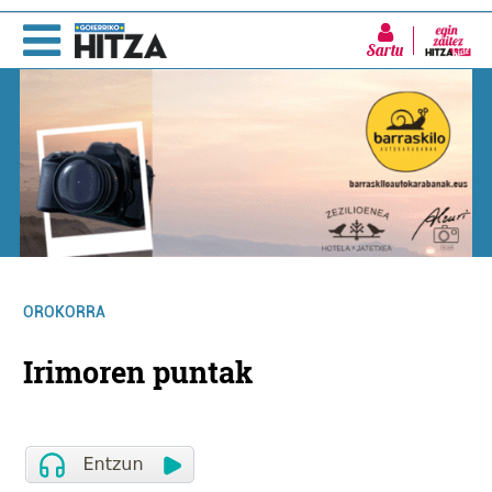
Sartu
OROKORRA
Irimoren puntak