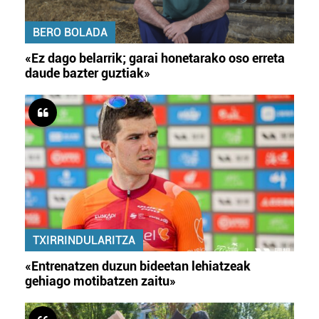
BERO BOLADA
«Ez dago belarrik; garai honetarako oso erreta
daude bazter guztiak»
TXIRRINDULARITZA
«Entrenatzen duzun bideetan lehiatzeak
gehiago motibatzen zaitu»