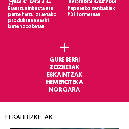
Erantzun inkesta eta
Papereko zenbakiak
parte hartu Iztuetako
PDF formatuan
produktuen saski
baten zozketan
+
GURE BERRI
ZOZKETAK
ESKAINTZAK
HEMEROTEKA
NOR GARA
ELKARRIZKETAK