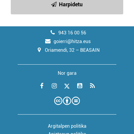
Harpidetu
943 16 00 56
goierri@hitza.eus
Oriamendi, 32 – BEASAIN
Nor gara
Argitalpen politika