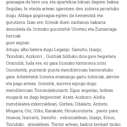
goxoagoa da bere ura, eta apartekoa tokian dagoen bakea.
Segidan, bi etxola artean igarotzen den zidorra jarraituko
dugu. Aldapa gogorragoa egiten da hemendik eta
gurutzera. Izan ere, Irimok duen zailtasun bakarra
desnibela da.
Irimoko gurutzetik Urretxu eta Zumarraga
herriak
gure azpian
ditugu; albo batera dugu Legazpi. Samiño, Izazpi,
Txindoki, Aizkorri… Guztiak bilduko dira gure begietara.
Oraindik, hala ere, ez gara Irimoko tontorrera iritsi.
Gurutzetik, puntarik-punta mendilerroan barneratuko
gara. Arbeletatik Irimora eramango gaitu zidorrak, alertze
eta pago artean. Irimotik, aurrera egingo dugu
mendilerroan Trintxulekurantz. Egun argietan, bidean
mugarik ez dago begientzat: Aratz-Aizkorri-Aloña
mendikatea ezkerraldean; Gorbea, Udalaitz, Anboto,
Mugarra, Oiz, Urko, Karakate, Hirukurutzeta… parez-pare;
itsasoa, Izarraitz, Samiño… eskuinaldean; Izazpi, Ernio,
Txindoki… atzealdean. Tontor artean, badira zenbait txoko