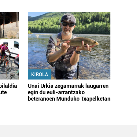
KIROLA
bilaldia
Unai Urkia zegamarrak laugarren
ute
egin du euli-arrantzako
beteranoen Munduko Txapelketan