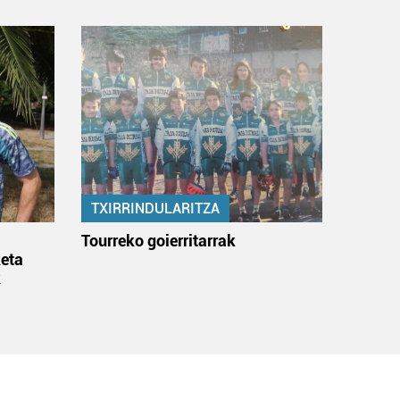
TXIRRINDULARITZA
:
Tourreko goierritarrak
eta
k