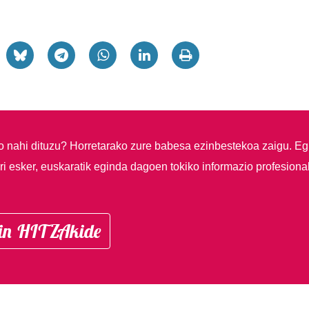
so nahi dituzu?
Horretarako zure babesa ezinbestekoa zaigu. Eg
i esker, euskaratik eginda dagoen tokiko informazio profesiona
in HITZAkide