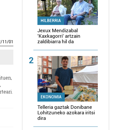
HILBERRIA
Jexux Mendizabal
'Kaxkagorri' artzain
zaldibiarra hil da
2
/
11
/
01
2
ituen,
,
teari.
EKONOMIA
Telleria gaztak Donibane
Lohitzuneko azokara iritsi
dira