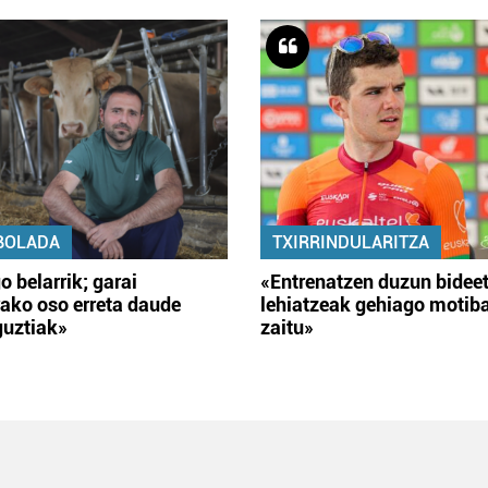
BOLADA
TXIRRINDULARITZA
o belarrik; garai
«Entrenatzen duzun bidee
ako oso erreta daude
lehiatzeak gehiago motib
guztiak»
zaitu»