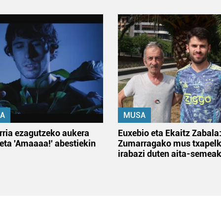
A
MUSA
rria ezagutzeko aukera
Euxebio eta Ekaitz Zabala
 eta 'Amaaaa!' abestiekin
Zumarragako mus txapelk
irabazi duten aita-semea