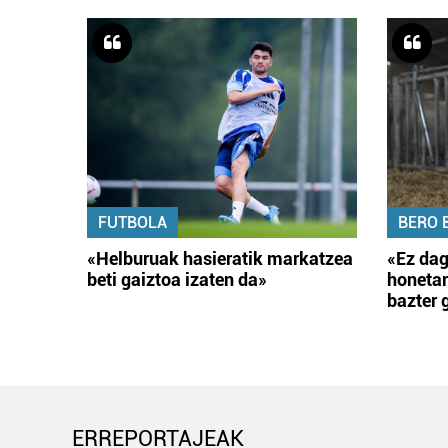
FUTBOLA
BERO 
«Helburuak hasieratik markatzea
«Ez dag
beti gaiztoa izaten da»
honetar
bazter 
ERREPORTAJEAK