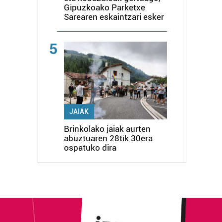
Gipuzkoako Parketxe
Sarearen eskaintzari esker
5
JAIAK
Brinkolako jaiak aurten
abuztuaren 28tik 30era
ospatuko dira