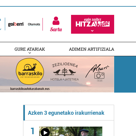
Sartu
GURE ATARIAK
ADIMEN ARTIFIZIALA
Azken 3 egunetako irakurrienak
1