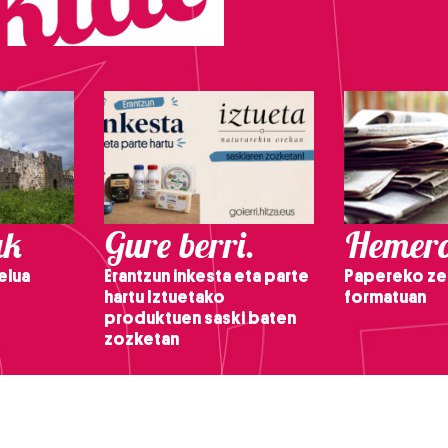
ak
Gure berri.
Hemero
elua
Erantzun inkesta eta parte
Papereko ze
hartu Iztuetako
formatuan
produktuen saski baten
zozketan