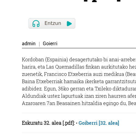
admin
Goierri
Kordoban (Espainia) desagertutako bi anai-arrebe
harira, eta Las Quemadillas finkan aurkitutako he
zuenetik, Francisco Etxeberria auzi medikua (Bea
Baina Etxeberriak hamaika ikerketa garrantzitsuta
adibidez. Egun, 36ko gerran eta Txileko diktaduran
Aldundiak ustez lapurtuak izan ziren haurren afe
Azaroaren 7an Beasainen hitzaldia egingo du, Be
Eskuratu 32. alea [.pdf]:
•
Goiberri [32. alea]