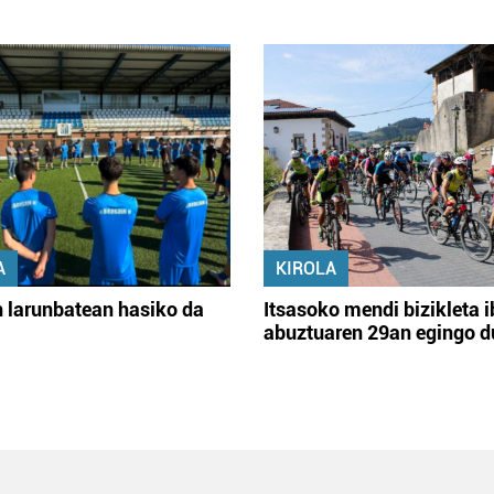
A
KIROLA
 larunbatean hasiko da
Itsasoko mendi bizikleta i
abuztuaren 29an egingo d