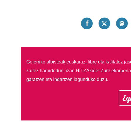
Goierriko albisteak euskaraz, libre eta kalitatez ja
zaitez harpidedun, izan HITZAkide!
Zure ekarpenar
garatzen eta indartzen lagunduko duzu.
Eg