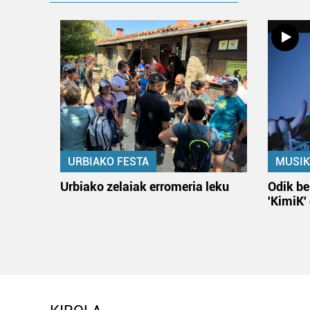
URBIAKO FESTA
MUSIK
Urbiako zelaiak erromeria leku
Odik be
'KimiK'