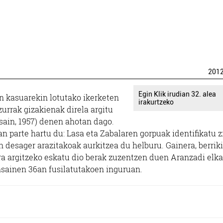
201
Egin Klik irudian 32. alea
n kasuarekin lotutako ikerketen
irakurtzeko
zurrak gizakienak direla argitu
sain, 1957) denen ahotan dago.
n parte hartu du: Lasa eta Zabalaren gorpuak identifikatu z
 desager arazitakoak aurkitzea du helburu. Gainera, berriki
ra argitzeko eskatu dio berak zuzentzen duen Aranzadi elkar
asainen 36an fusilatutakoen inguruan.