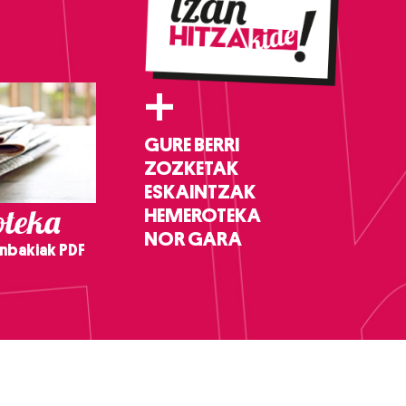
+
GURE BERRI
ZOZKETAK
ESKAINTZAK
teka
HEMEROTEKA
NOR GARA
nbakiak PDF