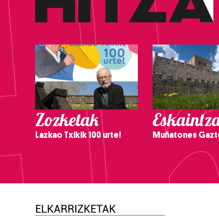
Zozketak
Eskaintz
Lazkao Txikik 100 urte!
Muñatones Gazt
ELKARRIZKETAK