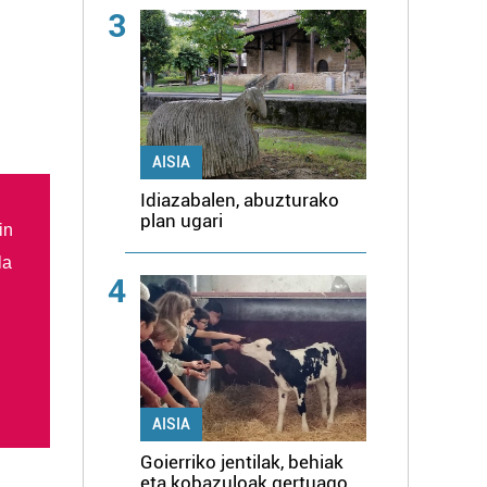
3
AISIA
Idiazabalen, abuzturako
plan ugari
in
la
4
AISIA
Goierriko jentilak, behiak
eta kobazuloak gertuago,