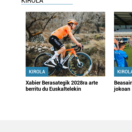
KIROLA
KIROLA
KIROL
Xabier Berasategik 2028ra arte
Beasain
berritu du Euskaltelekin
jokoan