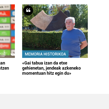
MEMORIA HISTORIKOA
tan
«Gai tabua izan da etxe
atzen
gehienetan, jendeak azkeneko
momentuan hitz egin du»