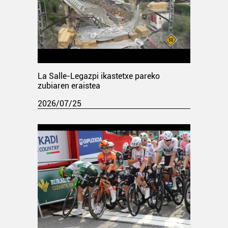
La Salle-Legazpi ikastetxe pareko
zubiaren eraistea
2026/07/25