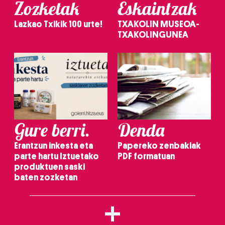
Zozketak
Eskaintzak
Lazkao Txikik 100 urte!
TXAKOLIN MUSEOA-
TXAKOLINGUNEA
Gure berri.
Denda
Erantzun inkesta eta
Papereko zenbakiak
parte hartu Iztuetako
PDF formatuan
produktuen saski
baten zozketan
+