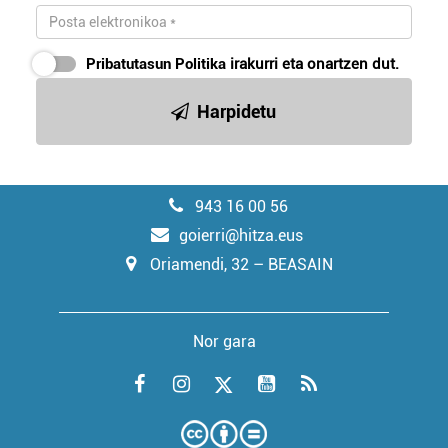
Pribatutasun Politika
irakurri eta onartzen dut.
Harpidetu
943 16 00 56
goierri@hitza.eus
Oriamendi, 32 – BEASAIN
Nor gara