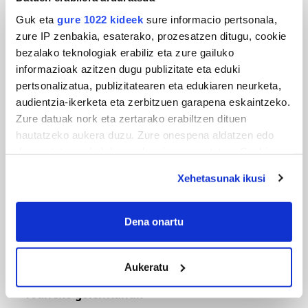
Guk eta
gure 1022 kideek
sure informacio pertsonala,
zure IP zenbakia, esaterako, prozesatzen ditugu, cookie
bezalako teknologiak erabiliz eta zure gailuko
MUSA
informazioak azitzen dugu publizitate eta eduki
pertsonalizatua, publizitatearen eta edukiaren neurketa,
Euxebio eta Ekaitz Zabala: Zumarragako mus
audientzia-ikerketa eta zerbitzuen garapena eskaintzeko.
txapelketa irabazi duten aita-semeak
Zure datuak nork eta zertarako erabiltzen dituen
hautatzeko aukera duzu. Zure onespena aldatzen edo
deuseztatzen ahal duzu edozein momentutan, Cookie
deklaraziotik edo Privacy triggerean klikatuz.
Xehetasunak ikusi
If you allow, we would also like to:
Collect information about your geographical
Dena onartu
location which can be accurate to within several
meters
Aukeratu
TXIRRINDULARITZA
Identify your device by actively scanning it for
specific characteristics (fingerprinting)
Tourreko goierritarrak
Find out more about how your personal data is processed