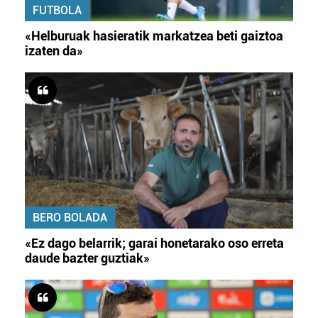
FUTBOLA
«Helburuak hasieratik markatzea beti gaiztoa
izaten da»
BERO BOLADA
«Ez dago belarrik; garai honetarako oso erreta
daude bazter guztiak»