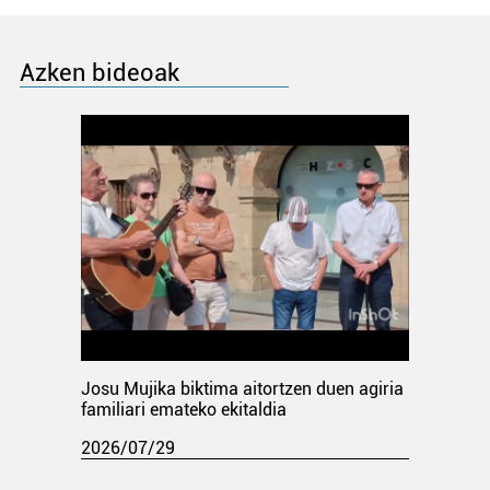
Azken bideoak
Josu Mujika biktima aitortzen duen agiria
familiari emateko ekitaldia
2026/07/29