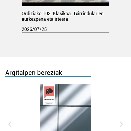
Ordiziako 103. Klasikoa. Txirrindularien
aurkezpena eta irteera
2026/07/25
Argitalpen bereziak