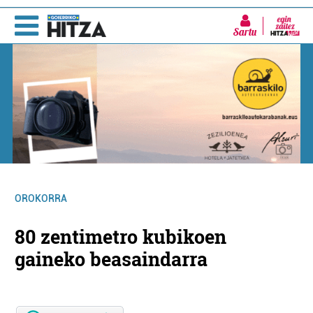
Sartu
OROKORRA
80 zentimetro kubikoen
gaineko beasaindarra