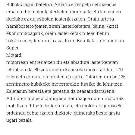
Bilboko lagun batekin. Amari «errespetu gehixeago»
ematen dio motor lasterketen munduak, eta lan egiten
duelako ez du askotan joaterik izaten. Orain arte ia
hamabostero joaten ziren lasterketetara, baina, «krisi
ekonomikoagatik, orain lasterketak hilean behin
bakarrik» egiten direla azaldu du Bonillak.
Une honetan
Super
Motard
motorrean entrenatzen du eta abiadura lasterketetan
lehiatzen da, 80 zentimetro kubikoko motorrarekin. 170
kilometro ordura ere iristen da sarri. Datorren urtean 125
zentimetro kubikoko motorrarekin hasiko da lehiatzen.
Zaletasun berezia eta garestia da beasaindarrarena.
Adinaren arabera zilindrada handiagoa duten motorrak
erabiltzen dituzte lasterketetan, eta motorrak gurasoek
ordaindu behar izaten dizkiote, gainerako beste gastu
ugari bezala.