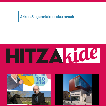
Azken 3 egunetako irakurrienak