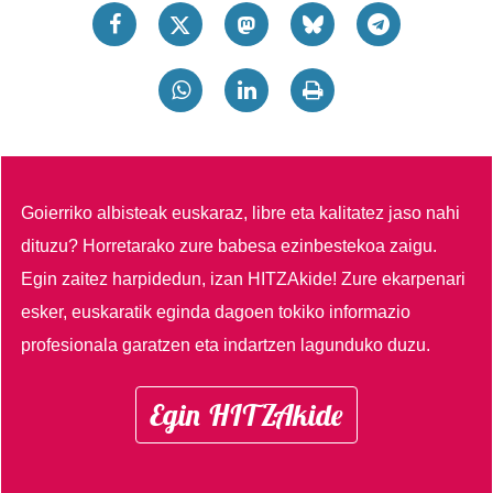
Goierriko albisteak euskaraz, libre eta kalitatez jaso nahi
dituzu?
Horretarako zure babesa ezinbestekoa zaigu.
Egin zaitez harpidedun, izan HITZAkide!
Zure ekarpenari
esker, euskaratik eginda dagoen tokiko informazio
profesionala garatzen eta indartzen lagunduko duzu.
Egin HITZAkide