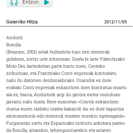
Goierriko Hitza
2012
/
11
/
05
Andoitz
Bonilla
(Beasain, 2001) aitak bultzatuta hasi zen motorrak
gidatzen, zortzi urte zituenean. Duela bi aste Valentziako
Moto Des lasterketan parte hartu zuen, Cesteko
zirkuituan, eta Frantziako Conti enpresak kontratatu
nahi du datorren denboraldirako. Oraindik ez dute
erabaki Conti enpresak eskaintzen dien kontratua onartu
ala ez, baina, Andoitzek argi du gerora motor munduan
jarraitu nahi duela. Bere esanetan «Contik eskaintzen
duena euren taldeko izatea bakarrik da; ez dute laguntza
ekonomikorik edo motorrik ematen eurekin egoteagatik».
Furgonetan sartu eta Espainiako zirkuitu askotara joaten
da Bonilla, aitarekin, lehengusinarekin eta aitaren