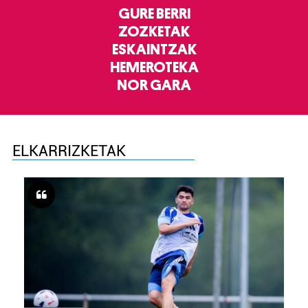
GURE BERRI
ZOZKETAK
ESKAINTZAK
HEMEROTEKA
NOR GARA
ELKARRIZKETAK