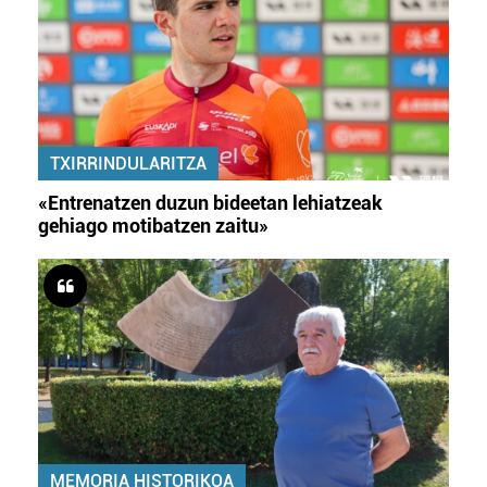
TXIRRINDULARITZA
«Entrenatzen duzun bideetan lehiatzeak
gehiago motibatzen zaitu»
MEMORIA HISTORIKOA