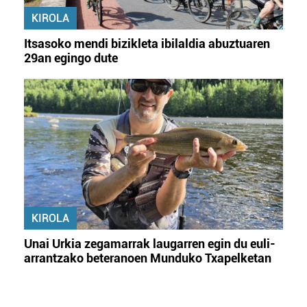
KIROLA
Itsasoko mendi bizikleta ibilaldia abuztuaren
29an egingo dute
KIROLA
Unai Urkia zegamarrak laugarren egin du euli-
arrantzako beteranoen Munduko Txapelketan