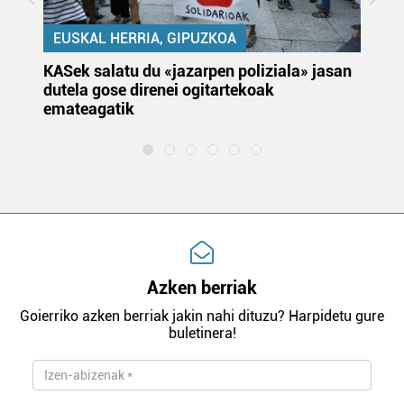
EUSKAL HERRIA, GIPUZKOA
KASek salatu du «jazarpen poliziala» jasan
Pa
dutela gose direnei ogitartekoak
da
emateagatik
«s
Azken berriak
Goierriko azken berriak jakin nahi dituzu? Harpidetu gure
buletinera!