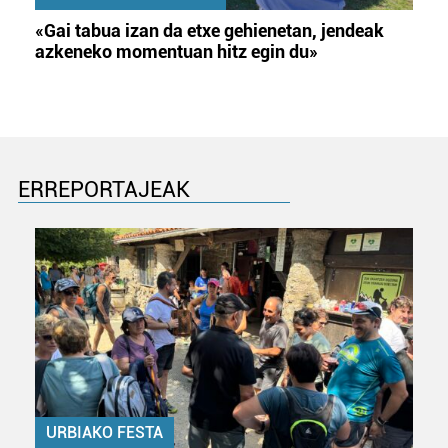
«Gai tabua izan da etxe gehienetan, jendeak
azkeneko momentuan hitz egin du»
ERREPORTAJEAK
URBIAKO FESTA