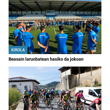
datuen atalean. Edozein unetan alda edo ken dezakezu
zure baimena Cookieen adierazpenean.
Webgune honek cookie propioak eta hirugarrenen cookie-
fitxategiak erabiltzen ditu. Zure esperientzia eta
zerbitzuak hobetzeko asmoz, cookie teknologiaz
baliatzen gara. Ohar hau onartuz gero, teknologia hori
erabiltzeko baimen esplizitua ematen diguzu.
Gehiago
irakurri
KIROLA
Beasain larunbatean hasiko da jokoan