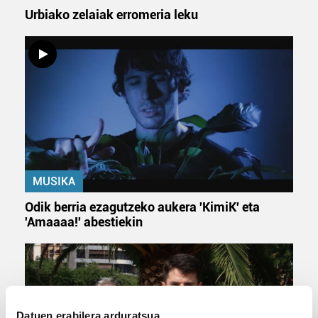
Urbiako zelaiak erromeria leku
MUSIKA
Odik berria ezagutzeko aukera 'KimiK' eta
'Amaaaa!' abestiekin
Datuen erabilera arduratsua